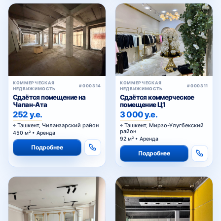
КОММЕРЧЕСКАЯ
КОММЕРЧЕСКАЯ
#000314
#000311
НЕДВИЖИМОСТЬ
НЕДВИЖИМОСТЬ
Сдаётся помещение на
Сдаётся коммерческое
Чапан-Ата
помещение Ц1
252 у.е.
3 000 у.е.
Ташкент, Чиланзарский район
Ташкент, Мирзо-Улугбекский
район
450 м² • Аренда
92 м² • Аренда
Подробнее
Подробнее