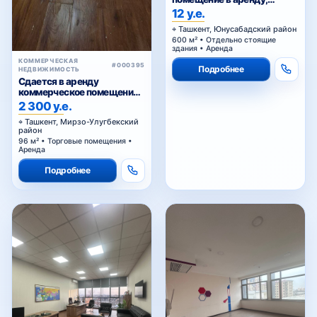
Сагбан
12 у.е.
Ташкент, Юнусабадский район
600 м² • Отдельно стоящие
здания • Аренда
КОММЕРЧЕСКАЯ
#000395
Подробнее
НЕДВИЖИМОСТЬ
Сдается в аренду
коммерческое помещение
Ц1.
2 300 у.е.
Ташкент, Мирзо-Улугбекский
район
96 м² • Торговые помещения •
Аренда
Подробнее