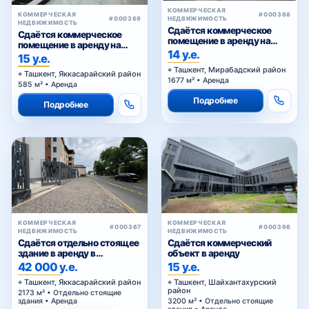
КОММЕРЧЕСКАЯ
КОММЕРЧЕСКАЯ
#000368
#000369
НЕДВИЖИМОСТЬ
НЕДВИЖИМОСТЬ
Сдаётся коммерческое
Сдаётся коммерческое
помещение в аренду на
помещение в аренду на
Куйлюке
14 у.е.
Шота Руставели
15 у.е.
Ташкент, Мирабадский район
Ташкент, Яккасарайский район
1677 м² • Аренда
585 м² • Аренда
Подробнее
Подробнее
КОММЕРЧЕСКАЯ
КОММЕРЧЕСКАЯ
#000367
#000366
НЕДВИЖИМОСТЬ
НЕДВИЖИМОСТЬ
Сдаётся отдельно стоящее
Сдаётся коммерческий
здание в аренду в
объект в аренду
Яккасарайском районе
42 000 у.е.
15 у.е.
Ташкент, Яккасарайский район
Ташкент, Шайхантахурский
район
2173 м² • Отдельно стоящие
здания • Аренда
3200 м² • Отдельно стоящие