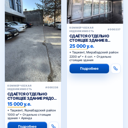
КОММЕРЧЕСКАЯ
#000237
НЕДВИЖИМОСТЬ
СДАЁТСЯ ОТДЕЛЬНО
СТОЯЩЕЕ ЗДАНИЕ В
АРЕНДУ В МИРАБАДСКОМ
25 000 у.е.
РАЙОНЕ
Ташкент, Мирабадский район
2200 м² • 4 сот. • Отдельно
стоящие здания
Подробнее
КОММЕРЧЕСКАЯ
#000238
НЕДВИЖИМОСТЬ
СДАЁТСЯ ОТДЕЛЬНО
СТОЯЩЕЕ ЗДАНИЕ РЯДОМ
С ЖИГУЛИ БАР
15 000 у.е.
Ташкент, Яшнабадский район
1000 м² • Отдельно стоящие
здания • Аренда
Подробнее