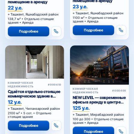
помещение в аренду
помещение в аренду
23 у.е.
22 у.е.
Ташкент, Яшнабадский район
Ташкент, Яшнабадский район
1100 м² • Отдельно стоящие
138,7 м² • Отдельно стоящие
здания • Аренда
здания • Аренда
Подробнее
Подробнее
КОММЕРЧЕСКАЯ
#000410
НЕДВИЖИМОСТЬ
КОММЕРЧЕСКАЯ
Сдаётся отдельно стоящее
#000408
НЕДВИЖИМОСТЬ
коммерческое здание в
NEW LEVEL — современные
аренду
12 у.е.
офисы в аренду в центре
Ташкента от 25 уе за м²
125 у.е.
Ташкент, Чиланзарский район
2100 м² • 5 сот. • Отдельно
Ташкент, Мирабадский район
стоящие здания
100 до 300 • Отдельно стоящие
здания • Аренда
Подробнее
Подробнее