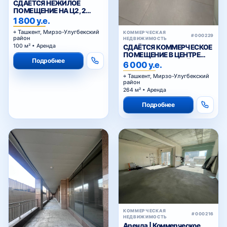
СДАЁТСЯ НЕЖИЛОЕ
ПОМЕЩЕНИЕ НА Ц2, 2
ЛИНИЯ ВДОЛЬ ДОРОГИ
1 800 у.е.
Ташкент, Мирзо-Улугбекский
КОММЕРЧЕСКАЯ
#000229
район
НЕДВИЖИМОСТЬ
100 м² • Аренда
СДАЁТСЯ КОММЕРЧЕСКОЕ
ПОМЕЩЕНИЕ В ЦЕНТРЕ
Подробнее
ГОРОДА НА ПЕРВОЙ
6 000 у.е.
ЛИНИИ
Ташкент, Мирзо-Улугбекский
район
264 м² • Аренда
Подробнее
КОММЕРЧЕСКАЯ
#000216
НЕДВИЖИМОСТЬ
Аренда | Коммерческое