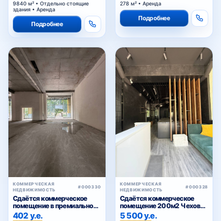
9840 м² • Отдельно стоящие
278 м² • Аренда
здания • Аренда
Подробнее
Подробнее
КОММЕРЧЕСКАЯ
КОММЕРЧЕСКАЯ
#000330
#000328
НЕДВИЖИМОСТЬ
НЕДВИЖИМОСТЬ
Сдаётся коммерческое
Сдаётся коммерческое
помещение в премиальном
помещение 200м2 Чехова,
жилом комплексе
Тараса Шевченко
402 у.е.
5 500 у.е.