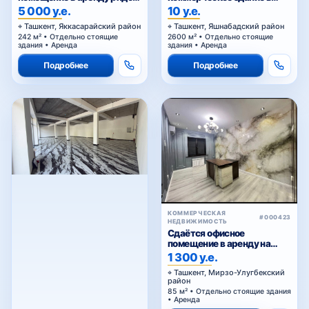
Голубые купола
аренду
5 000 у.е.
10 у.е.
Ташкент, Яккасарайский район
Ташкент, Яшнабадский район
242 м² • Отдельно стоящие
2600 м² • Отдельно стоящие
здания • Аренда
здания • Аренда
Подробнее
Подробнее
КОММЕРЧЕСКАЯ
#000423
НЕДВИЖИМОСТЬ
Сдаётся офисное
помещение в аренду на
Паркенском
1 300 у.е.
Ташкент, Мирзо-Улугбекский
район
85 м² • Отдельно стоящие здания
• Аренда