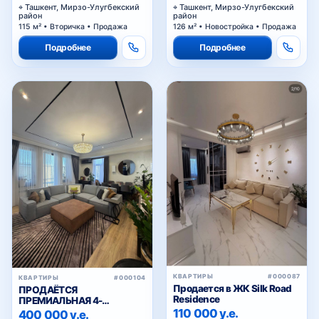
Ташкент, Мирзо-Улугбекский
Ташкент, Мирзо-Улугбекский
район
район
115 м² • Вторичка • Продажа
126 м² • Новостройка • Продажа
Подробнее
Подробнее
КВАРТИРЫ
#000087
КВАРТИРЫ
#000104
Продается в ЖК Silk Road
ПРОДАЁТСЯ
Residence
ПРЕМИАЛЬНАЯ 4-
КОМНАТНАЯ КВАРТИРА В
110 000 у.е.
400 000 у.е.