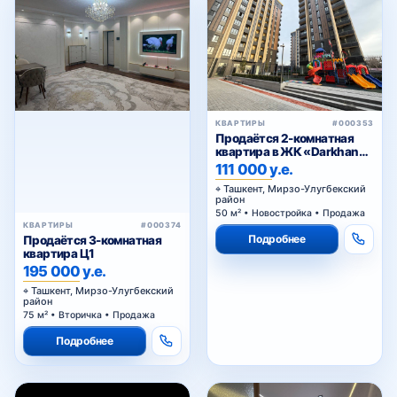
INHA
Эко-парк
КВАРТИРЫ
#000353
Продаётся 2-комнатная
квартира в ЖК «Darkhan
Avenue»
111 000 у.е.
Боткина
Ташкент, Мирзо-Улугбекский
район
50 м² • Новостройка • Продажа
КВАРТИРЫ
#000374
Golden Face
Подробнее
Продаётся 3-комнатная
квартира Ц1
195 000 у.е.
Ташкент, Мирзо-Улугбекский
район
Фуркат
75 м² • Вторичка • Продажа
Подробнее