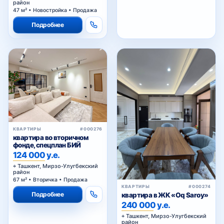
район
47 м² • Новостройка • Продажа
Подробнее
КВАРТИРЫ
#000276
квартира во вторичном
фонде, спецплан БИЙ
124 000 у.е.
Ташкент, Мирзо-Улугбекский
район
67 м² • Вторичка • Продажа
КВАРТИРЫ
#000274
Подробнее
квартира в ЖК «Oq Saroy»
240 000 у.е.
Ташкент, Мирзо-Улугбекский
район