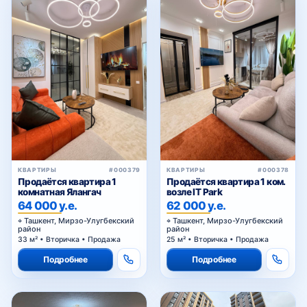
Академгородок
Буз
Универсам
КВАРТИРЫ
#000379
КВАРТИРЫ
#000378
Продаётся квартира 1
Продаётся квартира 1 ком.
комнатная Ялангач
возле IT Park
64 000 у.е.
62 000 у.е.
улица Мухтара Ашрафи
Ташкент, Мирзо-Улугбекский
Ташкент, Мирзо-Улугбекский
район
район
33 м² • Вторичка • Продажа
25 м² • Вторичка • Продажа
Подробнее
Подробнее
Институт связи