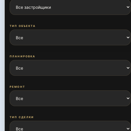
Ахмад Югнакий
ТИП ОБЪЕКТА
Богишамол
ПЛАНИРОВКА
Буюк Ипак Йули
РЕМОНТ
Дархан
Дурмон йули
ТИП СДЕЛКИ