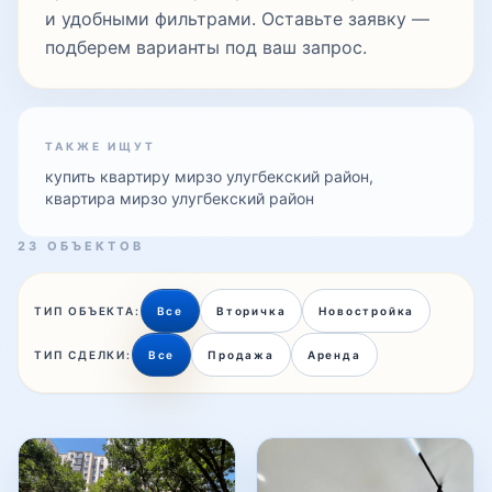
и удобными фильтрами. Оставьте заявку —
Паркентский
подберем варианты под ваш запрос.
Пушкин
ТАКЖЕ ИЩУТ
купить квартиру мирзо улугбекский район,
квартира мирзо улугбекский район
Сайрам
23 ОБЪЕКТОВ
Салар
ТИП ОБЪЕКТА:
Все
Вторичка
Новостройка
ТИП СДЕЛКИ:
Все
Продажа
Аренда
Темура Малика
ТТЗ