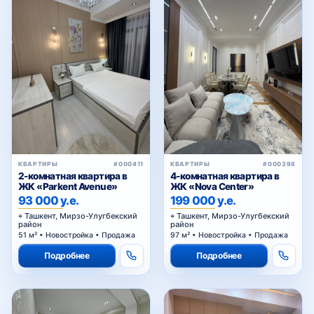
Феруза
Хамид Олимжон
Хирмонтепа
КВАРТИРЫ
#000411
КВАРТИРЫ
#000398
2-комнатная квартира в
4-комнатная квартира в
Ц-1
ЖК «Parkent Avenue»
ЖК «Nova Center»
93 000 у.е.
199 000 у.е.
Ташкент, Мирзо-Улугбекский
Ташкент, Мирзо-Улугбекский
район
район
Ц-2
51 м² • Новостройка • Продажа
97 м² • Новостройка • Продажа
Подробнее
Подробнее
Циолковского