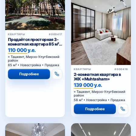
ТТЗ-1
КВАРТИРЫ
#000417
Продаётся просторная 3-
ТТЗ-2
комнатная квартира 85 м² в
ЖК Golden House — Мирзо-
110 000 у.е.
Улугбекский район
Ташкент, Мирзо-Улугбекский
район
85 м² • Новостройка • Продажа
ТТЗ-3
КВАРТИРЫ
#000416
Подробнее
2-комнатная квартира в
ЖК «Muhtasham»
139 000 у.е.
ТТЗ-4
Ташкент, Мирзо-Улугбекский
район
58 м² • Новостройка • Продажа
Подробнее
Университетская