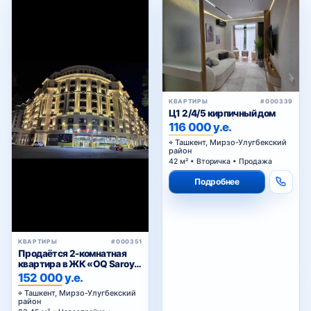
КВАРТИРЫ
#000339
Ц1 2/4/5 кирпичный дом
116 000 у.е.
Ташкент, Мирзо-Улугбекский
район
42 м² • Вторичка • Продажа
Подробнее
КВАРТИРЫ
#000351
Продаётся 2-комнатная
квартира в ЖК «OQ Saroy
Deluxe»
152 000 у.е.
Ташкент, Мирзо-Улугбекский
район