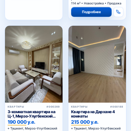
114 м² • Новостройка • Продажа
Подробнее
КВАРТИРЫ
#000269
КВАРТИРЫ
#000188
3-комнатная квартира на
Квартира на Дархане 4
Ц-1, Мирзо-Улугбекский
комнаты
район — купить квартиру в
190 000 у.е.
215 000 у.е.
Ташкенте с новым
Ташкент, Мирзо-Улугбекский
Ташкент, Мирзо-Улугбекский
ремонтом и полной