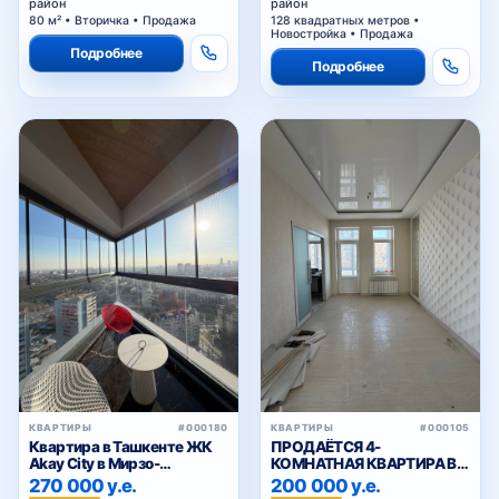
район
район
комплектацией
80 м² • Вторичка • Продажа
128 квадратных метров •
Новостройка • Продажа
Подробнее
Подробнее
КВАРТИРЫ
#000180
КВАРТИРЫ
#000105
Квартира в Ташкенте ЖК
ПРОДАЁТСЯ 4-
Akay City в Мирзо-
КОМНАТНАЯ КВАРТИРА В
Улугбекском районе
ДАРХАНЕ
270 000 у.е.
200 000 у.е.