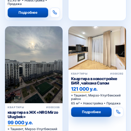
83,45 м² • Новостройка •
Продажа
Подробнее
КВАРТИРЫ
#000292
Квартира в новостройке
БИЙ , чайхана Салом
121 000 у.е.
Ташкент, Мирзо-Улугбекский
район
65 м² • Новостройка • Продажа
КВАРТИРЫ
#000306
Подробнее
квартира в ЖК «NRG Mirzo
Ulugbek»
99 000 у.е.
Ташкент, Мирзо-Улугбекский