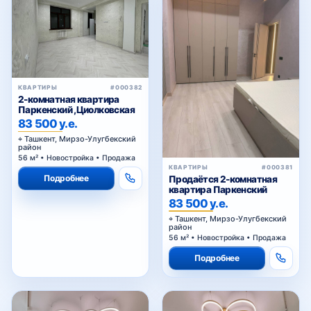
Шахриобод
Шукур Бурханов
КВАРТИРЫ
#000382
2-комнатная квартира
Паркенский ,Циолковская
83 500 у.е.
Ташкент, Мирзо-Улугбекский
Ялангач
район
56 м² • Новостройка • Продажа
КВАРТИРЫ
#000381
Подробнее
Продаётся 2-комнатная
квартира Паркенский
метро Буюк Ипак Йули
83 500 у.е.
Ташкент, Мирзо-Улугбекский
район
56 м² • Новостройка • Продажа
Паркентский рынок
Подробнее
Мать и дитя