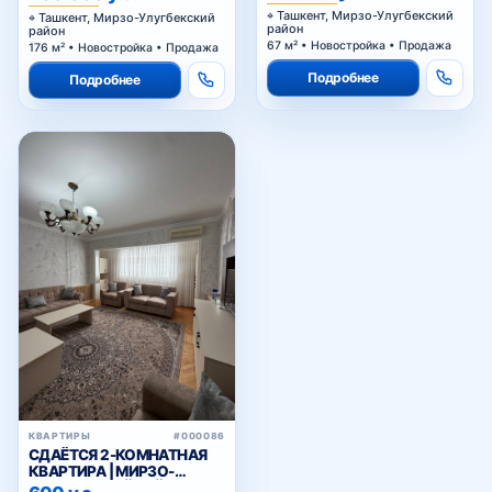
ДАРХАНЕ
Ташкент, Мирзо-Улугбекский
Ташкент, Мирзо-Улугбекский
район
район
67 м² • Новостройка • Продажа
176 м² • Новостройка • Продажа
Подробнее
Подробнее
КВАРТИРЫ
#000086
СДАЁТСЯ 2-КОМНАТНАЯ
КВАРТИРА | МИРЗО-
УЛУГБЕКСКИЙ РАЙОН