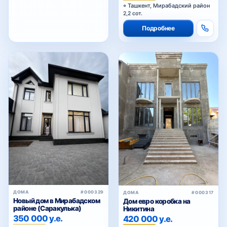
Ташкент, Мирабадский район
2,2 сот.
Подробнее
ДОМА
#000329
ДОМА
#000317
Новый дом в Мирабадском
Дом евро коробка на
районе (Саракулька)
Никитина
350 000 у.е.
420 000 у.е.