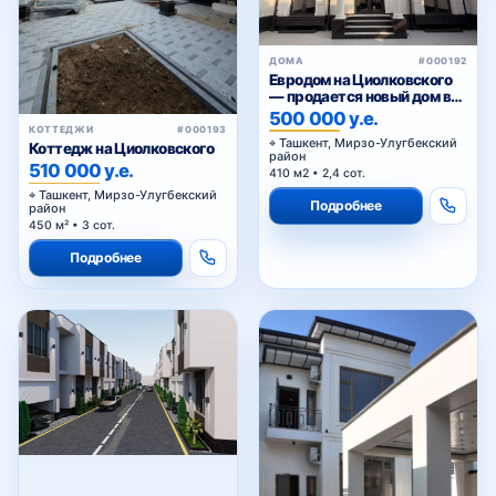
ДОМА
#000192
Евродом на Циолковского
— продается новый дом в
Мирзо-Улугбекском районе
500 000 у.е.
Ташкента
КОТТЕДЖИ
#000193
Ташкент, Мирзо-Улугбекский
Коттедж на Циолковского
район
510 000 у.е.
410 м2 • 2,4 сот.
Ташкент, Мирзо-Улугбекский
Подробнее
район
450 м² • 3 сот.
Подробнее