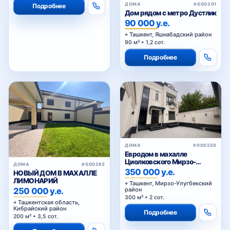
ДОМА
#000301
Подробнее
Дом рядом с метро Дустлик
90 000 у.е.
Ташкент, Яшнабадский район
90 м² • 1,2 сот.
Подробнее
ДОМА
#000258
Евродом в махалле
Циолковского Мирзо-
ДОМА
#000263
Улугбекский район
350 000 у.е.
НОВЫЙ ДОМ В МАХАЛЛЕ
ЛИМОНАРИЙ
Ташкент, Мирзо-Улугбекский
250 000 у.е.
район
300 м² • 2 сот.
Ташкентская область,
Кибрайский район
Подробнее
200 м² • 3,5 сот.