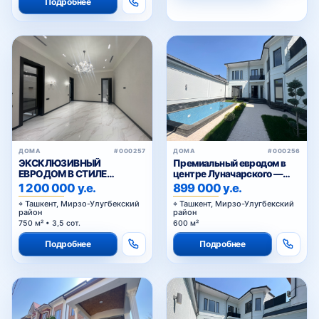
Подробнее
ДОМА
#000257
ДОМА
#000256
ЭКСКЛЮЗИВНЫЙ
Премиальный евродом в
ЕВРОДОМ В СТИЛЕ
центре Луначарского —
НЕОКЛАССИК
600 м², бассейн, 3 уровня
1 200 000 у.е.
899 000 у.е.
Ташкент, Мирзо-Улугбекский
Ташкент, Мирзо-Улугбекский
район
район
750 м² • 3,5 сот.
600 м²
Подробнее
Подробнее