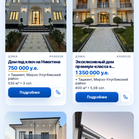
ДОМА
#000024
ДОМА
#000023
Дом под ключ на Никитина
Эксклюзивный дом
премиум-класса в
750 000 у.е.
Мирзоулугбекском районе
1 350 000 у.е.
Ташкент, Мирзо-Улугбекский
район
Ташкент, Мирзо-Улугбекский
район
530 м² • 3 сот.
600 м² • 5,08 сот.
Подробнее
Подробнее