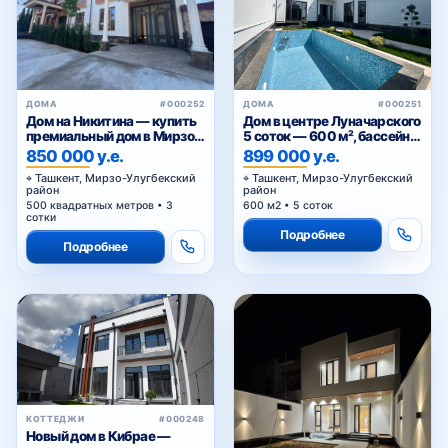
ДОМА
#000252
ДОМА
#000251
Дом на Никитина — купить
Дом в центре Луначарского
премиальный дом в Мирзо-
5 соток — 600 м², бассейн,
Улугбекском районе
3 уровня
850 000 у.е.
899 000 у.е.
Ташкента
Ташкент, Мирзо-Улугбекский
Ташкент, Мирзо-Улугбекский
район
район
500 квадратных метров • 3
600 м2 • 5 соток
сотки
Подробнее
Подробнее
КОТТЕДЖИ
#000248
Новый дом в Кибрае —