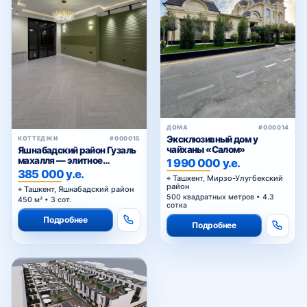
ДОМА
#000014
Эксклюзивный дом у
КОТТЕДЖИ
#000015
чайханы «Салом»
Яшнабадский район Гузаль
махалля — элитное
1 990 000 у.е.
окружение
385 000 у.е.
Ташкент, Мирзо-Улугбекский
район
Ташкент, Яшнабадский район
500 квадратных метров • 4.3
450 м² • 3 сот.
сотка
Подробнее
Подробнее