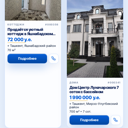
КОТТЕДЖИ
#000356
Продаётся уютный
коттедж в Яшнабадском
районе
72 000 у.е.
Ташкент, Яшнабадский район
70 м²
Подробнее
ДОМА
#000341
Дом Центр Луначарского 7
соток с бассейном
1 990 000 у.е.
Ташкент, Мирзо-Улугбекский
район
700 м² • 7 сот.
Подробнее