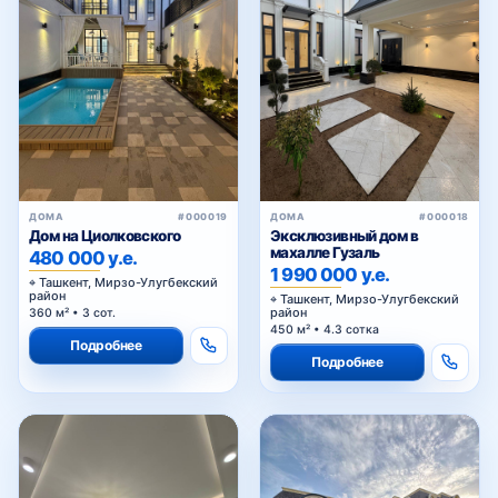
ДОМА
#000019
ДОМА
#000018
Дом на Циолковского
Эксклюзивный дом в
махалле Гузаль
480 000 у.е.
1 990 000 у.е.
Ташкент, Мирзо-Улугбекский
район
Ташкент, Мирзо-Улугбекский
район
360 м² • 3 сот.
450 м² • 4.3 сотка
Подробнее
Подробнее