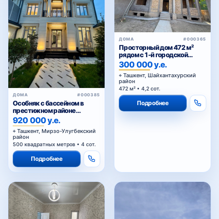
ДОМА
#000365
Просторный дом 472 м²
рядом с 1-й городской
больницей
300 000 у.е.
Ташкент, Шайхантахурский
район
472 м² • 4,2 сот.
ДОМА
#000385
Подробнее
Особняк с бассейном в
престижном районе
Циолковского — для
920 000 у.е.
комфортной и статусной
Ташкент, Мирзо-Улугбекский
жизни
район
500 квадратных метров • 4 сот.
Подробнее