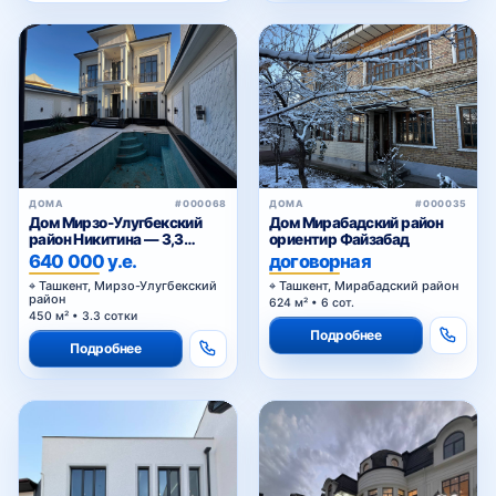
ДОМА
#000068
ДОМА
#000035
Дом Мирзо-Улугбекский
Дом Мирабадский район
район Никитина — 3,3
ориентир Файзабад
сотки, 2 бассейна
640 000 у.е.
договорная
Ташкент, Мирзо-Улугбекский
Ташкент, Мирабадский район
район
624 м² • 6 сот.
450 м² • 3.3 сотки
Подробнее
Подробнее