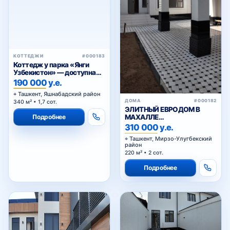
КОТТЕДЖИ
#000183
Коттедж у парка «Янги
Узбекистон» — доступна
рассрочка
190 000 у.е.
Ташкент, Яшнабадский район
ДОМА
#000182
340 м² • 1,7 сот.
ЭЛИТНЫЙ ЕВРОДОМ В
Подробнее
МАХАЛЛЕ
ЦИОЛКОВСКОГО
310 000 у.е.
Ташкент, Мирзо-Улугбекский
район
220 м² • 2 сот.
Подробнее