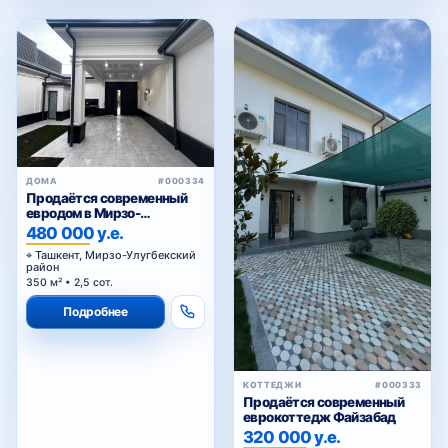
ДОМА
#000334
Продаётся современный
евродом в Мирзо-
Улугбекском районе
480 000 у.е.
Ташкент, Мирзо-Улугбекский
район
350 м² • 2,5 сот.
Подробнее
КОТТЕДЖИ
#000333
Продаётся современный
еврокоттедж Файзабад
320 000 у.е.