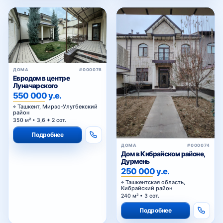
ДОМА
#000076
Евродом в центре
Луначарского
550 000 у.е.
Ташкент, Мирзо-Улугбекский
район
350 м² • 3,6 + 2 сот.
Подробнее
ДОМА
#000074
Дом в Кибрайском районе,
Дурмень
250 000 у.е.
Ташкентская область,
Кибрайский район
240 м² • 3 сот.
Подробнее