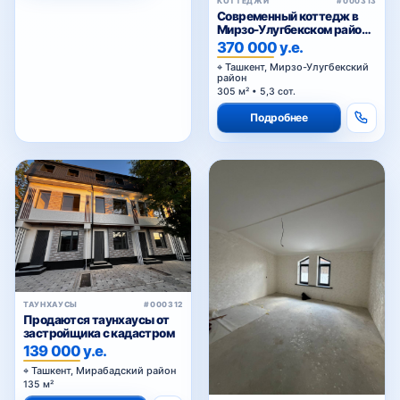
КОТТЕДЖИ
#000313
Современный коттедж в
Мирзо-Улугбекском районе,
Алишеробод
370 000 у.е.
Ташкент, Мирзо-Улугбекский
район
305 м² • 5,3 сот.
Подробнее
ТАУНХАУСЫ
#000312
Продаются таунхаусы от
застройщика с кадастром
139 000 у.е.
Ташкент, Мирабадский район
135 м²