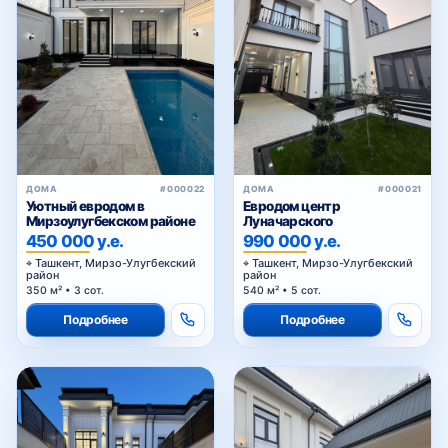
ДОМА
#000022
ДОМА
#000021
Уютный евродом в
Евродом центр
Мирзоулугбекском районе
Луначарского
450 000 у.е.
990 000 у.е.
Ташкент, Мирзо-Улугбекский
Ташкент, Мирзо-Улугбекский
район
район
350 м² • 3 сот.
540 м² • 5 сот.
Подробнее
Подробнее