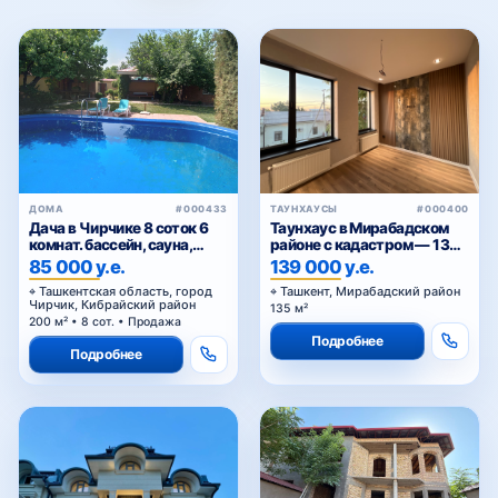
ДОМА
#000433
ТАУНХАУСЫ
#000400
Дача в Чирчике 8 соток 6
Таунхаус в Мирабадском
комнат. бассейн, сауна,
районе с кадастром — 135
летняя кухня
м² от застройщика
85 000 у.е.
139 000 у.е.
Ташкентская область, город
Ташкент, Мирабадский район
Чирчик, Кибрайский район
135 м²
200 м² • 8 сот. • Продажа
Подробнее
Подробнее