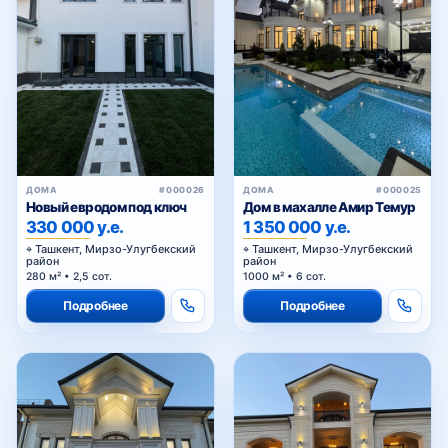
ДОМА
#000026
ДОМА
#000025
Новый евродом под ключ
Дом в махалле Амир Темур
330 000 у.е.
1 350 000 у.е.
Ташкент, Мирзо-Улугбекский
Ташкент, Мирзо-Улугбекский
район
район
280 м² • 2,5 сот.
1000 м² • 6 сот.
Подробнее
Подробнее