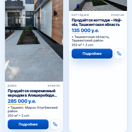
КОТТЕДЖИ
#000140
Продаётся коттедж – Hoji-
ota, Ташкентская область
135 000 у.е.
Ташкентская область,
Ташкентский район
250 м² • 2 сот.
Подробнее
ДОМА
#000181
Продаётся современный
евродом в Алишерободе
Мирзо-Улугбекский район
285 000 у.е.
Ташкент, Мирзо-Улугбекский
район
250 м² • 2 сот.
Подробнее