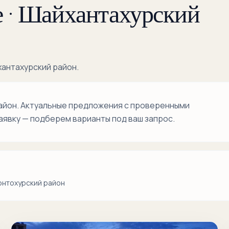
 · Шайхантахурский
Кукча
Кукча
Дарвоза
хантахурский район.
Лабзак
Навои
район. Актуальные предложения с проверенными
Самарканд
аявку — подберем варианты под ваш запрос.
Дарвоза
Себзар
Тахтапул
онтохурский район
Тинчлик
Укчи