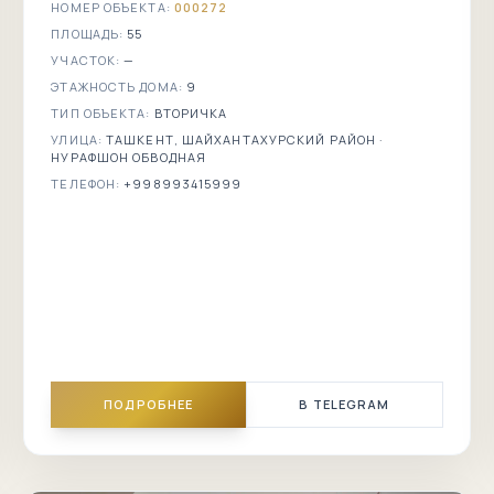
НОМЕР ОБЪЕКТА:
000272
Tashkent City
ПЛОЩАДЬ:
55
УЧАСТОК:
—
Анхор
ЭТАЖНОСТЬ ДОМА:
9
ТИП ОБЪЕКТА:
ВТОРИЧКА
Цирк
УЛИЦА:
ТАШКЕНТ, ШАЙХАНТАХУРСКИЙ РАЙОН ·
НУРАФШОН ОБВОДНАЯ
Кукельдаш
ТЕЛЕФОН:
+998993415999
Камолон
Урда
Дворец
Дружбы
народов
ПОДРОБНЕЕ
В TELEGRAM
Алишер
Навои