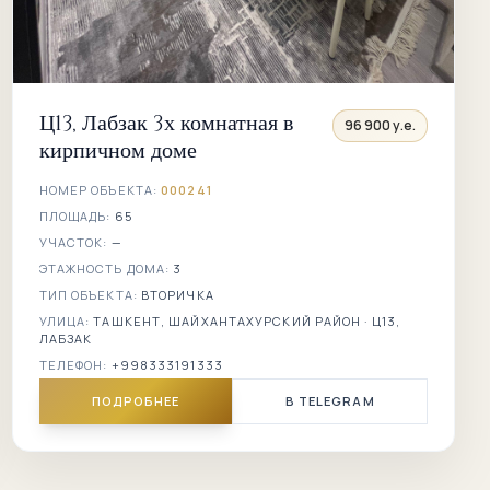
Ц13, Лабзак 3х комнатная в
96 900 у.е.
кирпичном доме
НОМЕР ОБЪЕКТА:
000241
ПЛОЩАДЬ:
65
УЧАСТОК:
—
ЭТАЖНОСТЬ ДОМА:
3
ТИП ОБЪЕКТА:
ВТОРИЧКА
УЛИЦА:
ТАШКЕНТ, ШАЙХАНТАХУРСКИЙ РАЙОН · Ц13,
ЛАБЗАК
ТЕЛЕФОН:
+998333191333
ПОДРОБНЕЕ
В TELEGRAM