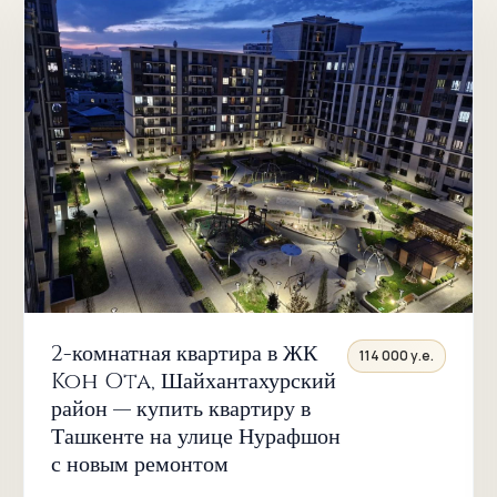
Фуркат
Хадра
Чорсу
Шайхонтохур
Эски Жува
Пахтакор
метро
Пахтакор
2-комнатная квартира в ЖК
114 000 у.е.
Koh Ota, Шайхантахурский
Халклар
район — купить квартиру в
Дустлиги
Ташкенте на улице Нурафшон
Дружба
с новым ремонтом
народов