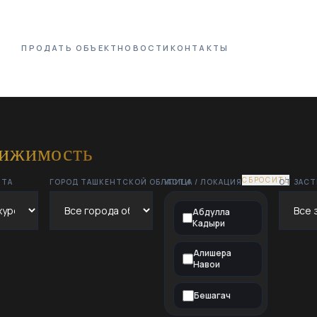
ПРОДАТЬ ОБЪЕКТ
НОВОСТИ
КОНТАКТЫ
вижимость
СБРОСИТЬ
НТА
ГОРОД ТАШКЕНТСКОЙ ОБЛАСТИ
УЛИЦА / ЛОКАЦИЯ
ОТ ЗАС
Абдулла
Кадыри
Алишера
Навои
Бешагач