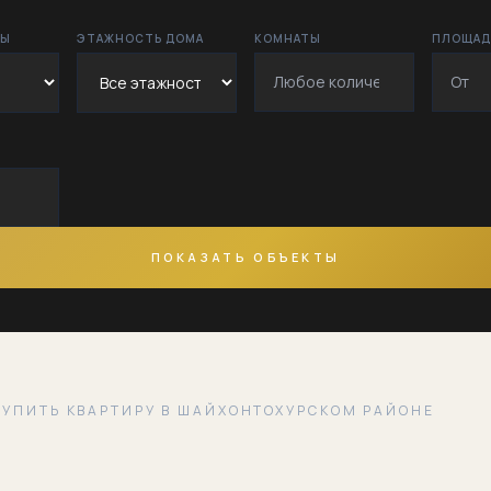
Бешёгоч
РЫ
ЭТАЖНОСТЬ ДОМА
КОМНАТЫ
ПЛОЩАДЬ
Богкуча
Бустон
Ганга
Жангок
ПОКАЗАТЬ ОБЪЕКТЫ
Заркайнар
Зулфияхоним
Ибн Сино
КУПИТЬ КВАРТИРУ В ШАЙХОНТОХУРСКОМ РАЙОНЕ
Караташ
Корасарой