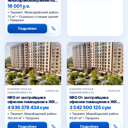
первой линии
16 001 у.е.
Ташкент, Яккасарайский район
70 м² • Отдельно стоящие здания
• Продажа
Подробнее
КОММЕРЧЕСКАЯ
КОММЕРЧЕСКАЯ
#000322
#000321
НЕДВИЖИМОСТЬ
НЕДВИЖИМОСТЬ
NRG от застройщика
NRG От застройщика
офисное помещение в ЖК
офисное помещение в ЖК
«NRG Meros Business»
«NRG Meros Comfort»
4 936 378 434 сум
3 542 500 125 сум
Ташкент, Мирабадский район
Ташкент, Мирабадский район
165,64 м² • Продажа
93,81 м² • Продажа
Подробнее
Подробнее