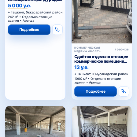
Голубые купола
5 000 у.е.
Ташкент, Яккасарайский район
242 м² • Отдельно стоящие
здания • Аренда
Подробнее
КОММЕРЧЕСКАЯ
#000436
НЕДВИЖИМОСТЬ
Сдаётся отдельно стоящее
коммерческое помещение
в аренду
13 у.е.
Ташкент, Юнусабадский район
1000 м² • Отдельно стоящие
здания • Аренда
Подробнее