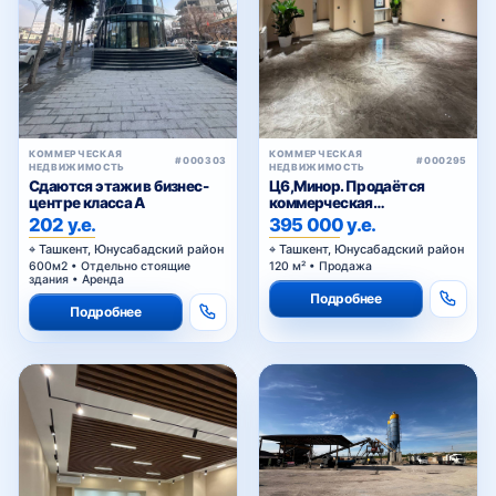
КОММЕРЧЕСКАЯ
КОММЕРЧЕСКАЯ
#000303
#000295
НЕДВИЖИМОСТЬ
НЕДВИЖИМОСТЬ
Сдаются этажи в бизнес-
Ц6,Минор. Продаётся
центре класса A
коммерческая
недвижимость
202 у.е.
395 000 у.е.
Ташкент, Юнусабадский район
Ташкент, Юнусабадский район
600м2 • Отдельно стоящие
120 м² • Продажа
здания • Аренда
Подробнее
Подробнее