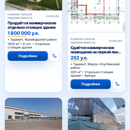
КОММЕРЧЕСКАЯ
#000285
НЕДВИЖИМОСТЬ
Продаётся коммерческое
отдельно стоящее здание
1 800 000 у.е.
Ташкент, Яшнабадский район
КОММЕРЧЕСКАЯ
#000284
НЕДВИЖИМОСТЬ
1000 м² • 6 сот. • Отдельно
Сдаётся коммерческое
стоящие здания
помещение на первой линии
Подробнее
Сайрам
252 у.е.
Ташкент, Мирзо-Улугбекский
район
305 м² • Отдельно стоящие
здания • Аренда
Подробнее