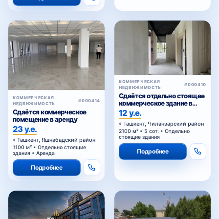
КОММЕРЧЕСКАЯ
#000410
НЕДВИЖИМОСТЬ
Сдаётся отдельно стоящее
КОММЕРЧЕСКАЯ
#000414
коммерческое здание в
НЕДВИЖИМОСТЬ
аренду
12 у.е.
Сдаётся коммерческое
помещение в аренду
Ташкент, Чиланзарский район
23 у.е.
2100 м² • 5 сот. • Отдельно
стоящие здания
Ташкент, Яшнабадский район
1100 м² • Отдельно стоящие
Подробнее
здания • Аренда
Подробнее