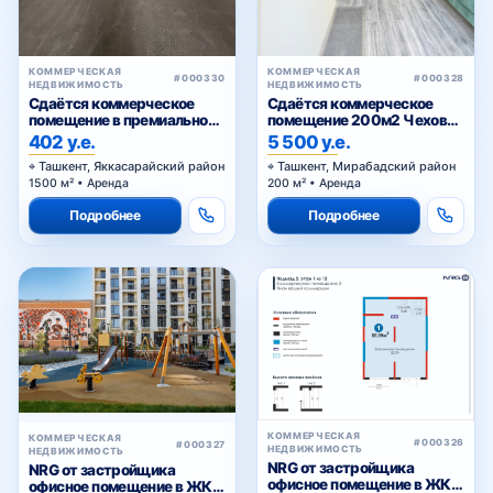
КОММЕРЧЕСКАЯ
КОММЕРЧЕСКАЯ
#000330
#000328
НЕДВИЖИМОСТЬ
НЕДВИЖИМОСТЬ
Сдаётся коммерческое
Сдаётся коммерческое
помещение в премиальном
помещение 200м2 Чехова,
жилом комплексе
Тараса Шевченко
402 у.е.
5 500 у.е.
Ташкент, Яккасарайский район
Ташкент, Мирабадский район
1500 м² • Аренда
200 м² • Аренда
Подробнее
Подробнее
КОММЕРЧЕСКАЯ
КОММЕРЧЕСКАЯ
#000326
#000327
НЕДВИЖИМОСТЬ
НЕДВИЖИМОСТЬ
NRG от застройщика
NRG от застройщика
офисное помещение в ЖК
офисное помещение в ЖК