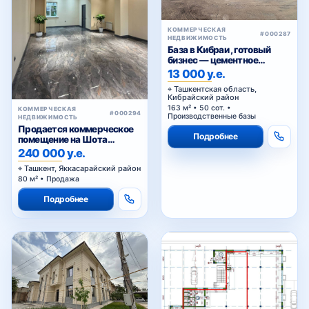
КОММЕРЧЕСКАЯ
#000287
НЕДВИЖИМОСТЬ
База в Кибраи , готовый
бизнес — цементное
производство
13 000 у.е.
Ташкентская область,
Кибрайский район
163 м² • 50 сот. •
КОММЕРЧЕСКАЯ
#000294
Производственные базы
НЕДВИЖИМОСТЬ
Продается коммерческое
Подробнее
помещение на Шота
Руставели
240 000 у.е.
Ташкент, Яккасарайский район
80 м² • Продажа
Подробнее