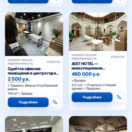
КОММЕРЧЕСКАЯ
#000319
НЕДВИЖИМОСТЬ
КОММЕРЧЕСКАЯ
#000320
AIST HOTEL —
НЕДВИЖИМОСТЬ
инвестиционное
Сдаётся офисное
предложение в
помещение в центре города
460 000 у.е.
историческом центре
— Ц-1
2 500 у.е.
Бухара
Бухары
4,5 сот. • Отдельно стоящие
Ташкент, Мирзо-Улугбекский
здания • Продажа
район
100 м² • Аренда
Подробнее
Подробнее