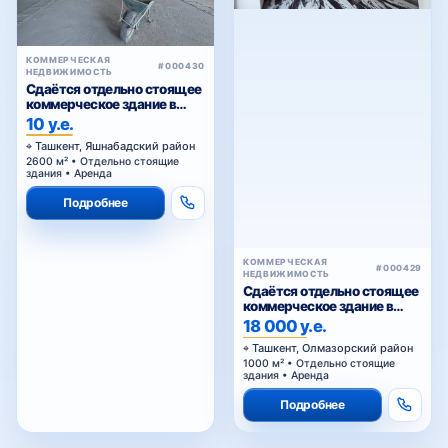
КОММЕРЧЕСКАЯ
#000430
НЕДВИЖИМОСТЬ
Сдаётся отдельно стоящее
коммерческое здание в
аренду
10 у.е.
Ташкент, Яшнабадский район
2600 м² • Отдельно стоящие
здания • Аренда
Подробнее
КОММЕРЧЕСКАЯ
#000429
НЕДВИЖИМОСТЬ
Сдаётся отдельно стоящее
коммерческое здание в
аренду
18 000 у.е.
Ташкент, Олмазорский район
1000 м² • Отдельно стоящие
здания • Аренда
Подробнее