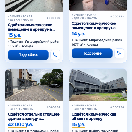
КОММЕРЧЕСКАЯ
КОММЕРЧЕСКАЯ
#000368
#000369
НЕДВИЖИМОСТЬ
НЕДВИЖИМОСТЬ
Сдаётся коммерческое
Сдаётся коммерческое
помещение в аренду на
помещение в аренду на
Куйлюке
14 у.е.
Шота Руставели
15 у.е.
Ташкент, Мирабадский район
Ташкент, Яккасарайский район
1677 м² • Аренда
585 м² • Аренда
Подробнее
Подробнее
КОММЕРЧЕСКАЯ
КОММЕРЧЕСКАЯ
#000367
#000366
НЕДВИЖИМОСТЬ
НЕДВИЖИМОСТЬ
Сдаётся отдельно стоящее
Сдаётся коммерческий
здание в аренду в
объект в аренду
Яккасарайском районе
42 000 у.е.
15 у.е.
Ташкент, Яккасарайский район
Ташкент, Шайхантахурский