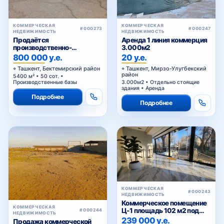
КОММЕРЧЕСКАЯ
КОММЕРЧЕСКАЯ
#000273
#000247
НЕДВИЖИМОСТЬ
НЕДВИЖИМОСТЬ
Продаётся
Аренда 1 линия коммерция
производственно-
3.000м2
складская база с
800 000 у.е.
20 у.е.
приватизированным
Ташкент, Бектемирский район
Ташкент, Мирзо-Улугбекский
земельным участком в
район
5400 м² • 50 сот. •
Бектемирском районе
Производственные базы
3.000м2 • Отдельно стоящие
Ташкента
здания • Аренда
Подробнее
Подробнее
КОММЕРЧЕСКАЯ
#000243
НЕДВИЖИМОСТЬ
Коммерческое помещение
КОММЕРЧЕСКАЯ
Ц-1 площадь 102 м2 под
#000244
НЕДВИЖИМОСТЬ
любой вид коммерции 1
239 000 у.е.
Продажа коммерческой