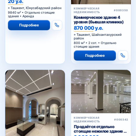
20 у.е.
Ташкент, Юнусабадский район
КОММЕРЧЕСКАЯ
#000350
НЕДВИЖИМОСТЬ
9840 м² • Отдельно стоящие
здания • Аренда
Коммерческое здание 4
уровня (бывшая клиника)
Подробнее
870 000 у.е.
Ташкент, Шайхантахурский
район
800 м² • 2 сот. • Отдельно
стоящие здания
Подробнее
КОММЕРЧЕСКАЯ
#000342
НЕДВИЖИМОСТЬ
Продаётся отдельно
стоящее нежилое здание на
Паркенском