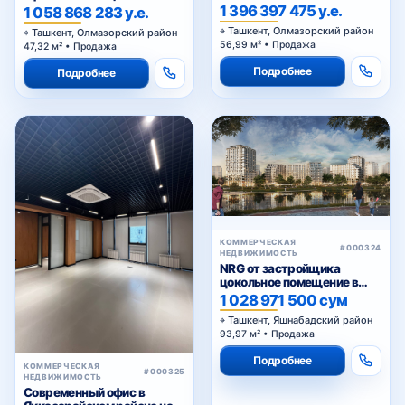
«NRG Jomiy»
«NRG Jomiy»
1 396 397 475 у.е.
1 058 868 283 у.е.
Ташкент, Олмазорский район
Ташкент, Олмазорский район
56,99 м² • Продажа
47,32 м² • Продажа
Подробнее
Подробнее
КОММЕРЧЕСКАЯ
#000324
НЕДВИЖИМОСТЬ
NRG от застройщика
цокольное помещение в
ЖК «NRG Yangi Baxt »
1 028 971 500 сум
Ташкент, Яшнабадский район
93,97 м² • Продажа
Подробнее
КОММЕРЧЕСКАЯ
#000325
НЕДВИЖИМОСТЬ
Современный офис в
Яккасарайском районе на