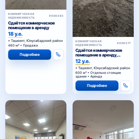
КОММЕРЧЕСКАЯ
#000383
НЕДВИЖИМОСТЬ
Сдаётся коммерческое
помещение в аренду
18 у.е.
Ташкент, Юнусабадский район
КОММЕРЧЕСКАЯ
#000377
НЕДВИЖИМОСТЬ
460 м² • Продажа
Сдаётся коммерческое
Подробнее
помещение в аренду,
Сагбан
12 у.е.
Ташкент, Юнусабадский район
600 м² • Отдельно стоящие
здания • Аренда
Подробнее