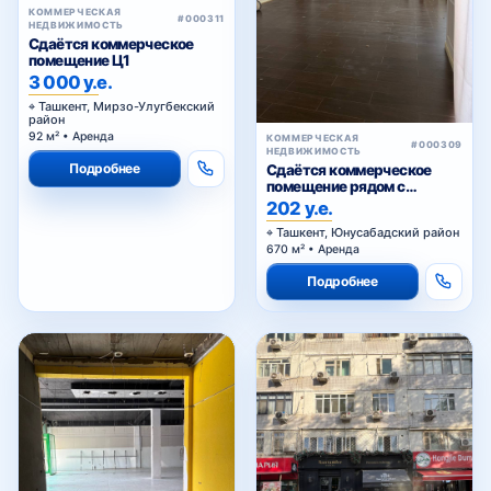
КОММЕРЧЕСКАЯ
#000311
НЕДВИЖИМОСТЬ
Сдаётся коммерческое
помещение Ц1
3 000 у.е.
Ташкент, Мирзо-Улугбекский
район
92 м² • Аренда
КОММЕРЧЕСКАЯ
#000309
НЕДВИЖИМОСТЬ
Подробнее
Сдаётся коммерческое
помещение рядом с
Алайским
202 у.е.
Ташкент, Юнусабадский район
670 м² • Аренда
Подробнее