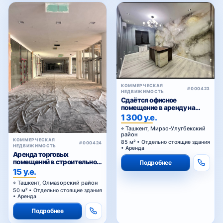
КОММЕРЧЕСКАЯ
#000423
НЕДВИЖИМОСТЬ
Сдаётся офисное
помещение в аренду на
Паркенском
1 300 у.е.
Ташкент, Мирзо-Улугбекский
район
КОММЕРЧЕСКАЯ
85 м² • Отдельно стоящие здания
#000424
НЕДВИЖИМОСТЬ
• Аренда
Аренда торговых
помещений в строительном
Подробнее
торговом центре у Жомий
15 у.е.
базара в Ташкенте
Ташкент, Олмазорский район
50 м² • Отдельно стоящие здания
• Аренда
Подробнее