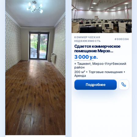
КОММЕРЧЕСКАЯ
#000394
НЕДВИЖИМОСТЬ
Сдается коммерческое
помещение Мирзо
Улугбекский район.
3 000 у.е.
Ташкент, Мирзо-Улугбекский
район
200 м² • Торговые помещения •
Аренда
Подробнее