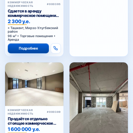
КОММЕРЧЕСКАЯ
#000395
НЕДВИЖИМОСТЬ
Сдается в аренду
коммерческое помещение
Ц1.
2 300 у.е.
Ташкент, Мирзо-Улугбекский
район
96 м² • Торговые помещения •
Аренда
Подробнее
КОММЕРЧЕСКАЯ
#000389
НЕДВИЖИМОСТЬ
Продаётся отдельно
стоящее коммерческое
здание
1 600 000 у.е.