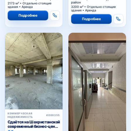
район
2173 м² • Отдельно стоящие
здания • Аренда
3200 м² • Отдельно стоящие
здания • Аренда
Подробнее
Подробнее
КОММЕРЧЕСКАЯ
#000355
НЕДВИЖИМОСТЬ
Сдаётся на Шахристанской
современный бизнес-центр
в аренду