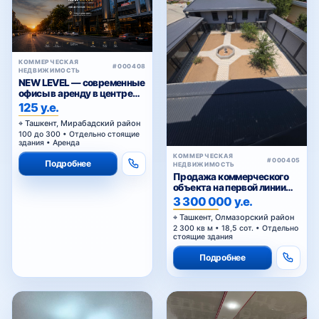
КОММЕРЧЕСКАЯ
#000408
НЕДВИЖИМОСТЬ
NEW LEVEL — современные
офисы в аренду в центре
Ташкента от 25 уе за м²
125 у.е.
Ташкент, Мирабадский район
100 до 300 • Отдельно стоящие
здания • Аренда
КОММЕРЧЕСКАЯ
#000405
Подробнее
НЕДВИЖИМОСТЬ
Продажа коммерческого
объекта на первой линии
Кольцевой дороги в
3 300 000 у.е.
Ташкенте
Ташкент, Олмазорский район
2 300 кв м • 18,5 сот. • Отдельно
стоящие здания
Подробнее