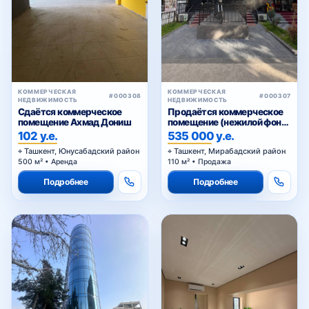
КОММЕРЧЕСКАЯ
КОММЕРЧЕСКАЯ
#000308
#000307
НЕДВИЖИМОСТЬ
НЕДВИЖИМОСТЬ
Сдаётся коммерческое
Продаётся коммерческое
помещение Ахмад Дониш
помещение (нежилой фонд)
Чехова
102 у.е.
535 000 у.е.
Ташкент, Юнусабадский район
Ташкент, Мирабадский район
500 м² • Аренда
110 м² • Продажа
Подробнее
Подробнее