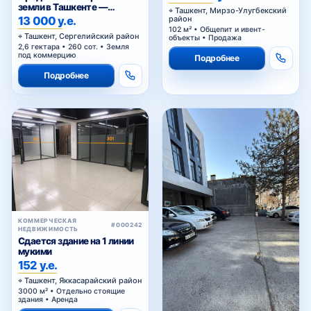
этаж
земли в Ташкенте —
Ташкент, Мирзо-Улугбекский
участок промышленного
13 000 у.е.
район
назначения 2,6 га в Янги-
102 м² • Общепит и ивент-
Ташкент, Сергелийский район
Хаётском районе
объекты • Продажа
2,6 гектара • 260 сот. • Земля
под коммерцию
Подробнее
Подробнее
КОММЕРЧЕСКАЯ
#000242
НЕДВИЖИМОСТЬ
Сдается здание на 1 линии
мукими
152 у.е.
Ташкент, Яккасарайский район
3000 м² • Отдельно стоящие
здания • Аренда