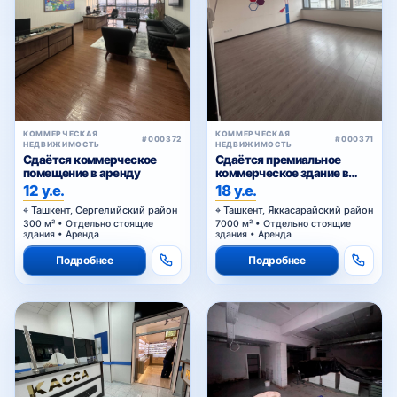
КОММЕРЧЕСКАЯ
КОММЕРЧЕСКАЯ
#000372
#000371
НЕДВИЖИМОСТЬ
НЕДВИЖИМОСТЬ
Сдаётся коммерческое
Сдаётся премиальное
помещение в аренду
коммерческое здание в
аренду
12 у.е.
18 у.е.
Ташкент, Сергелийский район
Ташкент, Яккасарайский район
300 м² • Отдельно стоящие
7000 м² • Отдельно стоящие
здания • Аренда
здания • Аренда
Подробнее
Подробнее