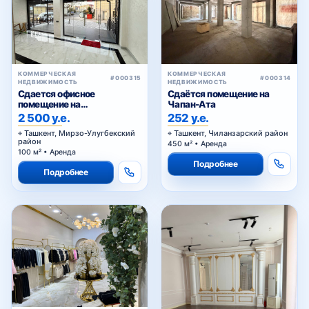
КОММЕРЧЕСКАЯ
КОММЕРЧЕСКАЯ
#000315
#000314
НЕДВИЖИМОСТЬ
НЕДВИЖИМОСТЬ
Сдается офисное
Сдаётся помещение на
помещение на
Чапан-Ата
Циолковском
2 500 у.е.
252 у.е.
Ташкент, Мирзо-Улугбекский
Ташкент, Чиланзарский район
район
450 м² • Аренда
100 м² • Аренда
Подробнее
Подробнее