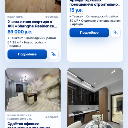
помещений в строительном
торговом центре у Жомий
15 у.е.
базара в Ташкенте
Ташкент, Олмазорский район
КВАРТИРЫ
#000425
50 м² • Отдельно стоящие здания
2-комнатная квартира в
• Аренда
ЖК «Shanghai Residence
(China House)»
89 000 у.е.
Подробнее
Ташкент, Яшнабадский район
64,35 м² • Новостройка •
Продажа
Подробнее
КОММЕРЧЕСКАЯ
#000423
НЕДВИЖИМОСТЬ
Сдаётся офисное