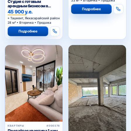
33 м² • Вторичка • Продажа
Студия с готовым
арендным бизнесом в
Подробнее
Яккасарайском районе
45 900 у.е.
Ташкента
Ташкент, Яккасарайский район
28 м² • Вторичка • Продажа
Подробнее
КВАРТИРЫ
#000378
Продаётся квартира 1 ком.