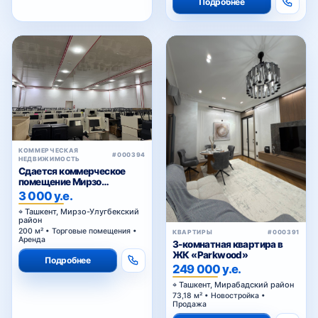
Подробнее
КОММЕРЧЕСКАЯ
#000394
НЕДВИЖИМОСТЬ
Сдается коммерческое
помещение Мирзо
Улугбекский район.
3 000 у.е.
Ташкент, Мирзо-Улугбекский
район
200 м² • Торговые помещения •
КВАРТИРЫ
#000391
Аренда
3-комнатная квартира в
ЖК «Parkwood»
Подробнее
249 000 у.е.
Ташкент, Мирабадский район
73,18 м² • Новостройка •
Продажа