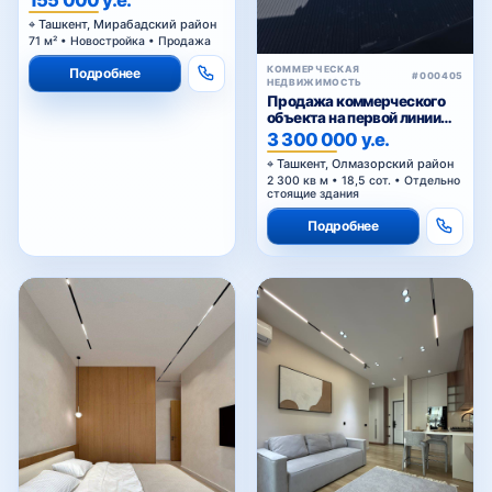
Ташкент, Мирабадский район
71 м² • Новостройка • Продажа
КОММЕРЧЕСКАЯ
Подробнее
#000405
НЕДВИЖИМОСТЬ
Продажа коммерческого
объекта на первой линии
Кольцевой дороги в
3 300 000 у.е.
Ташкенте
Ташкент, Олмазорский район
2 300 кв м • 18,5 сот. • Отдельно
стоящие здания
Подробнее