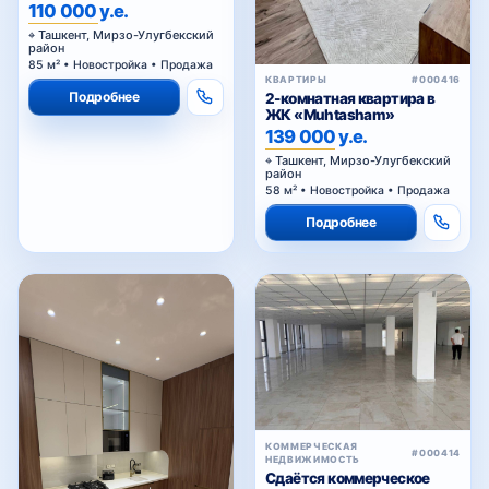
ЖК Golden House — Мирзо-
110 000 у.е.
Улугбекский район
Ташкент, Мирзо-Улугбекский
район
85 м² • Новостройка • Продажа
КВАРТИРЫ
#000416
Подробнее
2-комнатная квартира в
ЖК «Muhtasham»
139 000 у.е.
Ташкент, Мирзо-Улугбекский
район
58 м² • Новостройка • Продажа
Подробнее
КОММЕРЧЕСКАЯ
#000414
НЕДВИЖИМОСТЬ
Сдаётся коммерческое