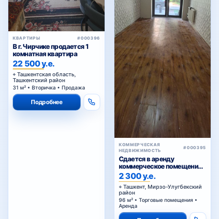
КВАРТИРЫ
#000396
В г. Чирчике продается 1
комнатная квартира
22 500 у.е.
Ташкентская область,
Ташкентский район
31 м² • Вторичка • Продажа
Подробнее
КОММЕРЧЕСКАЯ
#000395
НЕДВИЖИМОСТЬ
Сдается в аренду
коммерческое помещение
Ц1.
2 300 у.е.
Ташкент, Мирзо-Улугбекский
район
96 м² • Торговые помещения •
Аренда