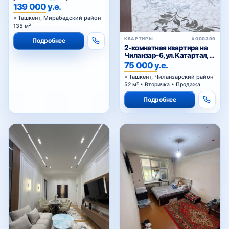
м² от застройщика
139 000 у.е.
Ташкент, Мирабадский район
135 м²
КВАРТИРЫ
#000399
Подробнее
2-комнатная квартира на
Чиланзар-6, ул. Катартал, с
мебелью и техникой
75 000 у.е.
Ташкент, Чиланзарский район
52 м² • Вторичка • Продажа
Подробнее