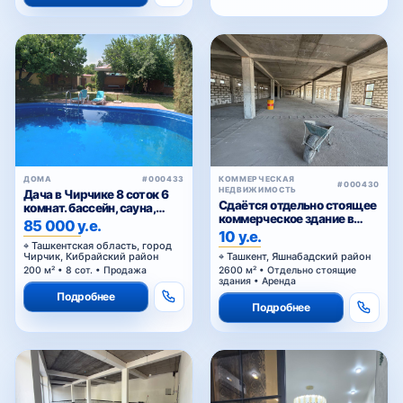
ДОМА
#000433
КОММЕРЧЕСКАЯ
#000430
НЕДВИЖИМОСТЬ
Дача в Чирчике 8 соток 6
Сдаётся отдельно стоящее
комнат. бассейн, сауна,
коммерческое здание в
летняя кухня
85 000 у.е.
аренду
10 у.е.
Ташкентская область, город
Чирчик, Кибрайский район
Ташкент, Яшнабадский район
200 м² • 8 сот. • Продажа
2600 м² • Отдельно стоящие
здания • Аренда
Подробнее
Подробнее