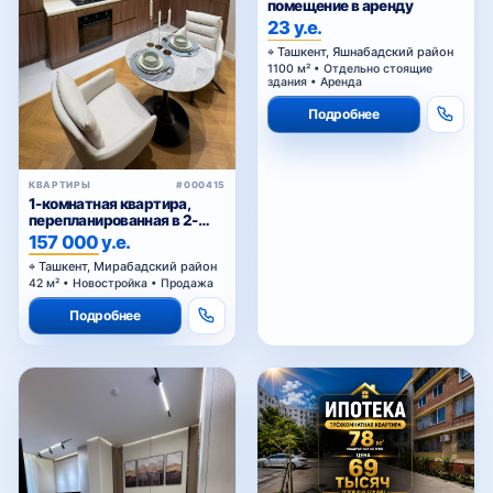
помещение в аренду
23 у.е.
Ташкент, Яшнабадский район
1100 м² • Отдельно стоящие
здания • Аренда
Подробнее
КВАРТИРЫ
#000415
1-комнатная квартира,
перепланированная в 2-
комнатную, в ЖК
157 000 у.е.
«Parkwood»
Ташкент, Мирабадский район
42 м² • Новостройка • Продажа
Подробнее