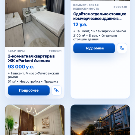
КОММЕРЧЕСКАЯ
#000410
НЕДВИЖИМОСТЬ
Сдаётся отдельно стоящее
коммерческое здание в
аренду
12 у.е.
Ташкент, Чиланзарский район
2100 м² • 5 сот. • Отдельно
стоящие здания
Подробнее
КВАРТИРЫ
#000411
2-комнатная квартира в
ЖК «Parkent Avenue»
93 000 у.е.
Ташкент, Мирзо-Улугбекский
район
51 м² • Новостройка • Продажа
Подробнее