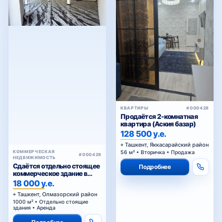
КВАРТИРЫ
#000428
Продаётся 2-комнатная
квартира (Аския базар)
128 500 у.е.
Ташкент, Яккасарайский район
КОММЕРЧЕСКАЯ
56 м² • Вторичка • Продажа
#000429
НЕДВИЖИМОСТЬ
Сдаётся отдельно стоящее
Подробнее
коммерческое здание в
аренду
18 000 у.е.
Ташкент, Олмазорский район
1000 м² • Отдельно стоящие
здания • Аренда