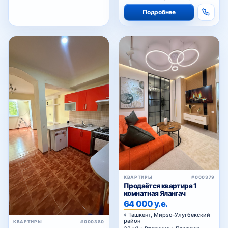
Подробнее
КВАРТИРЫ
#000379
Продаётся квартира 1
комнатная Ялангач
64 000 у.е.
Ташкент, Мирзо-Улугбекский
район
КВАРТИРЫ
#000380