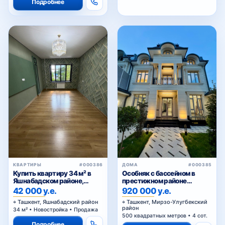
Подробнее
КВАРТИРЫ
#000386
ДОМА
#000385
Купить квартиру 34 м² в
Особняк с бассейном в
Яшнабадском районе,
престижном районе
Асалобод-2 — кирпичный
Циолковского — для
42 000 у.е.
920 000 у.е.
дом, подходит под офис
комфортной и статусной
Ташкент, Яшнабадский район
Ташкент, Мирзо-Улугбекский
жизни
район
34 м² • Новостройка • Продажа
500 квадратных метров • 4 сот.
Подробнее