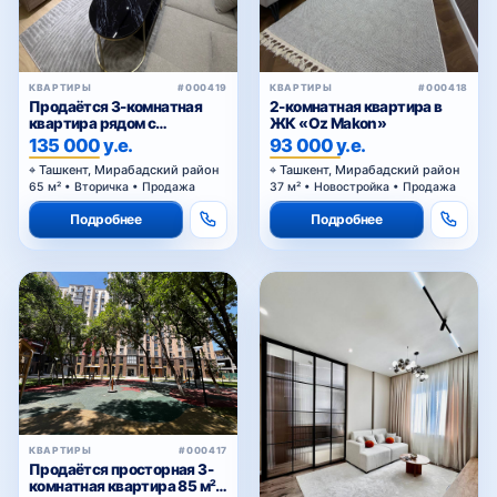
КВАРТИРЫ
#000419
КВАРТИРЫ
#000418
Продаётся 3-комнатная
2-комнатная квартира в
квартира рядом с
ЖК «Oz Makon»
Госпитальным рынком
135 000 у.е.
93 000 у.е.
Ташкент, Мирабадский район
Ташкент, Мирабадский район
65 м² • Вторичка • Продажа
37 м² • Новостройка • Продажа
Подробнее
Подробнее
КВАРТИРЫ
#000417
Продаётся просторная 3-
комнатная квартира 85 м² в