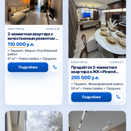
КВАРТИРЫ
#000438
2-комнатная квартира с
качественным ремонтом в
ЖК Parkent Avenue — 61,02
110 000 у.е.
м²
Ташкент, Мирзо-Улугбекский
район
61 м² • Новостройка • Продажа
КВАРТИРЫ
#000437
Подробнее
Продаётся 2-комнатная
квартира в ЖК «Piramit
Tower»
265 000 у.е.
Ташкент, Яккасарайский район
58 м² • Новостройка • Продажа
Подробнее