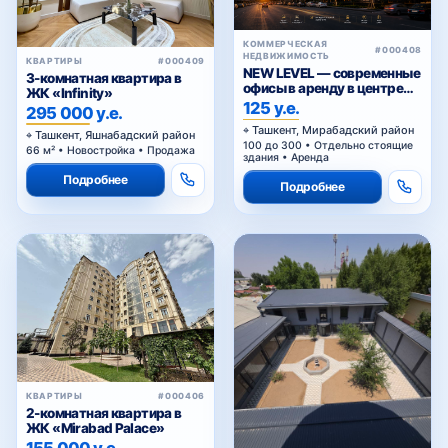
КОММЕРЧЕСКАЯ
#000408
НЕДВИЖИМОСТЬ
КВАРТИРЫ
#000409
NEW LEVEL — современные
3-комнатная квартира в
офисы в аренду в центре
ЖК «Infinity»
Ташкента от 25 уе за м²
125 у.е.
295 000 у.е.
Ташкент, Мирабадский район
Ташкент, Яшнабадский район
100 до 300 • Отдельно стоящие
66 м² • Новостройка • Продажа
здания • Аренда
Подробнее
Подробнее
КВАРТИРЫ
#000406
2-комнатная квартира в
ЖК «Mirabad Palace»
155 000 у.е.