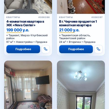
КВАРТИРЫ
#000398
КВАРТИРЫ
#000397
4-комнатная квартира в
В г. Чирчике продается 1
ЖК «Nova Center»
комнатная квартира
199 000 у.е.
21 000 у.е.
Ташкент, Мирзо-Улугбекский
Ташкентская область,
район
Ташкентский район
97 м² • Новостройка • Продажа
24 м² • Вторичка • Продажа
Подробнее
Подробнее