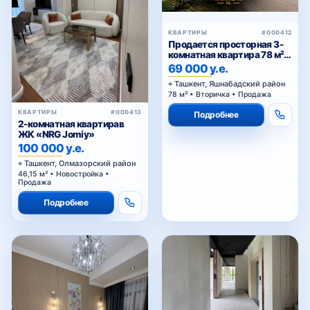
КВАРТИРЫ
#000412
Продается просторная 3-
комнатная квартира 78 м² в
Тузеле-2, Яшнабадский
69 000 у.е.
район — возможна покупка
Ташкент, Яшнабадский район
в ипотеку
78 м² • Вторичка • Продажа
КВАРТИРЫ
#000413
Подробнее
2-комнатная квартирав
ЖК «NRG Jomiy»
100 000 у.е.
Ташкент, Олмазорский район
46,15 м² • Новостройка •
Продажа
Подробнее