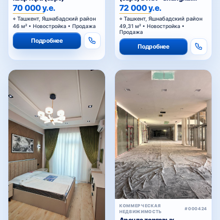
Residence (China House)»
72 000 у.е.
70 000 у.е.
Ташкент, Яшнабадский район
Ташкент, Яшнабадский район
49,31 м² • Новостройка •
46 м² • Новостройка • Продажа
Продажа
Подробнее
Подробнее
КОММЕРЧЕСКАЯ
#000424
НЕДВИЖИМОСТЬ
Аренда торговых