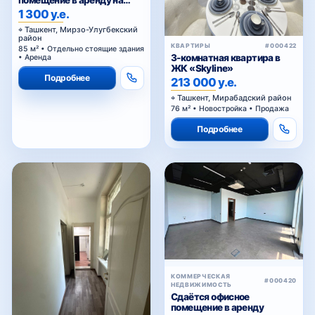
помещение в аренду на
Паркенском
1 300 у.е.
Ташкент, Мирзо-Улугбекский
район
КВАРТИРЫ
#000422
85 м² • Отдельно стоящие здания
3-комнатная квартира в
• Аренда
ЖК «Skyline»
Подробнее
213 000 у.е.
Ташкент, Мирабадский район
76 м² • Новостройка • Продажа
Подробнее
КОММЕРЧЕСКАЯ
#000420
НЕДВИЖИМОСТЬ
Сдаётся офисное
помещение в аренду