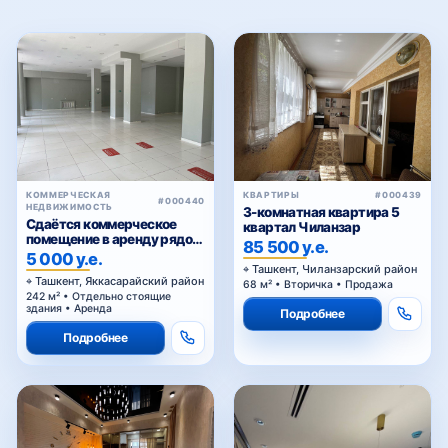
КОММЕРЧЕСКАЯ
КВАРТИРЫ
#000439
#000440
НЕДВИЖИМОСТЬ
3-комнатная квартира 5
Сдаётся коммерческое
квартал Чиланзар
помещение в аренду рядом
85 500 у.е.
Голубые купола
5 000 у.е.
Ташкент, Чиланзарский район
Ташкент, Яккасарайский район
68 м² • Вторичка • Продажа
242 м² • Отдельно стоящие
здания • Аренда
Подробнее
Подробнее