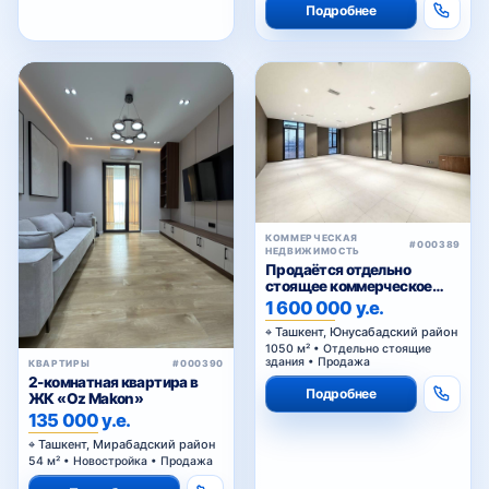
Подробнее
КОММЕРЧЕСКАЯ
#000389
НЕДВИЖИМОСТЬ
Продаётся отдельно
стоящее коммерческое
здание
1 600 000 у.е.
Ташкент, Юнусабадский район
1050 м² • Отдельно стоящие
здания • Продажа
КВАРТИРЫ
#000390
2-комнатная квартира в
Подробнее
ЖК «Oz Makon»
135 000 у.е.
Ташкент, Мирабадский район
54 м² • Новостройка • Продажа