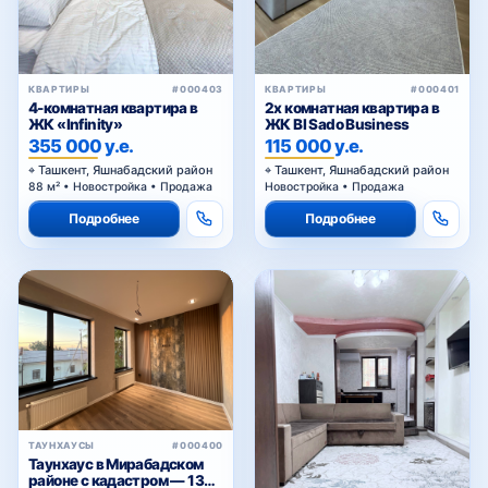
КВАРТИРЫ
#000403
КВАРТИРЫ
#000401
4-комнатная квартира в
2х комнатная квартира в
ЖК «Infinity»
ЖК BI Sado Business
355 000 у.е.
115 000 у.е.
Ташкент, Яшнабадский район
Ташкент, Яшнабадский район
88 м² • Новостройка • Продажа
Новостройка • Продажа
Подробнее
Подробнее
ТАУНХАУСЫ
#000400
Таунхаус в Мирабадском
районе с кадастром — 135