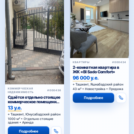
КВАРТИРЫ
#000434
2-комнатная квартира в
ЖК «BI Sado Comfort»
96 000 у.е.
Ташкент, Яшнабадский район
КОММЕРЧЕСКАЯ
43 м² • Новостройка • Продажа
#000436
НЕДВИЖИМОСТЬ
Сдаётся отдельно стоящее
Подробнее
коммерческое помещение
в аренду
13 у.е.
Ташкент, Юнусабадский район
1000 м² • Отдельно стоящие
здания • Аренда
Подробнее