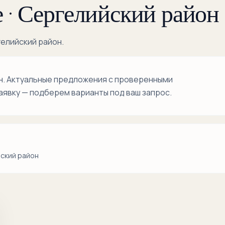
Обихаёт
 · Сергелийский район
Олтин Водий
гелийский район.
Сергели
Сергели-1
он. Актуальные предложения с проверенными
аявку — подберем варианты под ваш запрос.
Сергели-2
Сергели-3
Сергели-4
йский район
Сергели-5
Сергели-6
Сергели-7