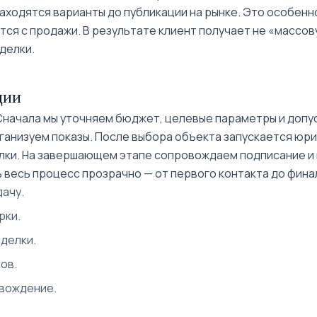
находятся варианты до публикации на рынке. Это особен
ся с продажи. В результате клиент получает не «массов
делки.
ции
 Сначала мы уточняем бюджет, целевые параметры и допу
ганизуем показы. После выбора объекта запускается юр
лки. На завершающем этапе сопровождаем подписание и
 весь процесс прозрачно — от первого контакта до фина
ачу.
рки.
делки.
ов.
овождение.