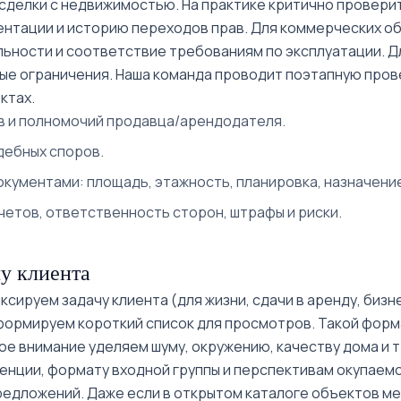
делки с недвижимостью. На практике критично проверит
ентации и историю переходов прав. Для коммерческих о
ьности и соответствие требованиям по эксплуатации. Дл
е ограничения. Наша команда проводит поэтапную прове
ктах.
 и полномочий продавца/арендодателя.
дебных споров.
кументами: площадь, этажность, планировка, назначени
четов, ответственность сторон, штрафы и риски.
у клиента
сируем задачу клиента (для жизни, сдачи в аренду, бизн
 формируем короткий список для просмотров. Такой фор
е внимание уделяем шуму, окружению, качеству дома и 
енции, формату входной группы и перспективам окупаемо
едложений. Даже если в открытом каталоге объектов мен