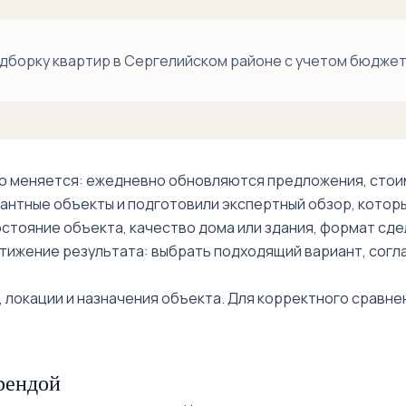
Food City рядом
дборку квартир в Сергелийском районе с учетом бюджета
о меняется: ежедневно обновляются предложения, стоим
антные объекты и подготовили экспертный обзор, которы
остояние объекта, качество дома или здания, формат сде
тижение результата: выбрать подходящий вариант, согл
 локации и назначения объекта. Для корректного сравне
рендой