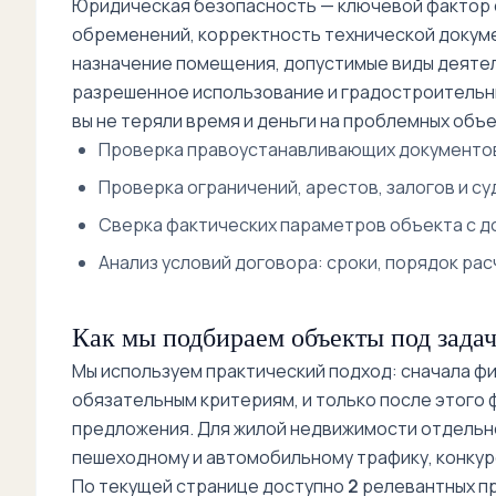
Юридическая безопасность — ключевой фактор с
обременений, корректность технической докум
назначение помещения, допустимые виды деятел
разрешенное использование и градостроительны
вы не теряли время и деньги на проблемных объе
Проверка правоустанавливающих документов
Проверка ограничений, арестов, залогов и су
Сверка фактических параметров объекта с до
Анализ условий договора: сроки, порядок рас
Как мы подбираем объекты под задач
Мы используем практический подход: сначала фик
обязательным критериям, и только после этого
предложения. Для жилой недвижимости отдельно
пешеходному и автомобильному трафику, конкур
По текущей странице доступно
2
релевантных пр