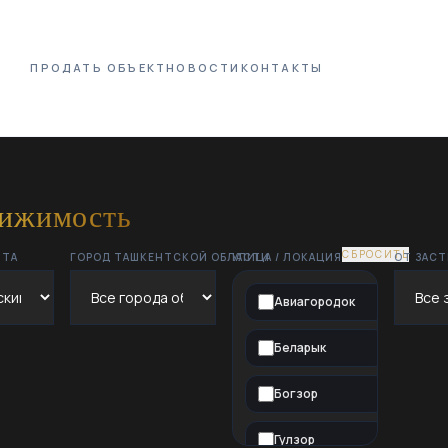
ПРОДАТЬ ОБЪЕКТ
НОВОСТИ
КОНТАКТЫ
вижимость
СБРОСИТЬ
НТА
ГОРОД ТАШКЕНТСКОЙ ОБЛАСТИ
УЛИЦА / ЛОКАЦИЯ
ОТ ЗАС
Авиагородок
Беларык
Богзор
Гулзор