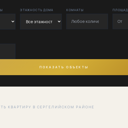
РЫ
ЭТАЖНОСТЬ ДОМА
КОМНАТЫ
ПЛОЩАДЬ
Дустлик
Заргарлик
Кипчак
Куйлюк
Куйлюк-1
ПОКАЗАТЬ ОБЪЕКТЫ
Куйлюк-2
Куйлюк-3
Нилуфар
ТЬ КВАРТИРУ В СЕРГЕЛИЙСКОМ РАЙОНЕ
Нугойкургон