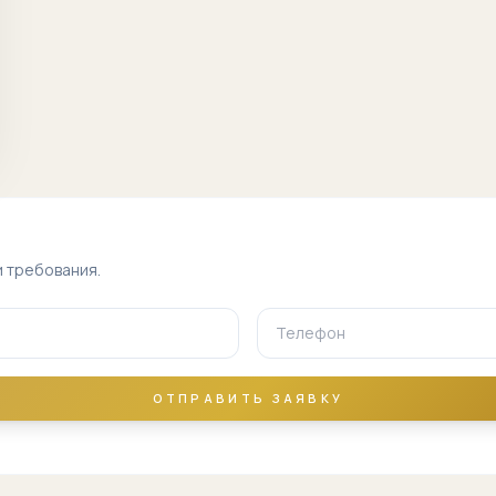
Сергели базар
Сергели машина
бозор
аэропорт
рядом
Южный вокзал
рядом
и требования.
Чоштепа рядом
Сергели метро
Сергели
индустриальная
ОТПРАВИТЬ ЗАЯВКУ
зона
ТКАД