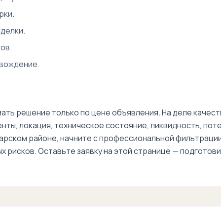
базар
рки.
Чопоната
делки.
ов.
Ипподром
рядом
овождение.
ать решение только по цене объявления. На деле качест
ы, локация, техническое состояние, ликвидность, потен
зарском районе, начните с профессиональной фильтраци
ых рисков. Оставьте заявку на этой странице — подгото