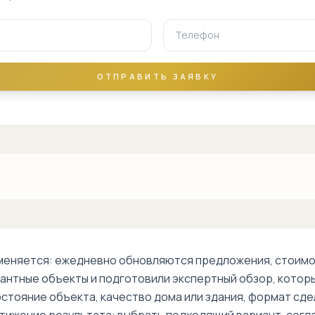
Пионерская
Фархадская
ОТПРАВИТЬ ЗАЯВКУ
Хиронтепа
Чиланзар
Чиланзар-1
Чиланзар-2
Чиланзар-3
Чиланзар-4
меняется: ежедневно обновляются предложения, стоимос
антные объекты и подготовили экспертный обзор, которы
Чиланзар-5
остояние объекта, качество дома или здания, формат сде
Чиланзар-6