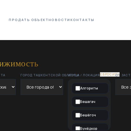
ПРОДАТЬ ОБЪЕКТ
НОВОСТИ
КОНТАКТЫ
вижимость
СБРОСИТЬ
НТА
ГОРОД ТАШКЕНТСКОЙ ОБЛАСТИ
УЛИЦА / ЛОКАЦИЯ
ОТ ЗАС
Алгоритм
Бешагач
Бешёгоч
Бунёдкор