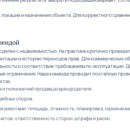
тижение результата: выбрать подходящий вариант, согл
Чиланзар-7
 локации и назначения объекта. Для корректного сравне
Чиланзар-8
Чиланзар-9
рендой
делки с недвижимостью. На практике критично проверит
Чиланзар-10
ентации и историю переходов прав. Для коммерческих о
ьности и соответствие требованиям по эксплуатации. Дл
Чиланзар-11
е ограничения. Наша команда проводит поэтапную прове
Чиланзар-12
ктах.
 и полномочий продавца/арендодателя.
Чиланзар-13
дебных споров.
Чиланзар-14
кументами: площадь, этажность, планировка, назначени
четов, ответственность сторон, штрафы и риски.
Чиланзар-15