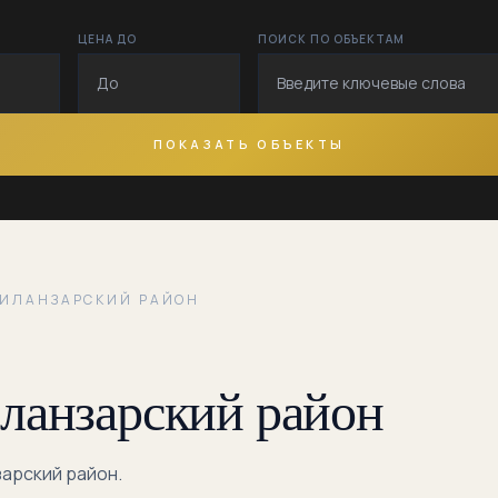
ЦЕНА ДО
ПОИСК ПО ОБЪЕКТАМ
Гавхар
Гулистон
Дийдор
ПОКАЗАТЬ ОБЪЕКТЫ
Дилбанд
Домбрабад
Думбиробод
ЧИЛАНЗАРСКИЙ РАЙОН
Зухра
иланзарский район
Катартал
Катта
Чилонзор
зарский район.