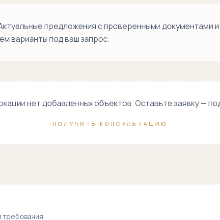
Кичик Халка
Йули
. Актуальные предложения с проверенными документами и
Лутфий
ем варианты под ваш запрос.
Метро
Алмазар
Метро
Бунёдкор
локации нет добавленных объектов. Оставьте заявку — п
Метро Мирзо
Улугбек
ПОЛУЧИТЬ КОНСУЛЬТАЦИЮ
Метро Новза
Мукими
Новза
Олмазор
и требования.