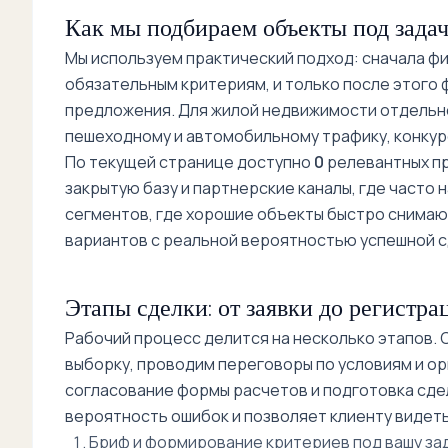
Как мы подбираем объекты под задач
Мы используем практический подход: сначала фик
обязательным критериям, и только после этого
предложения. Для жилой недвижимости отдельно
пешеходному и автомобильному трафику, конкур
По текущей странице доступно
0
релевантных пр
закрытую базу и партнерские каналы, где часто 
сегментов, где хорошие объекты быстро снимают
вариантов с реальной вероятностью успешной с
Этапы сделки: от заявки до регистра
Рабочий процесс делится на несколько этапов.
выборку, проводим переговоры по условиям и ор
согласование формы расчетов и подготовка сде
вероятность ошибок и позволяет клиенту видеть
Бриф и формирование критериев под вашу зад