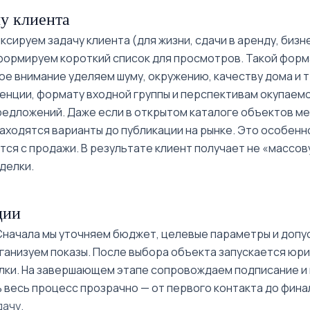
Чиланзар-16
у клиента
Чиланзар-17
сируем задачу клиента (для жизни, сдачи в аренду, бизн
 формируем короткий список для просмотров. Такой фор
Чиланзар-18
е внимание уделяем шуму, окружению, качеству дома и 
енции, формату входной группы и перспективам окупаемо
Чиланзар-19
едложений. Даже если в открытом каталоге объектов мен
находятся варианты до публикации на рынке. Это особен
Чопонота
ся с продажи. В результате клиент получает не «массов
делки.
Шухрат
Чиланзар-20
ции
метро
 Сначала мы уточняем бюджет, целевые параметры и допу
Чиланзар
ганизуем показы. После выбора объекта запускается юр
Алмазар
лки. На завершающем этапе сопровождаем подписание и
метро
 весь процесс прозрачно — от первого контакта до фина
ачу.
Чиланзарский