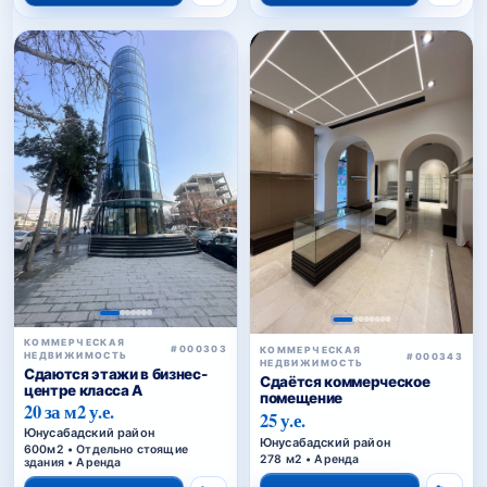
КОММЕРЧЕСКАЯ
#000303
КОММЕРЧЕСКАЯ
НЕДВИЖИМОСТЬ
#000343
НЕДВИЖИМОСТЬ
Сдаются этажи в бизнес-
Сдаётся коммерческое
центре класса A
помещение
20 за м2 у.е.
25 у.е.
Юнусабадский район
Юнусабадский район
600м2 • Отдельно стоящие
278 м2 • Аренда
здания • Аренда