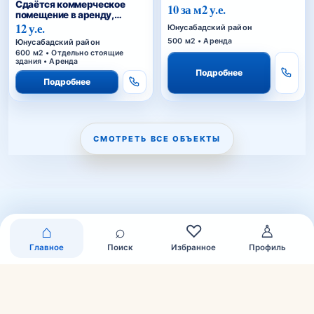
Сдаётся коммерческое
10 за м2 у.е.
помещение в аренду,
Сагбан
12 у.е.
Юнусабадский район
500 м2 • Аренда
Юнусабадский район
600 м2 • Отдельно стоящие
здания • Аренда
Подробнее
Подробнее
СМОТРЕТЬ ВСЕ ОБЪЕКТЫ
⌂
⌕
♡
♙
Главное
Поиск
Избранное
Профиль