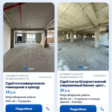
КОММЕРЧЕСКАЯ
#000355
КОММЕРЧЕСКАЯ
НЕДВИЖИМОСТЬ
#000383
НЕДВИЖИМОСТЬ
Сдаётся на Шахристанской
Сдаётся коммерческое
современный бизнес-центр
помещение в аренду
в аренду
20 у.е.
18 у.е.
Юнусабадский район
Юнусабадский район
9840 м2 • Отдельно стоящие
460 м2 • Продажа
здания • Аренда
Подробнее
Подробнее