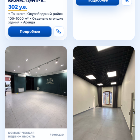
Подробнее
БИЗНЕС-ЦЕНТР В
ЮНУСАБАДСКОМ РАЙОНЕ
302 у.е.
Ташкент, Юнусабадский район
100-1000 м² • Отдельно стоящие
здания • Аренда
Подробнее
КОММЕРЧЕСКАЯ
#000230
НЕДВИЖИМОСТЬ