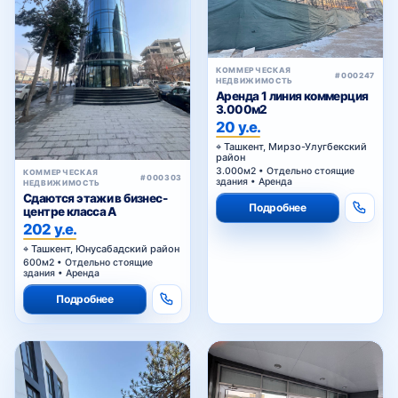
КОММЕРЧЕСКАЯ
#000247
НЕДВИЖИМОСТЬ
Аренда 1 линия коммерция
3.000м2
20 у.е.
Ташкент, Мирзо-Улугбекский
район
3.000м2 • Отдельно стоящие
КОММЕРЧЕСКАЯ
#000303
здания • Аренда
НЕДВИЖИМОСТЬ
Сдаются этажи в бизнес-
Подробнее
центре класса A
202 у.е.
Ташкент, Юнусабадский район
600м2 • Отдельно стоящие
здания • Аренда
Подробнее