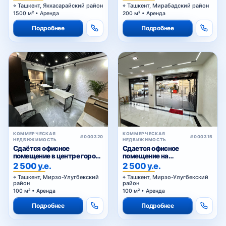
Ташкент, Яккасарайский район
Ташкент, Мирабадский район
1500 м² • Аренда
200 м² • Аренда
Подробнее
Подробнее
КОММЕРЧЕСКАЯ
КОММЕРЧЕСКАЯ
#000320
#000315
НЕДВИЖИМОСТЬ
НЕДВИЖИМОСТЬ
Сдаётся офисное
Сдается офисное
помещение в центре города
помещение на
— Ц-1
Циолковском
2 500 у.е.
2 500 у.е.
Ташкент, Мирзо-Улугбекский
Ташкент, Мирзо-Улугбекский
район
район
100 м² • Аренда
100 м² • Аренда
Подробнее
Подробнее