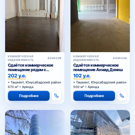
КОММЕРЧЕСКАЯ
КОММЕРЧЕСКАЯ
#000309
#000308
НЕДВИЖИМОСТЬ
НЕДВИЖИМОСТЬ
Сдаётся коммерческое
Сдаётся коммерческое
помещение рядом с
помещение Ахмад Дониш
Алайским
202 у.е.
102 у.е.
Ташкент, Юнусабадский район
Ташкент, Юнусабадский район
670 м² • Аренда
500 м² • Аренда
Подробнее
Подробнее