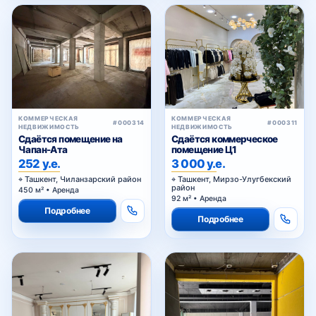
КОММЕРЧЕСКАЯ
КОММЕРЧЕСКАЯ
#000314
#000311
НЕДВИЖИМОСТЬ
НЕДВИЖИМОСТЬ
Сдаётся помещение на
Сдаётся коммерческое
Чапан-Ата
помещение Ц1
252 у.е.
3 000 у.е.
Ташкент, Чиланзарский район
Ташкент, Мирзо-Улугбекский
район
450 м² • Аренда
92 м² • Аренда
Подробнее
Подробнее