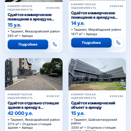
КОММЕРЧЕСКАЯ
КОММЕРЧЕСКАЯ
#000368
#000369
НЕДВИЖИМОСТЬ
НЕДВИЖИМОСТЬ
Сдаётся коммерческое
Сдаётся коммерческое
помещение в аренду на
помещение в аренду на
Куйлюке
14 у.е.
Шота Руставели
15 у.е.
Ташкент, Мирабадский район
Ташкент, Яккасарайский район
1677 м² • Аренда
585 м² • Аренда
Подробнее
Подробнее
КОММЕРЧЕСКАЯ
КОММЕРЧЕСКАЯ
#000367
#000366
НЕДВИЖИМОСТЬ
НЕДВИЖИМОСТЬ
Сдаётся отдельно стоящее
Сдаётся коммерческий
здание в аренду в
объект в аренду
Яккасарайском районе
42 000 у.е.
15 у.е.
Ташкент, Яккасарайский район
Ташкент, Шайхантахурский
район
2173 м² • Отдельно стоящие
здания • Аренда
3200 м² • Отдельно стоящие