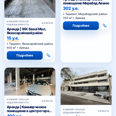
помещение Мирабад Авеню
302 у.е.
Ташкент, Мирабадский район
350 м² • Аренда
КОММЕРЧЕСКАЯ
#000219
НЕДВИЖИМОСТЬ
Подробнее
Аренда | ЖК Seoul Mun,
Яккасарайский район
15 у.е.
Ташкент, Яккасарайский район
600 м² • Аренда
Подробнее
КОММЕРЧЕСКАЯ
#000213
НЕДВИЖИМОСТЬ
Аренда | Коммерческое
КОММЕРЧЕСКАЯ
помещение в центре города
#000212
НЕДВИЖИМОСТЬ
в ЖК Sapphire