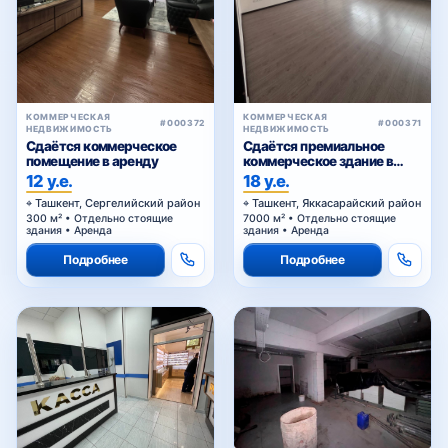
КОММЕРЧЕСКАЯ
КОММЕРЧЕСКАЯ
#000372
#000371
НЕДВИЖИМОСТЬ
НЕДВИЖИМОСТЬ
Сдаётся коммерческое
Сдаётся премиальное
помещение в аренду
коммерческое здание в
аренду
12 у.е.
18 у.е.
Ташкент, Сергелийский район
Ташкент, Яккасарайский район
300 м² • Отдельно стоящие
7000 м² • Отдельно стоящие
здания • Аренда
здания • Аренда
Подробнее
Подробнее