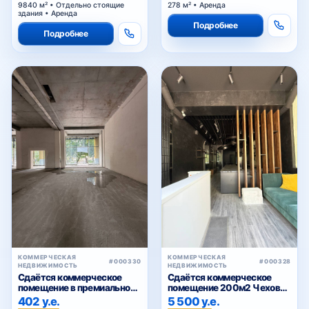
9840 м² • Отдельно стоящие
278 м² • Аренда
здания • Аренда
Подробнее
Подробнее
КОММЕРЧЕСКАЯ
КОММЕРЧЕСКАЯ
#000330
#000328
НЕДВИЖИМОСТЬ
НЕДВИЖИМОСТЬ
Сдаётся коммерческое
Сдаётся коммерческое
помещение в премиальном
помещение 200м2 Чехова,
жилом комплексе
Тараса Шевченко
402 у.е.
5 500 у.е.