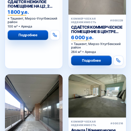
СДАЁТСЯ НЕЖИЛОЕ
ПОМЕЩЕНИЕ НА Ц2, 2
ЛИНИЯ ВДОЛЬ ДОРОГИ
1 800 у.е.
Ташкент, Мирзо-Улугбекский
КОММЕРЧЕСКАЯ
#000229
район
НЕДВИЖИМОСТЬ
100 м² • Аренда
СДАЁТСЯ КОММЕРЧЕСКОЕ
ПОМЕЩЕНИЕ В ЦЕНТРЕ
Подробнее
ГОРОДА НА ПЕРВОЙ
6 000 у.е.
ЛИНИИ
Ташкент, Мирзо-Улугбекский
район
264 м² • Аренда
Подробнее
КОММЕРЧЕСКАЯ
#000216
НЕДВИЖИМОСТЬ
Аренда | Коммерческое