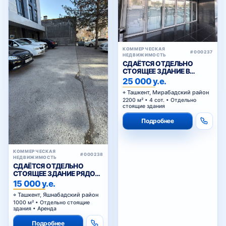
КОММЕРЧЕСКАЯ
#000237
НЕДВИЖИМОСТЬ
СДАЁТСЯ ОТДЕЛЬНО
СТОЯЩЕЕ ЗДАНИЕ В
АРЕНДУ В МИРАБАДСКОМ
25 000 у.е.
РАЙОНЕ
Ташкент, Мирабадский район
2200 м² • 4 сот. • Отдельно
стоящие здания
Подробнее
КОММЕРЧЕСКАЯ
#000238
НЕДВИЖИМОСТЬ
СДАЁТСЯ ОТДЕЛЬНО
СТОЯЩЕЕ ЗДАНИЕ РЯДОМ
С ЖИГУЛИ БАР
15 000 у.е.
Ташкент, Яшнабадский район
1000 м² • Отдельно стоящие
здания • Аренда
Подробнее