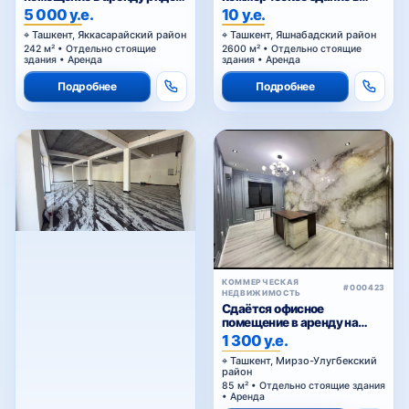
Голубые купола
аренду
5 000 у.е.
10 у.е.
Ташкент, Яккасарайский район
Ташкент, Яшнабадский район
242 м² • Отдельно стоящие
2600 м² • Отдельно стоящие
здания • Аренда
здания • Аренда
Подробнее
Подробнее
КОММЕРЧЕСКАЯ
#000423
НЕДВИЖИМОСТЬ
Сдаётся офисное
помещение в аренду на
Паркенском
1 300 у.е.
Ташкент, Мирзо-Улугбекский
район
85 м² • Отдельно стоящие здания
• Аренда