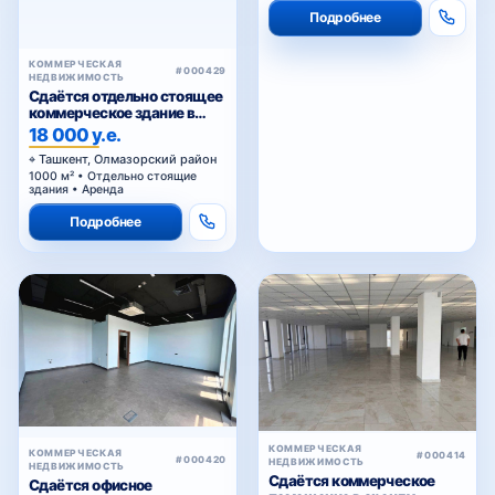
Подробнее
КОММЕРЧЕСКАЯ
#000429
НЕДВИЖИМОСТЬ
Сдаётся отдельно стоящее
коммерческое здание в
аренду
18 000 у.е.
Ташкент, Олмазорский район
1000 м² • Отдельно стоящие
здания • Аренда
Подробнее
КОММЕРЧЕСКАЯ
КОММЕРЧЕСКАЯ
#000414
#000420
НЕДВИЖИМОСТЬ
НЕДВИЖИМОСТЬ
Сдаётся коммерческое
Сдаётся офисное