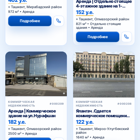
402 у.е.
Аренда | Отдельно стоящее
4-этажное здание на 1-
Ташкент, Мирабадский район
линии Нурафшан
152 у.е.
972 м² • Аренда
Ташкент, Олмазорский район
Подробнее
821 м² • Отдельно стоящие
здания • Аренда
Подробнее
КОММЕРЧЕСКАЯ
КОММЕРЧЕСКАЯ
#000209
#000208
НЕДВИЖИМОСТЬ
НЕДВИЖИМОСТЬ
Аренда | Коммерческое
Ялангач .Сдается
здание на ул. Нурафшан
коммерческое помещение
на долгий срок
182 у.е.
122 у.е.
Ташкент, Олмазорский район
Ташкент, Мирзо-Улугбекский
район
2500 м² • Аренда
1640 м² • Аренда