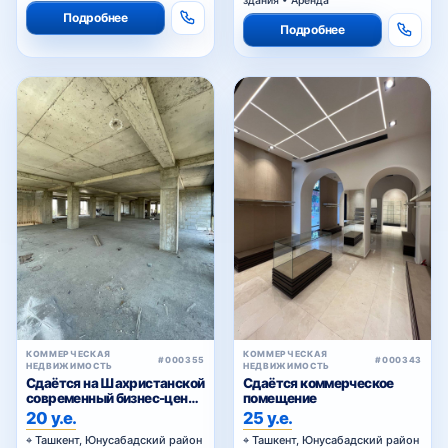
здания • Аренда
Подробнее
Подробнее
КОММЕРЧЕСКАЯ
КОММЕРЧЕСКАЯ
#000355
#000343
НЕДВИЖИМОСТЬ
НЕДВИЖИМОСТЬ
Сдаётся на Шахристанской
Сдаётся коммерческое
современный бизнес-центр
помещение
в аренду
20 у.е.
25 у.е.
Ташкент, Юнусабадский район
Ташкент, Юнусабадский район