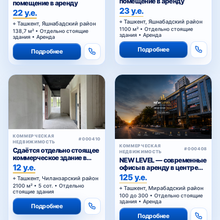
помещение в аренду
помещение в аренду
23 у.е.
22 у.е.
Ташкент, Яшнабадский район
Ташкент, Яшнабадский район
1100 м² • Отдельно стоящие
138,7 м² • Отдельно стоящие
здания • Аренда
здания • Аренда
Подробнее
Подробнее
КОММЕРЧЕСКАЯ
#000410
НЕДВИЖИМОСТЬ
КОММЕРЧЕСКАЯ
Сдаётся отдельно стоящее
#000408
НЕДВИЖИМОСТЬ
коммерческое здание в
NEW LEVEL — современные
аренду
12 у.е.
офисы в аренду в центре
Ташкента от 25 уе за м²
125 у.е.
Ташкент, Чиланзарский район
2100 м² • 5 сот. • Отдельно
Ташкент, Мирабадский район
стоящие здания
100 до 300 • Отдельно стоящие
здания • Аренда
Подробнее
Подробнее