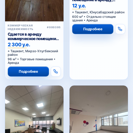
Сагбан
12 у.е.
Ташкент, Юнусабадский район
600 м² • Отдельно стоящие
здания • Аренда
КОММЕРЧЕСКАЯ
#000395
Подробнее
НЕДВИЖИМОСТЬ
Сдается в аренду
коммерческое помещение
Ц1.
2 300 у.е.
Ташкент, Мирзо-Улугбекский
район
96 м² • Торговые помещения •
Аренда
Подробнее