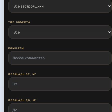
Бадамзар
ТИП ОБЪЕКТА
Бодомзор
КОМНАТЫ
Бодомзор йули
ПЛОЩАДЬ ОТ, М²
Богишамол
Гулшан
ПЛОЩАДЬ ДО, М²