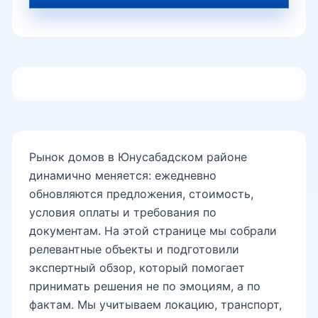
Юнусабад-5
Юнусабад-6
Рынок домов в Юнусабадском районе
Юнусабад-7
динамично меняется: ежедневно
обновляются предложения, стоимость,
условия оплаты и требования по
Юнусабад-8
документам. На этой странице мы собрали
релевантные объекты и подготовили
экспертный обзор, который помогает
Юнусабад-9
принимать решения не по эмоциям, а по
фактам. Мы учитываем локацию, транспорт,