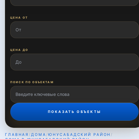
Зиёлилар
ЦЕНА ОТ
Кашгар
ЦЕНА ДО
Киёта
Киёт
ПОИСК ПО ОБЪЕКТАМ
Кулолкургон
ПОКАЗАТЬ ОБЪЕКТЫ
Матонат
ГЛАВНАЯ
/
ДОМА
/
ЮНУСАБАДСКИЙ РАЙОН
/