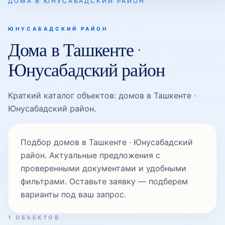
ДОМА В ЮНУСАБАДСКИЙ РАЙОН
Минор
ЮНУСАБАДСКИЙ РАЙОН
Дома в Ташкенте ·
Юнусабадский район
Осиё
Краткий каталог объектов: домов в Ташкенте ·
Туркистон
Юнусабадский район.
Подбор домов в Ташкенте · Юнусабадский
Универсам
район. Актуальные предложения с
проверенными документами и удобными
фильтрами. Оставьте заявку — подберем
Уста Ширин
варианты под ваш запрос.
1 ОБЪЕКТОВ
Халкобод