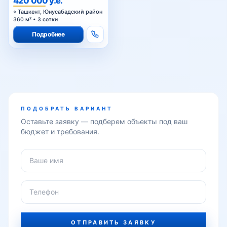
420 000 у.е.
м² с качественным
Ташкент, Юнусабадский район
ремонтом
Шахристанская
360 м² • 3 сотки
Подробнее
Юнусабад
Юнусабад-1
ПОДОБРАТЬ ВАРИАНТ
Оставьте заявку — подберем объекты под ваш
бюджет и требования.
Юнусабад-2
Юнусабад-3
Юнусабад-4
ОТПРАВИТЬ ЗАЯВКУ