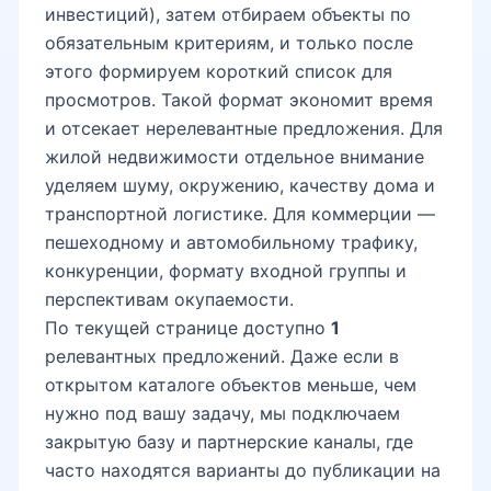
инвестиций), затем отбираем объекты по
Ботанический сад
обязательным критериям, и только после
этого формируем короткий список для
просмотров. Такой формат экономит время
Mega Planet
и отсекает нерелевантные предложения. Для
жилой недвижимости отдельное внимание
уделяем шуму, окружению, качеству дома и
Универсам Юнусабад
транспортной логистике. Для коммерции —
пешеходному и автомобильному трафику,
конкуренции, формату входной группы и
Юнусабад-19
перспективам окупаемости.
По текущей странице доступно
1
релевантных предложений. Даже если в
открытом каталоге объектов меньше, чем
Минор мечеть
нужно под вашу задачу, мы подключаем
закрытую базу и партнерские каналы, где
часто находятся варианты до публикации на
Ташкентленд