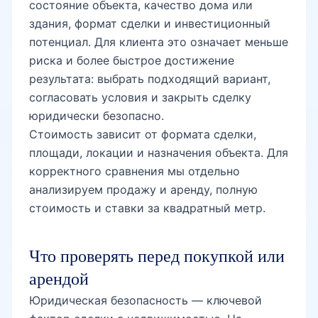
состояние объекта, качество дома или
Юнусабад-10
здания, формат сделки и инвестиционный
потенциал. Для клиента это означает меньше
риска и более быстрое достижение
Юнусабад-11
результата: выбрать подходящий вариант,
согласовать условия и закрыть сделку
юридически безопасно.
Юнусабад-12
Стоимость зависит от формата сделки,
площади, локации и назначения объекта. Для
корректного сравнения мы отдельно
Юнусабад-13
анализируем продажу и аренду, полную
стоимость и ставки за квадратный метр.
Юнусабад-14
Что проверять перед покупкой или
арендой
Юнусабад-15
Юридическая безопасность — ключевой