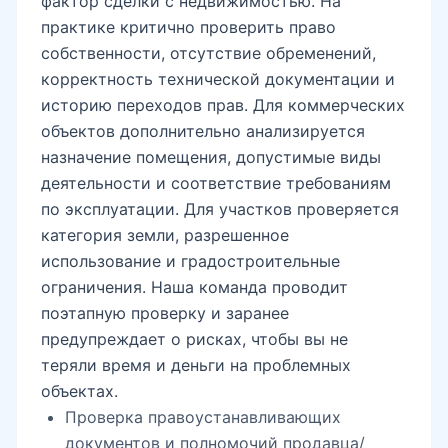
фактор сделки с недвижимостью. На
практике критично проверить право
Юнусабад-16
собственности, отсутствие обременений,
корректность технической документации и
историю переходов прав. Для коммерческих
Юнуса Раджаби
объектов дополнительно анализируется
назначение помещения, допустимые виды
деятельности и соответствие требованиям
Янги Юнусобод
по эксплуатации. Для участков проверяется
категория земли, разрешенное
использование и градостроительные
ограничения. Наша команда проводит
Юнусабадский базар
поэтапную проверку и заранее
предупреждает о рисках, чтобы вы не
теряли время и деньги на проблемных
метро Минор
объектах.
Проверка правоустанавливающих
документов и полномочий продавца/
метро Бодомзор