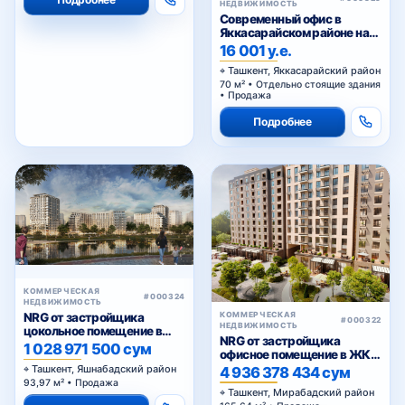
НЕДВИЖИМОСТЬ
Современный офис в
Яккасарайском районе на
первой линии
16 001 у.е.
Ташкент, Яккасарайский район
70 м² • Отдельно стоящие здания
• Продажа
Подробнее
КОММЕРЧЕСКАЯ
#000324
НЕДВИЖИМОСТЬ
КОММЕРЧЕСКАЯ
NRG от застройщика
#000322
НЕДВИЖИМОСТЬ
цокольное помещение в
NRG от застройщика
ЖК «NRG Yangi Baxt »
1 028 971 500 сум
офисное помещение в ЖК
«NRG Meros Business»
Ташкент, Яшнабадский район
4 936 378 434 сум
93,97 м² • Продажа
Ташкент, Мирабадский район
165,64 м² • Продажа