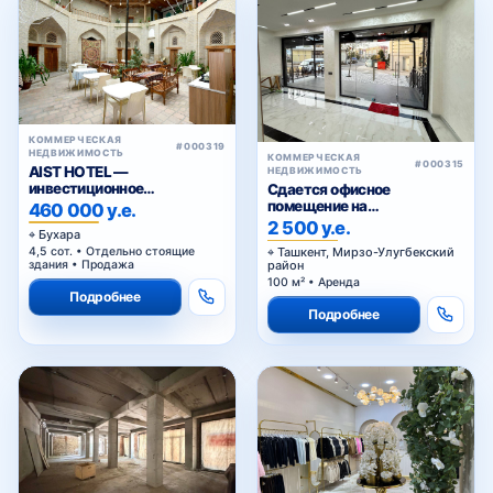
КОММЕРЧЕСКАЯ
#000319
НЕДВИЖИМОСТЬ
КОММЕРЧЕСКАЯ
#000315
AIST HOTEL —
НЕДВИЖИМОСТЬ
инвестиционное
Сдается офисное
предложение в
помещение на
460 000 у.е.
историческом центре
Циолковском
2 500 у.е.
Бухара
Бухары
4,5 сот. • Отдельно стоящие
Ташкент, Мирзо-Улугбекский
здания • Продажа
район
100 м² • Аренда
Подробнее
Подробнее