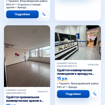
Ташкент, Юнусабадский район
600 м² • Отдельно стоящие
здания • Аренда
Подробнее
КОММЕРЧЕСКАЯ
#000369
НЕДВИЖИМОСТЬ
Сдаётся коммерческое
помещение в аренду на
Шота Руставели
15 у.е.
Ташкент, Яккасарайский район
585 м² • Аренда
КОММЕРЧЕСКАЯ
#000371
НЕДВИЖИМОСТЬ
Подробнее
Сдаётся премиальное
коммерческое здание в
аренду
18 у.е.