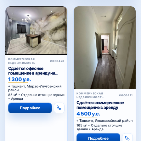
КОММЕРЧЕСКАЯ
#000423
НЕДВИЖИМОСТЬ
Сдаётся офисное
помещение в аренду на
Паркенском
1 300 у.е.
Ташкент, Мирзо-Улугбекский
район
КОММЕРЧЕСКАЯ
85 м² • Отдельно стоящие здания
#000421
НЕДВИЖИМОСТЬ
• Аренда
Сдаётся коммерческое
помещение в аренду
Подробнее
4 500 у.е.
Ташкент, Яккасарайский район
165 м² • Отдельно стоящие
здания • Аренда
Подробнее