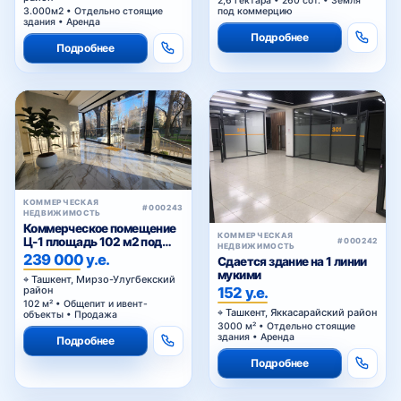
3.000м2 • Отдельно стоящие
под коммерцию
здания • Аренда
Подробнее
Подробнее
КОММЕРЧЕСКАЯ
#000243
НЕДВИЖИМОСТЬ
Коммерческое помещение
КОММЕРЧЕСКАЯ
Ц-1 площадь 102 м2 под
#000242
НЕДВИЖИМОСТЬ
любой вид коммерции 1
239 000 у.е.
Сдается здание на 1 линии
этаж
мукими
Ташкент, Мирзо-Улугбекский
152 у.е.
район
102 м² • Общепит и ивент-
Ташкент, Яккасарайский район
объекты • Продажа
3000 м² • Отдельно стоящие
здания • Аренда
Подробнее
Подробнее