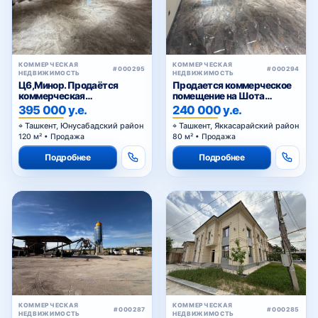
КОММЕРЧЕСКАЯ
КОММЕРЧЕСКАЯ
#000295
#000294
НЕДВИЖИМОСТЬ
НЕДВИЖИМОСТЬ
Ц6,Минор. Продаётся
Продается коммерческое
коммерческая
помещение на Шота
недвижимость
Руставели
395 000 у.е.
240 000 у.е.
Ташкент, Юнусабадский район
Ташкент, Яккасарайский район
120 м² • Продажа
80 м² • Продажа
Подробнее
Подробнее
КОММЕРЧЕСКАЯ
КОММЕРЧЕСКАЯ
#000287
#000285
НЕДВИЖИМОСТЬ
НЕДВИЖИМОСТЬ