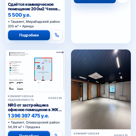
Сдаётся коммерческое
помещение 200м2 Чехова,
Тараса Шевченко
5 500 у.е.
Ташкент, Мирабадский район
200 м² • Аренда
Подробнее
КОММЕРЧЕСКАЯ
#000326
НЕДВИЖИМОСТЬ
NRG от застройщика
офисное помещение в ЖК
«NRG Jomiy»
1 396 397 475 у.е.
Ташкент, Олмазорский район
56,99 м² • Продажа
КОММЕРЧЕСКАЯ
Подробнее
#000325