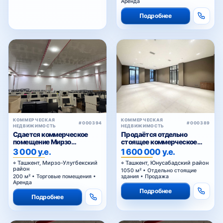
Аренда
Подробнее
КОММЕРЧЕСКАЯ
КОММЕРЧЕСКАЯ
#000389
#000394
НЕДВИЖИМОСТЬ
НЕДВИЖИМОСТЬ
Продаётся отдельно
Сдается коммерческое
стоящее коммерческое
помещение Мирзо
здание
Улугбекский район.
1 600 000 у.е.
3 000 у.е.
Ташкент, Юнусабадский район
Ташкент, Мирзо-Улугбекский
район
1050 м² • Отдельно стоящие
здания • Продажа
200 м² • Торговые помещения •
Аренда
Подробнее
Подробнее