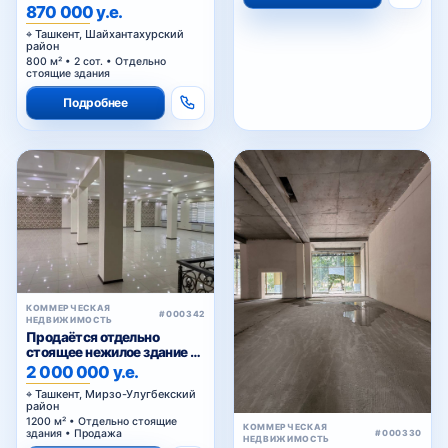
870 000 у.е.
Ташкент, Шайхантахурский
район
800 м² • 2 сот. • Отдельно
стоящие здания
Подробнее
КОММЕРЧЕСКАЯ
#000342
НЕДВИЖИМОСТЬ
Продаётся отдельно
стоящее нежилое здание на
Паркенском
2 000 000 у.е.
Ташкент, Мирзо-Улугбекский
район
1200 м² • Отдельно стоящие
КОММЕРЧЕСКАЯ
здания • Продажа
#000330
НЕДВИЖИМОСТЬ