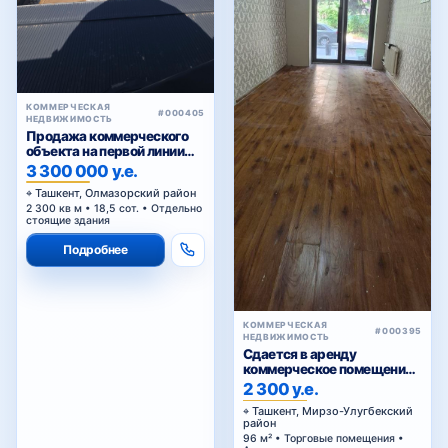
КОММЕРЧЕСКАЯ
#000405
НЕДВИЖИМОСТЬ
Продажа коммерческого
объекта на первой линии
Кольцевой дороги в
3 300 000 у.е.
Ташкенте
Ташкент, Олмазорский район
2 300 кв м • 18,5 сот. • Отдельно
стоящие здания
Подробнее
КОММЕРЧЕСКАЯ
#000395
НЕДВИЖИМОСТЬ
Сдается в аренду
коммерческое помещение
Ц1.
2 300 у.е.
Ташкент, Мирзо-Улугбекский
район
96 м² • Торговые помещения •