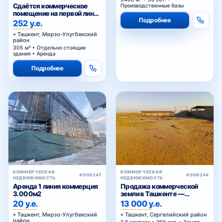
Бектемирском районе
Сдаётся коммерческое
Производственные базы
Ташкента
помещение на первой линии
Подробнее
Сайрам
252 у.е.
Ташкент, Мирзо-Улугбекский
район
305 м² • Отдельно стоящие
здания • Аренда
Подробнее
КОММЕРЧЕСКАЯ
КОММЕРЧЕСКАЯ
#000247
#000244
НЕДВИЖИМОСТЬ
НЕДВИЖИМОСТЬ
Аренда 1 линия коммерция
Продажа коммерческой
3.000м2
земли в Ташкенте —
участок промышленного
20 у.е.
13 000 у.е.
назначения 2,6 га в Янги-
Ташкент, Мирзо-Улугбекский
Ташкент, Сергелийский район
Хаётском районе
район
2,6 гектара • 260 сот. • Земля