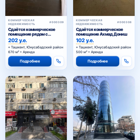
КОММЕРЧЕСКАЯ
КОММЕРЧЕСКАЯ
#000309
#000308
НЕДВИЖИМОСТЬ
НЕДВИЖИМОСТЬ
Сдаётся коммерческое
Сдаётся коммерческое
помещение рядом с
помещение Ахмад Дониш
Алайским
202 у.е.
102 у.е.
Ташкент, Юнусабадский район
Ташкент, Юнусабадский район
670 м² • Аренда
500 м² • Аренда
Подробнее
Подробнее