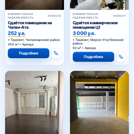
КОММЕРЧЕСКАЯ
КОММЕРЧЕСКАЯ
#000314
#000311
НЕДВИЖИМОСТЬ
НЕДВИЖИМОСТЬ
Сдаётся помещение на
Сдаётся коммерческое
Чапан-Ата
помещение Ц1
252 у.е.
3 000 у.е.
Ташкент, Чиланзарский район
Ташкент, Мирзо-Улугбекский
район
450 м² • Аренда
92 м² • Аренда
Подробнее
Подробнее