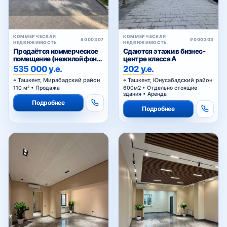
КОММЕРЧЕСКАЯ
КОММЕРЧЕСКАЯ
#000307
#000303
НЕДВИЖИМОСТЬ
НЕДВИЖИМОСТЬ
Продаётся коммерческое
Сдаются этажи в бизнес-
помещение (нежилой фонд)
центре класса A
Чехова
535 000 у.е.
202 у.е.
Ташкент, Мирабадский район
Ташкент, Юнусабадский район
110 м² • Продажа
600м2 • Отдельно стоящие
здания • Аренда
Подробнее
Подробнее