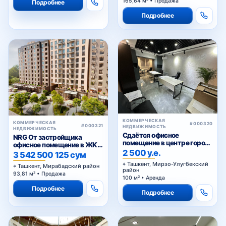
Подробнее
Подробнее
КОММЕРЧЕСКАЯ
КОММЕРЧЕСКАЯ
#000320
#000321
НЕДВИЖИМОСТЬ
НЕДВИЖИМОСТЬ
Сдаётся офисное
NRG От застройщика
помещение в центре города
офисное помещение в ЖК
— Ц-1
2 500 у.е.
«NRG Meros Comfort»
3 542 500 125 сум
Ташкент, Мирзо-Улугбекский
Ташкент, Мирабадский район
район
93,81 м² • Продажа
100 м² • Аренда
Подробнее
Подробнее