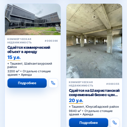
КОММЕРЧЕСКАЯ
#000366
НЕДВИЖИМОСТЬ
Сдаётся коммерческий
объект в аренду
15 у.е.
Ташкент, Шайхантахурский
район
3200 м² • Отдельно стоящие
здания • Аренда
КОММЕРЧЕСКАЯ
Подробнее
#000355
НЕДВИЖИМОСТЬ
Сдаётся на Шахристанской
современный бизнес-центр
в аренду
20 у.е.
Ташкент, Юнусабадский район
9840 м² • Отдельно стоящие
здания • Аренда
Подробнее