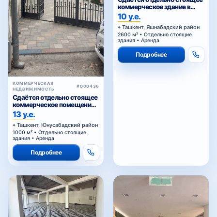
коммерческое здание в
аренду
10 у.е.
Ташкент, Яшнабадский район
2600 м² • Отдельно стоящие
здания • Аренда
Подробнее
КОММЕРЧЕСКАЯ
#000436
НЕДВИЖИМОСТЬ
Сдаётся отдельно стоящее
коммерческое помещение
в аренду
13 у.е.
Ташкент, Юнусабадский район
1000 м² • Отдельно стоящие
здания • Аренда
Подробнее