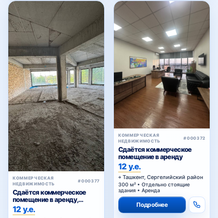
КОММЕРЧЕСКАЯ
#000372
НЕДВИЖИМОСТЬ
Сдаётся коммерческое
помещение в аренду
12 у.е.
Ташкент, Сергелийский район
КОММЕРЧЕСКАЯ
#000377
НЕДВИЖИМОСТЬ
300 м² • Отдельно стоящие
здания • Аренда
Сдаётся коммерческое
помещение в аренду,
Подробнее
Сагбан
12 у.е.