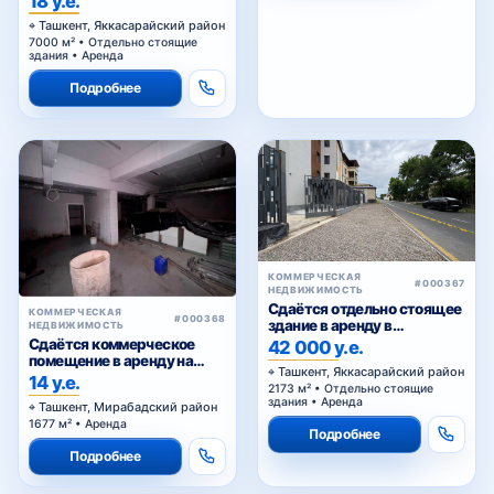
Ташкент, Яккасарайский район
7000 м² • Отдельно стоящие
здания • Аренда
Подробнее
КОММЕРЧЕСКАЯ
#000367
НЕДВИЖИМОСТЬ
Сдаётся отдельно стоящее
КОММЕРЧЕСКАЯ
#000368
здание в аренду в
НЕДВИЖИМОСТЬ
Яккасарайском районе
Сдаётся коммерческое
42 000 у.е.
помещение в аренду на
Ташкент, Яккасарайский район
Куйлюке
14 у.е.
2173 м² • Отдельно стоящие
здания • Аренда
Ташкент, Мирабадский район
1677 м² • Аренда
Подробнее
Подробнее