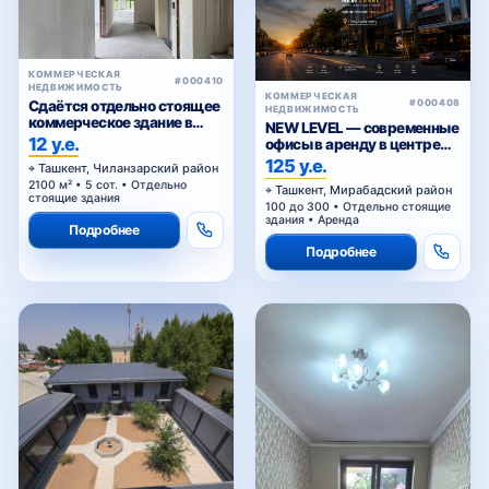
КОММЕРЧЕСКАЯ
#000410
НЕДВИЖИМОСТЬ
КОММЕРЧЕСКАЯ
Сдаётся отдельно стоящее
#000408
НЕДВИЖИМОСТЬ
коммерческое здание в
NEW LEVEL — современные
аренду
12 у.е.
офисы в аренду в центре
Ташкента от 25 уе за м²
125 у.е.
Ташкент, Чиланзарский район
2100 м² • 5 сот. • Отдельно
Ташкент, Мирабадский район
стоящие здания
100 до 300 • Отдельно стоящие
здания • Аренда
Подробнее
Подробнее