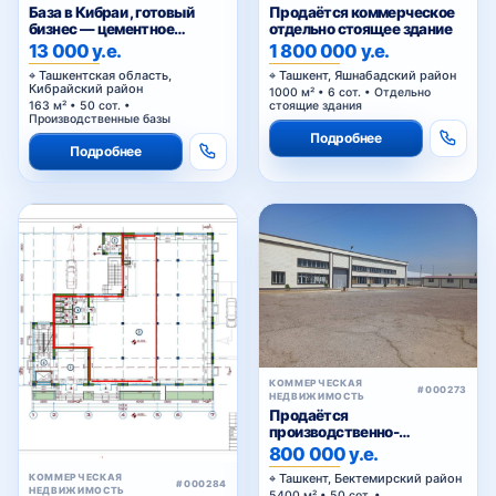
База в Кибраи , готовый
Продаётся коммерческое
бизнес — цементное
отдельно стоящее здание
производство
13 000 у.е.
1 800 000 у.е.
Ташкентская область,
Ташкент, Яшнабадский район
Кибрайский район
1000 м² • 6 сот. • Отдельно
163 м² • 50 сот. •
стоящие здания
Производственные базы
Подробнее
Подробнее
КОММЕРЧЕСКАЯ
#000273
НЕДВИЖИМОСТЬ
Продаётся
производственно-
складская база с
800 000 у.е.
приватизированным
Ташкент, Бектемирский район
КОММЕРЧЕСКАЯ
земельным участком в
#000284
НЕДВИЖИМОСТЬ
5400 м² • 50 сот. •