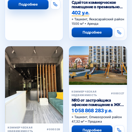
Сдаётся коммерческое
Подробнее
помещение в премиальном
жилом комплексе
402 у.е.
Ташкент, Яккасарайский район
1500 м² • Аренда
Подробнее
КОММЕРЧЕСКАЯ
#000327
НЕДВИЖИМОСТЬ
NRG от застройщика
офисное помещение в ЖК
«NRG Jomiy»
1 058 868 283 у.е.
Ташкент, Олмазорский район
47,32 м² • Продажа
КОММЕРЧЕСКАЯ
Подробнее
#000328
НЕДВИЖИМОСТЬ