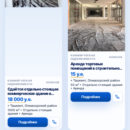
КОММЕРЧЕСКАЯ
#000424
НЕДВИЖИМОСТЬ
Аренда торговых
помещений в строительном
торговом центре у Жомий
15 у.е.
базара в Ташкенте
Ташкент, Олмазорский район
КОММЕРЧЕСКАЯ
#000429
НЕДВИЖИМОСТЬ
50 м² • Отдельно стоящие здания
• Аренда
Сдаётся отдельно стоящее
коммерческое здание в
Подробнее
аренду
18 000 у.е.
Ташкент, Олмазорский район
1000 м² • Отдельно стоящие
здания • Аренда
Подробнее