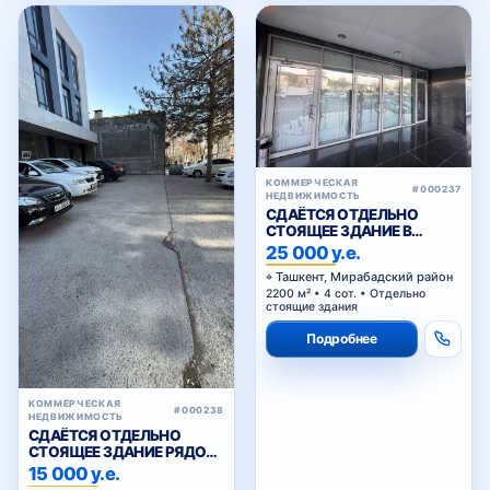
КОММЕРЧЕСКАЯ
#000237
НЕДВИЖИМОСТЬ
СДАЁТСЯ ОТДЕЛЬНО
СТОЯЩЕЕ ЗДАНИЕ В
АРЕНДУ В МИРАБАДСКОМ
25 000 у.е.
РАЙОНЕ
Ташкент, Мирабадский район
2200 м² • 4 сот. • Отдельно
стоящие здания
Подробнее
КОММЕРЧЕСКАЯ
#000238
НЕДВИЖИМОСТЬ
СДАЁТСЯ ОТДЕЛЬНО
СТОЯЩЕЕ ЗДАНИЕ РЯДОМ
С ЖИГУЛИ БАР
15 000 у.е.