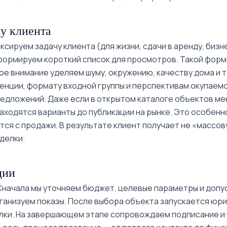
Туркестанский
дворец рядом
у клиента
сируем задачу клиента (для жизни, сдачи в аренду, бизн
Садык Азимов
 формируем короткий список для просмотров. Такой фор
улица Чехова
е внимание уделяем шуму, окружению, качеству дома и 
рядом
енции, формату входной группы и перспективам окупаемо
едложений. Даже если в открытом каталоге объектов мен
находятся варианты до публикации на рынке. Это особен
ся с продажи. В результате клиент получает не «массов
делки.
ции
 Сначала мы уточняем бюджет, целевые параметры и допу
ганизуем показы. После выбора объекта запускается юр
лки. На завершающем этапе сопровождаем подписание и