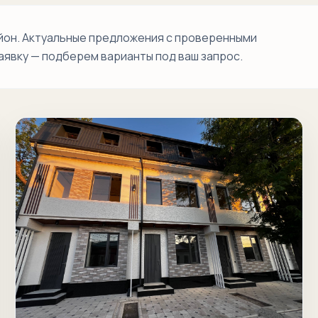
Кичик Мирабад
Куйлюкское
айон. Актуальные предложения с проверенными
шоссе
аявку — подберем варианты под ваш запрос.
Мирабад
Мирабадская
Мироншох
Нукус
Нукусская
Ойбек
Паркентская
Сайхун