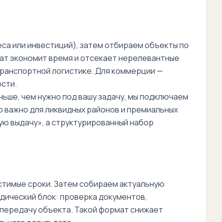
еса или инвестиций), затем отбираем объекты по
мат экономит время и отсекает нерелевантные
транспортной логистике. Для коммерции —
сти.
ьше, чем нужно под вашу задачу, мы подключаем
но важно для ликвидных районов и премиальных
ую выдачу», а структурированный набор
стимые сроки. Затем собираем актуальную
идический блок: проверка документов,
 передачу объекта. Такой формат снижает