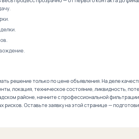
 весь процесс прозрачно — от первого контакта до фина
ачу.
рки.
делки.
ов.
овождение.
ать решение только по цене объявления. На деле качест
ы, локация, техническое состояние, ликвидность, потен
бадском районе, начните с профессиональной фильтрации
ых рисков. Оставьте заявку на этой странице — подгото