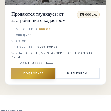
Саракуль
Продаются таунхаусы от
139 000 у.е.
Северный
застройщика с кадастром
вокзал
НОМЕР ОБЪЕКТА:
000312
Таллимаржон
ПЛОЩАДЬ:
135
УЧАСТОК:
—
Тараккиёт
ТИП ОБЪЕКТА:
НОВОСТРОЙКА
УЛИЦА:
ТАШКЕНТ, МИРАБАДСКИЙ РАЙОН · ФАРГОНА
Тараса
ЙУЛИ
Шевченко
ТЕЛЕФОН:
+998333191333
Туркистон
ПОДРОБНЕЕ
В TELEGRAM
Фаргона йули
Фидокор
Фуркат
и требования.