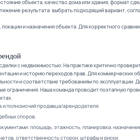
остояние объекта, качество дома или здания, формат сде
тижение результата: выбрать подходящий вариант, согл
метро
Космонавтлар
 локации и назначения объекта. Для корректного сравне
улица Нукус
Афросиаб
рендой
Мирабад
Авеню
делки с недвижимостью. На практике критично проверит
ентации и историю переходов прав. Для коммерческих о
Westminster
ьности и соответствие требованиям по эксплуатации. Дл
е ограничения. Наша команда проводит поэтапную прове
Гранд Мир
ктах.
ЦУМ рядом
 и полномочий продавца/арендодателя.
дебных споров.
Сквер Амира
Темура рядом
кументами: площадь, этажность, планировка, назначени
Глинка
четов, ответственность сторон, штрафы и риски.