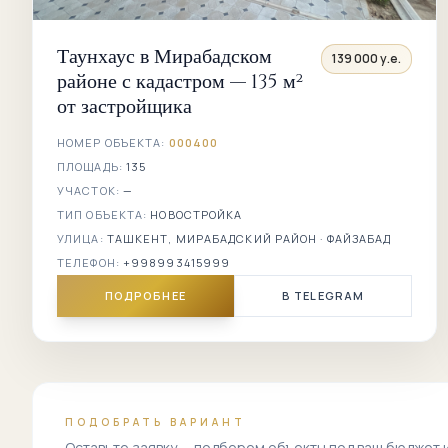
Таунхаус в Мирабадском
139 000 у.е.
районе с кадастром — 135 м²
от застройщика
НОМЕР ОБЪЕКТА:
000400
ПЛОЩАДЬ:
135
УЧАСТОК:
—
ТИП ОБЪЕКТА:
НОВОСТРОЙКА
УЛИЦА:
ТАШКЕНТ, МИРАБАДСКИЙ РАЙОН · ФАЙЗАБАД
ТЕЛЕФОН:
+998993415999
ПОДРОБНЕЕ
В TELEGRAM
ПОДОБРАТЬ ВАРИАНТ
Оставьте заявку — подберем объекты под ваш бюджет 