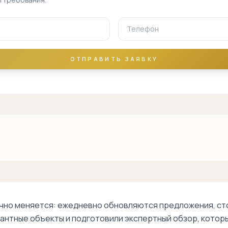
Чехова
Шахрисабз
Эски Сарикул
ОТПРАВИТЬ ЗАЯВКУ
Яккачинор
метро
Ташкент
Госпитальный
рынок
Мирабадский
рынок
метро Ойбек
чно меняется: ежедневно обновляются предложения, сто
метро Минг
антные объекты и подготовили экспертный обзор, которы
Урик