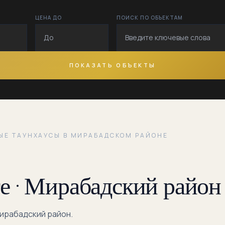
Аэропорт
ЦЕНА ДО
ПОИСК ПО ОБЪЕКТАМ
Бешагач
Большая
Мирабадская
ПОКАЗАТЬ ОБЪЕКТЫ
Бухоро
Госпитальный
Госпиталка
ЫЕ ТАУНХАУСЫ В МИРАБАДСКОМ РАЙОНЕ
Ислама
Каримова
Катта
е · Мирабадский район
Миробод
Кичик Бешагач
Мирабадский район.