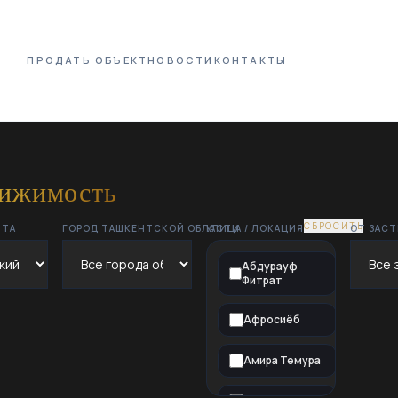
ПРОДАТЬ ОБЪЕКТ
НОВОСТИ
КОНТАКТЫ
вижимость
СБРОСИТЬ
НТА
ГОРОД ТАШКЕНТСКОЙ ОБЛАСТИ
УЛИЦА / ЛОКАЦИЯ
ОТ ЗАС
Абдурауф
Фитрат
Афросиёб
Амира Темура