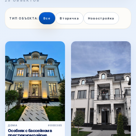
25 ОБЪЕКТОВ
ТИП ОБЪЕКТА:
Все
Вторичка
Новостройка
Мовароуннахр
Мустакиллик
Никитина
Олтинтепа
Паркентская
ДОМА
#000385
Особняк с бассейном в
престижном районе