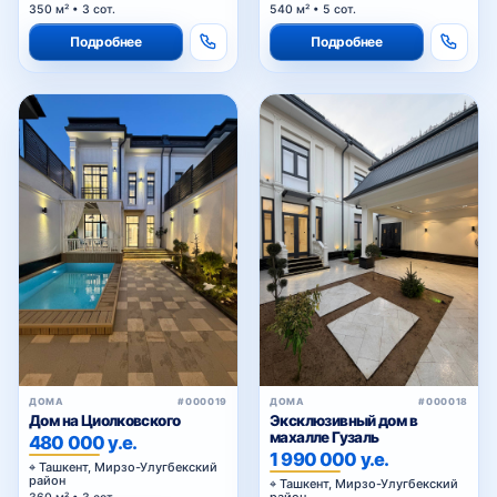
350 м² • 3 сот.
540 м² • 5 сот.
Подробнее
Подробнее
ДОМА
#000019
ДОМА
#000018
Дом на Циолковского
Эксклюзивный дом в
махалле Гузаль
480 000 у.е.
1 990 000 у.е.
Ташкент, Мирзо-Улугбекский
район
Ташкент, Мирзо-Улугбекский
район