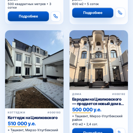
500 квадратных метров • 3
600 м2 • 5 соток
сотки
Подробнее
Подробнее
Академгородок
Буз
Универсам
улица Мухтара Ашрафи
ДОМА
#000192
Евродом на Циолковского
— продается новый дом в
Мирзо-Улугбекском районе
500 000 у.е.
Ташкента
КОТТЕДЖИ
#000193
Ташкент, Мирзо-Улугбекский
Коттедж на Циолковского
Институт связи
район
510 000 у.е.
410 м2 • 2,4 сот.
Ташкент, Мирзо-Улугбекский
Подробнее