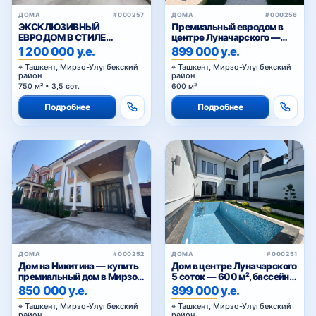
ДОМА
#000257
ДОМА
#000256
ЭКСКЛЮЗИВНЫЙ
Премиальный евродом в
Шахриобод
ЕВРОДОМ В СТИЛЕ
центре Луначарского —
НЕОКЛАССИК
600 м², бассейн, 3 уровня
1 200 000 у.е.
899 000 у.е.
Ташкент, Мирзо-Улугбекский
Ташкент, Мирзо-Улугбекский
район
район
750 м² • 3,5 сот.
600 м²
Шукур Бурханов
Подробнее
Подробнее
Ялангач
метро Буюк Ипак Йули
ДОМА
#000252
ДОМА
#000251
Паркентский рынок
Дом на Никитина — купить
Дом в центре Луначарского
премиальный дом в Мирзо-
5 соток — 600 м², бассейн,
Улугбекском районе
3 уровня
850 000 у.е.
899 000 у.е.
Ташкента
Ташкент, Мирзо-Улугбекский
Ташкент, Мирзо-Улугбекский
Мать и дитя
район
район