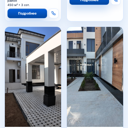
район
450 м² • 3 сот.
INHA
Подробнее
Эко-парк
Боткина
Golden Face
Фуркат