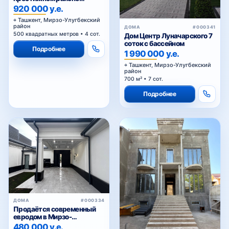
Циолковского — для
920 000 у.е.
комфортной и статусной
Паркентский
Ташкент, Мирзо-Улугбекский
жизни
район
ДОМА
#000341
500 квадратных метров • 4 сот.
Дом Центр Луначарского 7
соток с бассейном
Подробнее
1 990 000 у.е.
Пушкин
Ташкент, Мирзо-Улугбекский
район
700 м² • 7 сот.
Подробнее
Сайрам
Салар
Темура Малика
ДОМА
#000334
Продаётся современный
евродом в Мирзо-
ТТЗ
Улугбекском районе
480 000 у.е.