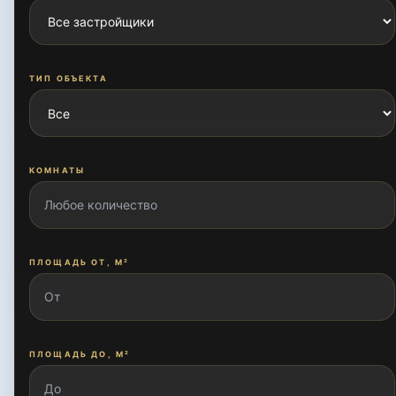
Ахмад Югнакий
ТИП ОБЪЕКТА
Богишамол
КОМНАТЫ
Буюк Ипак Йули
ПЛОЩАДЬ ОТ, М²
Дархан
Дурмон йули
ПЛОЩАДЬ ДО, М²