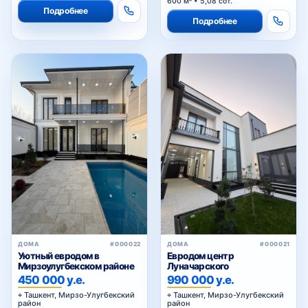
600 м² • 5,08 сот.
Подробнее
Подробнее
ДОМА
#000022
ДОМА
#000021
Уютный евродом в
Евродом центр
Мирзоулугбекском районе
Луначарского
450 000 у.е.
990 000 у.е.
Ташкент, Мирзо-Улугбекский
Ташкент, Мирзо-Улугбекский
район
район