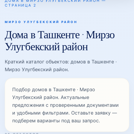
ДОМА В МИРЗО УЛУГБЕКСКИЙ РАЙОН —
СТРАНИЦА 2
Карасу-5
МИРЗО УЛУГБЕКСКИЙ РАЙОН
Дома в Ташкенте · Мирзо
Корасув
Улугбекский район
Краткий каталог объектов: домов в Ташкенте ·
Ломоносова
Мирзо Улугбекский район.
Луначарский
Подбор домов в Ташкенте · Мирзо
Улугбекский район. Актуальные
предложения с проверенными документами
Мирзо Улугбек
и удобными фильтрами. Оставьте заявку —
подберем варианты под ваш запрос.
Мирзо Улугбек проспект