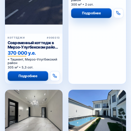
район
Феруза
300 м² • 2 сот.
Подробнее
Хамид Олимжон
КОТТЕДЖИ
#000313
Современный коттедж в
Мирзо-Улугбекском районе,
Хирмонтепа
Алишеробод
370 000 у.е.
Ташкент, Мирзо-Улугбекский
район
305 м² • 5,3 сот.
Ц-1
Подробнее
Ц-2
Циолковского