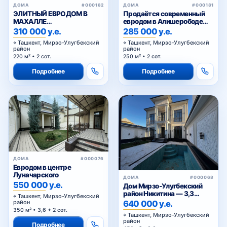
ДОМА
#000182
ДОМА
#000181
ЭЛИТНЫЙ ЕВРОДОМ В
Продаётся современный
МАХАЛЛЕ
евродом в Алишерободе
ЦИОЛКОВСКОГО
Мирзо-Улугбекский район
310 000 у.е.
285 000 у.е.
Ташкент, Мирзо-Улугбекский
Ташкент, Мирзо-Улугбекский
район
район
220 м² • 2 сот.
250 м² • 2 сот.
Подробнее
Подробнее
ДОМА
#000076
Евродом в центре
Луначарского
ДОМА
#000068
550 000 у.е.
Дом Мирзо-Улугбекский
район Никитина — 3,3
Ташкент, Мирзо-Улугбекский
сотки, 2 бассейна
640 000 у.е.
район
350 м² • 3,6 + 2 сот.
Ташкент, Мирзо-Улугбекский
район
Подробнее