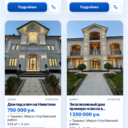
Подробнее
Подробнее
ДОМА
#000024
ДОМА
#000023
Дом под ключ на Никитина
Эксклюзивный дом
премиум-класса в
750 000 у.е.
Мирзоулугбекском районе
1 350 000 у.е.
Ташкент, Мирзо-Улугбекский
район
Ташкент, Мирзо-Улугбекский
район
530 м² • 3 сот.