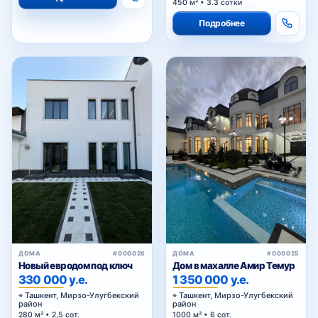
450 м² • 3.3 сотки
Подробнее
ДОМА
#000026
ДОМА
#000025
Новый евродом под ключ
Дом в махалле Амир Темур
330 000 у.е.
1 350 000 у.е.
Ташкент, Мирзо-Улугбекский
Ташкент, Мирзо-Улугбекский
район
район
280 м² • 2,5 сот.
1000 м² • 6 сот.