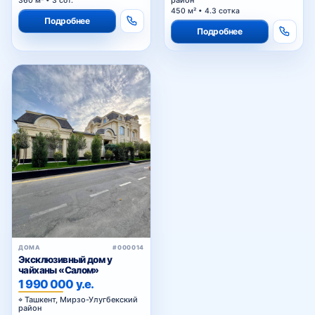
360 м² • 3 сот.
450 м² • 4.3 сотка
Подробнее
Подробнее
ДОМА
#000014
Эксклюзивный дом у
чайханы «Салом»
1 990 000 у.е.
Ташкент, Мирзо-Улугбекский
район