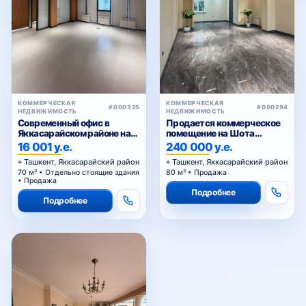
Юнус Раджаби
Яккасарай
КОММЕРЧЕСКАЯ
КОММЕРЧЕСКАЯ
#000325
#000294
НЕДВИЖИМОСТЬ
НЕДВИЖИМОСТЬ
Современный офис в
Продается коммерческое
парк Бабура
Яккасарайском районе на
помещение на Шота
первой линии
Руставели
16 001 у.е.
240 000 у.е.
Ташкент, Яккасарайский район
Ташкент, Яккасарайский район
70 м² • Отдельно стоящие здания
80 м² • Продажа
• Продажа
Аския базар
Подробнее
Подробнее
Южный вокзал
Райгаз