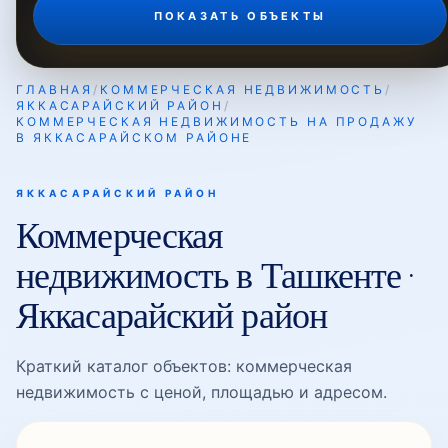
ПОКАЗАТЬ ОБЪЕКТЫ
Малая Мирабадская
ГЛАВНАЯ
/
КОММЕРЧЕСКАЯ НЕДВИЖИМОСТЬ
/
ЯККАСАРАЙСКИЙ РАЙОН
/
КОММЕРЧЕСКАЯ НЕДВИЖИМОСТЬ НА ПРОДАЖУ
Мерос
В ЯККАСАРАЙСКОМ РАЙОНЕ
ЯККАСАРАЙСКИЙ РАЙОН
Мукими
Коммерческая
недвижимость в Ташкенте ·
Ракат
Яккасарайский район
Краткий каталог объектов: коммерческая
Ракатбоши
недвижимость с ценой, площадью и адресом.
Рисовый