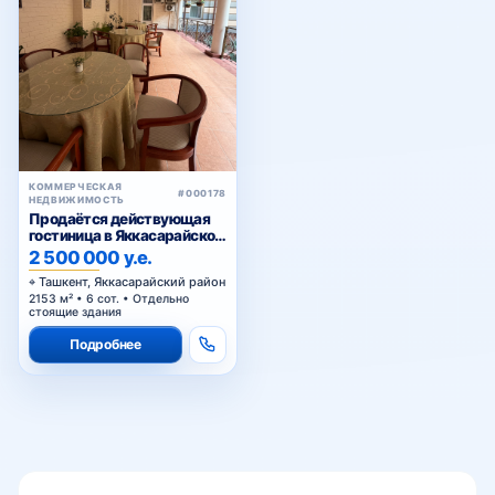
1-я нотариальная контора
Pyramid Towers
КОММЕРЧЕСКАЯ
#000178
НЕДВИЖИМОСТЬ
Продаётся действующая
гостиница в Яккасарайском
Babur Elite
районе
2 500 000 у.е.
Ташкент, Яккасарайский район
2153 м² • 6 сот. • Отдельно
стоящие здания
Akay City
Подробнее
Grand Mir рядом