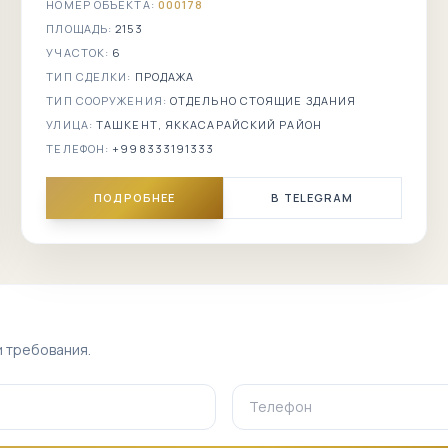
НОМЕР ОБЪЕКТА:
000178
ПЛОЩАДЬ:
2153
1-я
нотариальная
УЧАСТОК:
6
контора
ТИП СДЕЛКИ:
ПРОДАЖА
ТИП СООРУЖЕНИЯ:
ОТДЕЛЬНО СТОЯЩИЕ ЗДАНИЯ
Pyramid
Towers
УЛИЦА:
ТАШКЕНТ, ЯККАСАРАЙСКИЙ РАЙОН
ТЕЛЕФОН:
+998333191333
Babur Elite
ПОДРОБНЕЕ
В TELEGRAM
Akay City
Grand Mir
рядом
Богибустон
и требования.
Текстильный
институт
улица Чехова