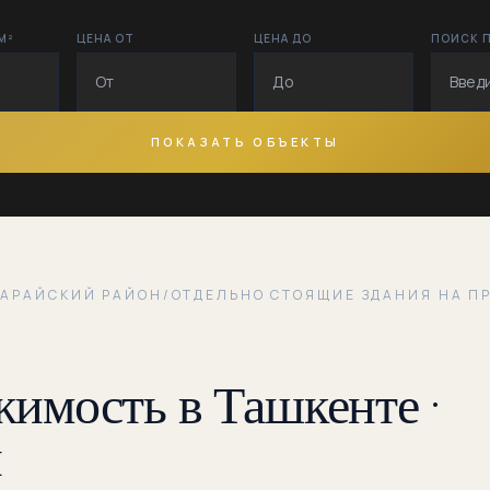
Бабура
М²
ЦЕНА ОТ
ЦЕНА ДО
ПОИСК 
Бешагач
Бобур
ПОКАЗАТЬ ОБЪЕКТЫ
Бобур боги
Богсарой
Братислава
САРАЙСКИЙ РАЙОН
/
ОТДЕЛЬНО СТОЯЩИЕ ЗДАНИЯ НА П
Братские
могилы
имость в Ташкенте ·
Бурижар
Глинка
н
Кичик