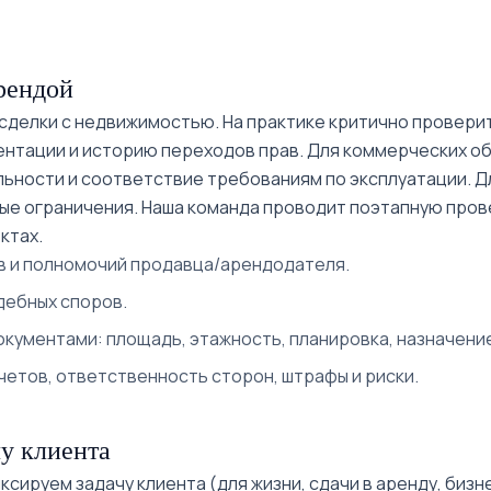
рендой
делки с недвижимостью. На практике критично проверит
ентации и историю переходов прав. Для коммерческих о
ьности и соответствие требованиям по эксплуатации. Дл
е ограничения. Наша команда проводит поэтапную прове
ктах.
 и полномочий продавца/арендодателя.
дебных споров.
кументами: площадь, этажность, планировка, назначени
четов, ответственность сторон, штрафы и риски.
у клиента
сируем задачу клиента (для жизни, сдачи в аренду, бизн