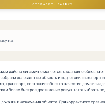
Кичик
ОТПРАВИТЬ ЗАЯВКУ
Бешагач
Сапёрная
Bobur Street
покупке.
ком районе динамично меняется: ежедневно обновляютс
ы собрали релевантные объекты и подготовили экспертны
ию, транспорт, состояние объекта, качество дома или з
ска и более быстрое достижение результата: выбрать по
 локации и назначения объекта. Для корректного сравне