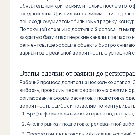
обязательным критериям, и только после этого
предложения. Для жилой недвижимости отдельно
пешеходному и автомобильному трафику, конкур
По текущей странице доступно
2
релевантных пр
закрытую базу и партнерские каналы, где часто 
сегментов, где хорошие объекты быстро снимают
вариантов с реальной вероятностью успешной с
Этапы сделки: от заявки до регистра
Рабочий процесс делится на несколько этапов.
выборку, проводим переговоры по условиям и ор
согласование формы расчетов и подготовка сде
вероятность ошибок и позволяет клиенту видеть
Бриф и формирование критериев под вашу зад
Анализ рынка и подготовка релевантной выбо
Просмотры, переговоры и фиксация условий с