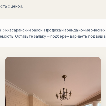
Миробод
сть с ценой,
Кушбеги
Малая
Мирабадская
· Яккасарайский район. Продажа и аренда коммерческих
аемость. Оставьте заявку — подберем варианты под ваш з
Мерос
Мукими
Ракат
Ракатбоши
Рисовый
Тафаккур
Текстиль