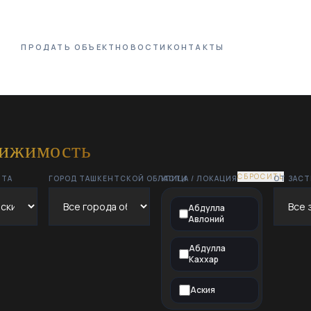
ПРОДАТЬ ОБЪЕКТ
НОВОСТИ
КОНТАКТЫ
вижимость
СБРОСИТЬ
НТА
ГОРОД ТАШКЕНТСКОЙ ОБЛАСТИ
УЛИЦА / ЛОКАЦИЯ
ОТ ЗАС
Абдулла
Авлоний
Абдулла
Каххар
Аския