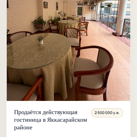
Урикзор
Шота
Руставели
Шахжахон
Юнус
Раджаби
Яккасарай
парк Бабура
Аския базар
Продаётся действующая
2 500 000 у.е.
Южный
гостиница в Яккасарайском
вокзал
районе
Райгаз