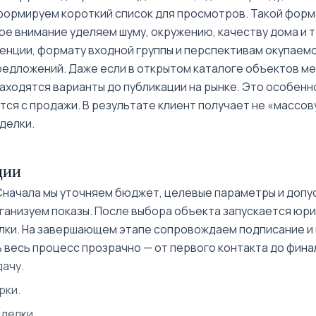
 формируем короткий список для просмотров. Такой фор
е внимание уделяем шуму, окружению, качеству дома и 
енции, формату входной группы и перспективам окупаемо
едложений. Даже если в открытом каталоге объектов мен
находятся варианты до публикации на рынке. Это особен
ся с продажи. В результате клиент получает не «массов
делки.
ции
 Сначала мы уточняем бюджет, целевые параметры и допу
ганизуем показы. После выбора объекта запускается юр
лки. На завершающем этапе сопровождаем подписание и
 весь процесс прозрачно — от первого контакта до фина
ачу.
рки.
делки.