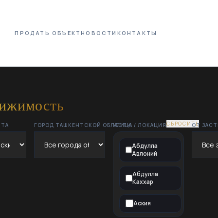
ПРОДАТЬ ОБЪЕКТ
НОВОСТИ
КОНТАКТЫ
вижимость
СБРОСИТЬ
НТА
ГОРОД ТАШКЕНТСКОЙ ОБЛАСТИ
УЛИЦА / ЛОКАЦИЯ
ОТ ЗАС
Абдулла
Авлоний
Абдулла
Каххар
Аския