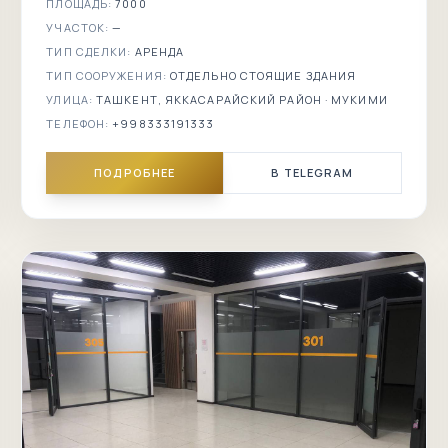
ПЛОЩАДЬ:
7000
УЧАСТОК:
—
1-я
нотариальная
ТИП СДЕЛКИ:
АРЕНДА
контора
ТИП СООРУЖЕНИЯ:
ОТДЕЛЬНО СТОЯЩИЕ ЗДАНИЯ
УЛИЦА:
ТАШКЕНТ, ЯККАСАРАЙСКИЙ РАЙОН · МУКИМИ
Pyramid
Towers
ТЕЛЕФОН:
+998333191333
Babur Elite
ПОДРОБНЕЕ
В TELEGRAM
Akay City
Grand Mir
рядом
Богибустон
Текстильный
институт
улица Чехова