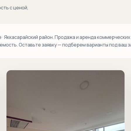
Миробод
сть с ценой,
Кушбеги
Малая
Мирабадская
· Яккасарайский район. Продажа и аренда коммерческих
аемость. Оставьте заявку — подберем варианты под ваш з
Мерос
Мукими
Ракат
Ракатбоши
Рисовый
Тафаккур
Текстиль