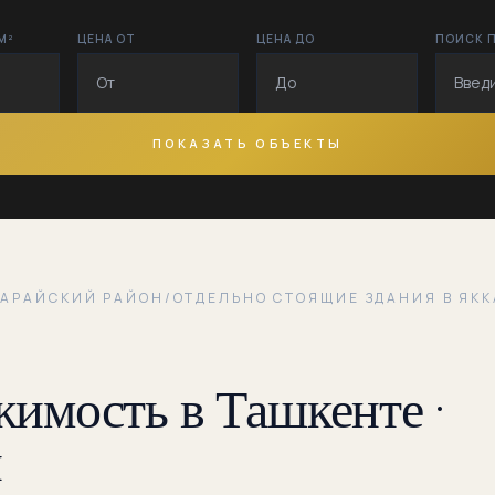
Бабура
М²
ЦЕНА ОТ
ЦЕНА ДО
ПОИСК 
Бешагач
Бобур
ПОКАЗАТЬ ОБЪЕКТЫ
Бобур боги
Богсарой
Братислава
САРАЙСКИЙ РАЙОН
/
ОТДЕЛЬНО СТОЯЩИЕ ЗДАНИЯ В ЯК
Братские
могилы
имость в Ташкенте ·
Бурижар
Глинка
н
Кичик