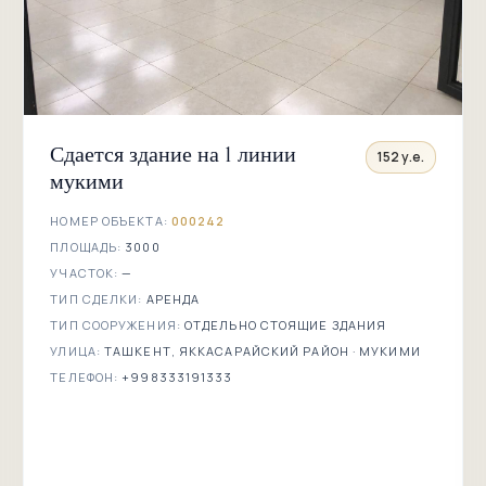
Кичик
Бешагач
Сапёрная
Bobur Street
Сдается здание на 1 линии
152 у.е.
мукими
НОМЕР ОБЪЕКТА:
000242
ПЛОЩАДЬ:
3000
УЧАСТОК:
—
ТИП СДЕЛКИ:
АРЕНДА
ТИП СООРУЖЕНИЯ:
ОТДЕЛЬНО СТОЯЩИЕ ЗДАНИЯ
УЛИЦА:
ТАШКЕНТ, ЯККАСАРАЙСКИЙ РАЙОН · МУКИМИ
ТЕЛЕФОН:
+998333191333