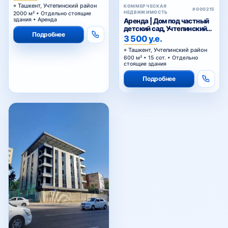
Ташкент, Учтепинский район
КОММЕРЧЕСКАЯ
#000215
НЕДВИЖИМОСТЬ
2000 м² • Отдельно стоящие
здания • Аренда
Аренда | Дом под частный
детский сад, Учтепинский
Подробнее
район
3 500 у.е.
Ташкент, Учтепинский район
600 м² • 15 сот. • Отдельно
стоящие здания
Подробнее