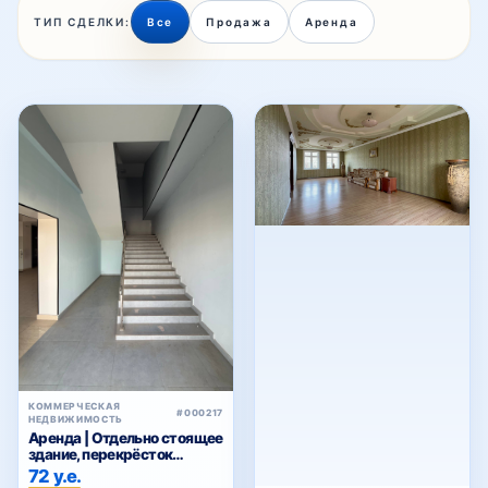
ТИП СДЕЛКИ:
Все
Продажа
Аренда
КОММЕРЧЕСКАЯ
#000217
НЕДВИЖИМОСТЬ
Аренда | Отдельно стоящее
здание, перекрёсток
«Хасанбой»
72 у.е.