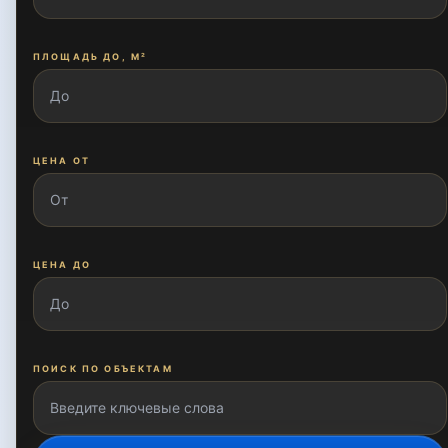
Госпиталка
ПЛОЩАДЬ ДО, М²
Ислама Каримова
ЦЕНА ОТ
Катта Миробод
Кичик Бешагач
ЦЕНА ДО
Кичик Мирабад
ПОИСК ПО ОБЪЕКТАМ
Куйлюкское шоссе