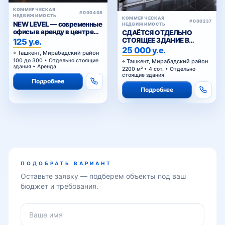
КОММЕРЧЕСКАЯ
#000408
Тараккиёт
НЕДВИЖИМОСТЬ
КОММЕРЧЕСКАЯ
#000237
NEW LEVEL — современные
НЕДВИЖИМОСТЬ
офисы в аренду в центре
СДАЁТСЯ ОТДЕЛЬНО
Ташкента от 25 уе за м²
СТОЯЩЕЕ ЗДАНИЕ В
125 у.е.
АРЕНДУ В МИРАБАДСКОМ
25 000 у.е.
Ташкент, Мирабадский район
РАЙОНЕ
Тараса Шевченко
100 до 300 • Отдельно стоящие
Ташкент, Мирабадский район
здания • Аренда
2200 м² • 4 сот. • Отдельно
стоящие здания
Подробнее
Подробнее
Туркистон
Фаргона йули
ПОДОБРАТЬ ВАРИАНТ
Оставьте заявку — подберем объекты под ваш
Фидокор
бюджет и требования.
Фуркат