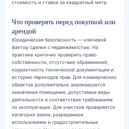
стоимость и ставки за квадратный метр.
Афросиаб
Что проверять перед покупкой или
арендой
Мирабад Авеню
Юридическая безопасность — ключевой
фактор сделки с недвижимостью. На
практике критично проверить право
Westminster
собственности, отсутствие обременений,
корректность технической документации и
историю переходов прав. Для коммерческих
Гранд Мир
объектов дополнительно анализируется
назначение помещения, допустимые виды
деятельности и соответствие требованиям
ЦУМ рядом
по эксплуатации. Для участков проверяется
категория земли, разрешенное
использование и градостроительные
Сквер Амира Темура рядом