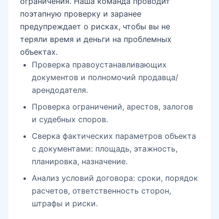
ограничения. Наша команда проводит
поэтапную проверку и заранее
предупреждает о рисках, чтобы вы не
теряли время и деньги на проблемных
Глинка
объектах.
Проверка правоустанавливающих
документов и полномочий продавца/
Туркестанский дворец рядом
арендодателя.
Проверка ограничений, арестов, залогов
Садык Азимов
и судебных споров.
Сверка фактических параметров объекта
с документами: площадь, этажность,
улица Чехова рядом
планировка, назначение.
Анализ условий договора: сроки, порядок
расчетов, ответственность сторон,
штрафы и риски.