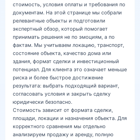
стоимость, условия оплаты и требования по
Госпитальный рынок
документам. На этой странице мы собрали
релевантные объекты и подготовили
экспертный обзор, который помогает
Мирабадский рынок
принимать решения не по эмоциям, а по
фактам. Мы учитываем локацию, транспорт,
состояние объекта, качество дома или
метро Ойбек
здания, формат сделки и инвестиционный
потенциал. Для клиента это означает меньше
риска и более быстрое достижение
метро Минг Урик
результата: выбрать подходящий вариант,
согласовать условия и закрыть сделку
юридически безопасно.
метро Космонавтлар
Стоимость зависит от формата сделки,
площади, локации и назначения объекта. Для
корректного сравнения мы отдельно
улица Нукус
анализируем продажу и аренду, полную