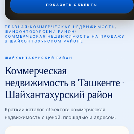
ПОКАЗАТЬ ОБЪЕКТЫ
Кукча Дарвоза
ГЛАВНАЯ
/
КОММЕРЧЕСКАЯ НЕДВИЖИМОСТЬ
/
ШАЙХОНТОХУРСКИЙ РАЙОН
/
КОММЕРЧЕСКАЯ НЕДВИЖИМОСТЬ НА ПРОДАЖУ
Лабзак
В ШАЙХОНТОХУРСКОМ РАЙОНЕ
ШАЙХАНТАХУРСКИЙ РАЙОН
Навои
Коммерческая
недвижимость в Ташкенте ·
Самарканд Дарвоза
Шайхантахурский район
Краткий каталог объектов: коммерческая
Себзар
недвижимость с ценой, площадью и адресом.
Тахтапул