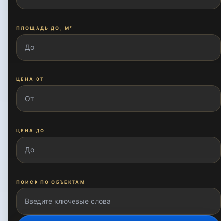
Заркайнар
ПЛОЩАДЬ ДО, М²
Зулфияхоним
ЦЕНА ОТ
Ибн Сино
Караташ
ЦЕНА ДО
Корасарой
ПОИСК ПО ОБЪЕКТАМ
Кукча