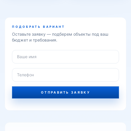
Tashkent City
ПОДОБРАТЬ ВАРИАНТ
Оставьте заявку — подберем объекты под ваш
бюджет и требования.
Анхор
Цирк
Кукельдаш
ОТПРАВИТЬ ЗАЯВКУ
Камолон