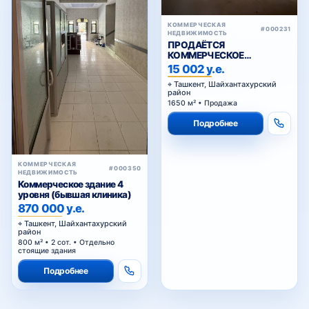
Шайхонтохур
КОММЕРЧЕСКАЯ
#000231
НЕДВИЖИМОСТЬ
ПРОДАЁТСЯ
КОММЕРЧЕСКОЕ
ПОМЕЩЕНИЕ ВДОЛЬ
15 002 у.е.
ДОРОГИ , КУКЧА
Эски Жува
Ташкент, Шайхантахурский
район
1650 м² • Продажа
Подробнее
Пахтакор
КОММЕРЧЕСКАЯ
#000350
НЕДВИЖИМОСТЬ
Коммерческое здание 4
метро Пахтакор
уровня (бывшая клиника)
870 000 у.е.
Ташкент, Шайхантахурский
район
Халклар Дустлиги
800 м² • 2 сот. • Отдельно
стоящие здания
Подробнее
Дружба народов