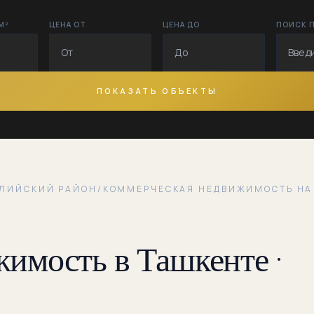
М²
ЦЕНА ОТ
ЦЕНА ДО
ПОИСК 
Дустлик
Заргарлик
Кипчак
ПОКАЗАТЬ ОБЪЕКТЫ
Куйлюк
Куйлюк-1
Куйлюк-2
ЕЛИЙСКИЙ РАЙОН
/
КОММЕРЧЕСКАЯ НЕДВИЖИМОСТЬ НА
Куйлюк-3
имость в Ташкенте ·
Нилуфар
Нугойкургон