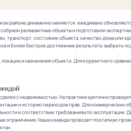
Food City рядом
ком районе динамично меняется: ежедневно обновляются
ы собрали релевантные объекты и подготовили экспертны
ию, транспорт, состояние объекта, качество дома или з
ска и более быстрое достижение результата: выбрать по
 локации и назначения объекта. Для корректного сравне
рендой
делки с недвижимостью. На практике критично проверит
ентации и историю переходов прав. Для коммерческих о
ьности и соответствие требованиям по эксплуатации. Дл
е ограничения. Наша команда проводит поэтапную прове
ктах.