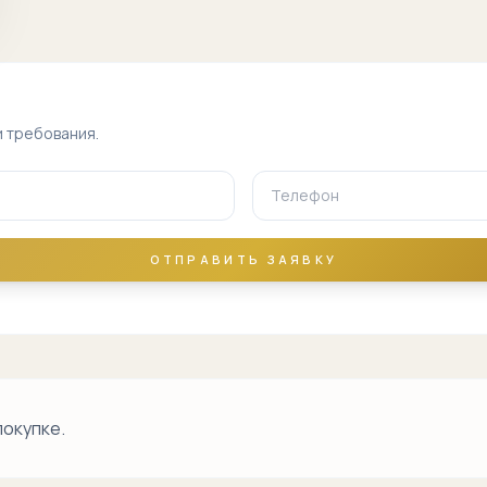
Сергели базар
Сергели машина
бозор
и требования.
аэропорт
рядом
Южный вокзал
рядом
ОТПРАВИТЬ ЗАЯВКУ
Чоштепа рядом
Сергели метро
Сергели
индустриальная
зона
покупке.
ТКАД