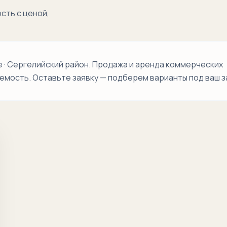
Обихаёт
сть с ценой,
Олтин Водий
Сергели
· Сергелийский район. Продажа и аренда коммерческих
Сергели-1
аемость. Оставьте заявку — подберем варианты под ваш з
Сергели-2
Сергели-3
Сергели-4
Сергели-5
Сергели-6
Сергели-7