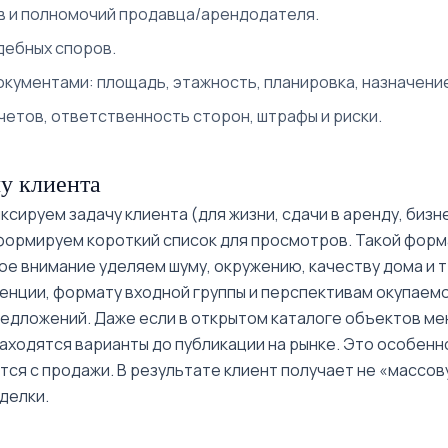
 и полномочий продавца/арендодателя.
дебных споров.
кументами: площадь, этажность, планировка, назначени
четов, ответственность сторон, штрафы и риски.
у клиента
сируем задачу клиента (для жизни, сдачи в аренду, бизн
 формируем короткий список для просмотров. Такой фор
е внимание уделяем шуму, окружению, качеству дома и 
енции, формату входной группы и перспективам окупаемо
едложений. Даже если в открытом каталоге объектов мен
находятся варианты до публикации на рынке. Это особен
ся с продажи. В результате клиент получает не «массов
делки.