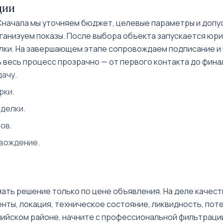
ции
 Сначала мы уточняем бюджет, целевые параметры и допу
ганизуем показы. После выбора объекта запускается юр
лки. На завершающем этапе сопровождаем подписание и
 весь процесс прозрачно — от первого контакта до фина
ачу.
рки.
делки.
ов.
овождение.
ать решение только по цене объявления. На деле качест
ы, локация, техническое состояние, ликвидность, потен
елийском районе, начните с профессиональной фильтраци