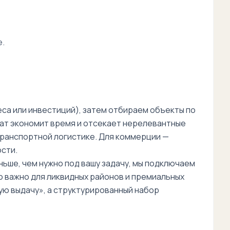
е.
еса или инвестиций), затем отбираем объекты по
мат экономит время и отсекает нерелевантные
транспортной логистике. Для коммерции —
сти.
ьше, чем нужно под вашу задачу, мы подключаем
но важно для ликвидных районов и премиальных
ую выдачу», а структурированный набор