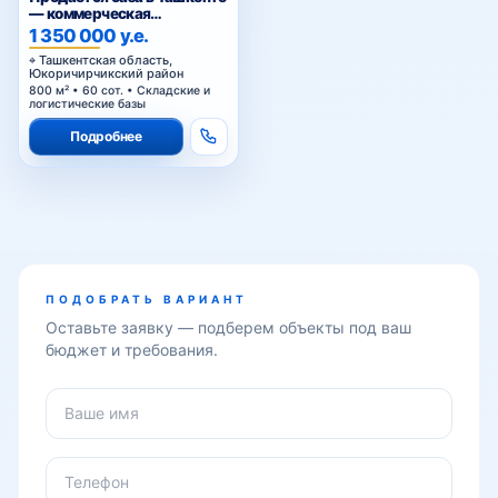
— коммерческая
недвижимость под
1 350 000 у.е.
производство, склад и
Ташкентская область,
логистику
Юкоричирчикский район
800 м² • 60 сот. • Складские и
логистические базы
Подробнее
ПОДОБРАТЬ ВАРИАНТ
Оставьте заявку — подберем объекты под ваш
бюджет и требования.