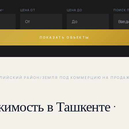
М²
ЦЕНА ОТ
ЦЕНА ДО
ПОИСК 
Дустлик
Заргарлик
Кипчак
ПОКАЗАТЬ ОБЪЕКТЫ
Куйлюк
Куйлюк-1
Куйлюк-2
ЕЛИЙСКИЙ РАЙОН
/
ЗЕМЛЯ ПОД КОММЕРЦИЮ НА ПРОДАЖ
Куйлюк-3
имость в Ташкенте ·
Нилуфар
Нугойкургон