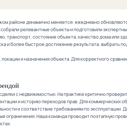
Food City рядом
ком районе динамично меняется: ежедневно обновляются
ы собрали релевантные объекты и подготовили экспертны
ию, транспорт, состояние объекта, качество дома или з
ска и более быстрое достижение результата: выбрать по
 локации и назначения объекта. Для корректного сравне
рендой
делки с недвижимостью. На практике критично проверит
ентации и историю переходов прав. Для коммерческих о
ьности и соответствие требованиям по эксплуатации. Дл
е ограничения. Наша команда проводит поэтапную прове
ктах.