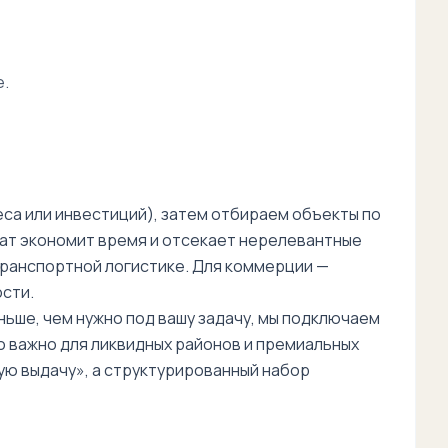
е.
еса или инвестиций), затем отбираем объекты по
мат экономит время и отсекает нерелевантные
транспортной логистике. Для коммерции —
сти.
ьше, чем нужно под вашу задачу, мы подключаем
но важно для ликвидных районов и премиальных
ую выдачу», а структурированный набор