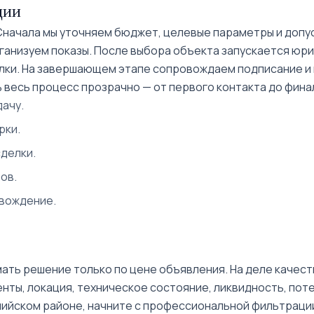
ции
 Сначала мы уточняем бюджет, целевые параметры и допу
ганизуем показы. После выбора объекта запускается юр
лки. На завершающем этапе сопровождаем подписание и
 весь процесс прозрачно — от первого контакта до фина
ачу.
рки.
делки.
ов.
овождение.
ать решение только по цене объявления. На деле качест
ы, локация, техническое состояние, ликвидность, потен
елийском районе, начните с профессиональной фильтраци