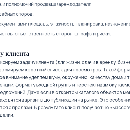
 и полномочий продавца/арендодателя.
дебных споров.
кументами: площадь, этажность, планировка, назначени
четов, ответственность сторон, штрафы и риски.
у клиента
сируем задачу клиента (для жизни, сдачи в аренду, бизн
 формируем короткий список для просмотров. Такой фор
е внимание уделяем шуму, окружению, качеству дома и 
енции, формату входной группы и перспективам окупаемо
едложений. Даже если в открытом каталоге объектов мен
находятся варианты до публикации на рынке. Это особен
ся с продажи. В результате клиент получает не «массов
делки.