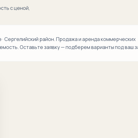
Обихаёт
сть с ценой,
Олтин Водий
Сергели
· Сергелийский район. Продажа и аренда коммерческих
Сергели-1
аемость. Оставьте заявку — подберем варианты под ваш з
Сергели-2
Сергели-3
Сергели-4
Сергели-5
Сергели-6
Сергели-7