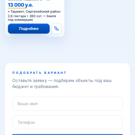
участок промышленного
13 000 у.е.
назначения 2,6 га в Янги-
Ташкент, Сергелийский район
Хаётском районе
2,6 гектара • 260 сот. • Земля
под коммерцию
Подробнее
ПОДОБРАТЬ ВАРИАНТ
Оставьте заявку — подберем объекты под ваш
бюджет и требования.