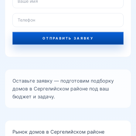
Янги Хаёт
ОТПРАВИТЬ ЗАЯВКУ
Янгихаёт
Сергели базар
Оставьте заявку — подготовим подборку
домов в Сергелийском районе под ваш
Сергели машина бозор
бюджет и задачу.
аэропорт рядом
Рынок домов в Сергелийском районе