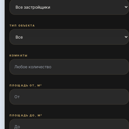
Гулзор
ТИП ОБЪЕКТА
Дустлик
КОМНАТЫ
Заргарлик
ПЛОЩАДЬ ОТ, М²
Кипчак
Куйлюк
ПЛОЩАДЬ ДО, М²