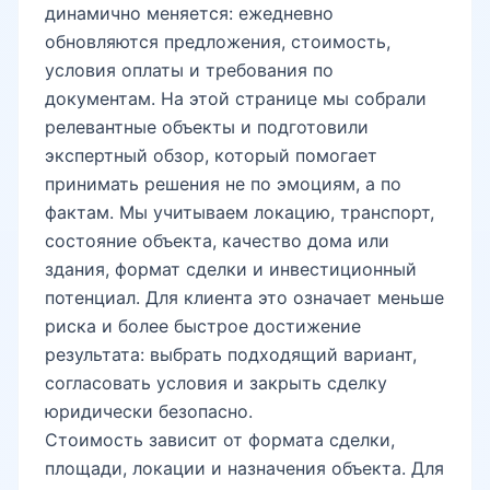
динамично меняется: ежедневно
Южный вокзал рядом
обновляются предложения, стоимость,
условия оплаты и требования по
документам. На этой странице мы собрали
Чоштепа рядом
релевантные объекты и подготовили
экспертный обзор, который помогает
принимать решения не по эмоциям, а по
Сергели метро
фактам. Мы учитываем локацию, транспорт,
состояние объекта, качество дома или
здания, формат сделки и инвестиционный
Сергели индустриальная зона
потенциал. Для клиента это означает меньше
риска и более быстрое достижение
результата: выбрать подходящий вариант,
ТКАД
согласовать условия и закрыть сделку
юридически безопасно.
Стоимость зависит от формата сделки,
Food City рядом
площади, локации и назначения объекта. Для