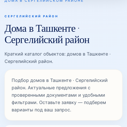
ДОМА В СЕРГЕЛИЙСКОМ РАЙОНЕ
Олтин Водий
СЕРГЕЛИЙСКИЙ РАЙОН
Дома в Ташкенте ·
Сергелийский район
Сергели
Краткий каталог объектов: домов в Ташкенте ·
Сергели-1
Сергелийский район.
Подбор домов в Ташкенте · Сергелийский
Сергели-2
район. Актуальные предложения с
проверенными документами и удобными
фильтрами. Оставьте заявку — подберем
Сергели-3
варианты под ваш запрос.
Сергели-4