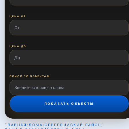
Куйлюк-1
ЦЕНА ОТ
Куйлюк-2
ЦЕНА ДО
Куйлюк-3
Нилуфар
ПОИСК ПО ОБЪЕКТАМ
Нугойкургон
ПОКАЗАТЬ ОБЪЕКТЫ
Обихаёт
ГЛАВНАЯ
/
ДОМА
/
СЕРГЕЛИЙСКИЙ РАЙОН
/