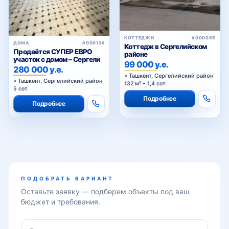
Сугдиёна
КОТТЕДЖИ
#000085
ДОМА
#000124
Коттедж в Сергелийском
Продаётся СУПЕР ЕВРО
районе
Фаргона йули
участок с домом – Сергели
99 000 у.е.
280 000 у.е.
Ташкент, Сергелийский район
Ташкент, Сергелийский район
132 м² • 1,4 сот.
5 сот.
Хонобод
Подробнее
Подробнее
Чоштепа
Южный вокзал
ПОДОБРАТЬ ВАРИАНТ
Оставьте заявку — подберем объекты под ваш
бюджет и требования.
Янги Сергели