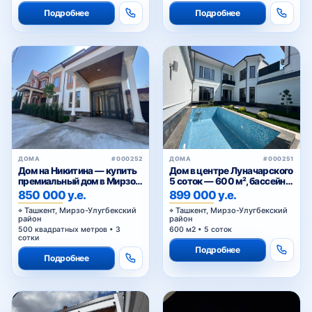
Подробнее
Подробнее
ДОМА
#000252
ДОМА
#000251
Дом на Никитина — купить
Дом в центре Луначарского
премиальный дом в Мирзо-
5 соток — 600 м², бассейн,
Улугбекском районе
3 уровня
850 000 у.е.
899 000 у.е.
Ташкента
Ташкент, Мирзо-Улугбекский
Ташкент, Мирзо-Улугбекский
район
район
500 квадратных метров • 3
600 м2 • 5 соток
сотки
Подробнее
Подробнее