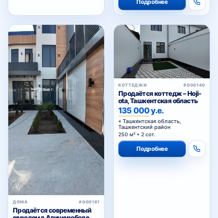
Подробнее
КОТТЕДЖИ
#000140
Продаётся коттедж – Hoji-
ota, Ташкентская область
135 000 у.е.
Ташкентская область,
Ташкентский район
250 м² • 2 сот.
Подробнее
ДОМА
#000181
Продаётся современный
евродом в Алишерободе