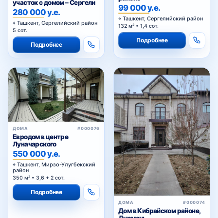
участок с домом – Сергели
99 000 у.е.
280 000 у.е.
Ташкент, Сергелийский район
Ташкент, Сергелийский район
132 м² • 1,4 сот.
5 сот.
Подробнее
Подробнее
ДОМА
#000076
Евродом в центре
Луначарского
550 000 у.е.
Ташкент, Мирзо-Улугбекский
район
350 м² • 3,6 + 2 сот.
Подробнее
ДОМА
#000074
Дом в Кибрайском районе,