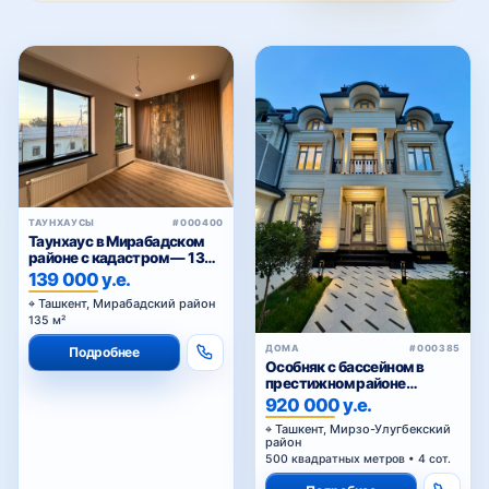
ТАУНХАУСЫ
#000400
Таунхаус в Мирабадском
районе с кадастром — 135
м² от застройщика
139 000 у.е.
Ташкент, Мирабадский район
135 м²
ДОМА
#000385
Подробнее
Особняк с бассейном в
престижном районе
Циолковского — для
920 000 у.е.
комфортной и статусной
Ташкент, Мирзо-Улугбекский
жизни
район
500 квадратных метров • 4 сот.