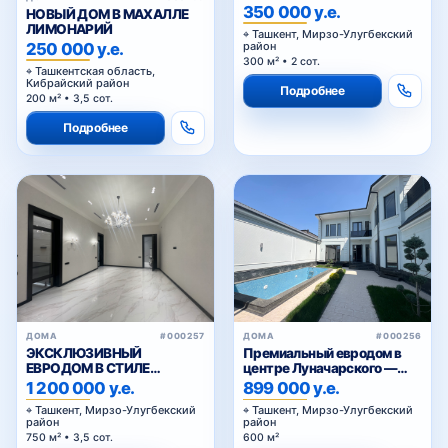
Улугбекский район
350 000 у.е.
НОВЫЙ ДОМ В МАХАЛЛЕ
ЛИМОНАРИЙ
Ташкент, Мирзо-Улугбекский
250 000 у.е.
район
300 м² • 2 сот.
Ташкентская область,
Кибрайский район
Подробнее
200 м² • 3,5 сот.
Подробнее
ДОМА
#000257
ДОМА
#000256
ЭКСКЛЮЗИВНЫЙ
Премиальный евродом в
ЕВРОДОМ В СТИЛЕ
центре Луначарского —
НЕОКЛАССИК
600 м², бассейн, 3 уровня
1 200 000 у.е.
899 000 у.е.
Ташкент, Мирзо-Улугбекский
Ташкент, Мирзо-Улугбекский
район
район
750 м² • 3,5 сот.
600 м²