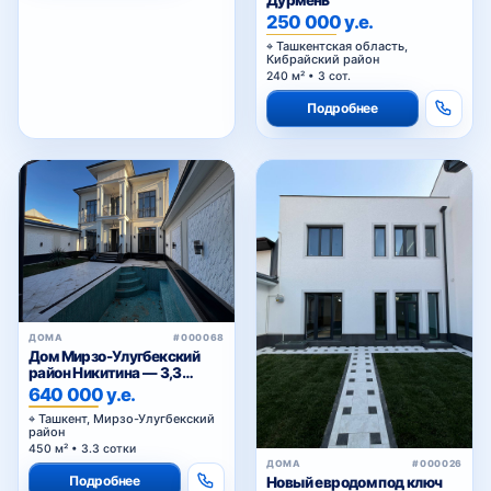
Дурмень
250 000 у.е.
Ташкентская область,
Кибрайский район
240 м² • 3 сот.
Подробнее
ДОМА
#000068
Дом Мирзо-Улугбекский
район Никитина — 3,3
сотки, 2 бассейна
640 000 у.е.
Ташкент, Мирзо-Улугбекский
район
450 м² • 3.3 сотки
ДОМА
#000026
Подробнее
Новый евродом под ключ