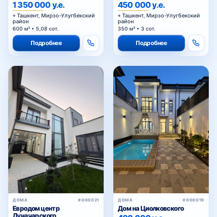
Мирзоулугбекском районе
1 350 000 у.е.
450 000 у.е.
Ташкент, Мирзо-Улугбекский
Ташкент, Мирзо-Улугбекский
район
район
600 м² • 5,08 сот.
350 м² • 3 сот.
Подробнее
Подробнее
ДОМА
#000021
ДОМА
#000019
Евродом центр
Дом на Циолковского
Луначарского