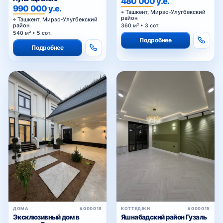
480 000 у.е.
990 000 у.е.
Ташкент, Мирзо-Улугбекский
район
Ташкент, Мирзо-Улугбекский
район
360 м² • 3 сот.
540 м² • 5 сот.
Подробнее
Подробнее
ДОМА
#000018
КОТТЕДЖИ
#000015
Эксклюзивный дом в
Яшнабадский район Гузаль