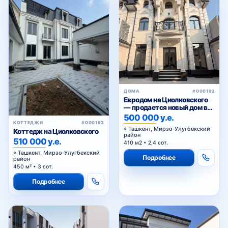
ДОМА
#000192
Евродом на Циолковского
— продается новый дом в
Мирзо-Улугбекском районе
500 000 у.е.
Ташкента
КОТТЕДЖИ
#000193
Ташкент, Мирзо-Улугбекский
Коттедж на Циолковского
район
510 000 у.е.
410 м2 • 2,4 сот.
Ташкент, Мирзо-Улугбекский
Подробнее
район
450 м² • 3 сот.
Подробнее