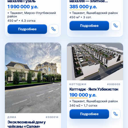
махалле Гузаль
махалля — элитное
окружение
1 990 000 у.е.
385 000 у.е.
Ташкент, Мирзо-Улугбекский
Ташкент, Яшнабадский район
район
450 м² • 3 сот.
450 м² • 4.3 сотка
Подробнее
Подробнее
КОТТЕДЖИ
#000003
Коттедж · Янги Узбекистон
190 000 у.е.
Ташкент, Яшнабадский район
340 м2 • 1,7 сотки
Подробнее
ДОМА
#000014
Эксклюзивный дом у
чайханы «Салом»