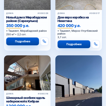
ДОМА
#000329
ДОМА
#000317
Новый дом в Мирабадском
Дом евро коробка на
районе (Саракулька)
Никитина
350 000 у.е.
420 000 у.е.
Ташкент, Мирабадский район
Ташкент, Мирзо-Улугбекский
район
250 м² • 2,2 сот.
3,7 сот.
Подробнее
Подробнее
ДОМА
#000316
Шикарный особняк вдоль
набережной в Кибраи
1 200 000 у.е.