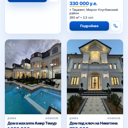
330 000 у.е.
Ташкент, Мирзо-Улугбекский
район
280 м² • 2,5 сот.
Подробнее
ДОМА
#000025
ДОМА
#000024
Дом в махалле Амир Темур
Дом под ключ на Никитина