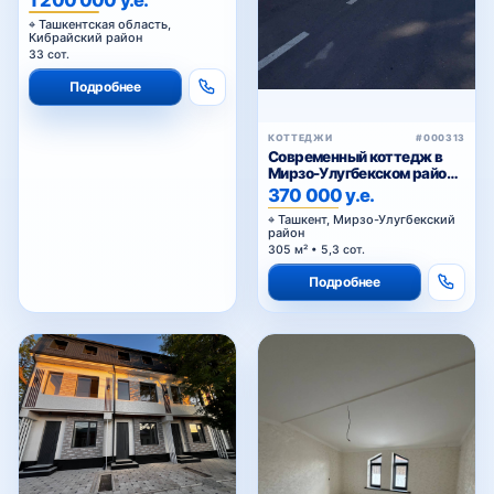
Ташкентская область,
Кибрайский район
33 сот.
Подробнее
КОТТЕДЖИ
#000313
Современный коттедж в
Мирзо-Улугбекском районе,
Алишеробод
370 000 у.е.
Ташкент, Мирзо-Улугбекский
район
305 м² • 5,3 сот.
Подробнее