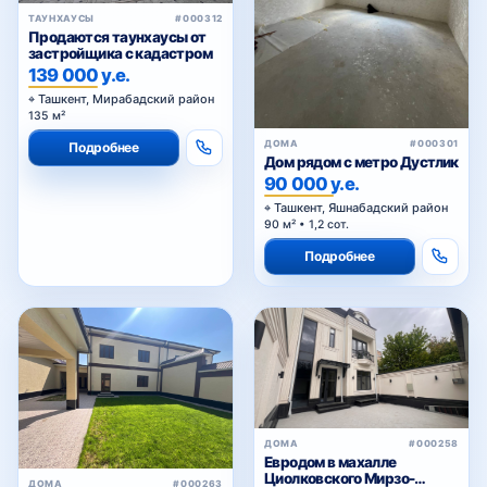
ТАУНХАУСЫ
#000312
Продаются таунхаусы от
застройщика с кадастром
139 000 у.е.
Ташкент, Мирабадский район
135 м²
ДОМА
#000301
Подробнее
Дом рядом с метро Дустлик
90 000 у.е.
Ташкент, Яшнабадский район
90 м² • 1,2 сот.
Подробнее
ДОМА
#000258
Евродом в махалле
Циолковского Мирзо-
ДОМА
#000263