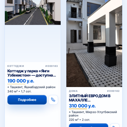
КОТТЕДЖИ
#000183
Коттедж у парка «Янги
Узбекистон» — доступна
рассрочка
190 000 у.е.
Ташкент, Яшнабадский район
ДОМА
#000182
340 м² • 1,7 сот.
ЭЛИТНЫЙ ЕВРОДОМ В
Подробнее
МАХАЛЛЕ
ЦИОЛКОВСКОГО
310 000 у.е.
Ташкент, Мирзо-Улугбекский
район
220 м² • 2 сот.