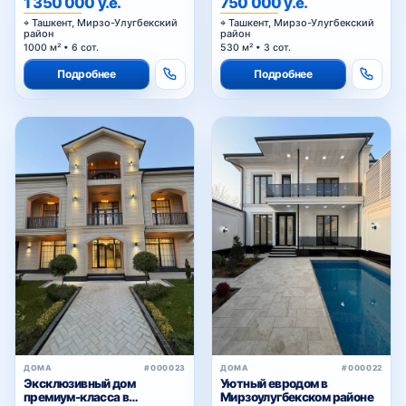
1 350 000 у.е.
750 000 у.е.
Ташкент, Мирзо-Улугбекский
Ташкент, Мирзо-Улугбекский
район
район
1000 м² • 6 сот.
530 м² • 3 сот.
Подробнее
Подробнее
ДОМА
#000023
ДОМА
#000022
Эксклюзивный дом
Уютный евродом в
премиум-класса в
Мирзоулугбекском районе