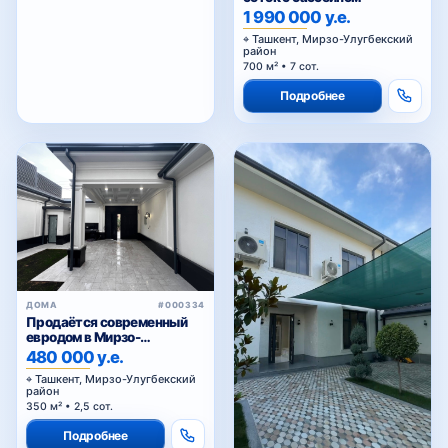
1 990 000 у.е.
Ташкент, Мирзо-Улугбекский
район
700 м² • 7 сот.
Подробнее
ДОМА
#000334
Продаётся современный
евродом в Мирзо-
Улугбекском районе
480 000 у.е.
Ташкент, Мирзо-Улугбекский
район
350 м² • 2,5 сот.
Подробнее