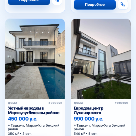
Подробнее
ДОМА
#000022
ДОМА
#000021
Уютный евродом в
Евродом центр
Мирзоулугбекском районе
Луначарского
450 000 у.е.
990 000 у.е.
Ташкент, Мирзо-Улугбекский
Ташкент, Мирзо-Улугбекский
район
район
350 м² • 3 сот.
540 м² • 5 сот.