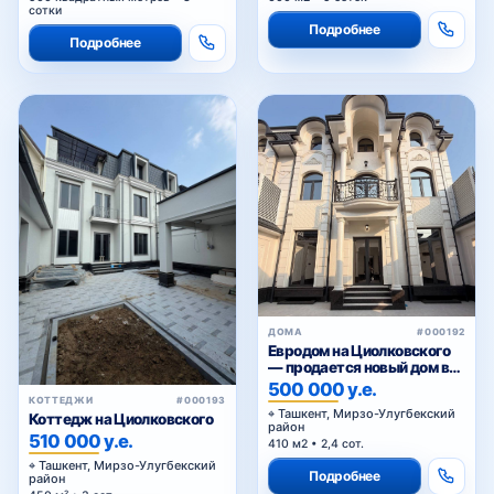
сотки
Подробнее
Подробнее
Академгородок
Буз
Универсам
ДОМА
#000192
Евродом на Циолковского
улица Мухтара Ашрафи
— продается новый дом в
Мирзо-Улугбекском районе
500 000 у.е.
Ташкента
КОТТЕДЖИ
#000193
Ташкент, Мирзо-Улугбекский
Коттедж на Циолковского
район
510 000 у.е.
Институт связи
410 м2 • 2,4 сот.
Ташкент, Мирзо-Улугбекский
Подробнее
район