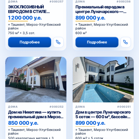
ДОМА
#000257
ДОМА
#000256
ЭКСКЛЮЗИВНЫЙ
Премиальный евродом в
ЕВРОДОМ В СТИЛЕ
центре Луначарского —
Шахриобод
НЕОКЛАССИК
600 м², бассейн, 3 уровня
1 200 000 у.е.
899 000 у.е.
Ташкент, Мирзо-Улугбекский
Ташкент, Мирзо-Улугбекский
район
район
750 м² • 3,5 сот.
600 м²
Шукур Бурханов
Подробнее
Подробнее
Ялангач
метро Буюк Ипак Йули
ДОМА
#000252
ДОМА
#000251
Дом на Никитина — купить
Дом в центре Луначарского
Паркентский рынок
премиальный дом в Мирзо-
5 соток — 600 м², бассейн,
Улугбекском районе
3 уровня
850 000 у.е.
899 000 у.е.
Ташкента
Ташкент, Мирзо-Улугбекский
Ташкент, Мирзо-Улугбекский
район
район
Мать и дитя
500 квадратных метров • 3
600 м2 • 5 соток