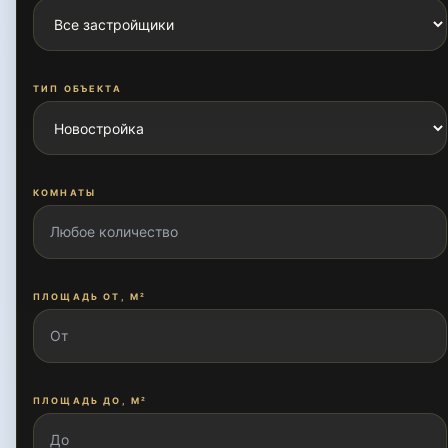
Ахмад Югнакий
ТИП ОБЪЕКТА
Богишамол
КОМНАТЫ
Буюк Ипак Йули
ПЛОЩАДЬ ОТ, М²
Дархан
Дурмон йули
ПЛОЩАДЬ ДО, М²