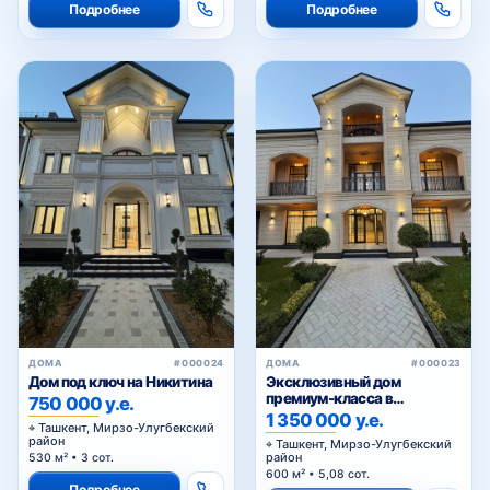
Подробнее
Подробнее
ДОМА
#000024
ДОМА
#000023
Дом под ключ на Никитина
Эксклюзивный дом
премиум-класса в
750 000 у.е.
Мирзоулугбекском районе
1 350 000 у.е.
Ташкент, Мирзо-Улугбекский
район
Ташкент, Мирзо-Улугбекский
район
530 м² • 3 сот.
600 м² • 5,08 сот.
Подробнее