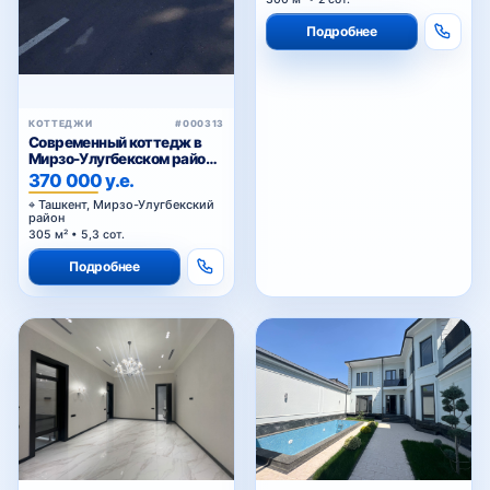
Феруза
Подробнее
Хамид Олимжон
КОТТЕДЖИ
#000313
Современный коттедж в
Мирзо-Улугбекском районе,
Алишеробод
370 000 у.е.
Хирмонтепа
Ташкент, Мирзо-Улугбекский
район
305 м² • 5,3 сот.
Подробнее
Ц-1
Ц-2
Циолковского