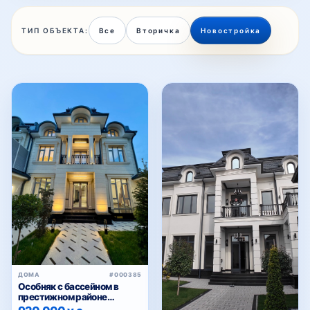
ТИП ОБЪЕКТА:
Все
Вторичка
Новостройка
Мовароуннахр
Мустакиллик
Никитина
Олтинтепа
Паркентская
ДОМА
#000385
Особняк с бассейном в
престижном районе
Циолковского — для