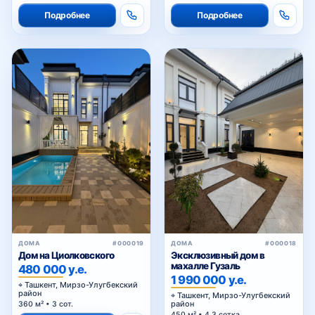
Подробнее
Подробнее
ДОМА
#000019
ДОМА
#000018
Дом на Циолковского
Эксклюзивный дом в
махалле Гузаль
480 000 у.е.
1 990 000 у.е.
Ташкент, Мирзо-Улугбекский
район
Ташкент, Мирзо-Улугбекский
район
360 м² • 3 сот.
450 м² • 4.3 сотка