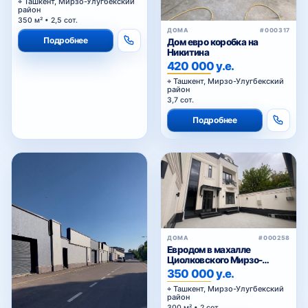
Ташкент, Мирзо-Улугбекский
район
350 м² • 2,5 сот.
ДОМА
#000317
Подробнее
Дом евро коробка на
ТТЗ-1
Никитина
420 000 у.е.
Ташкент, Мирзо-Улугбекский
район
ТТЗ-2
3,7 сот.
Подробнее
ТТЗ-3
ТТЗ-4
ДОМА
#000258
Евродом в махалле
Циолковского Мирзо-
Университетская
Улугбекский район
350 000 у.е.
Ташкент, Мирзо-Улугбекский
район
300 м² • 2 сот.