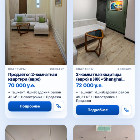
КВАРТИРЫ
#000426
КВАРТИРЫ
#000427
2-комнатная квартира
Продаётся 2-комнатная
(евро) в ЖК «Shanghai
квартира (евро)
Residence (China House)»
72 000 у.е.
70 000 у.е.
Ташкент, Яшнабадский район
Ташкент, Яшнабадский район
49,31 м² • Новостройка •
46 м² • Новостройка • Продажа
Продажа
Подробнее
Подробнее