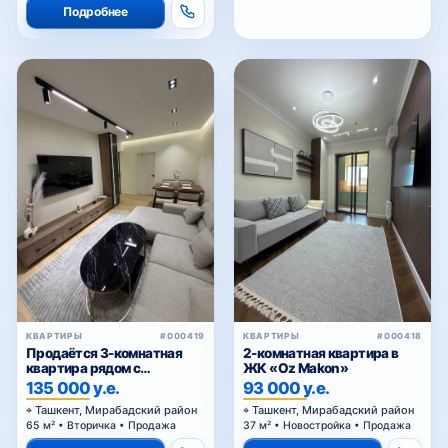
КВАРТИРЫ
#000419
КВАРТИРЫ
#000418
Продаётся 3-комнатная
2-комнатная квартира в
квартира рядом с
ЖК «Oz Makon»
Госпитальным рынком
135 000 у.е.
93 000 у.е.
Ташкент, Мирабадский район
Ташкент, Мирабадский район
65 м² • Вторичка • Продажа
37 м² • Новостройка • Продажа
Подробнее
Подробнее