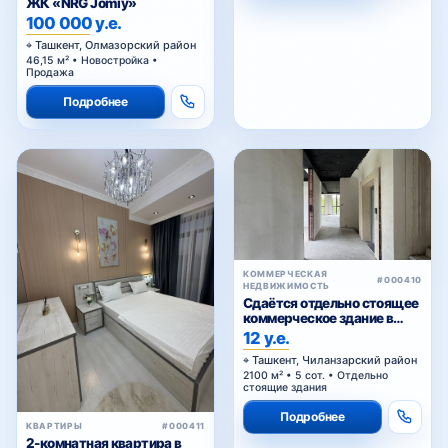
100 000 у.е.
Ташкент, Олмазорский район
46,15 м² • Новостройка •
Продажа
Подробнее
КОММЕРЧЕСКАЯ
#000410
НЕДВИЖИМОСТЬ
Сдаётся отдельно стоящее
коммерческое здание в
аренду
12 у.е.
Ташкент, Чиланзарский район
2100 м² • 5 сот. • Отдельно
стоящие здания
Подробнее
КВАРТИРЫ
#000411
2-комнатная квартира в
ЖК «Parkent Avenue»