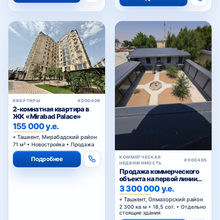
КВАРТИРЫ
#000406
2-комнатная квартира в
ЖК «Mirabad Palace»
155 000 у.е.
Ташкент, Мирабадский район
71 м² • Новостройка • Продажа
КОММЕРЧЕСКАЯ
Подробнее
#000405
НЕДВИЖИМОСТЬ
Продажа коммерческого
объекта на первой линии
Кольцевой дороги в
3 300 000 у.е.
Ташкенте
Ташкент, Олмазорский район
2 300 кв м • 18,5 сот. • Отдельно
стоящие здания
Подробнее