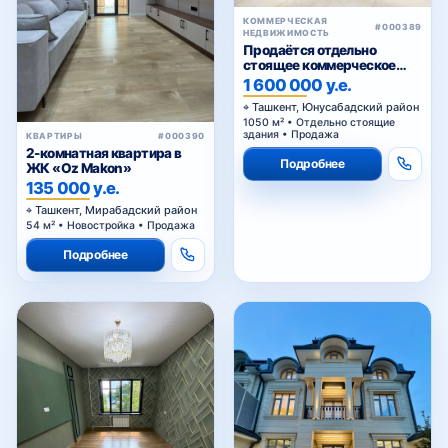
КОММЕРЧЕСКАЯ
#000389
НЕДВИЖИМОСТЬ
Продаётся отдельно
стоящее коммерческое
здание
1 600 000 у.е.
Ташкент, Юнусабадский район
1050 м² • Отдельно стоящие
здания • Продажа
КВАРТИРЫ
#000390
2-комнатная квартира в
Подробнее
ЖК «Oz Makon»
135 000 у.е.
Ташкент, Мирабадский район
54 м² • Новостройка • Продажа
Подробнее