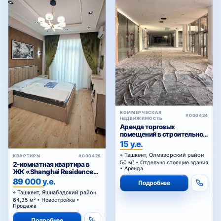
КОММЕРЧЕСКАЯ
#000424
НЕДВИЖИМОСТЬ
Аренда торговых
помещений в строительном
торговом центре у Жомий
15 у.е.
базара в Ташкенте
Ташкент, Олмазорский район
КВАРТИРЫ
#000425
50 м² • Отдельно стоящие здания
2-комнатная квартира в
• Аренда
ЖК «Shanghai Residence
(China House)»
89 000 у.е.
Подробнее
Ташкент, Яшнабадский район
64,35 м² • Новостройка •
Продажа
Подробнее