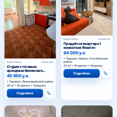
КВАРТИРЫ
#000379
Продаётся квартира 1
комнатная Ялангач
64 000 у.е.
Ташкент, Мирзо-Улугбекский
район
КВАРТИРЫ
#000380
33 м² • Вторичка • Продажа
Студия с готовым
арендным бизнесом в
Подробнее
Яккасарайском районе
45 900 у.е.
Ташкента
Ташкент, Яккасарайский район
28 м² • Вторичка • Продажа
Подробнее