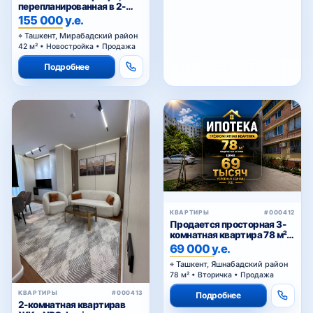
комнатную, в ЖК
155 000 у.е.
«Parkwood»
Ташкент, Мирабадский район
42 м² • Новостройка • Продажа
Подробнее
КВАРТИРЫ
#000412
Продается просторная 3-
комнатная квартира 78 м² в
Тузеле-2, Яшнабадский
69 000 у.е.
район — возможна покупка
Ташкент, Яшнабадский район
в ипотеку
78 м² • Вторичка • Продажа
КВАРТИРЫ
#000413
Подробнее
2-комнатная квартирав
ЖК «NRG Jomiy»