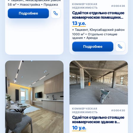
#000436
НЕДВИЖИМОСТЬ
Сдаётся отдельно стоящее
Подробнее
коммерческое помещение
в аренду
13 у.е.
Ташкент, Юнусабадский район
1000 м² • Отдельно стоящие
здания • Аренда
Подробнее
КОММЕРЧЕСКАЯ
#000430
НЕДВИЖИМОСТЬ
Сдаётся отдельно стоящее
коммерческое здание в
аренду
10 у.е.
Ташкент, Яшнабадский район