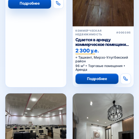
КОММЕРЧЕСКАЯ
#000395
НЕДВИЖИМОСТЬ
Сдается в аренду
коммерческое помещение
Ц1.
2 300 у.е.
Ташкент, Мирзо-Улугбекский
район
96 м² • Торговые помещения •
Аренда
Подробнее
КОММЕРЧЕСКАЯ