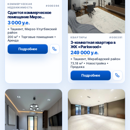
#000394
НЕДВИЖИМОСТЬ
Сдается коммерческое
помещение Мирзо
Улугбекский район.
3 000 у.е.
Ташкент, Мирзо-Улугбекский
район
200 м² • Торговые помещения •
КВАРТИРЫ
#000391
Аренда
3-комнатная квартира в
ЖК «Parkwood»
Подробнее
249 000 у.е.
Ташкент, Мирабадский район
73,18 м² • Новостройка •
Продажа
Подробнее