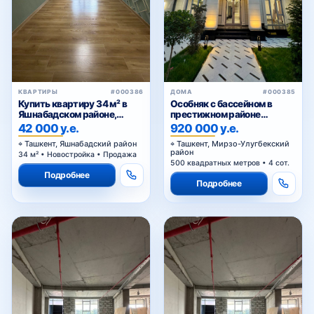
КВАРТИРЫ
#000386
ДОМА
#000385
Купить квартиру 34 м² в
Особняк с бассейном в
Яшнабадском районе,
престижном районе
Асалобод-2 — кирпичный
Циолковского — для
42 000 у.е.
920 000 у.е.
дом, подходит под офис
комфортной и статусной
Ташкент, Яшнабадский район
Ташкент, Мирзо-Улугбекский
жизни
район
34 м² • Новостройка • Продажа
500 квадратных метров • 4 сот.
Подробнее
Подробнее