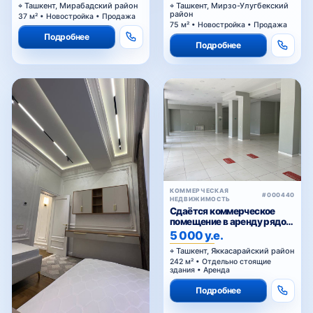
район
37 м² • Новостройка • Продажа
75 м² • Новостройка • Продажа
Подробнее
Подробнее
КОММЕРЧЕСКАЯ
#000440
НЕДВИЖИМОСТЬ
Сдаётся коммерческое
помещение в аренду рядом
Голубые купола
5 000 у.е.
Ташкент, Яккасарайский район
242 м² • Отдельно стоящие
здания • Аренда
Подробнее