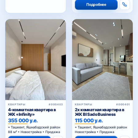
КВАРТИРЫ
#000403
КВАРТИРЫ
#000401
4-комнатная квартира в
2х комнатная квартира в
ЖК «Infinity»
ЖК BI Sado Business
355 000 у.е.
115 000 у.е.
Ташкент, Яшнабадский район
Ташкент, Яшнабадский район
88 м² • Новостройка • Продажа
Новостройка • Продажа
Подробнее
Подробнее