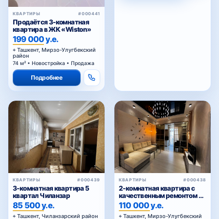
КВАРТИРЫ
#000441
Продаётся 3-комнатная
квартира в ЖК «Wiston»
199 000 у.е.
Ташкент, Мирзо-Улугбекский
район
74 м² • Новостройка • Продажа
Подробнее
КВАРТИРЫ
#000439
КВАРТИРЫ
#000438
3-комнатная квартира 5
2-комнатная квартира с
квартал Чиланзар
качественным ремонтом в
ЖК Parkent Avenue — 61,02
85 500 у.е.
110 000 у.е.
м²
Ташкент, Чиланзарский район
Ташкент, Мирзо-Улугбекский
район
68 м² • Вторичка • Продажа