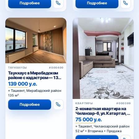
ТАУНХАУСЫ
#000400
Таунхаус в Мирабадском
районе с кадастром — 135
м² от застройщика
139 000 у.е.
Ташкент, Мирабадский район
135 м²
КВАРТИРЫ
#000399
Подробнее
2-комнатная квартира на
Чиланзар-6, ул. Катартал, с
мебелью и техникой
75 000 у.е.
Ташкент, Чиланзарский район
52 м² • Вторичка • Продажа
Подробнее