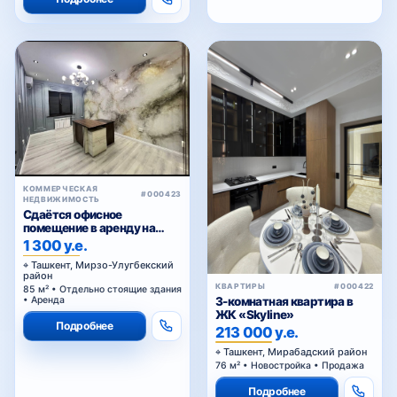
КОММЕРЧЕСКАЯ
#000423
НЕДВИЖИМОСТЬ
Сдаётся офисное
помещение в аренду на
Паркенском
1 300 у.е.
Ташкент, Мирзо-Улугбекский
район
КВАРТИРЫ
#000422
85 м² • Отдельно стоящие здания
3-комнатная квартира в
• Аренда
ЖК «Skyline»
Подробнее
213 000 у.е.
Ташкент, Мирабадский район
76 м² • Новостройка • Продажа
Подробнее