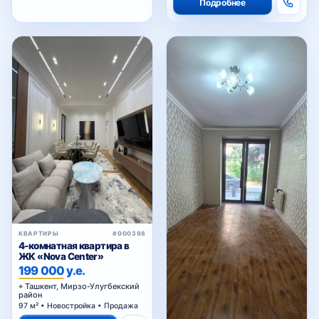
КВАРТИРЫ
#000398
4-комнатная квартира в
ЖК «Nova Center»
199 000 у.е.
Ташкент, Мирзо-Улугбекский
район
97 м² • Новостройка • Продажа
Подробнее