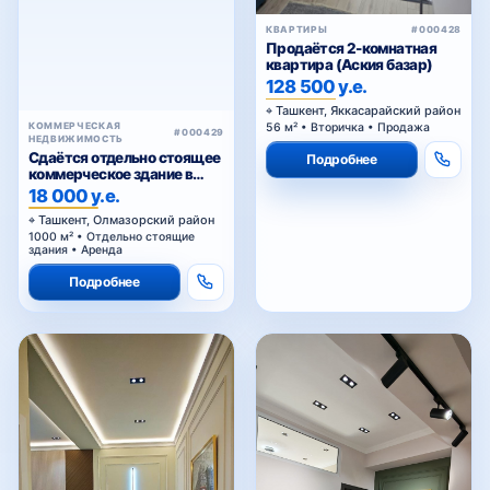
КВАРТИРЫ
#000428
Продаётся 2-комнатная
квартира (Аския базар)
128 500 у.е.
Ташкент, Яккасарайский район
КОММЕРЧЕСКАЯ
56 м² • Вторичка • Продажа
#000429
НЕДВИЖИМОСТЬ
Сдаётся отдельно стоящее
Подробнее
коммерческое здание в
аренду
18 000 у.е.
Ташкент, Олмазорский район
1000 м² • Отдельно стоящие
здания • Аренда
Подробнее