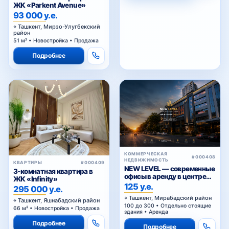
93 000 у.е.
Ташкент, Мирзо-Улугбекский
район
51 м² • Новостройка • Продажа
Подробнее
КОММЕРЧЕСКАЯ
#000408
НЕДВИЖИМОСТЬ
КВАРТИРЫ
#000409
NEW LEVEL — современные
3-комнатная квартира в
офисы в аренду в центре
ЖК «Infinity»
Ташкента от 25 уе за м²
125 у.е.
295 000 у.е.
Ташкент, Мирабадский район
Ташкент, Яшнабадский район
100 до 300 • Отдельно стоящие
66 м² • Новостройка • Продажа
здания • Аренда
Подробнее
Подробнее