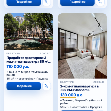
КВАРТИРЫ
#000417
Продаётся просторная 3-
комнатная квартира 85 м² в
ЖК Golden House — Мирзо-
110 000 у.е.
Улугбекский район
Ташкент, Мирзо-Улугбекский
район
85 м² • Новостройка • Продажа
КВАРТИРЫ
#000416
Подробнее
2-комнатная квартира в
ЖК «Muhtasham»
139 000 у.е.
Ташкент, Мирзо-Улугбекский
район
58 м² • Новостройка • Продажа
Подробнее