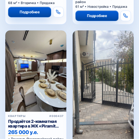
61 м² • Новостройка • Продажа
Подробнее
Подробнее
КВАРТИРЫ
#000437
Продаётся 2-комнатная
квартира в ЖК «Piramit
Tower»
265 000 у.е.
Ташкент, Яккасарайский район
КОММЕРЧЕСКАЯ
58 м² • Новостройка • Продажа