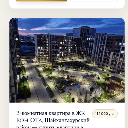
2-комнатная квартира в ЖК
114 000 у.е.
Koh Ota, Шайхантахурский
район — купить квартиру в