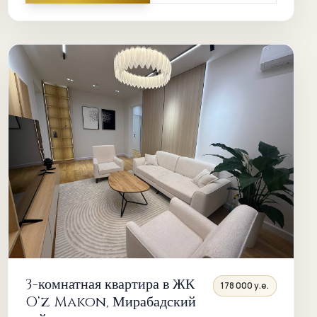
3-комнатная квартира в ЖК
178 000 у.е.
O‘z Makon, Мирабадский