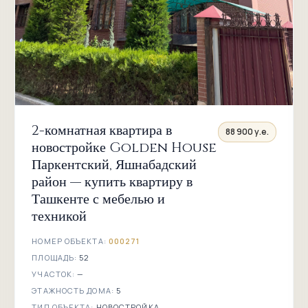
2-комнатная квартира в
88 900 у.е.
новостройке Golden House
Паркентский, Яшнабадский
район — купить квартиру в
Ташкенте с мебелью и
техникой
НОМЕР ОБЪЕКТА:
000271
ПЛОЩАДЬ:
52
УЧАСТОК:
—
ЭТАЖНОСТЬ ДОМА:
5
ТИП ОБЪЕКТА:
НОВОСТРОЙКА