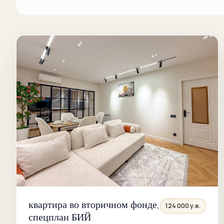
квартира во вторичном фонде,
124 000 у.е.
спецплан БИЙ