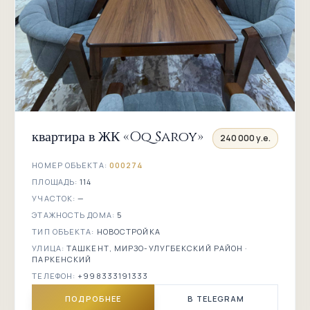
квартира в ЖК «Oq Saroy»
240 000 у.е.
НОМЕР ОБЪЕКТА:
000274
ПЛОЩАДЬ:
114
УЧАСТОК:
—
ЭТАЖНОСТЬ ДОМА:
5
ТИП ОБЪЕКТА:
НОВОСТРОЙКА
УЛИЦА:
ТАШКЕНТ, МИРЗО-УЛУГБЕКСКИЙ РАЙОН ·
ПАРКЕНСКИЙ
ТЕЛЕФОН:
+998333191333
ПОДРОБНЕЕ
В TELEGRAM