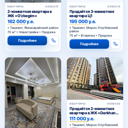
КВАРТИРЫ
#000375
КВАРТИРЫ
#000374
2-комнатная квартира в
Продаётся 3-комнатная
ЖК «O’zbegim»
квартира Ц1
162 000 у.е.
195 000 у.е.
Ташкент, Яккасарайский район
Ташкент, Мирзо-Улугбекский
район
70 м² • Новостройка • Продажа
75 м² • Вторичка • Продажа
Подробнее
Подробнее
КВАРТИРЫ
#000353
Продаётся 2-комнатная
квартира в ЖК «Darkhan
Avenue»
111 000 у.е.
Ташкент, Мирзо-Улугбекский
район