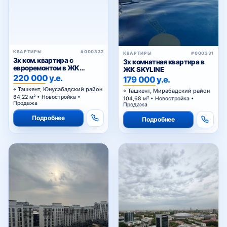
КВАРТИРЫ
#000332
КВАРТИРЫ
#000331
3х ком. квартира с
3х комнатная квартира в
евроремонтом в ЖК
ЖК SKYLINE
«Казахстан»
220 000 у.е.
179 000 у.е.
Ташкент, Юнусабадский район
Ташкент, Мирабадский район
84,22 м² • Новостройка •
104,68 м² • Новостройка •
Продажа
Продажа
Подробнее
Подробнее