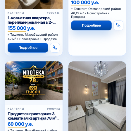
100 000 у.е.
Ташкент, Олмазорский район
КВАРТИРЫ
#000415
46,15 м² • Новостройка •
Продажа
1-комнатная квартира,
перепланированная в 2-
Подробнее
комнатную, в ЖК
155 000 у.е.
«Parkwood»
Ташкент, Мирабадский район
42 м² • Новостройка • Продажа
Подробнее
КВАРТИРЫ
#000412
Продается просторная 3-
комнатная квартира 78 м² в
Тузеле-2, Яшнабадский
69 000 у.е.
район — возможна покупка
Ташкент, Яшнабадский район
в ипотеку