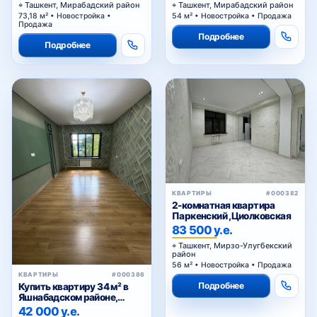
Ташкент, Мирабадский район
Ташкент, Мирабадский район
73,18 м² • Новостройка •
54 м² • Новостройка • Продажа
Продажа
Подробнее
Подробнее
КВАРТИРЫ
#000382
2-комнатная квартира
Паркенский ,Циолковская
83 500 у.е.
Ташкент, Мирзо-Улугбекский
район
56 м² • Новостройка • Продажа
КВАРТИРЫ
#000386
Подробнее
Купить квартиру 34 м² в
Яшнабадском районе,
Асалобод-2 — кирпичный
42 000 у.е.
дом, подходит под офис