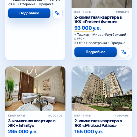
78 м² • Вторичка • Продажа
КВАРТИРЫ
#000411
Подробнее
2-комнатная квартира в
ЖК «Parkent Avenue»
93 000 у.е.
Ташкент, Мирзо-Улугбекский
район
51 м² • Новостройка • Продажа
Подробнее
КВАРТИРЫ
#000409
КВАРТИРЫ
#000406
3-комнатная квартира в
2-комнатная квартира в
ЖК «Infinity»
ЖК «Mirabad Palace»
295 000 у.е.
155 000 у.е.
Ташкент, Яшнабадский район
Ташкент, Мирабадский район