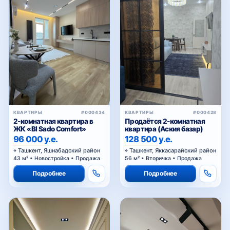
КВАРТИРЫ
#000434
КВАРТИРЫ
#000428
2-комнатная квартира в
Продаётся 2-комнатная
ЖК «BI Sado Comfort»
квартира (Аския базар)
96 000 у.е.
128 500 у.е.
Ташкент, Яшнабадский район
Ташкент, Яккасарайский район
43 м² • Новостройка • Продажа
56 м² • Вторичка • Продажа
Подробнее
Подробнее