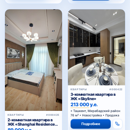
КВАРТИРЫ
#000422
3-комнатная квартира в
ЖК «Skyline»
213 000 у.е.
Ташкент, Мирабадский район
76 м² • Новостройка • Продажа
КВАРТИРЫ
#000425
2-комнатная квартира в
Подробнее
ЖК «Shanghai Residence
(China House)»
89 000 у.е.