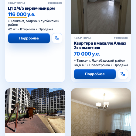
КВАРТИРЫ
#000339
Ц1 2/4/5 кирпичный дом
116 000 у.е.
Ташкент, Мирзо-Улугбекский
район
42 м² • Вторичка • Продажа
Подробнее
КВАРТИРЫ
#000338
Квартира в махалле Алмаз
3х комнатная
70 000 у.е.
Ташкент, Яшнабадский район
66,6 м² • Новостройка • Продажа
Подробнее
КВАРТИРЫ
#000336