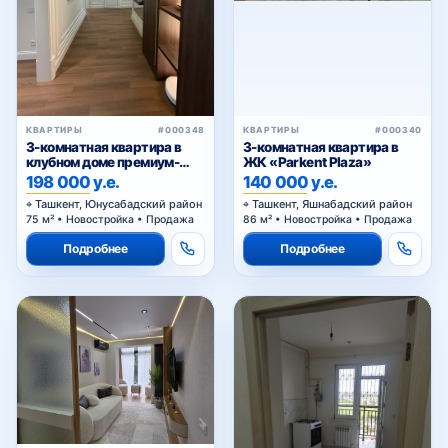
КВАРТИРЫ
#000348
КВАРТИРЫ
#000340
3-комнатная квартира в
3-комнатная квартира в
клубном доме премиум-
ЖК «Parkent Plaza»
класса
198 000 у.е.
140 000 у.е.
Ташкент, Юнусабадский район
Ташкент, Яшнабадский район
75 м² • Новостройка • Продажа
86 м² • Новостройка • Продажа
Подробнее
Подробнее