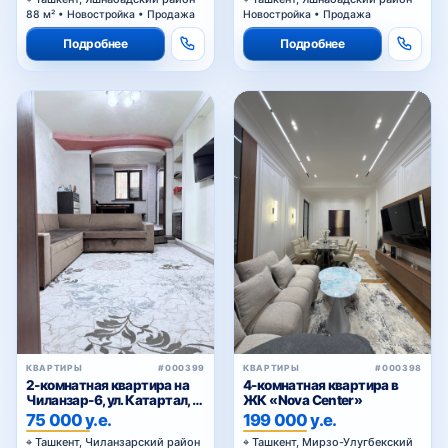
88 м² • Новостройка • Продажа
Новостройка • Продажа
Подробнее
Подробнее
КВАРТИРЫ
#000399
КВАРТИРЫ
#000398
2-комнатная квартира на
4-комнатная квартира в
Чиланзар-6, ул. Катартал, с
ЖК «Nova Center»
мебелью и техникой
75 000 у.е.
199 000 у.е.
Ташкент, Чиланзарский район
Ташкент, Мирзо-Улугбекский
район