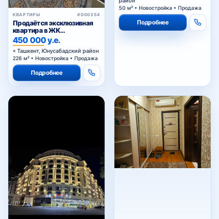
50 м² • Новостройка • Продажа
КВАРТИРЫ
#000354
Подробнее
Продаётся эксклюзивная
квартира в ЖК
«Megapolis»
450 000 у.е.
Ташкент, Юнусабадский район
226 м² • Новостройка • Продажа
Подробнее