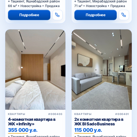
66 м² • Новостройка • Продажа
71 м² • Новостройка • Продажа
Подробнее
Подробнее
КВАРТИРЫ
#000403
КВАРТИРЫ
#000401
4-комнатная квартира в
2х комнатная квартира в
ЖК «Infinity»
ЖК BI Sado Business
355 000 у.е.
115 000 у.е.
Ташкент, Яшнабадский район
Ташкент, Яшнабадский район