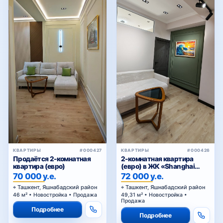
КВАРТИРЫ
#000426
КВАРТИРЫ
#000427
2-комнатная квартира
Продаётся 2-комнатная
(евро) в ЖК «Shanghai
квартира (евро)
Residence (China House)»
72 000 у.е.
70 000 у.е.
Ташкент, Яшнабадский район
Ташкент, Яшнабадский район
49,31 м² • Новостройка •
46 м² • Новостройка • Продажа
Продажа
Подробнее
Подробнее