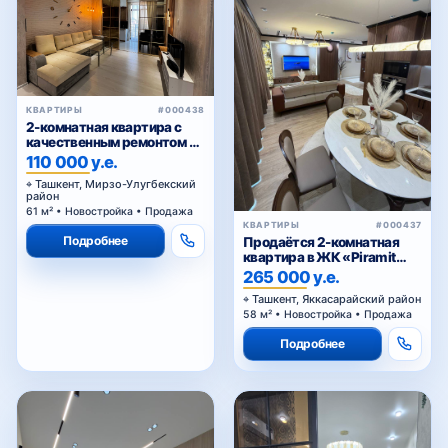
КВАРТИРЫ
#000438
2-комнатная квартира с
качественным ремонтом в
ЖК Parkent Avenue — 61,02
110 000 у.е.
м²
Ташкент, Мирзо-Улугбекский
район
61 м² • Новостройка • Продажа
КВАРТИРЫ
#000437
Подробнее
Продаётся 2-комнатная
квартира в ЖК «Piramit
Tower»
265 000 у.е.
Ташкент, Яккасарайский район
58 м² • Новостройка • Продажа
Подробнее