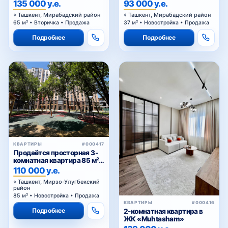
135 000 у.е.
93 000 у.е.
Ташкент, Мирабадский район
Ташкент, Мирабадский район
65 м² • Вторичка • Продажа
37 м² • Новостройка • Продажа
Подробнее
Подробнее
КВАРТИРЫ
#000417
Продаётся просторная 3-
комнатная квартира 85 м² в
ЖК Golden House — Мирзо-
110 000 у.е.
Улугбекский район
Ташкент, Мирзо-Улугбекский
район
85 м² • Новостройка • Продажа
КВАРТИРЫ
#000416
Подробнее
2-комнатная квартира в
ЖК «Muhtasham»
139 000 у.е.