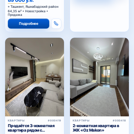
Ташкент, Яшнабадский район
64,35 м² • Новостройка •
Продажа
Подробнее
КВАРТИРЫ
#000419
КВАРТИРЫ
#000418
Продаётся 3-комнатная
2-комнатная квартира в
квартира рядом с
ЖК «Oz Makon»
Госпитальным рынком