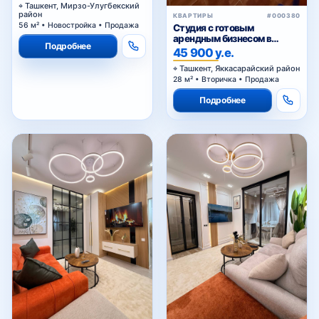
Ташкент, Мирзо-Улугбекский
район
КВАРТИРЫ
#000380
56 м² • Новостройка • Продажа
Студия с готовым
арендным бизнесом в
Подробнее
Яккасарайском районе
45 900 у.е.
Ташкента
Ташкент, Яккасарайский район
28 м² • Вторичка • Продажа
Подробнее