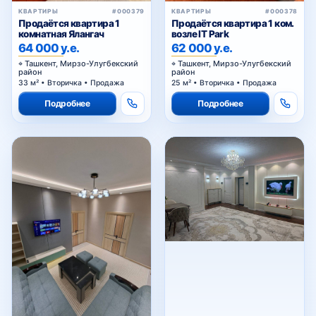
КВАРТИРЫ
#000379
КВАРТИРЫ
#000378
Продаётся квартира 1
Продаётся квартира 1 ком.
комнатная Ялангач
возле IT Park
64 000 у.е.
62 000 у.е.
Ташкент, Мирзо-Улугбекский
Ташкент, Мирзо-Улугбекский
район
район
33 м² • Вторичка • Продажа
25 м² • Вторичка • Продажа
Подробнее
Подробнее