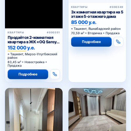
КВАРТИРЫ
#000349
3х комнатная квартира на 5
этаже 5-этажного дома
85 000 у.е.
Ташкент, Яшнабадский район
КВАРТИРЫ
#000351
70,59 м² • Вторичка • Продажа
Продаётся 2-комнатная
Подробнее
квартира в ЖК «OQ Saroy
Deluxe»
152 000 у.е.
Ташкент, Мирзо-Улугбекский
район
83,45 м² • Новостройка •
Продажа
Подробнее