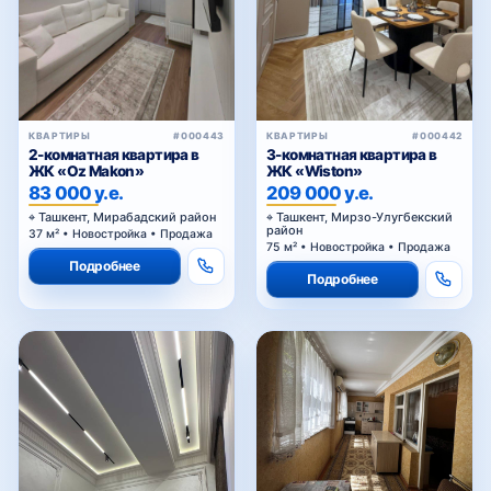
КВАРТИРЫ
#000443
КВАРТИРЫ
#000442
2-комнатная квартира в
3-комнатная квартира в
ЖК «Oz Makon»
ЖК «Wiston»
83 000 у.е.
209 000 у.е.
Ташкент, Мирабадский район
Ташкент, Мирзо-Улугбекский
район
37 м² • Новостройка • Продажа
75 м² • Новостройка • Продажа
Подробнее
Подробнее