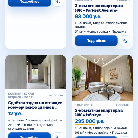
КВАРТИРЫ
#000391
КВАРТИРЫ
#000390
3-комнатная квартира в
2-комнатная квартира в
ЖК «Parkwood»
ЖК «Oz Makon»
249 000 у.е.
135 000 у.е.
Ташкент, Мирабадский район
Ташкент, Мирабадский район
73,18 м² • Новостройка •
54 м² • Новостройка • Продажа
Продажа
Подробнее
Подробнее