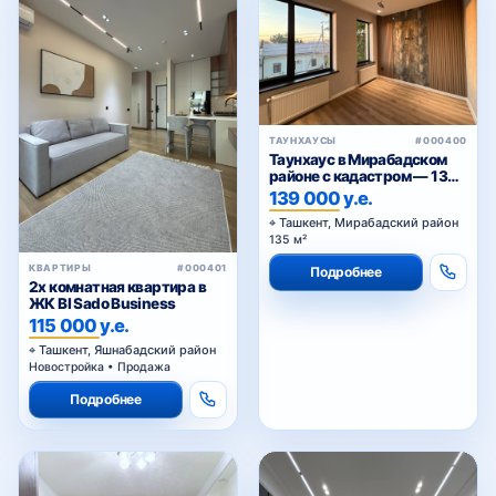
КВАРТИРЫ
#000382
2-комнатная квартира
Паркенский ,Циолковская
83 500 у.е.
Ташкент, Мирзо-Улугбекский
район
56 м² • Новостройка • Продажа
КОММЕРЧЕСКАЯ
#000383
НЕДВИЖИМОСТЬ
Подробнее
Сдаётся коммерческое
помещение в аренду
18 у.е.
Ташкент, Юнусабадский район
460 м² • Продажа
Подробнее