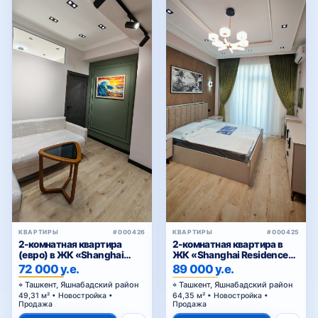
КВАРТИРЫ
#000412
Продается просторная 3-
комнатная квартира 78 м² в
Тузеле-2, Яшнабадский
69 000 у.е.
район — возможна покупка
Ташкент, Яшнабадский район
в ипотеку
78 м² • Вторичка • Продажа
КВАРТИРЫ
#000411
Подробнее
2-комнатная квартира в
ЖК «Parkent Avenue»
93 000 у.е.
Ташкент, Мирзо-Улугбекский
район
51 м² • Новостройка • Продажа
Подробнее