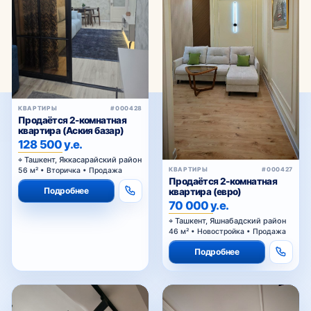
КОММЕРЧЕСКАЯ
#000414
НЕДВИЖИМОСТЬ
Сдаётся коммерческое
помещение в аренду
23 у.е.
Ташкент, Яшнабадский район
1100 м² • Отдельно стоящие
здания • Аренда
КВАРТИРЫ
#000413
2-комнатная квартирав
Подробнее
ЖК «NRG Jomiy»
100 000 у.е.
Ташкент, Олмазорский район
46,15 м² • Новостройка •
Продажа
Подробнее