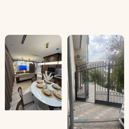
КВАРТИРЫ
#000422
КОММЕРЧЕСКАЯ
#000421
НЕДВИЖИМОСТЬ
3-комнатная квартира в
Сдаётся коммерческое
ЖК «Skyline»
помещение в аренду
213 000 у.е.
4 500 у.е.
Ташкент, Мирабадский район
Ташкент, Яккасарайский район
76 м² • Новостройка • Продажа
165 м² • Отдельно стоящие
здания • Аренда
Подробнее
Подробнее