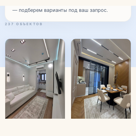
56 м² • Вторичка • Продажа
КВАРТИРЫ
#000427
Продаётся 2-комнатная
Подробнее
квартира (евро)
70 000 у.е.
Ташкент, Яшнабадский район
46 м² • Новостройка • Продажа
Подробнее