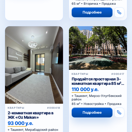
КВАРТИРЫ
#000401
Подробнее
2х комнатная квартира в
ЖК BI Sado Business
115 000 у.е.
Ташкент, Яшнабадский район
Новостройка • Продажа
Подробнее