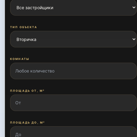
Бирлашган
ТИП ОБЪЕКТА
Боткина
КОМНАТЫ
Буюк Ипак Йули
ПЛОЩАДЬ ОТ, М²
Дустлик
Жаркурган
ПЛОЩАДЬ ДО, М²