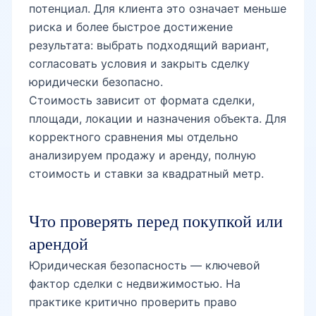
потенциал. Для клиента это означает меньше
Тузель-3
риска и более быстрое достижение
результата: выбрать подходящий вариант,
согласовать условия и закрыть сделку
ТАПОиЧ
юридически безопасно.
Стоимость зависит от формата сделки,
площади, локации и назначения объекта. Для
метро Дустлик
корректного сравнения мы отдельно
анализируем продажу и аренду, полную
стоимость и ставки за квадратный метр.
Яшнабадский рынок
Что проверять перед покупкой или
Янгиабад базар
арендой
Юридическая безопасность — ключевой
фактор сделки с недвижимостью. На
Куйлюк базар
практике критично проверить право