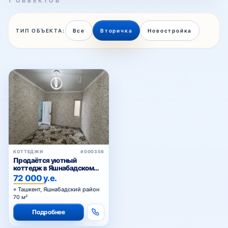
1 ОБЪЕКТОВ
ТИП ОБЪЕКТА:
Все
Вторичка
Новостройка
Паркентская
Рисовый
Садыка Азимова
КОТТЕДЖИ
#000356
Продаётся уютный
Табассум
коттедж в Яшнабадском
районе
72 000 у.е.
Ташкент, Яшнабадский район
70 м²
Ташсельмаш
Подробнее