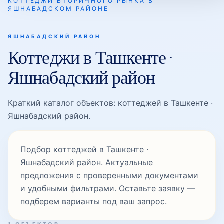
КОТТЕДЖИ ВТОРИЧНОГО РЫНКА В
ЯШНАБАДСКОМ РАЙОНЕ
Махтумкули
ЯШНАБАДСКИЙ РАЙОН
Коттеджи в Ташкенте ·
Машинасозлар
Яшнабадский район
Краткий каталог объектов: коттеджей в Ташкенте ·
Мумтоз
Яшнабадский район.
Нодирабегим
Подбор коттеджей в Ташкенте ·
Яшнабадский район. Актуальные
предложения с проверенными документами
Олтинкул
и удобными фильтрами. Оставьте заявку —
подберем варианты под ваш запрос.
Оханграбо