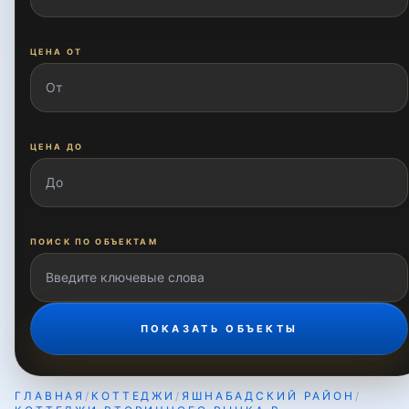
Ислам Ота
ЦЕНА ОТ
Кадышева
ЦЕНА ДО
Кадышева массив
Корасув
ПОИСК ПО ОБЪЕКТАМ
Лисунова
ПОКАЗАТЬ ОБЪЕКТЫ
Мавлона Риёзи
ГЛАВНАЯ
/
КОТТЕДЖИ
/
ЯШНАБАДСКИЙ РАЙОН
/