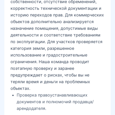
собственности, отсутствие обременений,
корректность технической документации и
Рисовый базар
историю переходов прав. Для коммерческих
объектов дополнительно анализируется
назначение помещения, допустимые виды
Мухтара Ашрафи
деятельности и соответствие требованиям
по эксплуатации. Для участков проверяется
категория земли, разрешенное
Авиагородок
использование и градостроительные
ограничения. Наша команда проводит
поэтапную проверку и заранее
Паркентский рядом
предупреждает о рисках, чтобы вы не
теряли время и деньги на проблемных
объектах.
Energy ZamOn
Проверка правоустанавливающих
документов и полномочий продавца/
арендодателя.
Куйлюк