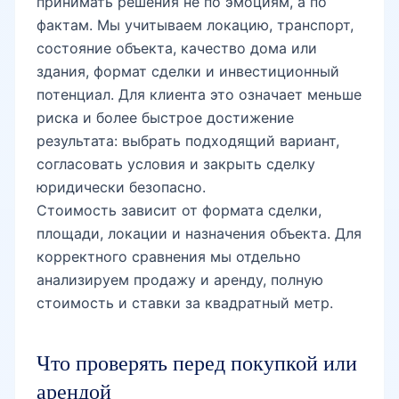
принимать решения не по эмоциям, а по
Госпитальный рынок
фактам. Мы учитываем локацию, транспорт,
состояние объекта, качество дома или
здания, формат сделки и инвестиционный
Мирабадский рынок
потенциал. Для клиента это означает меньше
риска и более быстрое достижение
результата: выбрать подходящий вариант,
метро Ойбек
согласовать условия и закрыть сделку
юридически безопасно.
Стоимость зависит от формата сделки,
метро Минг Урик
площади, локации и назначения объекта. Для
корректного сравнения мы отдельно
анализируем продажу и аренду, полную
метро Космонавтлар
стоимость и ставки за квадратный метр.
Что проверять перед покупкой или
улица Нукус
арендой