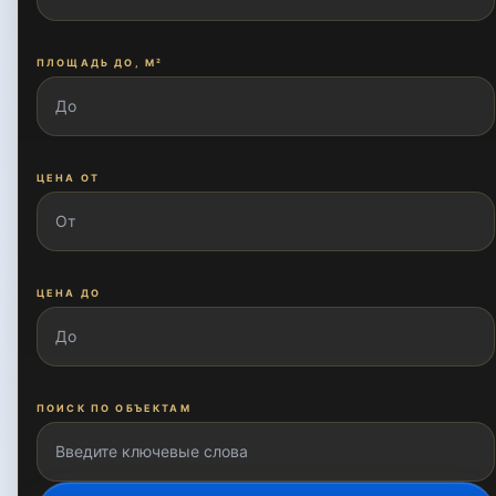
Госпиталка
ПЛОЩАДЬ ДО, М²
Ислама Каримова
ЦЕНА ОТ
Катта Миробод
Кичик Бешагач
ЦЕНА ДО
Кичик Мирабад
ПОИСК ПО ОБЪЕКТАМ
Куйлюкское шоссе