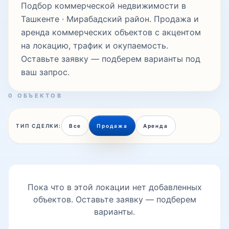
Подбор коммерческой недвижимости в
Ташкенте · Мирабадский район. Продажа и
аренда коммерческих объектов с акцентом
Паркентская
на локацию, трафик и окупаемость.
Оставьте заявку — подберем варианты под
ваш запрос.
Сайхун
0 ОБЪЕКТОВ
Саракуль
ТИП СДЕЛКИ:
Все
Продажа
Аренда
Северный вокзал
Пока что в этой локации нет добавленных
объектов. Оставьте заявку — подберем
Таллимаржон
варианты.