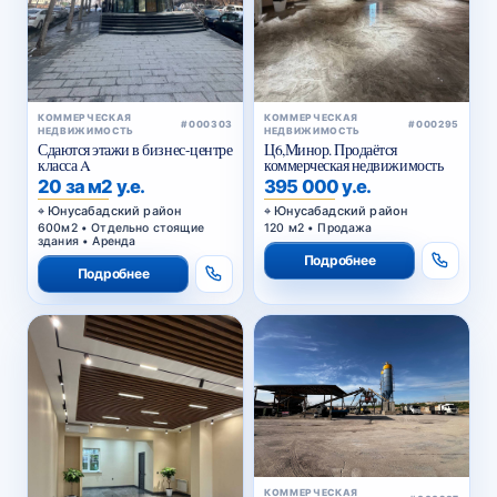
КОММЕРЧЕСКАЯ
КОММЕРЧЕСКАЯ
#000303
#000295
НЕДВИЖИМОСТЬ
НЕДВИЖИМОСТЬ
Сдаются этажи в бизнес-центре
Ц6,Минор. Продаётся
класса A
коммерческая недвижимость
20 за м2 у.е.
395 000 у.е.
Юнусабадский район
Юнусабадский район
600м2 • Отдельно стоящие
120 м2 • Продажа
здания • Аренда
Подробнее
Подробнее
КОММЕРЧЕСКАЯ
#000287