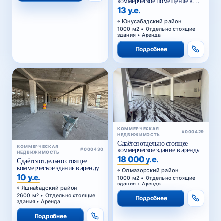
коммерческое помещение в
аренду
13 у.е.
Юнусабадский район
1000 м2 • Отдельно стоящие
здания • Аренда
Подробнее
КОММЕРЧЕСКАЯ
#000429
НЕДВИЖИМОСТЬ
Сдаётся отдельно стоящее
КОММЕРЧЕСКАЯ
коммерческое здание в аренду
#000430
НЕДВИЖИМОСТЬ
18 000 у.е.
Сдаётся отдельно стоящее
коммерческое здание в аренду
Олмазорский район
10 у.е.
1000 м2 • Отдельно стоящие
здания • Аренда
Яшнабадский район
2600 м2 • Отдельно стоящие
Подробнее
здания • Аренда
Подробнее