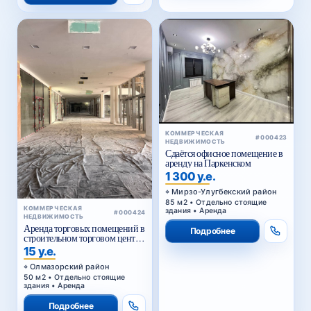
КОММЕРЧЕСКАЯ
#000423
НЕДВИЖИМОСТЬ
Сдаётся офисное помещение в
аренду на Паркенском
1 300 у.е.
Мирзо-Улугбекский район
85 м2 • Отдельно стоящие
КОММЕРЧЕСКАЯ
здания • Аренда
#000424
НЕДВИЖИМОСТЬ
Аренда торговых помещений в
Подробнее
строительном торговом центре
у Жомий базара в Ташкенте
15 у.е.
Олмазорский район
50 м2 • Отдельно стоящие
здания • Аренда
Подробнее