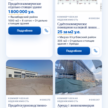
Продаётся коммерческое
отдельно стоящее здание
1 800 000 у.е.
Яшнабадский район
КОММЕРЧЕСКАЯ
#000284
НЕДВИЖИМОСТЬ
1000 м2 • 6 соток • Отдельно
Сдаётся коммерческое
стоящие здания
помещение на первой линии
Сайрам
Подробнее
25 за м2 у.е.
Мирзо-Улугбекский район
305 м2 • Отдельно стоящие
здания • Аренда
Подробнее
КОММЕРЧЕСКАЯ
КОММЕРЧЕСКАЯ
#000273
#000247
НЕДВИЖИМОСТЬ
НЕДВИЖИМОСТЬ
Продаётся производственно-
Аренда 1 линия коммерция