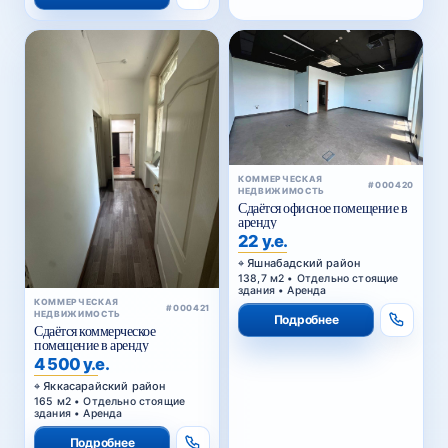
КОММЕРЧЕСКАЯ
#000420
НЕДВИЖИМОСТЬ
Сдаётся офисное помещение в
аренду
22 у.е.
Яшнабадский район
138,7 м2 • Отдельно стоящие
здания • Аренда
КОММЕРЧЕСКАЯ
#000421
НЕДВИЖИМОСТЬ
Подробнее
Сдаётся коммерческое
помещение в аренду
4 500 у.е.
Яккасарайский район
165 м2 • Отдельно стоящие
здания • Аренда
Подробнее