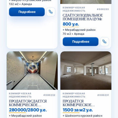
132 м2 • Аренда
КОММЕРЧЕСКАЯ
#000233
НЕДВИЖИМОСТЬ
Подробнее
СДАЁТСЯ ПОДВАЛЬНОЕ
ПОМЕЩЕНИЕ НА ЦУМе
800 у.е.
Мирабадский район
70 м2 • Аренда
Подробнее
КОММЕРЧЕСКАЯ
КОММЕРЧЕСКАЯ
#000232
#000231
НЕДВИЖИМОСТЬ
НЕДВИЖИМОСТЬ
ПРОДАЕТСЯ/СДАЕТСЯ
ПРОДАЁТСЯ
КОММЕРЧЕСКОЕ
КОММЕРЧЕСКОЕ
ПОМЕЩЕНИЕ НУКУССКАЯ
ПОМЕЩЕНИЕ ВДОЛЬ
280000/2800 у.е.
1500 за м2 у.е.
ДОРОГИ , КУКЧА
Мирабадский район
Шайхонтохурский район