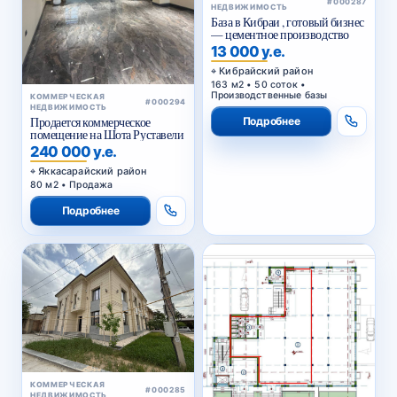
НЕДВИЖИМОСТЬ
База в Кибраи , готовый бизнес
— цементное производство
13 000 у.е.
Кибрайский район
163 м2 • 50 соток •
Производственные базы
КОММЕРЧЕСКАЯ
#000294
НЕДВИЖИМОСТЬ
Подробнее
Продается коммерческое
помещение на Шота Руставели
240 000 у.е.
Яккасарайский район
80 м2 • Продажа
Подробнее
КОММЕРЧЕСКАЯ
#000285
НЕДВИЖИМОСТЬ