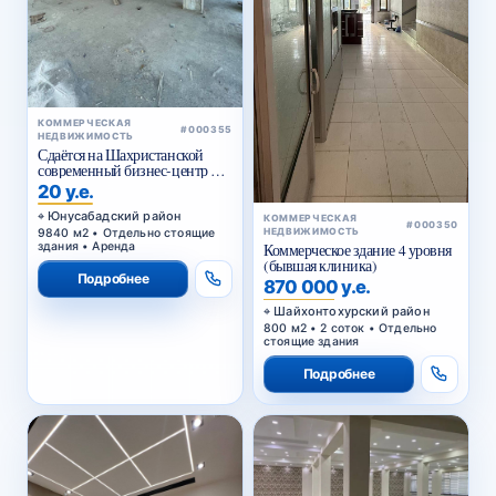
КОММЕРЧЕСКАЯ
#000355
НЕДВИЖИМОСТЬ
Сдаётся на Шахристанской
современный бизнес-центр в
аренду
20 у.е.
Юнусабадский район
КОММЕРЧЕСКАЯ
#000350
9840 м2 • Отдельно стоящие
НЕДВИЖИМОСТЬ
здания • Аренда
Коммерческое здание 4 уровня
(бывшая клиника)
Подробнее
870 000 у.е.
Шайхонтохурский район
800 м2 • 2 соток • Отдельно
стоящие здания
Подробнее