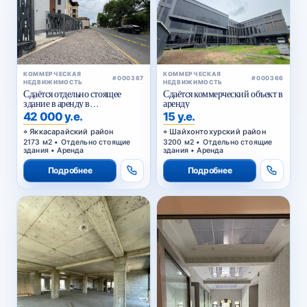
КОММЕРЧЕСКАЯ
КОММЕРЧЕСКАЯ
#000367
#000366
НЕДВИЖИМОСТЬ
НЕДВИЖИМОСТЬ
Сдаётся отдельно стоящее
Сдаётся коммерческий объект в
здание в аренду в
аренду
Яккасарайском районе
42 000 у.е.
15 у.е.
Яккасарайский район
Шайхонтохурский район
2173 м2 • Отдельно стоящие
3200 м2 • Отдельно стоящие
здания • Аренда
здания • Аренда
Подробнее
Подробнее