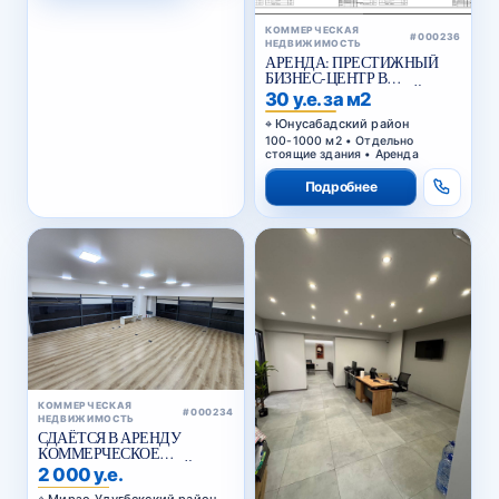
КОММЕРЧЕСКАЯ
#000236
НЕДВИЖИМОСТЬ
АРЕНДА: ПРЕСТИЖНЫЙ
БИЗНЕС-ЦЕНТР В
ЮНУСАБАДСКОМ РАЙОНЕ
30 у.е. за м2
Юнусабадский район
100-1000 м2 • Отдельно
стоящие здания • Аренда
Подробнее
КОММЕРЧЕСКАЯ
#000234
НЕДВИЖИМОСТЬ
СДАЁТСЯ В АРЕНДУ
КОММЕРЧЕСКОЕ
ПОМЕЩЕНИЕ В АКАЙ
2 000 у.е.
СИТИ
Мирзо-Улугбекский район