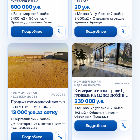
складская база с
3.000м2
приватизированным
800 000 у.е.
20 у.е.
земельным участком в
Бектемирском районе
Бектемирский район
Мирзо-Улугбекский район
Ташкента
5400 м2 • 50 соток •
3.000м2 • Отдельно стоящие
Производственные базы
здания • Аренда
Подробнее
Подробнее
КОММЕРЧЕСКАЯ
#000243
НЕДВИЖИМОСТЬ
Коммерческое помещение Ц-1
КОММЕРЧЕСКАЯ
площадь 102 м2 под любой вид
#000244
НЕДВИЖИМОСТЬ
коммерции 1 этаж
239 000 у.е.
Продажа коммерческой земли в
Ташкенте — участок
Мирзо-Улугбекский район
промышленного назначения
13 000 у.е. за сотку
102 м2 • Общепит и ивент-
2,6 га в Янги-Хаётском районе
объекты • Продажа
Сергелийский район
2,6 гектара • 260 соток • Земля
Подробнее
под коммерцию
Подробнее