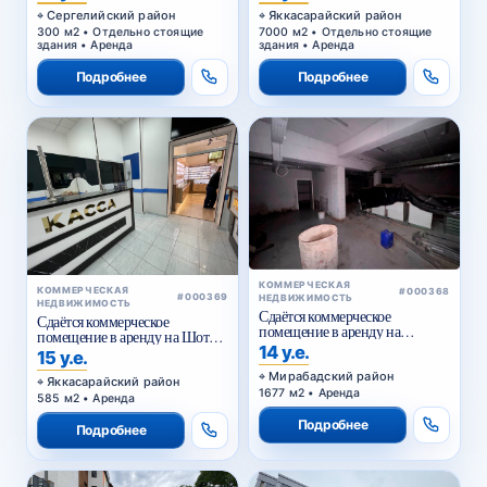
Сергелийский район
Яккасарайский район
300 м2 • Отдельно стоящие
7000 м2 • Отдельно стоящие
здания • Аренда
здания • Аренда
Подробнее
Подробнее
КОММЕРЧЕСКАЯ
КОММЕРЧЕСКАЯ
#000368
#000369
НЕДВИЖИМОСТЬ
НЕДВИЖИМОСТЬ
Сдаётся коммерческое
Сдаётся коммерческое
помещение в аренду на
помещение в аренду на Шота
Куйлюке
14 у.е.
Руставели
15 у.е.
Мирабадский район
Яккасарайский район
1677 м2 • Аренда
585 м2 • Аренда
Подробнее
Подробнее