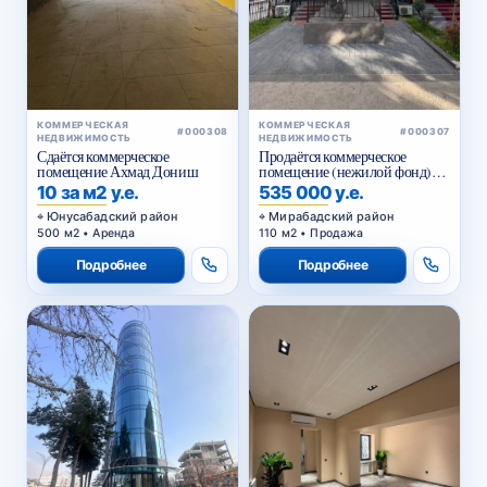
КОММЕРЧЕСКАЯ
КОММЕРЧЕСКАЯ
#000308
#000307
НЕДВИЖИМОСТЬ
НЕДВИЖИМОСТЬ
Сдаётся коммерческое
Продаётся коммерческое
помещение Ахмад Дониш
помещение (нежилой фонд)
Чехова
10 за м2 у.е.
535 000 у.е.
Юнусабадский район
Мирабадский район
500 м2 • Аренда
110 м2 • Продажа
Подробнее
Подробнее