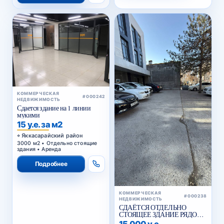
КОММЕРЧЕСКАЯ
#000242
НЕДВИЖИМОСТЬ
Сдается здание на 1 линии
мукими
15 у.е. за м2
Яккасарайский район
3000 м2 • Отдельно стоящие
здания • Аренда
Подробнее
КОММЕРЧЕСКАЯ
#000238
НЕДВИЖИМОСТЬ
СДАЁТСЯ ОТДЕЛЬНО
СТОЯЩЕЕ ЗДАНИЕ РЯДОМ
С ЖИГУЛИ БАР
15 000 у.е.