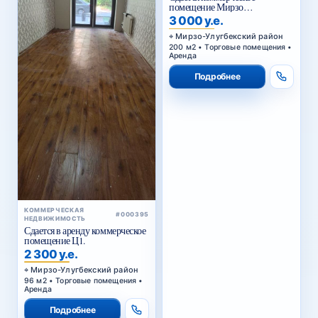
помещение Мирзо
Улугбекский район.
3 000 у.е.
Мирзо-Улугбекский район
200 м2 • Торговые помещения •
Аренда
Подробнее
КОММЕРЧЕСКАЯ
#000395
НЕДВИЖИМОСТЬ
Сдается в аренду коммерческое
помещение Ц1.
2 300 у.е.
Мирзо-Улугбекский район
96 м2 • Торговые помещения •
Аренда
Подробнее