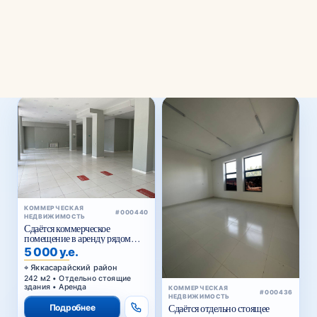
⌄
Районы
КОММЕРЧЕСКАЯ
#000440
НЕДВИЖИМОСТЬ
Сдаётся коммерческое
помещение в аренду рядом
Голубые купола
5 000 у.е.
Яккасарайский район
242 м2 • Отдельно стоящие
здания • Аренда
КОММЕРЧЕСКАЯ
#000436
НЕДВИЖИМОСТЬ
Подробнее
Сдаётся отдельно стоящее