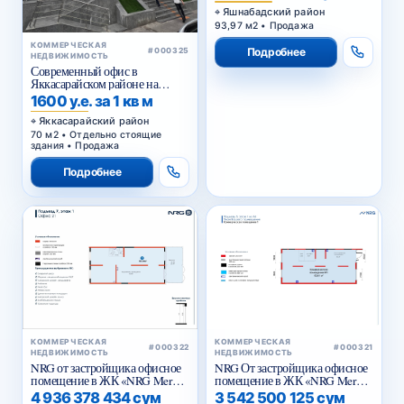
Яшнабадский район
93,97 м2 • Продажа
КОММЕРЧЕСКАЯ
Подробнее
#000325
НЕДВИЖИМОСТЬ
Современный офис в
Яккасарайском районе на
первой линии
1600 у.е. за 1 кв м
Яккасарайский район
70 м2 • Отдельно стоящие
здания • Продажа
Подробнее
КОММЕРЧЕСКАЯ
КОММЕРЧЕСКАЯ
#000322
#000321
НЕДВИЖИМОСТЬ
НЕДВИЖИМОСТЬ
NRG от застройщика офисное
NRG От застройщика офисное
помещение в ЖК «NRG Meros
помещение в ЖК «NRG Meros
Business»
Comfort»
4 936 378 434 сум
3 542 500 125 сум