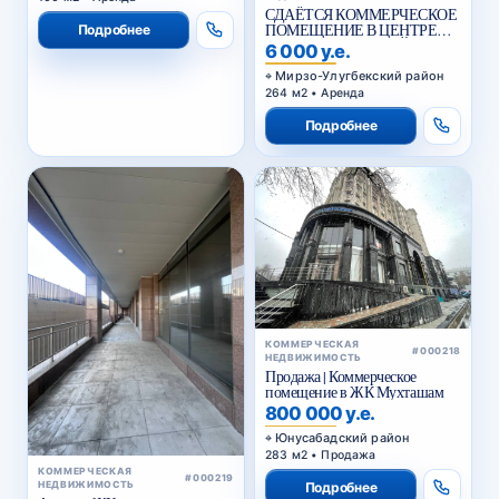
СДАЁТСЯ КОММЕРЧЕСКОЕ
ПОМЕЩЕНИЕ В ЦЕНТРЕ
Подробнее
ГОРОДА НА ПЕРВОЙ
6 000 у.е.
ЛИНИИ
Мирзо-Улугбекский район
264 м2 • Аренда
Подробнее
КОММЕРЧЕСКАЯ
#000218
НЕДВИЖИМОСТЬ
Продажа | Коммерческое
помещение в ЖК Мухташам
800 000 у.е.
Юнусабадский район
283 м2 • Продажа
КОММЕРЧЕСКАЯ
#000219
НЕДВИЖИМОСТЬ
Подробнее