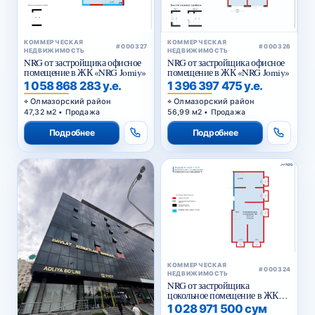
КОММЕРЧЕСКАЯ
КОММЕРЧЕСКАЯ
#000327
#000326
НЕДВИЖИМОСТЬ
НЕДВИЖИМОСТЬ
NRG от застройщика офисное
NRG от застройщика офисное
помещение в ЖК «NRG Jomiy»
помещение в ЖК «NRG Jomiy»
1 058 868 283 у.е.
1 396 397 475 у.е.
Олмазорский район
Олмазорский район
47,32 м2 • Продажа
56,99 м2 • Продажа
Подробнее
Подробнее
КОММЕРЧЕСКАЯ
#000324
НЕДВИЖИМОСТЬ
NRG от застройщика
цокольное помещение в ЖК
«NRG Yangi Baxt »
1 028 971 500 сум