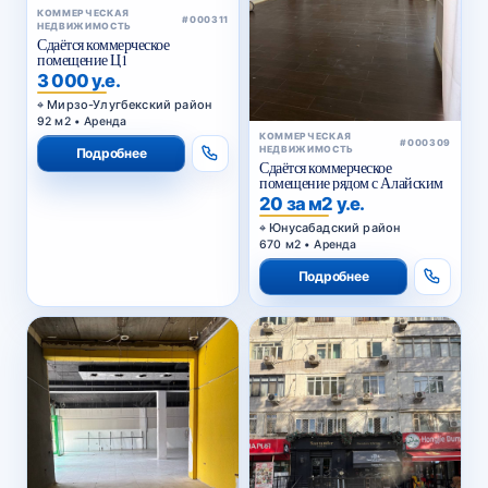
КОММЕРЧЕСКАЯ
#000311
НЕДВИЖИМОСТЬ
Сдаётся коммерческое
помещение Ц1
3 000 у.е.
Мирзо-Улугбекский район
92 м2 • Аренда
КОММЕРЧЕСКАЯ
#000309
НЕДВИЖИМОСТЬ
Подробнее
Сдаётся коммерческое
помещение рядом с Алайским
20 за м2 у.е.
Юнусабадский район
670 м2 • Аренда
Подробнее