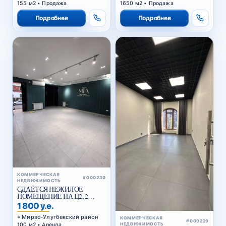
155 м2 • Продажа
1650 м2 • Продажа
Подробнее
Подробнее
КОММЕРЧЕСКАЯ
#000230
НЕДВИЖИМОСТЬ
СДАЁТСЯ НЕЖИЛОЕ
ПОМЕЩЕНИЕ НА Ц2, 2
ЛИНИЯ ВДОЛЬ ДОРОГИ
1 800 у.е.
Мирзо-Улугбекский район
КОММЕРЧЕСКАЯ
#000229
100 м2 • Аренда
НЕДВИЖИМОСТЬ