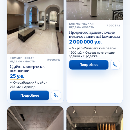
КОММЕРЧЕСКАЯ
#000342
НЕДВИЖИМОСТЬ
Продаётся отдельно стоящее
нежилое здание на Паркенском
2 000 000 у.е.
Мирзо-Улугбекский район
1200 м2 • Отдельно стоящие
здания • Продажа
КОММЕРЧЕСКАЯ
#000343
НЕДВИЖИМОСТЬ
Подробнее
Сдаётся коммерческое
помещение
25 у.е.
Юнусабадский район
278 м2 • Аренда
Подробнее