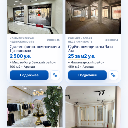
КОММЕРЧЕСКАЯ
КОММЕРЧЕСКАЯ
#000315
#000314
НЕДВИЖИМОСТЬ
НЕДВИЖИМОСТЬ
Сдается офисное помещение на
Сдаётся помещение на Чапан-
Циолковском
Ата
2 500 у.е.
25 за м2 у.е.
Мирзо-Улугбекский район
Чиланзарский район
100 м2 • Аренда
450 м2 • Аренда
Подробнее
Подробнее