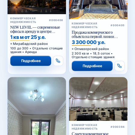
КОММЕРЧЕСКАЯ
#000408
НЕДВИЖИМОСТЬ
КОММЕРЧЕСКАЯ
#000405
NEW LEVEL — современные
НЕДВИЖИМОСТЬ
офисы в аренду в центре
Продажа коммерческого
Ташкента от 25 уе за м²
объекта на первой линии
1 кв м от 25 у.е.
Кольцевой дороги в Ташкенте
3 300 000 у.е.
Мирабадский район
100 до 300 • Отдельно стоящие
Олмазорский район
здания • Аренда
2 300 кв м • 18,5 соток •
Отдельно стоящие здания
Подробнее
Подробнее
КОММЕРЧЕСКАЯ
#000394
НЕДВИЖИМОСТЬ
Сдается коммерческое