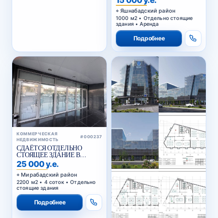
Яшнабадский район
1000 м2 • Отдельно стоящие
здания • Аренда
Подробнее
КОММЕРЧЕСКАЯ
#000237
НЕДВИЖИМОСТЬ
СДАЁТСЯ ОТДЕЛЬНО
СТОЯЩЕЕ ЗДАНИЕ В
АРЕНДУ В МИРАБАДСКОМ
25 000 у.е.
РАЙОНЕ
Мирабадский район
2200 м2 • 4 соток • Отдельно
стоящие здания
Подробнее