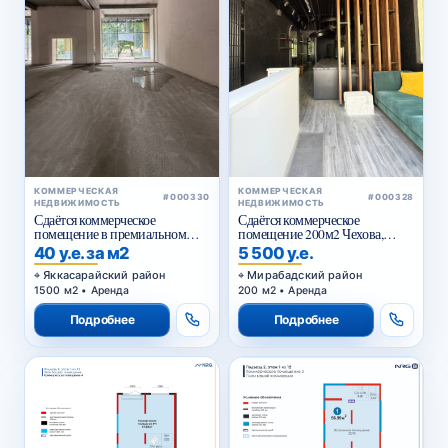
КОММЕРЧЕСКАЯ
КОММЕРЧЕСКАЯ
#000330
#000328
НЕДВИЖИМОСТЬ
НЕДВИЖИМОСТЬ
Сдаётся коммерческое
Сдаётся коммерческое
помещение в премиальном
помещение 200м2 Чехова,
жилом комплексе
Тараса Шевченко
40 у.е. за м2
5 500 у.е.
Яккасарайский район
Мирабадский район
1500 м2 • Аренда
200 м2 • Аренда
Подробнее
Подробнее