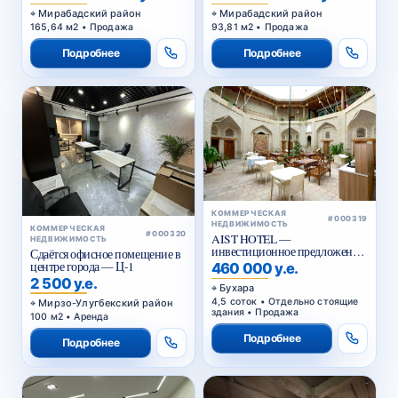
Мирабадский район
Мирабадский район
165,64 м2 • Продажа
93,81 м2 • Продажа
Подробнее
Подробнее
КОММЕРЧЕСКАЯ
#000319
НЕДВИЖИМОСТЬ
КОММЕРЧЕСКАЯ
#000320
AIST HOTEL —
НЕДВИЖИМОСТЬ
инвестиционное предложение
Сдаётся офисное помещение в
в историческом центре Бухары
центре города — Ц-1
460 000 у.е.
2 500 у.е.
Бухара
4,5 соток • Отдельно стоящие
Мирзо-Улугбекский район
здания • Продажа
100 м2 • Аренда
Подробнее
Подробнее