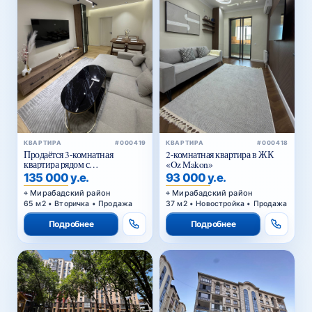
КВАРТИРА
#000419
КВАРТИРА
#000418
Продаётся 3-комнатная
2-комнатная квартира в ЖК
квартира рядом с
«Oz Makon»
Госпитальным рынком
135 000 у.е.
93 000 у.е.
Мирабадский район
Мирабадский район
65 м2 • Вторичка • Продажа
37 м2 • Новостройка • Продажа
Подробнее
Подробнее