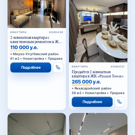
КВАРТИРА
#000438
2-комнатная квартира с
качественным ремонтом в ЖК
Parkent Avenue — 61,02 м²
110 000 у.е.
Мирзо-Улугбекский район
61 м2 • Новостройка • Продажа
КВАРТИРА
#000437
Подробнее
Продаётся 2-комнатная
квартира в ЖК «Piramit Tower»
265 000 у.е.
Яккасарайский район
58 м2 • Новостройка • Продажа
Подробнее