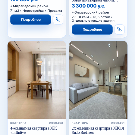
объекта на первой линии
Кольцевой дороги в Ташкенте
3 300 000 у.е.
Мирабадский район
71 м2 • Новостройка • Продажа
Олмазорский район
2 300 кв м • 18,5 соток •
Подробнее
Отдельно стоящие здания
Подробнее
КВАРТИРА
#000403
КВАРТИРА
#000401
4-комнатная квартира в ЖК
2х комнатная квартира в ЖК BI
«Infinity»
Sado Business