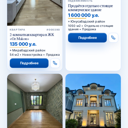
НЕДВИЖИМОСТЬ
Продаётся отдельно стоящее
коммерческое здание
1 600 000 у.е.
Юнусабадский район
1050 м2 • Отдельно стоящие
здания • Продажа
КВАРТИРА
#000390
2-комнатная квартира в ЖК
Подробнее
«Oz Makon»
135 000 у.е.
Мирабадский район
54 м2 • Новостройка • Продажа
Подробнее