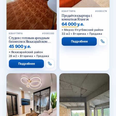
КВАРТИРА
#000379
Продаётся квартира 1
комнатная Ялангач
64 000 у.е.
Мирзо-Улугбекский район
33 м2 • Вторичка • Продажа
КВАРТИРА
#000380
Студия с готовым арендным
бизнесом в Яккасарайском
Подробнее
районе Ташкента
45 900 у.е.
Яккасарайский район
28 м2 • Вторичка • Продажа
Подробнее