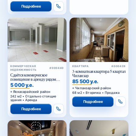
Подробнее
КОММЕРЧЕСКАЯ
КВАРТИРА
#000439
#000440
НЕДВИЖИМОСТЬ
3-комнатная квартира 5 квартал
Сдаётся коммерческое
Чиланзар
помещение в аренду рядом
85 500 у.е.
Голубые купола
5 000 у.е.
Чиланзарский район
Яккасарайский район
68 м2 • Вторичка • Продажа
242 м2 • Отдельно стоящие
здания • Аренда
Подробнее
Подробнее