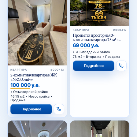
КВАРТИРА
#000412
Продается просторная 3-
комнатная квартира 78 м² в
Тузеле-2, Яшнабадский район
69 000 у.е.
— возможна покупка в
ипотеку
Яшнабадский район
78 м2 • Вторичка • Продажа
Подробнее
КВАРТИРА
#000413
2-комнатная квартирав ЖК
«NRG Jomiy»
100 000 у.е.
Олмазорский район
46,15 м2 • Новостройка •
Продажа
Подробнее