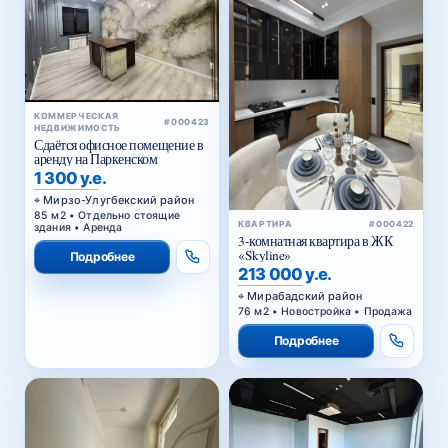
КОММЕРЧЕСКАЯ
#000423
НЕДВИЖИМОСТЬ
Сдаётся офисное помещение в
аренду на Паркенском
1 300 у.е.
Мирзо-Улугбекский район
85 м2 • Отдельно стоящие
КВАРТИРА
#000422
здания • Аренда
3-комнатная квартира в ЖК
«Skyline»
Подробнее
213 000 у.е.
Мирабадский район
76 м2 • Новостройка • Продажа
Подробнее