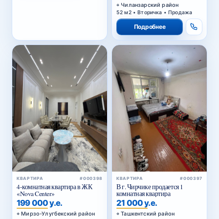
Чиланзарский район
52 м2 • Вторичка • Продажа
Подробнее
КВАРТИРА
#000398
КВАРТИРА
#000397
4-комнатная квартира в ЖК
В г. Чирчике продается 1
«Nova Center»
комнатная квартира
199 000 у.е.
21 000 у.е.
Мирзо-Улугбекский район
Ташкентский район