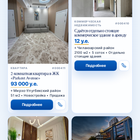
КОММЕРЧЕСКАЯ
#000410
НЕДВИЖИМОСТЬ
Сдаётся отдельно стоящее
коммерческое здание в аренду
12 у.е.
Чиланзарский район
2100 м2 • 5 соток • Отдельно
стоящие здания
Подробнее
КВАРТИРА
#000411
2-комнатная квартира в ЖК
«Parkent Avenue»
93 000 у.е.
Мирзо-Улугбекский район
51 м2 • Новостройка • Продажа
Подробнее