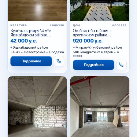
КВАРТИРА
#000386
ДОМ
#000385
Купить квартиру 34 м² в
Особняк с бассейном в
Яшнабадском районе,
престижном районе
Асалобод-2 — кирпичный дом,
Циолковского — для
42 000 у.е.
920 000 у.е.
подходит под офис
комфортной и статусной
жизни
Яшнабадский район
Мирзо-Улугбекский район
34 м2 • Новостройка • Продажа
500 квадратных метров • 4
соток
Подробнее
Подробнее