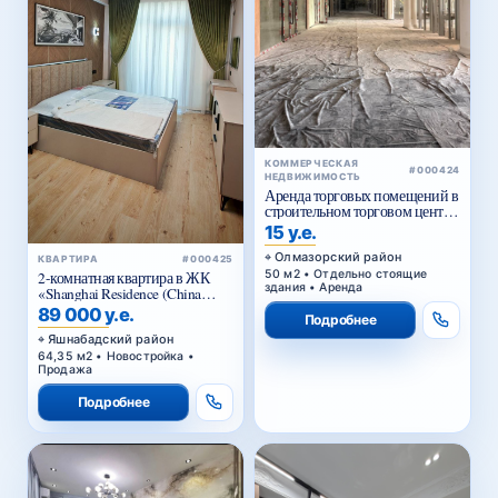
КОММЕРЧЕСКАЯ
#000424
НЕДВИЖИМОСТЬ
Аренда торговых помещений в
строительном торговом центре
у Жомий базара в Ташкенте
15 у.е.
Олмазорский район
КВАРТИРА
#000425
50 м2 • Отдельно стоящие
2-комнатная квартира в ЖК
здания • Аренда
«Shanghai Residence (China
House)»
89 000 у.е.
Подробнее
Яшнабадский район
64,35 м2 • Новостройка •
Продажа
Подробнее