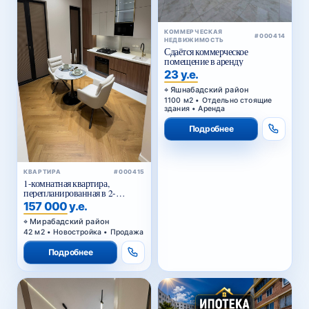
КОММЕРЧЕСКАЯ
#000414
НЕДВИЖИМОСТЬ
Сдаётся коммерческое
помещение в аренду
23 у.е.
Яшнабадский район
1100 м2 • Отдельно стоящие
здания • Аренда
Подробнее
КВАРТИРА
#000415
1-комнатная квартира,
перепланированная в 2-
комнатную, в ЖК «Parkwood»
157 000 у.е.
Мирабадский район
42 м2 • Новостройка • Продажа
Подробнее