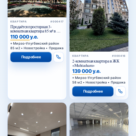
КВАРТИРА
#000417
Продаётся просторная 3-
комнатная квартира 85 м² в ЖК
Golden House — Мирзо-
110 000 у.е.
Улугбекский район
Мирзо-Улугбекский район
85 м2 • Новостройка • Продажа
КВАРТИРА
#000416
Подробнее
2-комнатная квартира в ЖК
«Muhtasham»
139 000 у.е.
Мирзо-Улугбекский район
58 м2 • Новостройка • Продажа
Подробнее