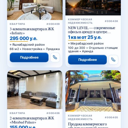
КОММЕРЧЕСКАЯ
#000408
НЕДВИЖИМОСТЬ
КВАРТИРА
#000409
NEW LEVEL — современные
3-комнатная квартира в ЖК
офисы в аренду в центре
«Infinity»
Ташкента от 25 уе за м²
1 кв м от 25 у.е.
295 000 у.е.
Мирабадский район
Яшнабадский район
100 до 300 • Отдельно стоящие
66 м2 • Новостройка • Продажа
здания • Аренда
Подробнее
Подробнее
КВАРТИРА
#000406
КОММЕРЧЕСКАЯ
2-комнатная квартира в ЖК
#000405
НЕДВИЖИМОСТЬ
«Mirabad Palace»
Продажа коммерческого
155 000 у.е.