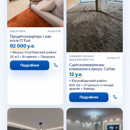
КВАРТИРА
#000378
Продаётся квартира 1 ком.
возле IT Park
62 000 у.е.
Мирзо-Улугбекский район
25 м2 • Вторичка • Продажа
КОММЕРЧЕСКАЯ
#000377
НЕДВИЖИМОСТЬ
Сдаётся коммерческое
Подробнее
помещение в аренду, Сагбан
12 у.е.
Юнусабадский район
600 м2 • Отдельно стоящие
здания • Аренда
Подробнее