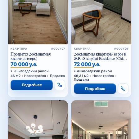
КВАРТИРА
#000426
КВАРТИРА
#000427
2-комнатная квартира (евро) в
Продаётся 2-комнатная
ЖК «Shanghai Residence (China
квартира (евро)
House)»
72 000 у.е.
70 000 у.е.
Яшнабадский район
Яшнабадский район
49,31 м2 • Новостройка •
46 м2 • Новостройка • Продажа
Продажа
Подробнее
Подробнее