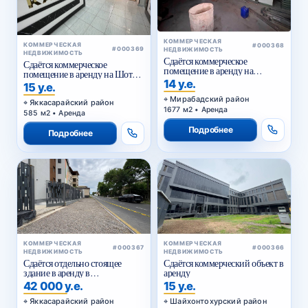
КОММЕРЧЕСКАЯ
КОММЕРЧЕСКАЯ
#000368
#000369
НЕДВИЖИМОСТЬ
НЕДВИЖИМОСТЬ
Сдаётся коммерческое
Сдаётся коммерческое
помещение в аренду на
помещение в аренду на Шота
Куйлюке
14 у.е.
Руставели
15 у.е.
Мирабадский район
Яккасарайский район
1677 м2 • Аренда
585 м2 • Аренда
Подробнее
Подробнее
КОММЕРЧЕСКАЯ
КОММЕРЧЕСКАЯ
#000367
#000366
НЕДВИЖИМОСТЬ
НЕДВИЖИМОСТЬ
Сдаётся отдельно стоящее
Сдаётся коммерческий объект в
здание в аренду в
аренду
Яккасарайском районе
42 000 у.е.
15 у.е.
Яккасарайский район
Шайхонтохурский район