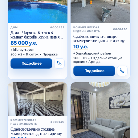
ДОМ
#000433
КОММЕРЧЕСКАЯ
#000430
НЕДВИЖИМОСТЬ
Дача в Чирчике 8 соток 6
Сдаётся отдельно стоящее
комнат. бассейн, сауна, летняя
коммерческое здание в аренду
кухня
85 000 у.е.
10 у.е.
kibray-rayon
Яшнабадский район
200 м2 • 8 соток • Продажа
2600 м2 • Отдельно стоящие
здания • Аренда
Подробнее
Подробнее
КОММЕРЧЕСКАЯ
#000429
НЕДВИЖИМОСТЬ
Сдаётся отдельно стоящее
коммерческое здание в аренду