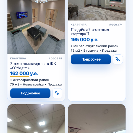
КВАРТИРА
#000374
Продаётся 3-комнатная
квартира Ц1
195 000 у.е.
Мирзо-Улугбекский район
75 м2 • Вторичка • Продажа
КВАРТИРА
#000375
Подробнее
2-комнатная квартира в ЖК
«O’zbegim»
162 000 у.е.
Яккасарайский район
70 м2 • Новостройка • Продажа
Подробнее