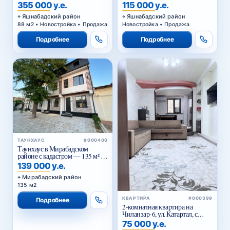
355 000 у.е.
115 000 у.е.
Яшнабадский район
Яшнабадский район
88 м2 • Новостройка • Продажа
Новостройка • Продажа
Подробнее
Подробнее
ТАУНХАУС
#000400
Таунхаус в Мирабадском
районе с кадастром — 135 м² от
застройщика
139 000 у.е.
Мирабадский район
135 м2
КВАРТИРА
#000399
Подробнее
2-комнатная квартира на
Чиланзар-6, ул. Катартал, с
мебелью и техникой
75 000 у.е.