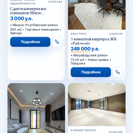
КОММЕРЧЕСКАЯ
#000394
НЕДВИЖИМОСТЬ
Сдается коммерческое
помещение Мирзо
Улугбекский район.
3 000 у.е.
Мирзо-Улугбекский район
200 м2 • Торговые помещения •
Аренда
КВАРТИРА
#000391
3-комнатная квартира в ЖК
Подробнее
«Parkwood»
249 000 у.е.
Мирабадский район
73,18 м2 • Новостройка •
Продажа
Подробнее
КОММЕРЧЕСКАЯ
#000389