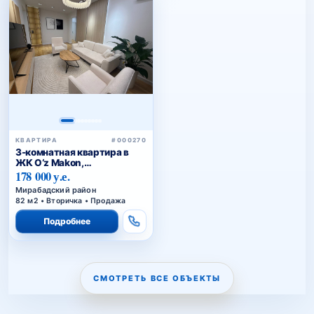
КВАРТИРА
#000270
3-комнатная квартира в
ЖК O‘z Makon,
Мирабадский район —
178 000 у.е.
купить квартиру в
Мирабадский район
Ташкенте с панорамным
82 м2 • Вторичка • Продажа
видом
Подробнее
СМОТРЕТЬ ВСЕ ОБЪЕКТЫ