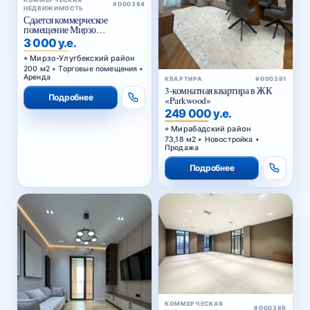
КОММЕРЧЕСКАЯ
#000394
НЕДВИЖИМОСТЬ
Сдается коммерческое
помещение Мирзо
Улугбекский район.
3 000 у.е.
Мирзо-Улугбекский район
200 м2 • Торговые помещения •
Аренда
КВАРТИРА
#000391
3-комнатная квартира в ЖК
Подробнее
«Parkwood»
249 000 у.е.
Мирабадский район
73,18 м2 • Новостройка •
Продажа
Подробнее
КОММЕРЧЕСКАЯ
#000389