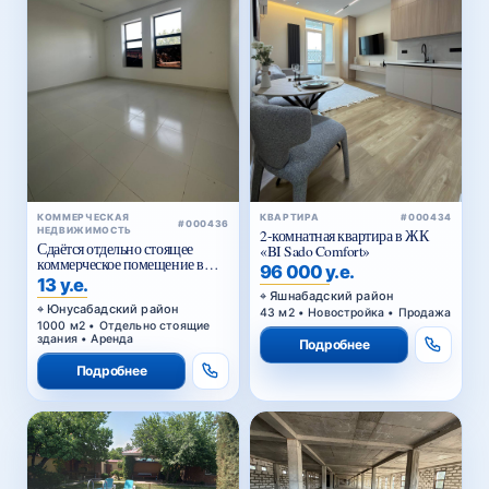
КОММЕРЧЕСКАЯ
КВАРТИРА
#000434
#000436
НЕДВИЖИМОСТЬ
2-комнатная квартира в ЖК
Сдаётся отдельно стоящее
«BI Sado Comfort»
коммерческое помещение в
96 000 у.е.
аренду
13 у.е.
Яшнабадский район
Юнусабадский район
43 м2 • Новостройка • Продажа
1000 м2 • Отдельно стоящие
здания • Аренда
Подробнее
Подробнее