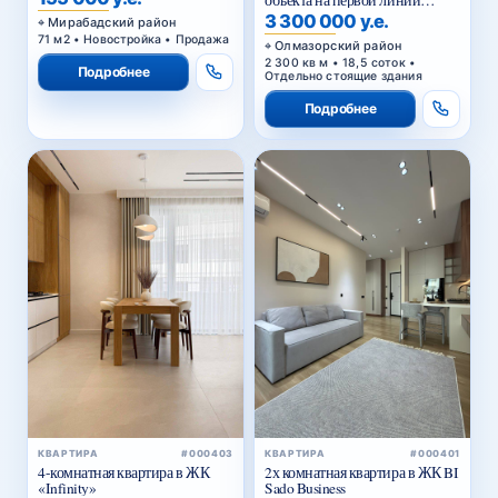
объекта на первой линии
Кольцевой дороги в Ташкенте
3 300 000 у.е.
Мирабадский район
71 м2 • Новостройка • Продажа
Олмазорский район
2 300 кв м • 18,5 соток •
Подробнее
Отдельно стоящие здания
Подробнее
КВАРТИРА
#000403
КВАРТИРА
#000401
4-комнатная квартира в ЖК
2х комнатная квартира в ЖК BI
«Infinity»
Sado Business