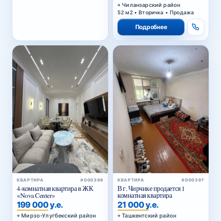
Чиланзарский район
52 м2 • Вторичка • Продажа
Подробнее
КВАРТИРА
#000398
КВАРТИРА
#000397
4-комнатная квартира в ЖК
В г. Чирчике продается 1
«Nova Center»
комнатная квартира
199 000 у.е.
21 000 у.е.
Мирзо-Улугбекский район
Ташкентский район