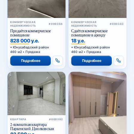
КОММЕРЧЕСКАЯ
КОММЕРЧЕСКАЯ
#000384
#000383
НЕДВИЖИМОСТЬ
НЕДВИЖИМОСТЬ
Продаётся коммерческое
Сдаётся коммерческое
помещение
помещение в аренду
828 000 у.е.
18 у.е.
Юнусабадский район
Юнусабадский район
460 м2 • Продажа
460 м2 • Продажа
Подробнее
Подробнее
КВАРТИРА
#000382
2-комнатная квартира
Паркенский ,Циолковская