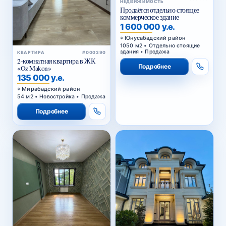
НЕДВИЖИМОСТЬ
Продаётся отдельно стоящее
коммерческое здание
1 600 000 у.е.
Юнусабадский район
1050 м2 • Отдельно стоящие
здания • Продажа
КВАРТИРА
#000390
2-комнатная квартира в ЖК
Подробнее
«Oz Makon»
135 000 у.е.
Мирабадский район
54 м2 • Новостройка • Продажа
Подробнее