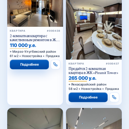
КВАРТИРА
#000438
2-комнатная квартира с
качественным ремонтом в ЖК
Parkent Avenue — 61,02 м²
110 000 у.е.
Мирзо-Улугбекский район
61 м2 • Новостройка • Продажа
КВАРТИРА
#000437
Подробнее
Продаётся 2-комнатная
квартира в ЖК «Piramit Tower»
265 000 у.е.
Яккасарайский район
58 м2 • Новостройка • Продажа
Подробнее