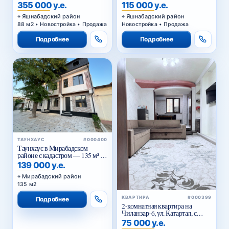
355 000 у.е.
115 000 у.е.
Яшнабадский район
Яшнабадский район
88 м2 • Новостройка • Продажа
Новостройка • Продажа
Подробнее
Подробнее
ТАУНХАУС
#000400
Таунхаус в Мирабадском
районе с кадастром — 135 м² от
застройщика
139 000 у.е.
Мирабадский район
135 м2
КВАРТИРА
#000399
Подробнее
2-комнатная квартира на
Чиланзар-6, ул. Катартал, с
мебелью и техникой
75 000 у.е.