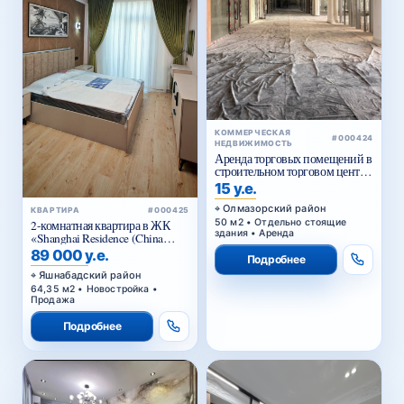
КОММЕРЧЕСКАЯ
#000424
НЕДВИЖИМОСТЬ
Аренда торговых помещений в
строительном торговом центре
у Жомий базара в Ташкенте
15 у.е.
Олмазорский район
КВАРТИРА
#000425
50 м2 • Отдельно стоящие
2-комнатная квартира в ЖК
здания • Аренда
«Shanghai Residence (China
House)»
89 000 у.е.
Подробнее
Яшнабадский район
64,35 м2 • Новостройка •
Продажа
Подробнее