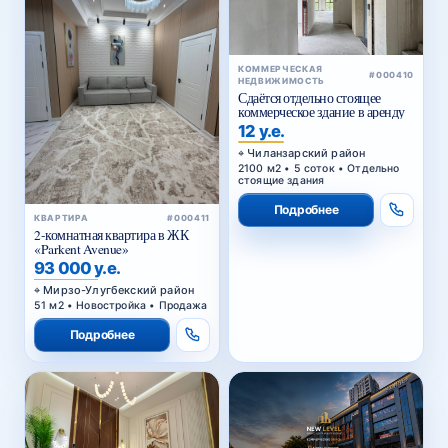
КОММЕРЧЕСКАЯ
#000410
НЕДВИЖИМОСТЬ
Сдаётся отдельно стоящее
коммерческое здание в аренду
12 у.е.
Чиланзарский район
2100 м2 • 5 соток • Отдельно
стоящие здания
Подробнее
КВАРТИРА
#000411
2-комнатная квартира в ЖК
«Parkent Avenue»
93 000 у.е.
Мирзо-Улугбекский район
51 м2 • Новостройка • Продажа
Подробнее