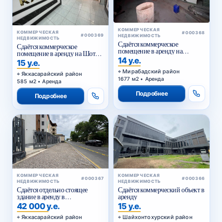
КОММЕРЧЕСКАЯ
КОММЕРЧЕСКАЯ
#000368
#000369
НЕДВИЖИМОСТЬ
НЕДВИЖИМОСТЬ
Сдаётся коммерческое
Сдаётся коммерческое
помещение в аренду на
помещение в аренду на Шота
Куйлюке
14 у.е.
Руставели
15 у.е.
Мирабадский район
Яккасарайский район
1677 м2 • Аренда
585 м2 • Аренда
Подробнее
Подробнее
КОММЕРЧЕСКАЯ
КОММЕРЧЕСКАЯ
#000367
#000366
НЕДВИЖИМОСТЬ
НЕДВИЖИМОСТЬ
Сдаётся отдельно стоящее
Сдаётся коммерческий объект в
здание в аренду в
аренду
Яккасарайском районе
42 000 у.е.
15 у.е.
Яккасарайский район
Шайхонтохурский район