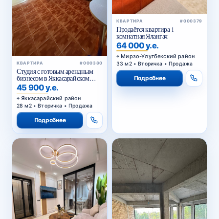
КВАРТИРА
#000379
Продаётся квартира 1
комнатная Ялангач
64 000 у.е.
Мирзо-Улугбекский район
33 м2 • Вторичка • Продажа
КВАРТИРА
#000380
Студия с готовым арендным
бизнесом в Яккасарайском
Подробнее
районе Ташкента
45 900 у.е.
Яккасарайский район
28 м2 • Вторичка • Продажа
Подробнее