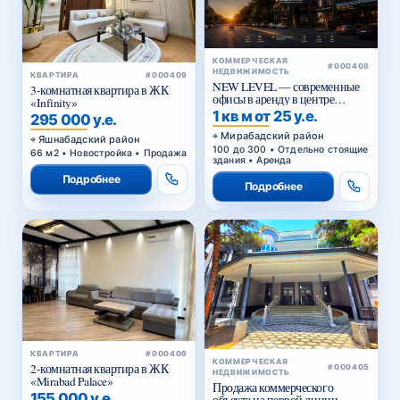
КОММЕРЧЕСКАЯ
#000408
НЕДВИЖИМОСТЬ
КВАРТИРА
#000409
NEW LEVEL — современные
3-комнатная квартира в ЖК
офисы в аренду в центре
«Infinity»
Ташкента от 25 уе за м²
1 кв м от 25 у.е.
295 000 у.е.
Мирабадский район
Яшнабадский район
100 до 300 • Отдельно стоящие
66 м2 • Новостройка • Продажа
здания • Аренда
Подробнее
Подробнее
КВАРТИРА
#000406
КОММЕРЧЕСКАЯ
2-комнатная квартира в ЖК
#000405
НЕДВИЖИМОСТЬ
«Mirabad Palace»
Продажа коммерческого
155 000 у.е.