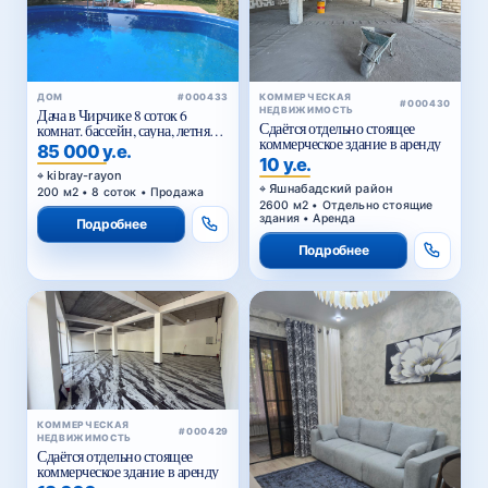
ДОМ
#000433
КОММЕРЧЕСКАЯ
#000430
НЕДВИЖИМОСТЬ
Дача в Чирчике 8 соток 6
Сдаётся отдельно стоящее
комнат. бассейн, сауна, летняя
коммерческое здание в аренду
кухня
85 000 у.е.
10 у.е.
kibray-rayon
Яшнабадский район
200 м2 • 8 соток • Продажа
2600 м2 • Отдельно стоящие
здания • Аренда
Подробнее
Подробнее
КОММЕРЧЕСКАЯ
#000429
НЕДВИЖИМОСТЬ
Сдаётся отдельно стоящее
коммерческое здание в аренду