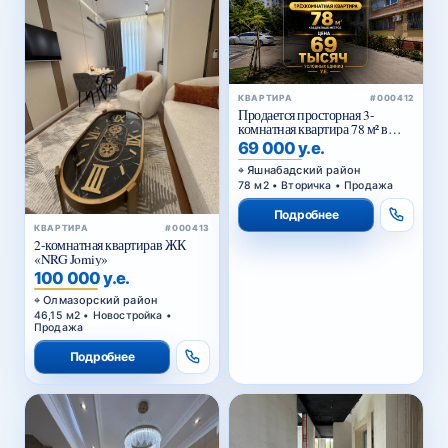
КВАРТИРА
#000412
Продается просторная 3-
комнатная квартира 78 м² в
Тузеле-2, Яшнабадский район
69 000 у.е.
— возможна покупка в
ипотеку
Яшнабадский район
78 м2 • Вторичка • Продажа
Подробнее
КВАРТИРА
#000413
2-комнатная квартирав ЖК
«NRG Jomiy»
100 000 у.е.
Олмазорский район
46,15 м2 • Новостройка •
Продажа
Подробнее