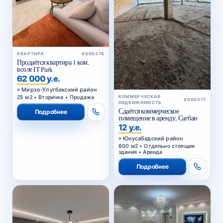
КВАРТИРА
#000378
Продаётся квартира 1 ком.
возле IT Park
62 000 у.е.
Мирзо-Улугбекский район
25 м2 • Вторичка • Продажа
КОММЕРЧЕСКАЯ
#000377
НЕДВИЖИМОСТЬ
Сдаётся коммерческое
Подробнее
помещение в аренду, Сагбан
12 у.е.
Юнусабадский район
600 м2 • Отдельно стоящие
здания • Аренда
Подробнее