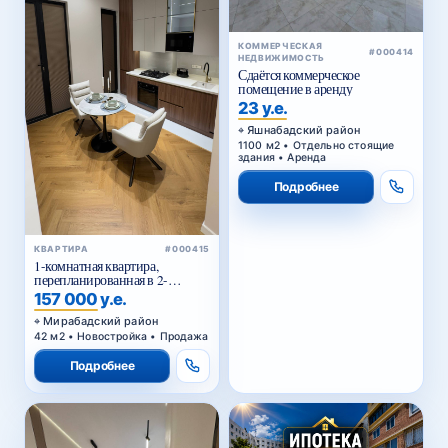
КОММЕРЧЕСКАЯ
#000414
НЕДВИЖИМОСТЬ
Сдаётся коммерческое
помещение в аренду
23 у.е.
Яшнабадский район
1100 м2 • Отдельно стоящие
здания • Аренда
Подробнее
КВАРТИРА
#000415
1-комнатная квартира,
перепланированная в 2-
комнатную, в ЖК «Parkwood»
157 000 у.е.
Мирабадский район
42 м2 • Новостройка • Продажа
Подробнее