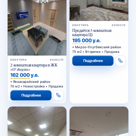
КВАРТИРА
#000374
Продаётся 3-комнатная
квартира Ц1
195 000 у.е.
Мирзо-Улугбекский район
75 м2 • Вторичка • Продажа
КВАРТИРА
#000375
Подробнее
2-комнатная квартира в ЖК
«O’zbegim»
162 000 у.е.
Яккасарайский район
70 м2 • Новостройка • Продажа
Подробнее