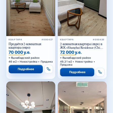
КВАРТИРА
#000426
КВАРТИРА
#000427
2-комнатная квартира (евро) в
Продаётся 2-комнатная
ЖК «Shanghai Residence (China
квартира (евро)
House)»
72 000 у.е.
70 000 у.е.
Яшнабадский район
Яшнабадский район
49,31 м2 • Новостройка •
46 м2 • Новостройка • Продажа
Продажа
Подробнее
Подробнее