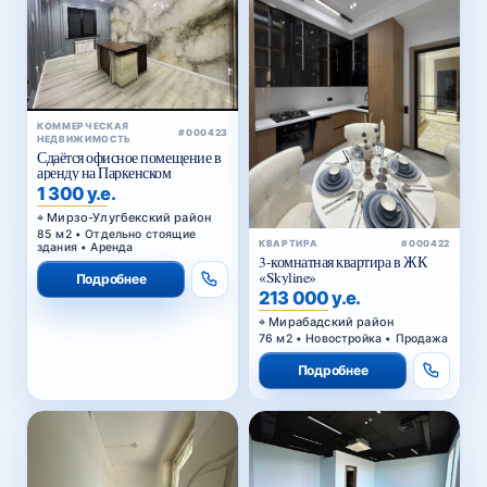
КОММЕРЧЕСКАЯ
#000423
НЕДВИЖИМОСТЬ
Сдаётся офисное помещение в
аренду на Паркенском
1 300 у.е.
Мирзо-Улугбекский район
85 м2 • Отдельно стоящие
КВАРТИРА
#000422
здания • Аренда
3-комнатная квартира в ЖК
«Skyline»
Подробнее
213 000 у.е.
Мирабадский район
76 м2 • Новостройка • Продажа
Подробнее