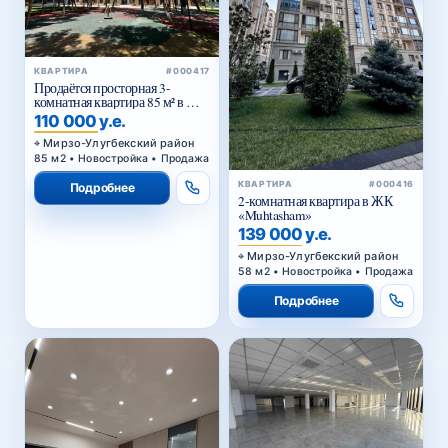
КВАРТИРА
#000417
Продаётся просторная 3-
комнатная квартира 85 м² в ЖК
Golden House — Мирзо-
110 000 у.е.
Улугбекский район
Мирзо-Улугбекский район
85 м2 • Новостройка • Продажа
КВАРТИРА
#000416
Подробнее
2-комнатная квартира в ЖК
«Muhtasham»
139 000 у.е.
Мирзо-Улугбекский район
58 м2 • Новостройка • Продажа
Подробнее