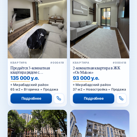
КВАРТИРА
#000419
КВАРТИРА
#000418
Продаётся 3-комнатная
2-комнатная квартира в ЖК
квартира рядом с
«Oz Makon»
Госпитальным рынком
135 000 у.е.
93 000 у.е.
Мирабадский район
Мирабадский район
65 м2 • Вторичка • Продажа
37 м2 • Новостройка • Продажа
Подробнее
Подробнее