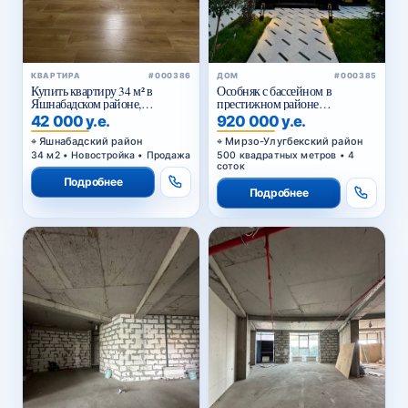
КВАРТИРА
#000386
ДОМ
#000385
Купить квартиру 34 м² в
Особняк с бассейном в
Яшнабадском районе,
престижном районе
Асалобод-2 — кирпичный дом,
Циолковского — для
42 000 у.е.
920 000 у.е.
подходит под офис
комфортной и статусной
жизни
Яшнабадский район
Мирзо-Улугбекский район
34 м2 • Новостройка • Продажа
500 квадратных метров • 4
соток
Подробнее
Подробнее