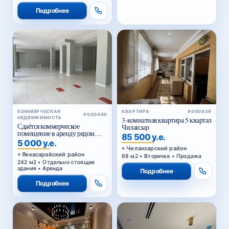
Подробнее
КОММЕРЧЕСКАЯ
КВАРТИРА
#000439
#000440
НЕДВИЖИМОСТЬ
3-комнатная квартира 5 квартал
Сдаётся коммерческое
Чиланзар
помещение в аренду рядом
85 500 у.е.
Голубые купола
5 000 у.е.
Чиланзарский район
Яккасарайский район
68 м2 • Вторичка • Продажа
242 м2 • Отдельно стоящие
здания • Аренда
Подробнее
Подробнее