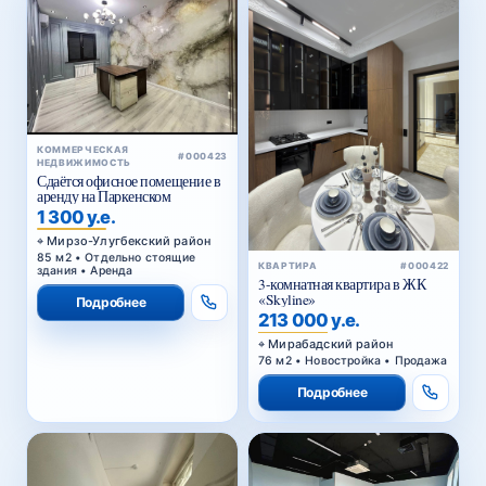
КОММЕРЧЕСКАЯ
#000423
НЕДВИЖИМОСТЬ
Сдаётся офисное помещение в
аренду на Паркенском
1 300 у.е.
Мирзо-Улугбекский район
85 м2 • Отдельно стоящие
КВАРТИРА
#000422
здания • Аренда
3-комнатная квартира в ЖК
«Skyline»
Подробнее
213 000 у.е.
Мирабадский район
76 м2 • Новостройка • Продажа
Подробнее