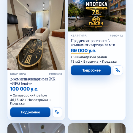
КВАРТИРА
#000412
Продается просторная 3-
комнатная квартира 78 м² в
Тузеле-2, Яшнабадский район
69 000 у.е.
— возможна покупка в
ипотеку
Яшнабадский район
78 м2 • Вторичка • Продажа
Подробнее
КВАРТИРА
#000413
2-комнатная квартирав ЖК
«NRG Jomiy»
100 000 у.е.
Олмазорский район
46,15 м2 • Новостройка •
Продажа
Подробнее