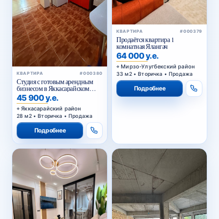
КВАРТИРА
#000379
Продаётся квартира 1
комнатная Ялангач
64 000 у.е.
Мирзо-Улугбекский район
33 м2 • Вторичка • Продажа
КВАРТИРА
#000380
Студия с готовым арендным
бизнесом в Яккасарайском
Подробнее
районе Ташкента
45 900 у.е.
Яккасарайский район
28 м2 • Вторичка • Продажа
Подробнее