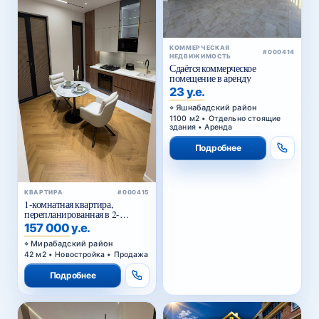
КОММЕРЧЕСКАЯ
#000414
НЕДВИЖИМОСТЬ
Сдаётся коммерческое
помещение в аренду
23 у.е.
Яшнабадский район
1100 м2 • Отдельно стоящие
здания • Аренда
Подробнее
КВАРТИРА
#000415
1-комнатная квартира,
перепланированная в 2-
комнатную, в ЖК «Parkwood»
157 000 у.е.
Мирабадский район
42 м2 • Новостройка • Продажа
Подробнее