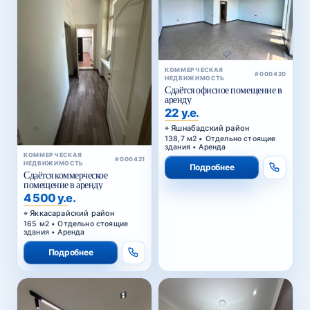
КОММЕРЧЕСКАЯ
#000420
НЕДВИЖИМОСТЬ
Сдаётся офисное помещение в
аренду
22 у.е.
Яшнабадский район
138,7 м2 • Отдельно стоящие
здания • Аренда
КОММЕРЧЕСКАЯ
#000421
НЕДВИЖИМОСТЬ
Подробнее
Сдаётся коммерческое
помещение в аренду
4 500 у.е.
Яккасарайский район
165 м2 • Отдельно стоящие
здания • Аренда
Подробнее