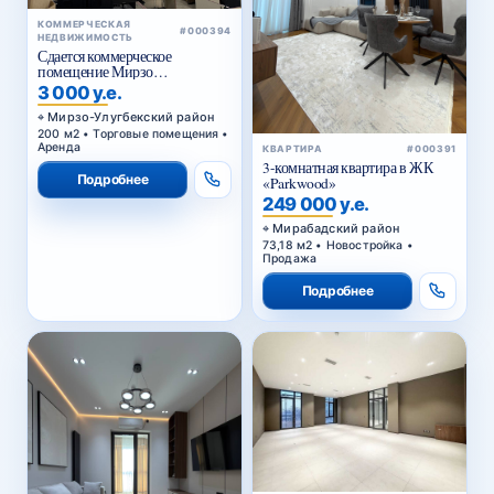
КОММЕРЧЕСКАЯ
#000394
НЕДВИЖИМОСТЬ
Сдается коммерческое
помещение Мирзо
Улугбекский район.
3 000 у.е.
Мирзо-Улугбекский район
200 м2 • Торговые помещения •
Аренда
КВАРТИРА
#000391
3-комнатная квартира в ЖК
Подробнее
«Parkwood»
249 000 у.е.
Мирабадский район
73,18 м2 • Новостройка •
Продажа
Подробнее