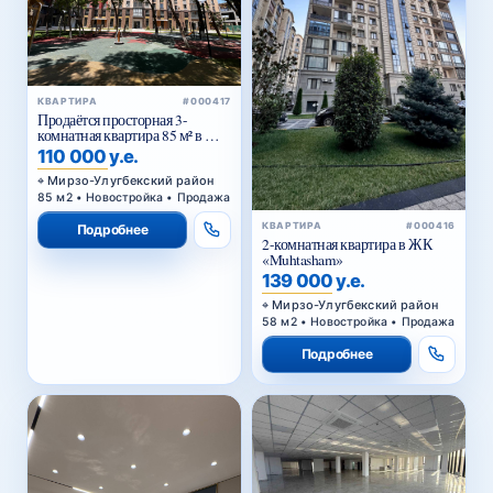
КВАРТИРА
#000417
Продаётся просторная 3-
комнатная квартира 85 м² в ЖК
Golden House — Мирзо-
110 000 у.е.
Улугбекский район
Мирзо-Улугбекский район
85 м2 • Новостройка • Продажа
КВАРТИРА
#000416
Подробнее
2-комнатная квартира в ЖК
«Muhtasham»
139 000 у.е.
Мирзо-Улугбекский район
58 м2 • Новостройка • Продажа
Подробнее