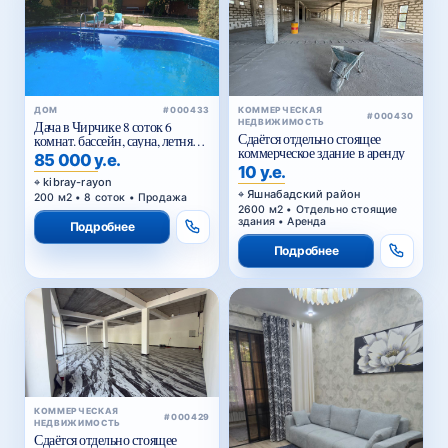
ДОМ
#000433
КОММЕРЧЕСКАЯ
#000430
НЕДВИЖИМОСТЬ
Дача в Чирчике 8 соток 6
Сдаётся отдельно стоящее
комнат. бассейн, сауна, летняя
коммерческое здание в аренду
кухня
85 000 у.е.
10 у.е.
kibray-rayon
Яшнабадский район
200 м2 • 8 соток • Продажа
2600 м2 • Отдельно стоящие
здания • Аренда
Подробнее
Подробнее
КОММЕРЧЕСКАЯ
#000429
НЕДВИЖИМОСТЬ
Сдаётся отдельно стоящее