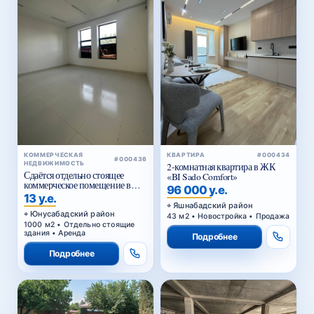
КОММЕРЧЕСКАЯ
КВАРТИРА
#000434
#000436
НЕДВИЖИМОСТЬ
2-комнатная квартира в ЖК
Сдаётся отдельно стоящее
«BI Sado Comfort»
коммерческое помещение в
96 000 у.е.
аренду
13 у.е.
Яшнабадский район
Юнусабадский район
43 м2 • Новостройка • Продажа
1000 м2 • Отдельно стоящие
здания • Аренда
Подробнее
Подробнее