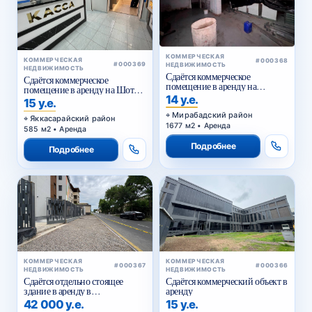
КОММЕРЧЕСКАЯ
КОММЕРЧЕСКАЯ
#000368
#000369
НЕДВИЖИМОСТЬ
НЕДВИЖИМОСТЬ
Сдаётся коммерческое
Сдаётся коммерческое
помещение в аренду на
помещение в аренду на Шота
Куйлюке
14 у.е.
Руставели
15 у.е.
Мирабадский район
Яккасарайский район
1677 м2 • Аренда
585 м2 • Аренда
Подробнее
Подробнее
КОММЕРЧЕСКАЯ
КОММЕРЧЕСКАЯ
#000367
#000366
НЕДВИЖИМОСТЬ
НЕДВИЖИМОСТЬ
Сдаётся отдельно стоящее
Сдаётся коммерческий объект в
здание в аренду в
аренду
Яккасарайском районе
42 000 у.е.
15 у.е.