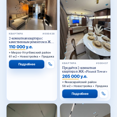
КВАРТИРА
#000438
2-комнатная квартира с
качественным ремонтом в ЖК
Parkent Avenue — 61,02 м²
110 000 у.е.
Мирзо-Улугбекский район
61 м2 • Новостройка • Продажа
КВАРТИРА
#000437
Подробнее
Продаётся 2-комнатная
квартира в ЖК «Piramit Tower»
265 000 у.е.
Яккасарайский район
58 м2 • Новостройка • Продажа
Подробнее