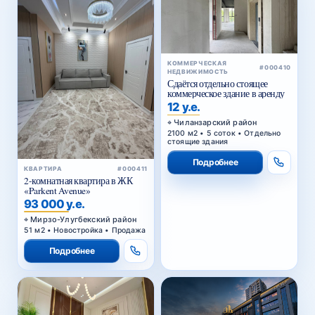
КОММЕРЧЕСКАЯ
#000410
НЕДВИЖИМОСТЬ
Сдаётся отдельно стоящее
коммерческое здание в аренду
12 у.е.
Чиланзарский район
2100 м2 • 5 соток • Отдельно
стоящие здания
Подробнее
КВАРТИРА
#000411
2-комнатная квартира в ЖК
«Parkent Avenue»
93 000 у.е.
Мирзо-Улугбекский район
51 м2 • Новостройка • Продажа
Подробнее