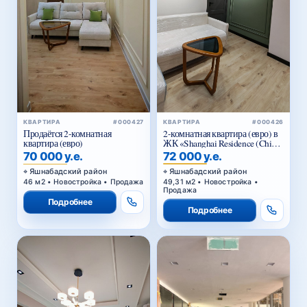
КВАРТИРА
#000426
КВАРТИРА
#000427
2-комнатная квартира (евро) в
Продаётся 2-комнатная
ЖК «Shanghai Residence (China
квартира (евро)
House)»
72 000 у.е.
70 000 у.е.
Яшнабадский район
Яшнабадский район
49,31 м2 • Новостройка •
46 м2 • Новостройка • Продажа
Продажа
Подробнее
Подробнее