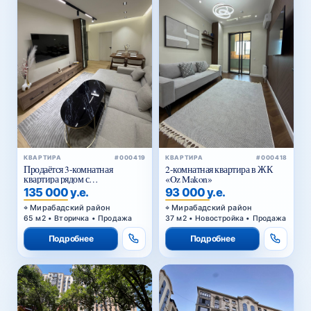
КВАРТИРА
#000419
КВАРТИРА
#000418
Продаётся 3-комнатная
2-комнатная квартира в ЖК
квартира рядом с
«Oz Makon»
Госпитальным рынком
135 000 у.е.
93 000 у.е.
Мирабадский район
Мирабадский район
65 м2 • Вторичка • Продажа
37 м2 • Новостройка • Продажа
Подробнее
Подробнее