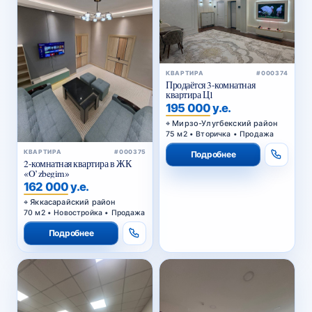
КВАРТИРА
#000374
Продаётся 3-комнатная
квартира Ц1
195 000 у.е.
Мирзо-Улугбекский район
75 м2 • Вторичка • Продажа
КВАРТИРА
#000375
Подробнее
2-комнатная квартира в ЖК
«O’zbegim»
162 000 у.е.
Яккасарайский район
70 м2 • Новостройка • Продажа
Подробнее