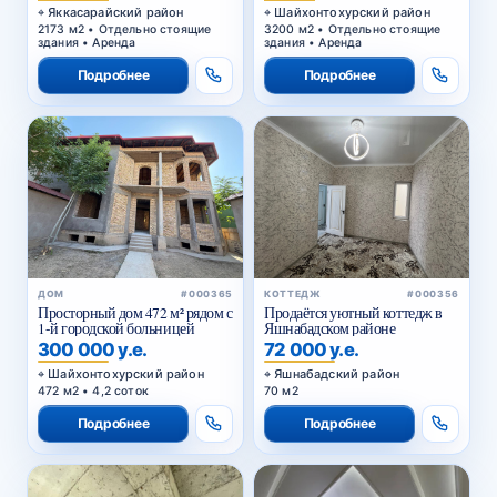
Яккасарайский район
Шайхонтохурский район
2173 м2 • Отдельно стоящие
3200 м2 • Отдельно стоящие
здания • Аренда
здания • Аренда
Подробнее
Подробнее
ДОМ
#000365
КОТТЕДЖ
#000356
Просторный дом 472 м² рядом с
Продаётся уютный коттедж в
1-й городской больницей
Яшнабадском районе
300 000 у.е.
72 000 у.е.
Шайхонтохурский район
Яшнабадский район
472 м2 • 4,2 соток
70 м2
Подробнее
Подробнее