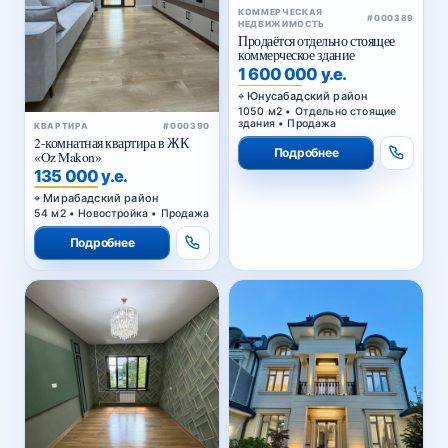
КОММЕРЧЕСКАЯ
#000389
НЕДВИЖИМОСТЬ
Продаётся отдельно стоящее
коммерческое здание
1 600 000 у.е.
Юнусабадский район
1050 м2 • Отдельно стоящие
здания • Продажа
КВАРТИРА
#000390
2-комнатная квартира в ЖК
Подробнее
«Oz Makon»
135 000 у.е.
Мирабадский район
54 м2 • Новостройка • Продажа
Подробнее