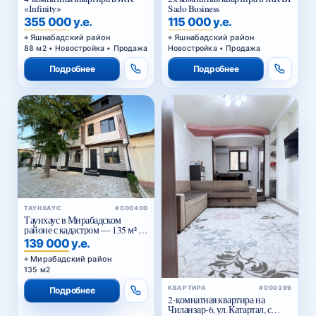
«Infinity»
Sado Business
355 000 у.е.
115 000 у.е.
Яшнабадский район
Яшнабадский район
88 м2 • Новостройка • Продажа
Новостройка • Продажа
Подробнее
Подробнее
ТАУНХАУС
#000400
Таунхаус в Мирабадском
районе с кадастром — 135 м² от
застройщика
139 000 у.е.
Мирабадский район
135 м2
КВАРТИРА
#000399
Подробнее
2-комнатная квартира на
Чиланзар-6, ул. Катартал, с