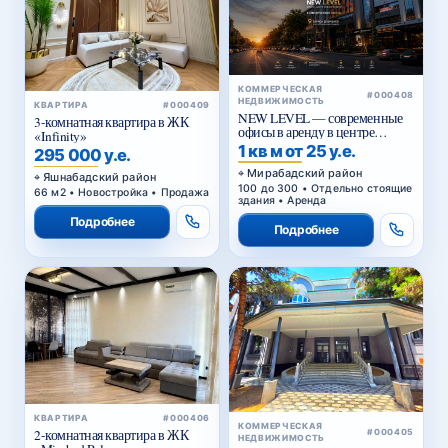
КОММЕРЧЕСКАЯ
#000408
НЕДВИЖИМОСТЬ
КВАРТИРА
#000409
NEW LEVEL — современные
3-комнатная квартира в ЖК
офисы в аренду в центре
«Infinity»
Ташкента от 25 уе за м²
1 кв м от 25 у.е.
295 000 у.е.
Мирабадский район
Яшнабадский район
100 до 300 • Отдельно стоящие
66 м2 • Новостройка • Продажа
здания • Аренда
Подробнее
Подробнее
КВАРТИРА
#000406
КОММЕРЧЕСКАЯ
2-комнатная квартира в ЖК
#000405
НЕДВИЖИМОСТЬ