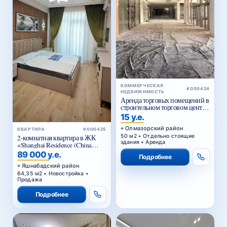
КОММЕРЧЕСКАЯ
#000424
НЕДВИЖИМОСТЬ
Аренда торговых помещений в
строительном торговом центре
у Жомий базара в Ташкенте
15 у.е.
Олмазорский район
КВАРТИРА
#000425
50 м2 • Отдельно стоящие
2-комнатная квартира в ЖК
здания • Аренда
«Shanghai Residence (China
House)»
89 000 у.е.
Подробнее
Яшнабадский район
64,35 м2 • Новостройка •
Продажа
Подробнее