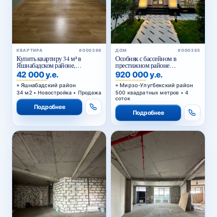
КВАРТИРА
#000386
ДОМ
#000385
Купить квартиру 34 м² в
Особняк с бассейном в
Яшнабадском районе,
престижном районе
Асалобод-2 — кирпичный дом,
Циолковского — для
42 000 у.е.
920 000 у.е.
подходит под офис
комфортной и статусной
жизни
Яшнабадский район
Мирзо-Улугбекский район
34 м2 • Новостройка • Продажа
500 квадратных метров • 4
соток
Подробнее
Подробнее