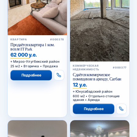
КВАРТИРА
#000378
Продаётся квартира 1 ком.
возле IT Park
62 000 у.е.
Мирзо-Улугбекский район
25 м2 • Вторичка • Продажа
КОММЕРЧЕСКАЯ
#000377
НЕДВИЖИМОСТЬ
Сдаётся коммерческое
Подробнее
помещение в аренду, Сагбан
12 у.е.
Юнусабадский район
600 м2 • Отдельно стоящие
здания • Аренда
Подробнее