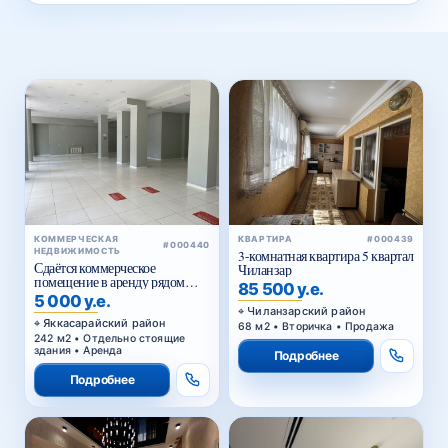
КОММЕРЧЕСКАЯ
КВАРТИРА
#000439
#000440
НЕДВИЖИМОСТЬ
3-комнатная квартира 5 квартал
Сдаётся коммерческое
Чиланзар
помещение в аренду рядом
85 500 у.е.
Голубые купола
5 000 у.е.
Чиланзарский район
Яккасарайский район
68 м2 • Вторичка • Продажа
242 м2 • Отдельно стоящие
здания • Аренда
Подробнее
Подробнее