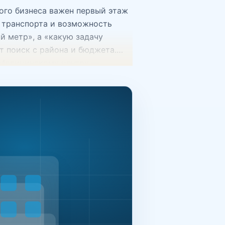
ого бизнеса важен первый этаж
о транспорта и возможность
й метр», а «какую задачу
т поиск с района и бюджета.
. Медицинскому центру —
 Складу — высота, ворота,
овка и ощущение надежного
. Помещение может быть свежим,
ную модель бизнеса. Основные
оторым важны переговорные,
олько на площадь, но и на
для клиентов. Торговые
 поток, возможность поставить
несу больше, чем большой
их деталей: заезд, ворота,
десь ошибка в мелочи может
едвижимость — самые