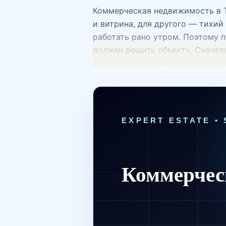
Коммерческая недвижимость в Т
и витрина, для другого — тихий
работать рано утром. Поэтому п
должен решить объект». Сначал
Это логично, но не всегда дост
удобный подъезд, возможность р
сухость, охрана и разворот дл
делового места. Если начать с 
просторным и хорошо сфотограф
форматы коммерческой недвижи
рабочие кабинеты, зона приема 
конфигурацию: open space, каби
помещения работают иначе. Для 
вывеску и понятный вход. Иног
объект во дворе. Складская и л
высота потолков, электрическая
ежедневно превращаться в расх