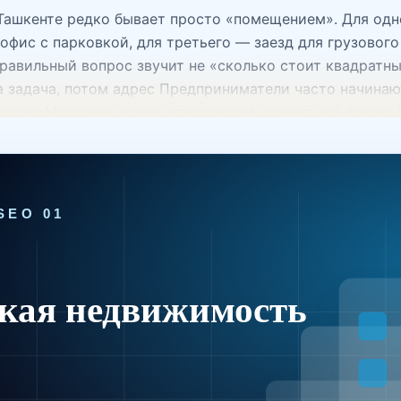
ашкенте редко бывает просто «помещением». Для одн
 офис с парковкой, для третьего — заезд для грузовог
равильный вопрос звучит не «сколько стоит квадратны
а задача, потом адрес Предприниматели часто начинаю
аточно. Магазину нужен поток людей и понятный фасад
азместить оборудование и спокойная входная группа.
я машины. Офису — транспортная доступность, планир
задачи, отсеиваются красивые, но неудобные варианты
ированным, но не подходить под реальную операцион
мости Офисная недвижимость подходит компаниям, к
и спокойная деловая среда. Здесь нужно смотреть не т
неты, санузлы, лифты, парковку, охрану и доступность 
них критичны фасад, видимость с улицы, первый этаж,
да небольшое помещение на правильной линии дает биз
огистическая недвижимость требует проверки техническ
 мощность, сухость, безопасность, график доступа. З
оды. Ресторанная, медицинская и образовательная н