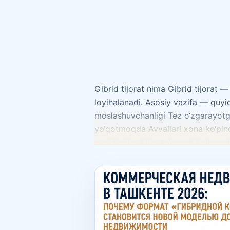
Gibrid tijorat nima Gibrid tijorat
loyihalanadi. Asosiy vazifa — quyi
moslashuvchanligi Tez o‘zgarayotgan
yo‘qotmoqda Avvallari xona ko‘pinc
quyidagilar bilan to‘qnash kelmoqda
qo‘shimcha monetizatsiya qilish za
beradigan xonalarni izlamoqda. Gib
biri. Makon quyidagilarni birlasht
zamonaviy JK va biznes-klasterlar
ko‘chmas mulk mebel fashion-segme
uchun ish maydoni Retail + Logist