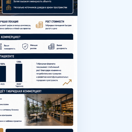
ni oshiradi. Medical + Wellness
ashtiradigan maydonlar talab
gibrid tijoratga faol qaray
raga berish osonroq qayta sotish
 formati pasayishni ko‘rsatsa,
 kamaytiradi. Yuqoriroq
 mijozlar oqimini oshirish
 m² vitrinali fasadlar ochiq reja
dellarga moslashtirish osonroq.
. Ayniqsa istiqbolli: zamonaviy JK
 urban-hududlar Investorlar xatolari
larini tahlil qilmaslik faqat
ligini e’tiborsiz qoldirish
oshkentda tijorat ko‘chmas mulk
e tijorat yangi avlod servis
 model Toshkentda tijorat ko‘chmas
a asta-sekin «bitta xona — bitta