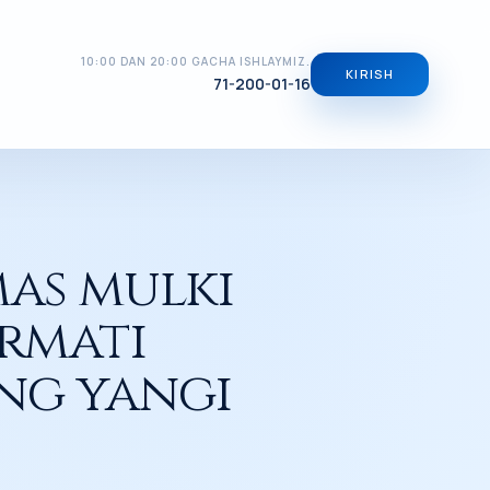
10:00 DAN 20:00 GACHA ISHLAYMIZ.
KIRISH
71-200-01-16
GI MODELIGA AYLANMOQDA
mas mulki
ormati
ng yangi