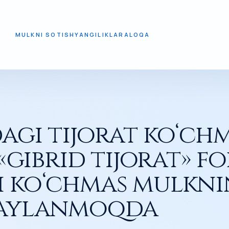
MULKNI SOTISH
YANGILIKLAR
ALOQA
RID TIJORAT» FORMATI DAROMADLI KO‘CHMAS MULKNING YAN
agi tijorat ko‘ch
 «gibrid tijorat» f
 ko‘chmas mulkni
 aylanmoqda