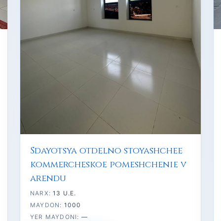
Sdayotsya otdelno stoyashchee
kommercheskoe pomeshchenie v
arendu
NARX:
13 U.E.
MAYDON:
1000
YER MAYDONI:
—