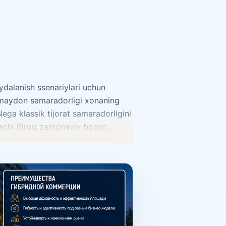
ydalanish ssenariylari uchun
gi maydon samaradorligi xonaning
ega klassik tijorat samaradorligini
arachi Biroq zamonaviy bozor
ra narxining yuqoriligi makonni
yo‘nalishda daromad olish imkonini
k Eng tez o‘sayotgan formatlardan
alari Bunday obyektlar ayniqsa
mmabop format: interyer dizayni
t namoyishi konsultatsiya biznes
da: savdo nuqtasi mini-format