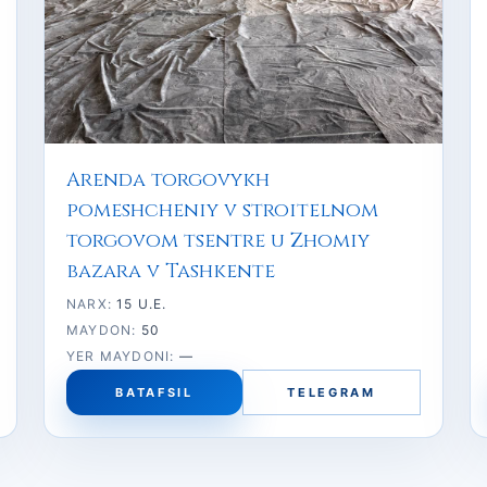
Arenda torgovykh
pomeshcheniy v stroitelnom
torgovom tsentre u Zhomiy
bazara v Tashkente
NARX:
15 U.E.
MAYDON:
50
YER MAYDONI:
—
BATAFSIL
TELEGRAM