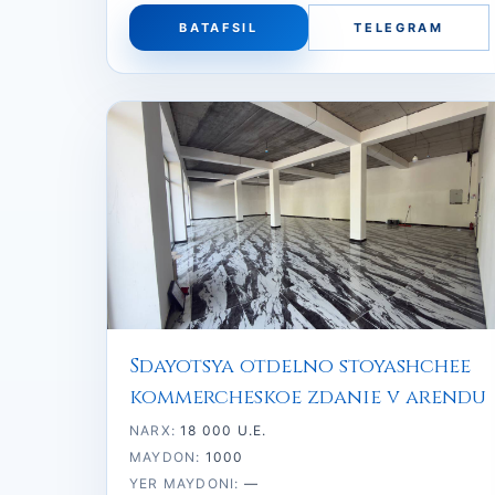
BATAFSIL
TELEGRAM
Sdayotsya otdelno stoyashchee
kommercheskoe zdanie v arendu
NARX:
18 000 U.E.
MAYDON:
1000
YER MAYDONI:
—