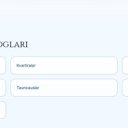
oglari
Kvartiralar
Taunxauslar