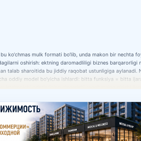
 — bu ko‘chmas mulk formati bo‘lib, unda makon bir nechta fo
dagilarni oshirish: ektning daromadliligi biznes barqarorli
 talab sharoitida bu jiddiy raqobat ustunligiga aylanadi. N
ha oddiy model bo‘yicha ishlardi: bitta funksiya = bitta ij
: iste’molchi odatlarining o‘zgarishi raqobatning o‘sishi ija
rurati Biznes tobora ko‘proq bir vaqtning o‘zida bir nechta 
rid tijoratning qaysi formatlari eng talabgir Coffee + Wor
iradi: kofeynya ish zonalari uchrashuvlar mini muzokara xon
 yaqinida talabgir. Showroom + Office Quyidagilar uchun o
nt premium retail Mijoz bir vaqtning o‘zida oladi: mahsulo
ics Zamonaviy do‘konlar tobora ko‘proq integratsiya qilmoq