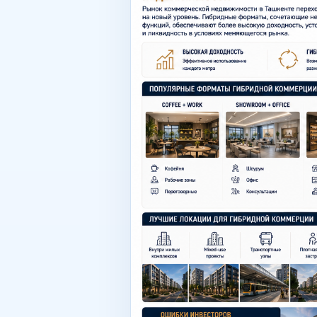
ombor buyurtmalarni topshirish pun
Toshkentda tijorat ko‘chmas mulkin
yuqori: diagnostika konsultatsiyala
boshladi Yuqoriroq likvidlik Bir n
osonroq bozorga tezroq moslashtiri
binoni yangi foydalanish ssenariys
daromadlilik Gibrid maydonlar quy
qo‘shimcha monetizatsiya yaratish Q
yuqori shiftlar alohida kirish yaxs
Nega location hanuzgacha kritik Ha
ichidagi tijorat mixed-use loyihalar
Eng ko‘p uchraydigan: haddan tashqa
birinchi liniyani ortiqcha baholash
Zamonaviy tijorat ko‘chmas mulkid
bozori istiqbollari Ekspertlar quyi
formatlari ixcham multifunctional 
mulkining yangi standarti bo‘lishi