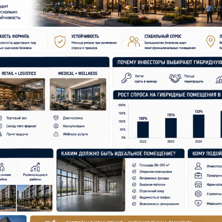
kti yetkazib berish Bu biznesning operatsion samaradorligi
ing o‘sib borayotgan segmenti. Ayniqsa, quyidagilarni birl
r wellness-servislar beauty-med yo‘nalishi Nega investorlar 
echta ssenariylar uchun foydalanish mumkin bo‘lgan bino: ija
sh Talabdagi o‘zgarishlarga barqarorlik Agar biznesning bir
iga moslab qayta qurish osonroq. Bu investitsiya xatarlarini
idagilarga imkon beradi: maydondan samaraliroq foydalanish
aysi binolar eng mos Eng ko‘p talab qilinadiganlari: 50–200
hi vizual ko‘rinuvchanlik Bunday obyektlarni turli biznes-mo
tto kuchli konsepsiya ham to‘g‘ri muhit bo‘lmasa yutqazadi
 transport tugunlari zich turar-joy qurilishi rivojlanayotgan
ri tor ixtisoslashgan xonani sotib olish foydalanish ssenariy
 hudud auditoriyasini sust baholash obyektning moslashuvchan
a moslashuvchanlik likvidlikning bir qismiga aylanmoqda. T
dagilarga talab o‘sishini kutmoqda: gibrid makonlar mixed-us
xonalar yuqori moslashuvchanlikka ega tijorat Aynan gibrid
 mumkin. Xulosa Toshkentda tijorat ko‘chmas mulki 2026 yild