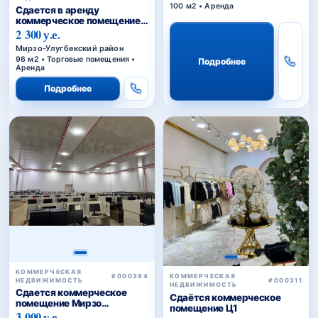
100 м2 • Аренда
Сдается в аренду
коммерческое помещение
Ц1.
2 300 у.е.
Мирзо-Улугбекский район
96 м2 • Торговые помещения •
Подробнее
Аренда
Подробнее
КОММЕРЧЕСКАЯ
#000394
КОММЕРЧЕСКАЯ
НЕДВИЖИМОСТЬ
#000311
НЕДВИЖИМОСТЬ
Сдается коммерческое
Сдаётся коммерческое
помещение Мирзо
помещение Ц1
Улугбекский район.
3 000 у.е.