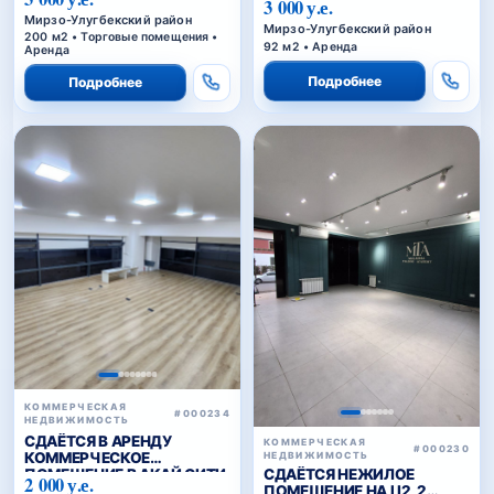
3 000 у.е.
Мирзо-Улугбекский район
Мирзо-Улугбекский район
200 м2 • Торговые помещения •
92 м2 • Аренда
Аренда
Подробнее
Подробнее
КОММЕРЧЕСКАЯ
#000234
НЕДВИЖИМОСТЬ
СДАЁТСЯ В АРЕНДУ
КОММЕРЧЕСКАЯ
#000230
КОММЕРЧЕСКОЕ
НЕДВИЖИМОСТЬ
СДАЁТСЯ НЕЖИЛОЕ
ПОМЕЩЕНИЕ В АКАЙ СИТИ
2 000 у.е.
ПОМЕЩЕНИЕ НА Ц2, 2