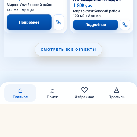
ЛИНИЯ ВДОЛЬ ДОРОГИ
1 800 у.е.
Мирзо-Улугбекский район
132 м2 • Аренда
Мирзо-Улугбекский район
100 м2 • Аренда
Подробнее
Подробнее
СМОТРЕТЬ ВСЕ ОБЪЕКТЫ
⌂
⌕
♡
♙
Главное
Поиск
Избранное
Профиль