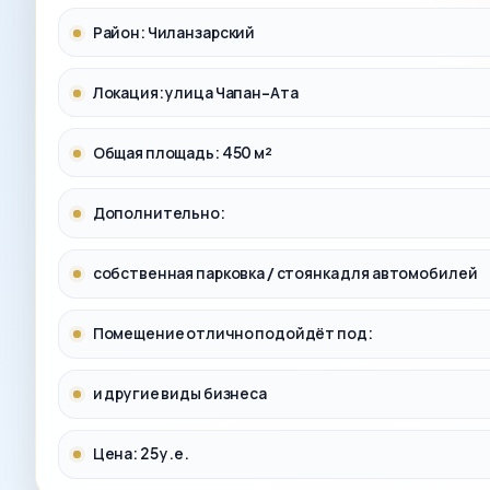
Район: Чиланзарский
Локация: улица Чапан-Ата
Общая площадь: 450 м²
Дополнительно:
собственная парковка / стоянка для автомобилей
Помещение отлично подойдёт под:
и другие виды бизнеса
Цена: 25 у.е.