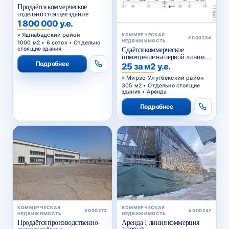
Продаётся коммерческое
отдельно стоящее здание
1 800 000 у.е.
Яшнабадский район
КОММЕРЧЕСКАЯ
#000284
НЕДВИЖИМОСТЬ
1000 м2 • 6 соток • Отдельно
Сдаётся коммерческое
стоящие здания
помещение на первой линии
Сайрам
Подробнее
25 за м2 у.е.
Мирзо-Улугбекский район
305 м2 • Отдельно стоящие
здания • Аренда
Подробнее
КОММЕРЧЕСКАЯ
КОММЕРЧЕСКАЯ
#000273
#000247
НЕДВИЖИМОСТЬ
НЕДВИЖИМОСТЬ
Продаётся производственно-
Аренда 1 линия коммерция