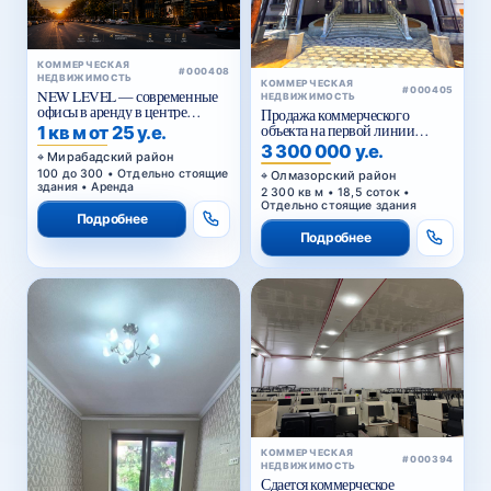
КОММЕРЧЕСКАЯ
#000408
НЕДВИЖИМОСТЬ
КОММЕРЧЕСКАЯ
#000405
NEW LEVEL — современные
НЕДВИЖИМОСТЬ
офисы в аренду в центре
Продажа коммерческого
Ташкента от 25 уе за м²
объекта на первой линии
1 кв м от 25 у.е.
Кольцевой дороги в Ташкенте
3 300 000 у.е.
Мирабадский район
100 до 300 • Отдельно стоящие
Олмазорский район
здания • Аренда
2 300 кв м • 18,5 соток •
Отдельно стоящие здания
Подробнее
Подробнее
КОММЕРЧЕСКАЯ
#000394
НЕДВИЖИМОСТЬ
Сдается коммерческое