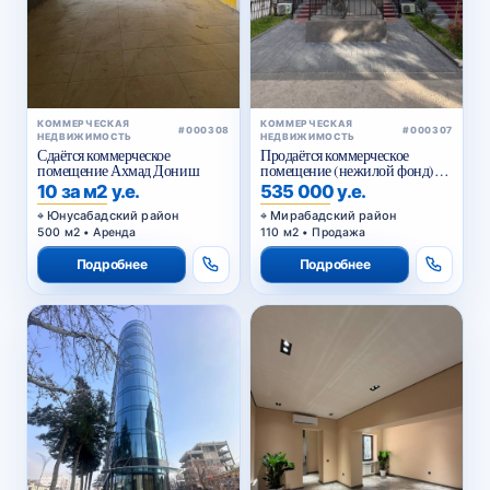
КОММЕРЧЕСКАЯ
КОММЕРЧЕСКАЯ
#000308
#000307
НЕДВИЖИМОСТЬ
НЕДВИЖИМОСТЬ
Сдаётся коммерческое
Продаётся коммерческое
помещение Ахмад Дониш
помещение (нежилой фонд)
Чехова
10 за м2 у.е.
535 000 у.е.
Юнусабадский район
Мирабадский район
500 м2 • Аренда
110 м2 • Продажа
Подробнее
Подробнее