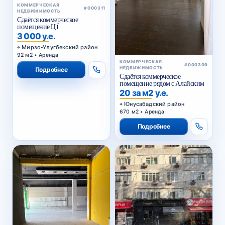
КОММЕРЧЕСКАЯ
#000311
НЕДВИЖИМОСТЬ
Сдаётся коммерческое
помещение Ц1
3 000 у.е.
Мирзо-Улугбекский район
92 м2 • Аренда
КОММЕРЧЕСКАЯ
#000309
НЕДВИЖИМОСТЬ
Подробнее
Сдаётся коммерческое
помещение рядом с Алайским
20 за м2 у.е.
Юнусабадский район
670 м2 • Аренда
Подробнее