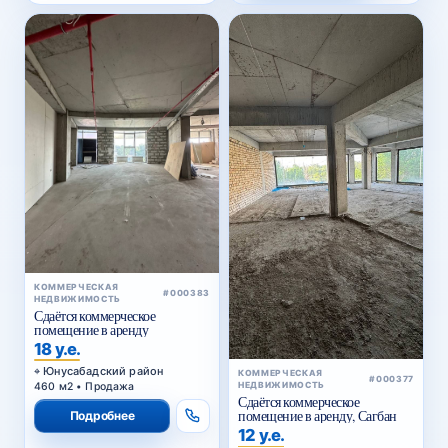
КОММЕРЧЕСКАЯ
#000383
НЕДВИЖИМОСТЬ
Сдаётся коммерческое
помещение в аренду
18 у.е.
Юнусабадский район
КОММЕРЧЕСКАЯ
#000377
460 м2 • Продажа
НЕДВИЖИМОСТЬ
Сдаётся коммерческое
помещение в аренду, Сагбан
Подробнее
12 у.е.