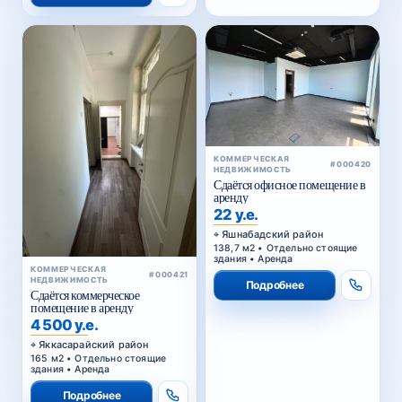
КОММЕРЧЕСКАЯ
#000420
НЕДВИЖИМОСТЬ
Сдаётся офисное помещение в
аренду
22 у.е.
Яшнабадский район
138,7 м2 • Отдельно стоящие
здания • Аренда
КОММЕРЧЕСКАЯ
#000421
НЕДВИЖИМОСТЬ
Подробнее
Сдаётся коммерческое
помещение в аренду
4 500 у.е.
Яккасарайский район
165 м2 • Отдельно стоящие
здания • Аренда
Подробнее