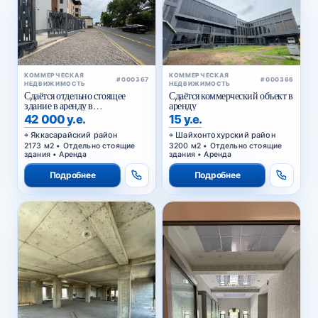
КОММЕРЧЕСКАЯ
КОММЕРЧЕСКАЯ
#000367
#000366
НЕДВИЖИМОСТЬ
НЕДВИЖИМОСТЬ
Сдаётся отдельно стоящее
Сдаётся коммерческий объект в
здание в аренду в
аренду
Яккасарайском районе
42 000 у.е.
15 у.е.
Яккасарайский район
Шайхонтохурский район
2173 м2 • Отдельно стоящие
3200 м2 • Отдельно стоящие
здания • Аренда
здания • Аренда
Подробнее
Подробнее