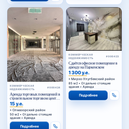
КОММЕРЧЕСКАЯ
#000423
НЕДВИЖИМОСТЬ
Сдаётся офисное помещение в
аренду на Паркенском
1 300 у.е.
Мирзо-Улугбекский район
85 м2 • Отдельно стоящие
КОММЕРЧЕСКАЯ
здания • Аренда
#000424
НЕДВИЖИМОСТЬ
Аренда торговых помещений в
Подробнее
строительном торговом центре
у Жомий базара в Ташкенте
15 у.е.
Олмазорский район
50 м2 • Отдельно стоящие
здания • Аренда
Подробнее