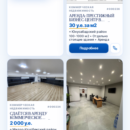
КОММЕРЧЕСКАЯ
#000236
НЕДВИЖИМОСТЬ
АРЕНДА: ПРЕСТИЖНЫЙ
БИЗНЕС-ЦЕНТР В
ЮНУСАБАДСКОМ РАЙОНЕ
30 у.е. за м2
Юнусабадский район
100-1000 м2 • Отдельно
стоящие здания • Аренда
Подробнее
КОММЕРЧЕСКАЯ
#000234
НЕДВИЖИМОСТЬ
СДАЁТСЯ В АРЕНДУ
КОММЕРЧЕСКОЕ
ПОМЕЩЕНИЕ В АКАЙ
2 000 у.е.
СИТИ
Мирзо-Улугбекский район