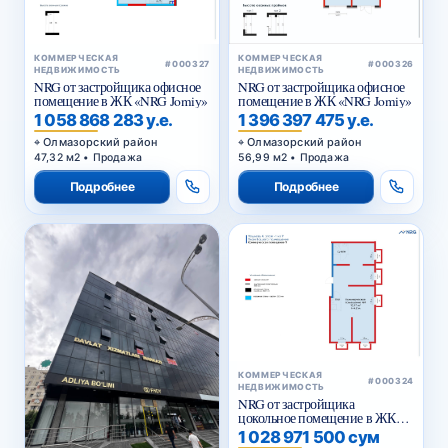
КОММЕРЧЕСКАЯ
КОММЕРЧЕСКАЯ
#000327
#000326
НЕДВИЖИМОСТЬ
НЕДВИЖИМОСТЬ
NRG от застройщика офисное
NRG от застройщика офисное
помещение в ЖК «NRG Jomiy»
помещение в ЖК «NRG Jomiy»
1 058 868 283 у.е.
1 396 397 475 у.е.
Олмазорский район
Олмазорский район
47,32 м2 • Продажа
56,99 м2 • Продажа
Подробнее
Подробнее
КОММЕРЧЕСКАЯ
#000324
НЕДВИЖИМОСТЬ
NRG от застройщика
цокольное помещение в ЖК
«NRG Yangi Baxt »
1 028 971 500 сум