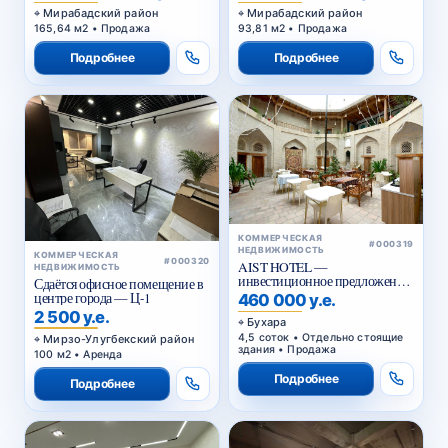
Мирабадский район
Мирабадский район
165,64 м2 • Продажа
93,81 м2 • Продажа
Подробнее
Подробнее
КОММЕРЧЕСКАЯ
#000319
НЕДВИЖИМОСТЬ
КОММЕРЧЕСКАЯ
#000320
AIST HOTEL —
НЕДВИЖИМОСТЬ
инвестиционное предложение
Сдаётся офисное помещение в
в историческом центре Бухары
центре города — Ц-1
460 000 у.е.
2 500 у.е.
Бухара
4,5 соток • Отдельно стоящие
Мирзо-Улугбекский район
здания • Продажа
100 м2 • Аренда
Подробнее
Подробнее