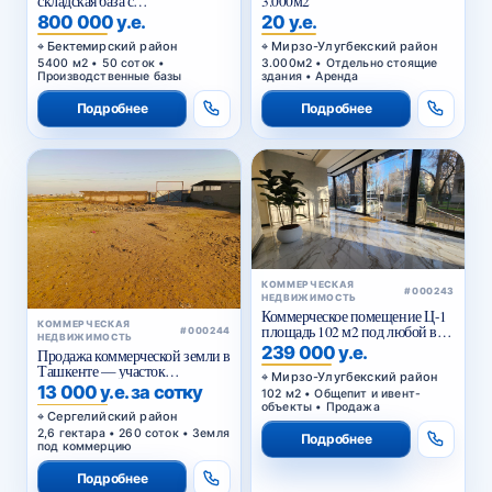
складская база с
3.000м2
приватизированным
800 000 у.е.
20 у.е.
земельным участком в
Бектемирском районе
Бектемирский район
Мирзо-Улугбекский район
Ташкента
5400 м2 • 50 соток •
3.000м2 • Отдельно стоящие
Производственные базы
здания • Аренда
Подробнее
Подробнее
КОММЕРЧЕСКАЯ
#000243
НЕДВИЖИМОСТЬ
Коммерческое помещение Ц-1
КОММЕРЧЕСКАЯ
площадь 102 м2 под любой вид
#000244
НЕДВИЖИМОСТЬ
коммерции 1 этаж
239 000 у.е.
Продажа коммерческой земли в
Ташкенте — участок
Мирзо-Улугбекский район
промышленного назначения
13 000 у.е. за сотку
102 м2 • Общепит и ивент-
2,6 га в Янги-Хаётском районе
объекты • Продажа
Сергелийский район
2,6 гектара • 260 соток • Земля
Подробнее
под коммерцию
Подробнее