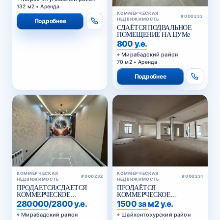
132 м2 • Аренда
КОММЕРЧЕСКАЯ
#000233
НЕДВИЖИМОСТЬ
Подробнее
СДАЁТСЯ ПОДВАЛЬНОЕ
ПОМЕЩЕНИЕ НА ЦУМе
800 у.е.
Мирабадский район
70 м2 • Аренда
Подробнее
КОММЕРЧЕСКАЯ
КОММЕРЧЕСКАЯ
#000232
#000231
НЕДВИЖИМОСТЬ
НЕДВИЖИМОСТЬ
ПРОДАЕТСЯ/СДАЕТСЯ
ПРОДАЁТСЯ
КОММЕРЧЕСКОЕ
КОММЕРЧЕСКОЕ
ПОМЕЩЕНИЕ НУКУССКАЯ
ПОМЕЩЕНИЕ ВДОЛЬ
280000/2800 у.е.
1500 за м2 у.е.
ДОРОГИ , КУКЧА
Мирабадский район
Шайхонтохурский район