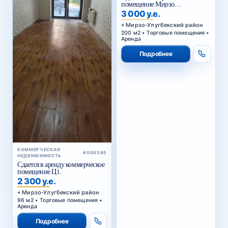
помещение Мирзо
Улугбекский район.
3 000 у.е.
Мирзо-Улугбекский район
200 м2 • Торговые помещения •
Аренда
Подробнее
КОММЕРЧЕСКАЯ
#000395
НЕДВИЖИМОСТЬ
Сдается в аренду коммерческое
помещение Ц1.
2 300 у.е.
Мирзо-Улугбекский район
96 м2 • Торговые помещения •
Аренда
Подробнее