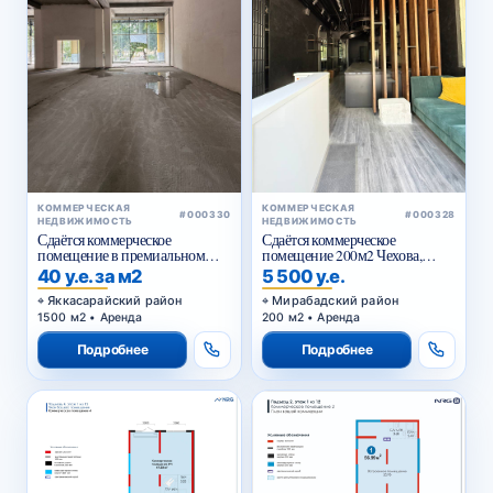
КОММЕРЧЕСКАЯ
КОММЕРЧЕСКАЯ
#000330
#000328
НЕДВИЖИМОСТЬ
НЕДВИЖИМОСТЬ
Сдаётся коммерческое
Сдаётся коммерческое
помещение в премиальном
помещение 200м2 Чехова,
жилом комплексе
Тараса Шевченко
40 у.е. за м2
5 500 у.е.
Яккасарайский район
Мирабадский район
1500 м2 • Аренда
200 м2 • Аренда
Подробнее
Подробнее