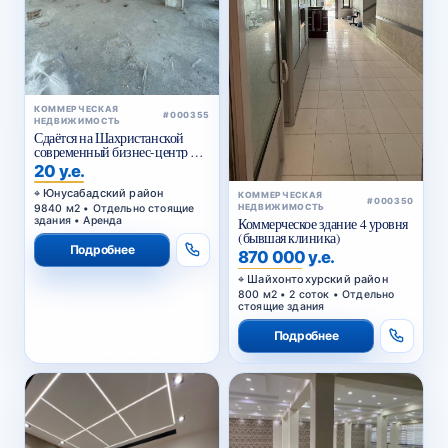
КОММЕРЧЕСКАЯ
#000355
НЕДВИЖИМОСТЬ
Сдаётся на Шахристанской
современный бизнес-центр в
аренду
20 у.е.
Юнусабадский район
КОММЕРЧЕСКАЯ
#000350
9840 м2 • Отдельно стоящие
НЕДВИЖИМОСТЬ
здания • Аренда
Коммерческое здание 4 уровня
(бывшая клиника)
Подробнее
870 000 у.е.
Шайхонтохурский район
800 м2 • 2 соток • Отдельно
стоящие здания
Подробнее