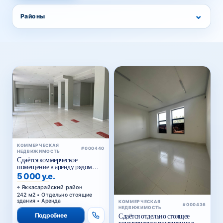
⌄
Районы
КОММЕРЧЕСКАЯ
#000440
НЕДВИЖИМОСТЬ
Сдаётся коммерческое
помещение в аренду рядом
Голубые купола
5 000 у.е.
Яккасарайский район
242 м2 • Отдельно стоящие
здания • Аренда
КОММЕРЧЕСКАЯ
#000436
НЕДВИЖИМОСТЬ
Подробнее
Сдаётся отдельно стоящее