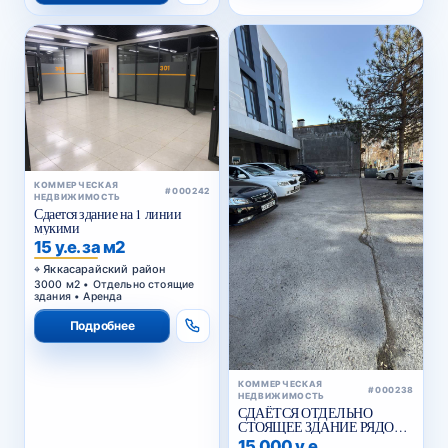
КОММЕРЧЕСКАЯ
#000242
НЕДВИЖИМОСТЬ
Сдается здание на 1 линии
мукими
15 у.е. за м2
Яккасарайский район
3000 м2 • Отдельно стоящие
здания • Аренда
Подробнее
КОММЕРЧЕСКАЯ
#000238
НЕДВИЖИМОСТЬ
СДАЁТСЯ ОТДЕЛЬНО
СТОЯЩЕЕ ЗДАНИЕ РЯДОМ
С ЖИГУЛИ БАР
15 000 у.е.