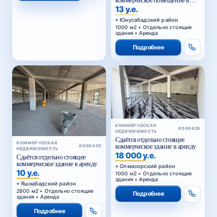
коммерческое помещение в
аренду
13 у.е.
Юнусабадский район
1000 м2 • Отдельно стоящие
здания • Аренда
Подробнее
КОММЕРЧЕСКАЯ
#000429
НЕДВИЖИМОСТЬ
Сдаётся отдельно стоящее
КОММЕРЧЕСКАЯ
коммерческое здание в аренду
#000430
НЕДВИЖИМОСТЬ
18 000 у.е.
Сдаётся отдельно стоящее
коммерческое здание в аренду
Олмазорский район
10 у.е.
1000 м2 • Отдельно стоящие
здания • Аренда
Яшнабадский район
2600 м2 • Отдельно стоящие
Подробнее
здания • Аренда
Подробнее