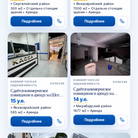
Сергелийский район
Яккасарайский район
300 м2 • Отдельно стоящие
7000 м2 • Отдельно стоящие
здания • Аренда
здания • Аренда
Подробнее
Подробнее
КОММЕРЧЕСКАЯ
КОММЕРЧЕСКАЯ
#000368
#000369
НЕДВИЖИМОСТЬ
НЕДВИЖИМОСТЬ
Сдаётся коммерческое
Сдаётся коммерческое
помещение в аренду на
помещение в аренду на Шота
Куйлюке
14 у.е.
Руставели
15 у.е.
Мирабадский район
Яккасарайский район
1677 м2 • Аренда
585 м2 • Аренда
Подробнее
Подробнее