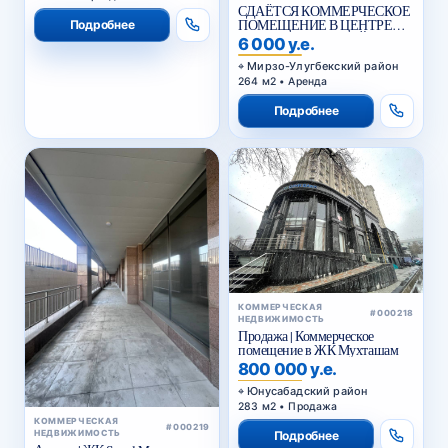
СДАЁТСЯ КОММЕРЧЕСКОЕ
ПОМЕЩЕНИЕ В ЦЕНТРЕ
Подробнее
ГОРОДА НА ПЕРВОЙ
6 000 у.е.
ЛИНИИ
Мирзо-Улугбекский район
264 м2 • Аренда
Подробнее
КОММЕРЧЕСКАЯ
#000218
НЕДВИЖИМОСТЬ
Продажа | Коммерческое
помещение в ЖК Мухташам
800 000 у.е.
Юнусабадский район
283 м2 • Продажа
КОММЕРЧЕСКАЯ
#000219
НЕДВИЖИМОСТЬ
Подробнее