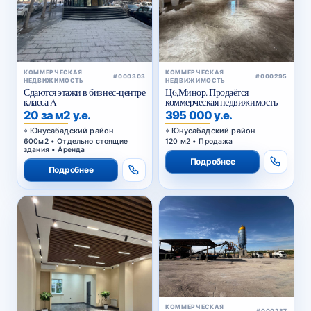
КОММЕРЧЕСКАЯ
КОММЕРЧЕСКАЯ
#000303
#000295
НЕДВИЖИМОСТЬ
НЕДВИЖИМОСТЬ
Сдаются этажи в бизнес-центре
Ц6,Минор. Продаётся
класса A
коммерческая недвижимость
20 за м2 у.е.
395 000 у.е.
Юнусабадский район
Юнусабадский район
600м2 • Отдельно стоящие
120 м2 • Продажа
здания • Аренда
Подробнее
Подробнее
КОММЕРЧЕСКАЯ
#000287