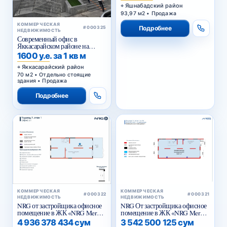
Яшнабадский район
93,97 м2 • Продажа
КОММЕРЧЕСКАЯ
Подробнее
#000325
НЕДВИЖИМОСТЬ
Современный офис в
Яккасарайском районе на
первой линии
1600 у.е. за 1 кв м
Яккасарайский район
70 м2 • Отдельно стоящие
здания • Продажа
Подробнее
КОММЕРЧЕСКАЯ
КОММЕРЧЕСКАЯ
#000322
#000321
НЕДВИЖИМОСТЬ
НЕДВИЖИМОСТЬ
NRG от застройщика офисное
NRG От застройщика офисное
помещение в ЖК «NRG Meros
помещение в ЖК «NRG Meros
Business»
Comfort»
4 936 378 434 сум
3 542 500 125 сум