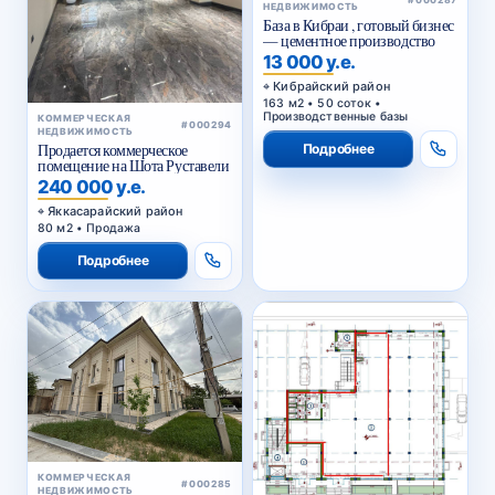
НЕДВИЖИМОСТЬ
База в Кибраи , готовый бизнес
— цементное производство
13 000 у.е.
Кибрайский район
163 м2 • 50 соток •
Производственные базы
КОММЕРЧЕСКАЯ
#000294
НЕДВИЖИМОСТЬ
Подробнее
Продается коммерческое
помещение на Шота Руставели
240 000 у.е.
Яккасарайский район
80 м2 • Продажа
Подробнее
КОММЕРЧЕСКАЯ
#000285
НЕДВИЖИМОСТЬ