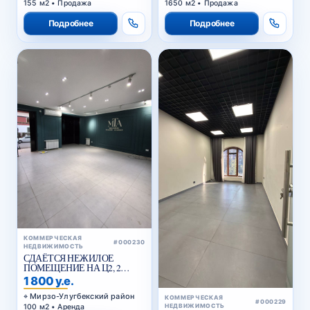
155 м2 • Продажа
1650 м2 • Продажа
Подробнее
Подробнее
КОММЕРЧЕСКАЯ
#000230
НЕДВИЖИМОСТЬ
СДАЁТСЯ НЕЖИЛОЕ
ПОМЕЩЕНИЕ НА Ц2, 2
ЛИНИЯ ВДОЛЬ ДОРОГИ
1 800 у.е.
Мирзо-Улугбекский район
КОММЕРЧЕСКАЯ
#000229
100 м2 • Аренда
НЕДВИЖИМОСТЬ