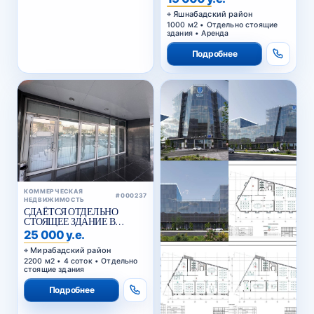
Яшнабадский район
1000 м2 • Отдельно стоящие
здания • Аренда
Подробнее
КОММЕРЧЕСКАЯ
#000237
НЕДВИЖИМОСТЬ
СДАЁТСЯ ОТДЕЛЬНО
СТОЯЩЕЕ ЗДАНИЕ В
АРЕНДУ В МИРАБАДСКОМ
25 000 у.е.
РАЙОНЕ
Мирабадский район
2200 м2 • 4 соток • Отдельно
стоящие здания
Подробнее