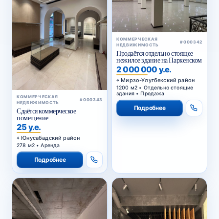
КОММЕРЧЕСКАЯ
#000342
НЕДВИЖИМОСТЬ
Продаётся отдельно стоящее
нежилое здание на Паркенском
2 000 000 у.е.
Мирзо-Улугбекский район
1200 м2 • Отдельно стоящие
здания • Продажа
КОММЕРЧЕСКАЯ
#000343
НЕДВИЖИМОСТЬ
Подробнее
Сдаётся коммерческое
помещение
25 у.е.
Юнусабадский район
278 м2 • Аренда
Подробнее