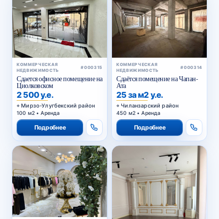
КОММЕРЧЕСКАЯ
КОММЕРЧЕСКАЯ
#000315
#000314
НЕДВИЖИМОСТЬ
НЕДВИЖИМОСТЬ
Сдается офисное помещение на
Сдаётся помещение на Чапан-
Циолковском
Ата
2 500 у.е.
25 за м2 у.е.
Мирзо-Улугбекский район
Чиланзарский район
100 м2 • Аренда
450 м2 • Аренда
Подробнее
Подробнее