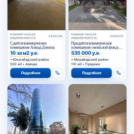
КОММЕРЧЕСКАЯ
КОММЕРЧЕСКАЯ
#000308
#000307
НЕДВИЖИМОСТЬ
НЕДВИЖИМОСТЬ
Сдаётся коммерческое
Продаётся коммерческое
помещение Ахмад Дониш
помещение (нежилой фонд)
Чехова
10 за м2 у.е.
535 000 у.е.
Юнусабадский район
Мирабадский район
500 м2 • Аренда
110 м2 • Продажа
Подробнее
Подробнее