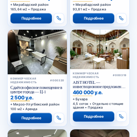
Мирабадский район
Мирабадский район
165,64 м2 • Продажа
93,81 м2 • Продажа
Подробнее
Подробнее
КОММЕРЧЕСКАЯ
#000319
НЕДВИЖИМОСТЬ
КОММЕРЧЕСКАЯ
#000320
AIST HOTEL —
НЕДВИЖИМОСТЬ
инвестиционное предложение
Сдаётся офисное помещение в
в историческом центре Бухары
центре города — Ц-1
460 000 у.е.
2 500 у.е.
Бухара
4,5 соток • Отдельно стоящие
Мирзо-Улугбекский район
здания • Продажа
100 м2 • Аренда
Подробнее
Подробнее