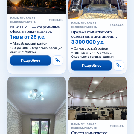
КОММЕРЧЕСКАЯ
#000408
НЕДВИЖИМОСТЬ
КОММЕРЧЕСКАЯ
#000405
NEW LEVEL — современные
НЕДВИЖИМОСТЬ
офисы в аренду в центре
Продажа коммерческого
Ташкента от 25 уе за м²
объекта на первой линии
1 кв м от 25 у.е.
Кольцевой дороги в Ташкенте
3 300 000 у.е.
Мирабадский район
100 до 300 • Отдельно стоящие
Олмазорский район
здания • Аренда
2 300 кв м • 18,5 соток •
Отдельно стоящие здания
Подробнее
Подробнее
КОММЕРЧЕСКАЯ
#000394
НЕДВИЖИМОСТЬ
Сдается коммерческое