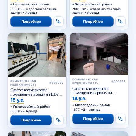
Сергелийский район
Яккасарайский район
300 м2 • Отдельно стоящие
7000 м2 • Отдельно стоящие
здания • Аренда
здания • Аренда
Подробнее
Подробнее
КОММЕРЧЕСКАЯ
КОММЕРЧЕСКАЯ
#000368
#000369
НЕДВИЖИМОСТЬ
НЕДВИЖИМОСТЬ
Сдаётся коммерческое
Сдаётся коммерческое
помещение в аренду на
помещение в аренду на Шота
Куйлюке
14 у.е.
Руставели
15 у.е.
Мирабадский район
Яккасарайский район
1677 м2 • Аренда
585 м2 • Аренда
Подробнее
Подробнее