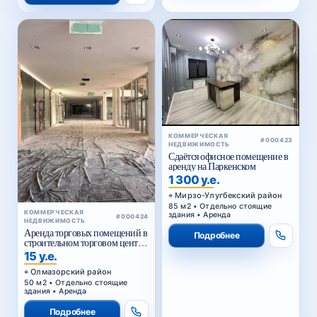
КОММЕРЧЕСКАЯ
#000423
НЕДВИЖИМОСТЬ
Сдаётся офисное помещение в
аренду на Паркенском
1 300 у.е.
Мирзо-Улугбекский район
85 м2 • Отдельно стоящие
КОММЕРЧЕСКАЯ
здания • Аренда
#000424
НЕДВИЖИМОСТЬ
Аренда торговых помещений в
Подробнее
строительном торговом центре
у Жомий базара в Ташкенте
15 у.е.
Олмазорский район
50 м2 • Отдельно стоящие
здания • Аренда
Подробнее