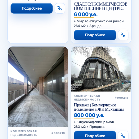
СДАЁТСЯ КОММЕРЧЕСКОЕ
ПОМЕЩЕНИЕ В ЦЕНТРЕ
Подробнее
ГОРОДА НА ПЕРВОЙ
6 000 у.е.
ЛИНИИ
Мирзо-Улугбекский район
264 м2 • Аренда
Подробнее
КОММЕРЧЕСКАЯ
#000218
НЕДВИЖИМОСТЬ
Продажа | Коммерческое
помещение в ЖК Мухташам
800 000 у.е.
Юнусабадский район
283 м2 • Продажа
КОММЕРЧЕСКАЯ
#000219
НЕДВИЖИМОСТЬ
Подробнее