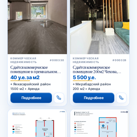
КОММЕРЧЕСКАЯ
КОММЕРЧЕСКАЯ
#000330
#000328
НЕДВИЖИМОСТЬ
НЕДВИЖИМОСТЬ
Сдаётся коммерческое
Сдаётся коммерческое
помещение в премиальном
помещение 200м2 Чехова,
жилом комплексе
Тараса Шевченко
40 у.е. за м2
5 500 у.е.
Яккасарайский район
Мирабадский район
1500 м2 • Аренда
200 м2 • Аренда
Подробнее
Подробнее