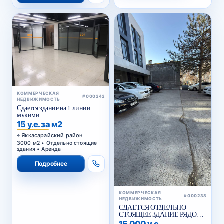
КОММЕРЧЕСКАЯ
#000242
НЕДВИЖИМОСТЬ
Сдается здание на 1 линии
мукими
15 у.е. за м2
Яккасарайский район
3000 м2 • Отдельно стоящие
здания • Аренда
Подробнее
КОММЕРЧЕСКАЯ
#000238
НЕДВИЖИМОСТЬ
СДАЁТСЯ ОТДЕЛЬНО
СТОЯЩЕЕ ЗДАНИЕ РЯДОМ
С ЖИГУЛИ БАР
15 000 у.е.