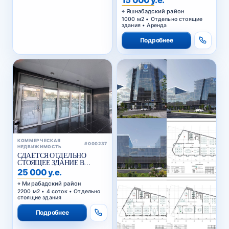
Яшнабадский район
1000 м2 • Отдельно стоящие
здания • Аренда
Подробнее
КОММЕРЧЕСКАЯ
#000237
НЕДВИЖИМОСТЬ
СДАЁТСЯ ОТДЕЛЬНО
СТОЯЩЕЕ ЗДАНИЕ В
АРЕНДУ В МИРАБАДСКОМ
25 000 у.е.
РАЙОНЕ
Мирабадский район
2200 м2 • 4 соток • Отдельно
стоящие здания
Подробнее