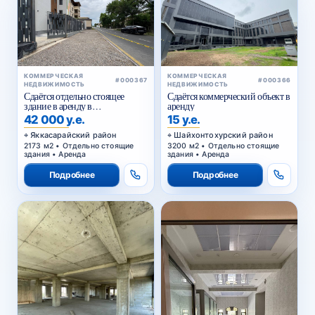
КОММЕРЧЕСКАЯ
КОММЕРЧЕСКАЯ
#000367
#000366
НЕДВИЖИМОСТЬ
НЕДВИЖИМОСТЬ
Сдаётся отдельно стоящее
Сдаётся коммерческий объект в
здание в аренду в
аренду
Яккасарайском районе
42 000 у.е.
15 у.е.
Яккасарайский район
Шайхонтохурский район
2173 м2 • Отдельно стоящие
3200 м2 • Отдельно стоящие
здания • Аренда
здания • Аренда
Подробнее
Подробнее