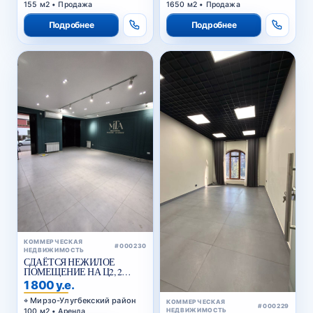
155 м2 • Продажа
1650 м2 • Продажа
Подробнее
Подробнее
КОММЕРЧЕСКАЯ
#000230
НЕДВИЖИМОСТЬ
СДАЁТСЯ НЕЖИЛОЕ
ПОМЕЩЕНИЕ НА Ц2, 2
ЛИНИЯ ВДОЛЬ ДОРОГИ
1 800 у.е.
Мирзо-Улугбекский район
КОММЕРЧЕСКАЯ
#000229
100 м2 • Аренда
НЕДВИЖИМОСТЬ