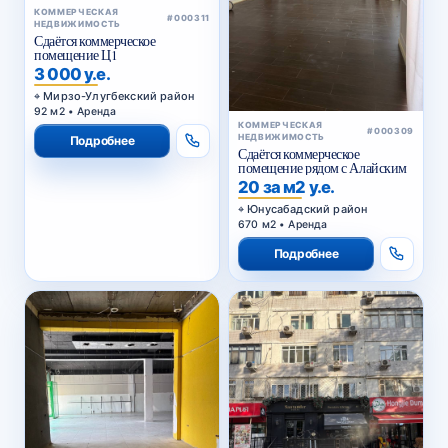
КОММЕРЧЕСКАЯ
#000311
НЕДВИЖИМОСТЬ
Сдаётся коммерческое
помещение Ц1
3 000 у.е.
Мирзо-Улугбекский район
92 м2 • Аренда
КОММЕРЧЕСКАЯ
#000309
НЕДВИЖИМОСТЬ
Подробнее
Сдаётся коммерческое
помещение рядом с Алайским
20 за м2 у.е.
Юнусабадский район
670 м2 • Аренда
Подробнее