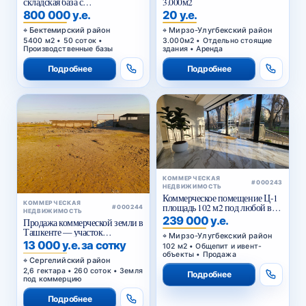
складская база с
3.000м2
приватизированным
800 000 у.е.
20 у.е.
земельным участком в
Бектемирском районе
Бектемирский район
Мирзо-Улугбекский район
Ташкента
5400 м2 • 50 соток •
3.000м2 • Отдельно стоящие
Производственные базы
здания • Аренда
Подробнее
Подробнее
КОММЕРЧЕСКАЯ
#000243
НЕДВИЖИМОСТЬ
Коммерческое помещение Ц-1
КОММЕРЧЕСКАЯ
площадь 102 м2 под любой вид
#000244
НЕДВИЖИМОСТЬ
коммерции 1 этаж
239 000 у.е.
Продажа коммерческой земли в
Ташкенте — участок
Мирзо-Улугбекский район
промышленного назначения
13 000 у.е. за сотку
102 м2 • Общепит и ивент-
2,6 га в Янги-Хаётском районе
объекты • Продажа
Сергелийский район
2,6 гектара • 260 соток • Земля
Подробнее
под коммерцию
Подробнее