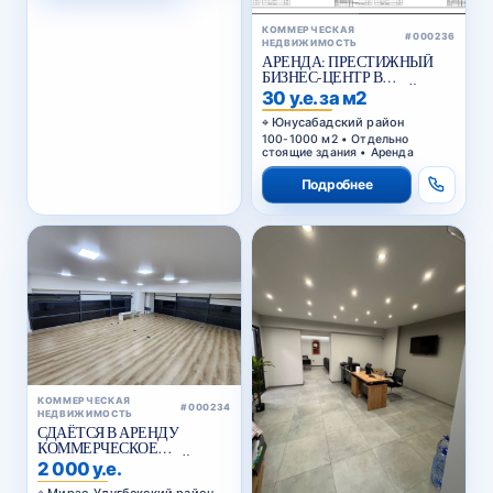
КОММЕРЧЕСКАЯ
#000236
НЕДВИЖИМОСТЬ
АРЕНДА: ПРЕСТИЖНЫЙ
БИЗНЕС-ЦЕНТР В
ЮНУСАБАДСКОМ РАЙОНЕ
30 у.е. за м2
Юнусабадский район
100-1000 м2 • Отдельно
стоящие здания • Аренда
Подробнее
КОММЕРЧЕСКАЯ
#000234
НЕДВИЖИМОСТЬ
СДАЁТСЯ В АРЕНДУ
КОММЕРЧЕСКОЕ
ПОМЕЩЕНИЕ В АКАЙ
2 000 у.е.
СИТИ
Мирзо-Улугбекский район