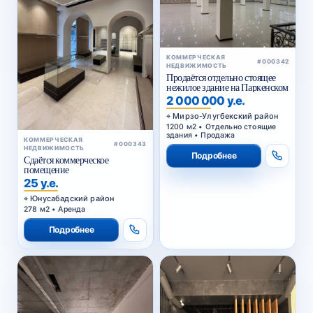
КОММЕРЧЕСКАЯ
#000342
НЕДВИЖИМОСТЬ
Продаётся отдельно стоящее
нежилое здание на Паркенском
2 000 000 у.е.
Мирзо-Улугбекский район
1200 м2 • Отдельно стоящие
здания • Продажа
КОММЕРЧЕСКАЯ
#000343
НЕДВИЖИМОСТЬ
Подробнее
Сдаётся коммерческое
помещение
25 у.е.
Юнусабадский район
278 м2 • Аренда
Подробнее