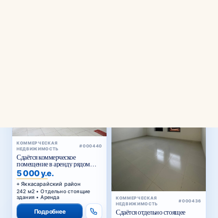
⌄
Районы
КОММЕРЧЕСКАЯ
#000440
НЕДВИЖИМОСТЬ
Сдаётся коммерческое
помещение в аренду рядом
Голубые купола
5 000 у.е.
Яккасарайский район
242 м2 • Отдельно стоящие
здания • Аренда
КОММЕРЧЕСКАЯ
#000436
НЕДВИЖИМОСТЬ
Подробнее
Сдаётся отдельно стоящее