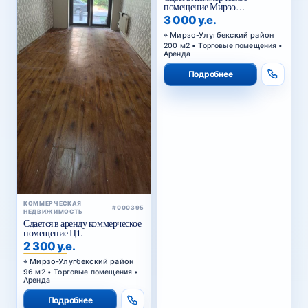
помещение Мирзо
Улугбекский район.
3 000 у.е.
Мирзо-Улугбекский район
200 м2 • Торговые помещения •
Аренда
Подробнее
КОММЕРЧЕСКАЯ
#000395
НЕДВИЖИМОСТЬ
Сдается в аренду коммерческое
помещение Ц1.
2 300 у.е.
Мирзо-Улугбекский район
96 м2 • Торговые помещения •
Аренда
Подробнее