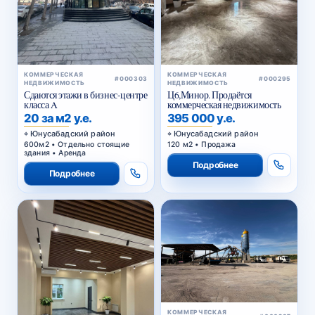
КОММЕРЧЕСКАЯ
КОММЕРЧЕСКАЯ
#000303
#000295
НЕДВИЖИМОСТЬ
НЕДВИЖИМОСТЬ
Сдаются этажи в бизнес-центре
Ц6,Минор. Продаётся
класса A
коммерческая недвижимость
20 за м2 у.е.
395 000 у.е.
Юнусабадский район
Юнусабадский район
600м2 • Отдельно стоящие
120 м2 • Продажа
здания • Аренда
Подробнее
Подробнее
КОММЕРЧЕСКАЯ
#000287