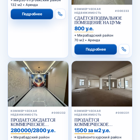
132 м2 • Аренда
КОММЕРЧЕСКАЯ
#000233
НЕДВИЖИМОСТЬ
Подробнее
СДАЁТСЯ ПОДВАЛЬНОЕ
ПОМЕЩЕНИЕ НА ЦУМе
800 у.е.
Мирабадский район
70 м2 • Аренда
Подробнее
КОММЕРЧЕСКАЯ
КОММЕРЧЕСКАЯ
#000232
#000231
НЕДВИЖИМОСТЬ
НЕДВИЖИМОСТЬ
ПРОДАЕТСЯ/СДАЕТСЯ
ПРОДАЁТСЯ
КОММЕРЧЕСКОЕ
КОММЕРЧЕСКОЕ
ПОМЕЩЕНИЕ НУКУССКАЯ
ПОМЕЩЕНИЕ ВДОЛЬ
280000/2800 у.е.
1500 за м2 у.е.
ДОРОГИ , КУКЧА
Мирабадский район
Шайхонтохурский район