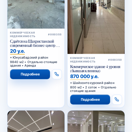
КОММЕРЧЕСКАЯ
#000355
НЕДВИЖИМОСТЬ
Сдаётся на Шахристанской
современный бизнес-центр в
аренду
20 у.е.
Юнусабадский район
КОММЕРЧЕСКАЯ
#000350
9840 м2 • Отдельно стоящие
НЕДВИЖИМОСТЬ
здания • Аренда
Коммерческое здание 4 уровня
(бывшая клиника)
Подробнее
870 000 у.е.
Шайхонтохурский район
800 м2 • 2 соток • Отдельно
стоящие здания
Подробнее