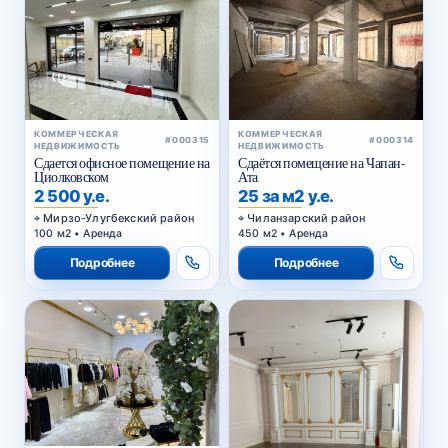
КОММЕРЧЕСКАЯ
КОММЕРЧЕСКАЯ
#000315
#000314
НЕДВИЖИМОСТЬ
НЕДВИЖИМОСТЬ
Сдается офисное помещение на
Сдаётся помещение на Чапан-
Циолковском
Ата
2 500 у.е.
25 за м2 у.е.
Мирзо-Улугбекский район
Чиланзарский район
100 м2 • Аренда
450 м2 • Аренда
Подробнее
Подробнее