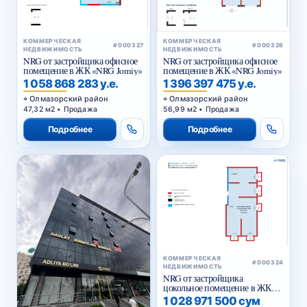
КОММЕРЧЕСКАЯ
КОММЕРЧЕСКАЯ
#000327
#000326
НЕДВИЖИМОСТЬ
НЕДВИЖИМОСТЬ
NRG от застройщика офисное
NRG от застройщика офисное
помещение в ЖК «NRG Jomiy»
помещение в ЖК «NRG Jomiy»
1 058 868 283 у.е.
1 396 397 475 у.е.
Олмазорский район
Олмазорский район
47,32 м2 • Продажа
56,99 м2 • Продажа
Подробнее
Подробнее
КОММЕРЧЕСКАЯ
#000324
НЕДВИЖИМОСТЬ
NRG от застройщика
цокольное помещение в ЖК
«NRG Yangi Baxt »
1 028 971 500 сум