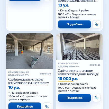
коммерческое помещение в
аренду
13 у.е.
Юнусабадский район
1000 м2 • Отдельно стоящие
здания • Аренда
Подробнее
КОММЕРЧЕСКАЯ
#000429
НЕДВИЖИМОСТЬ
Сдаётся отдельно стоящее
КОММЕРЧЕСКАЯ
коммерческое здание в аренду
#000430
НЕДВИЖИМОСТЬ
18 000 у.е.
Сдаётся отдельно стоящее
коммерческое здание в аренду
Олмазорский район
10 у.е.
1000 м2 • Отдельно стоящие
здания • Аренда
Яшнабадский район
2600 м2 • Отдельно стоящие
Подробнее
здания • Аренда
Подробнее