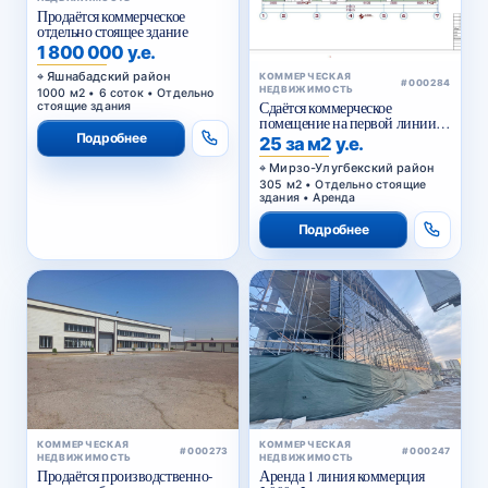
Продаётся коммерческое
отдельно стоящее здание
1 800 000 у.е.
Яшнабадский район
КОММЕРЧЕСКАЯ
#000284
НЕДВИЖИМОСТЬ
1000 м2 • 6 соток • Отдельно
Сдаётся коммерческое
стоящие здания
помещение на первой линии
Сайрам
Подробнее
25 за м2 у.е.
Мирзо-Улугбекский район
305 м2 • Отдельно стоящие
здания • Аренда
Подробнее
КОММЕРЧЕСКАЯ
КОММЕРЧЕСКАЯ
#000273
#000247
НЕДВИЖИМОСТЬ
НЕДВИЖИМОСТЬ
Продаётся производственно-
Аренда 1 линия коммерция