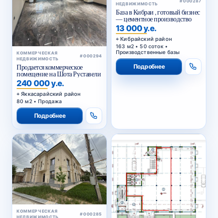
НЕДВИЖИМОСТЬ
База в Кибраи , готовый бизнес
— цементное производство
13 000 у.е.
Кибрайский район
163 м2 • 50 соток •
Производственные базы
КОММЕРЧЕСКАЯ
#000294
НЕДВИЖИМОСТЬ
Подробнее
Продается коммерческое
помещение на Шота Руставели
240 000 у.е.
Яккасарайский район
80 м2 • Продажа
Подробнее
КОММЕРЧЕСКАЯ
#000285
НЕДВИЖИМОСТЬ