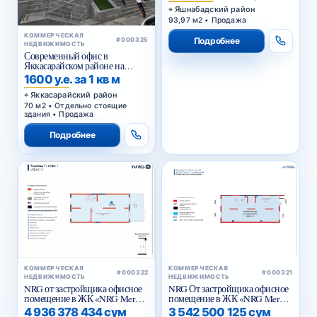
Яшнабадский район
93,97 м2 • Продажа
КОММЕРЧЕСКАЯ
Подробнее
#000325
НЕДВИЖИМОСТЬ
Современный офис в
Яккасарайском районе на
первой линии
1600 у.е. за 1 кв м
Яккасарайский район
70 м2 • Отдельно стоящие
здания • Продажа
Подробнее
КОММЕРЧЕСКАЯ
КОММЕРЧЕСКАЯ
#000322
#000321
НЕДВИЖИМОСТЬ
НЕДВИЖИМОСТЬ
NRG от застройщика офисное
NRG От застройщика офисное
помещение в ЖК «NRG Meros
помещение в ЖК «NRG Meros
Business»
Comfort»
4 936 378 434 сум
3 542 500 125 сум