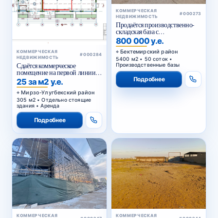
КОММЕРЧЕСКАЯ
#000273
НЕДВИЖИМОСТЬ
Продаётся производственно-
складская база с
приватизированным
800 000 у.е.
земельным участком в
Бектемирском районе
Бектемирский район
КОММЕРЧЕСКАЯ
#000284
Ташкента
НЕДВИЖИМОСТЬ
5400 м2 • 50 соток •
Сдаётся коммерческое
Производственные базы
помещение на первой линии
Сайрам
Подробнее
25 за м2 у.е.
Мирзо-Улугбекский район
305 м2 • Отдельно стоящие
здания • Аренда
Подробнее
КОММЕРЧЕСКАЯ
КОММЕРЧЕСКАЯ
#000247
#000244