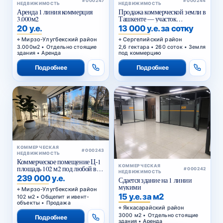
НЕДВИЖИМОСТЬ
НЕДВИЖИМОСТЬ
Аренда 1 линия коммерция
Продажа коммерческой земли в
3.000м2
Ташкенте — участок
промышленного назначения
20 у.е.
13 000 у.е. за сотку
2,6 га в Янги-Хаётском районе
Мирзо-Улугбекский район
Сергелийский район
3.000м2 • Отдельно стоящие
2,6 гектара • 260 соток • Земля
здания • Аренда
под коммерцию
Подробнее
Подробнее
КОММЕРЧЕСКАЯ
#000243
НЕДВИЖИМОСТЬ
Коммерческое помещение Ц-1
КОММЕРЧЕСКАЯ
площадь 102 м2 под любой вид
#000242
НЕДВИЖИМОСТЬ
коммерции 1 этаж
239 000 у.е.
Сдается здание на 1 линии
мукими
Мирзо-Улугбекский район
15 у.е. за м2
102 м2 • Общепит и ивент-
объекты • Продажа
Яккасарайский район
3000 м2 • Отдельно стоящие
Подробнее
здания • Аренда