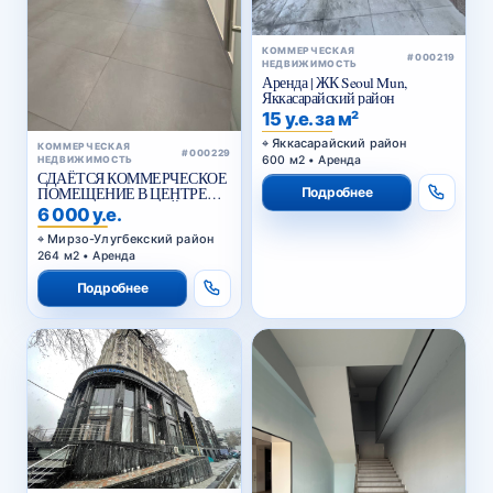
КОММЕРЧЕСКАЯ
#000219
НЕДВИЖИМОСТЬ
Аренда | ЖК Seoul Mun,
Яккасарайский район
15 у.е. за м²
Яккасарайский район
КОММЕРЧЕСКАЯ
#000229
600 м2 • Аренда
НЕДВИЖИМОСТЬ
СДАЁТСЯ КОММЕРЧЕСКОЕ
ПОМЕЩЕНИЕ В ЦЕНТРЕ
Подробнее
ГОРОДА НА ПЕРВОЙ
6 000 у.е.
ЛИНИИ
Мирзо-Улугбекский район
264 м2 • Аренда
Подробнее