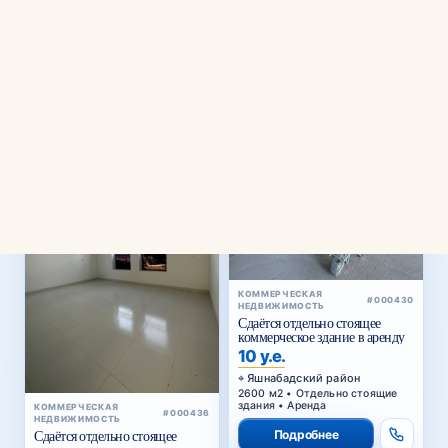
⌄
Районы
КОММЕРЧЕСКАЯ
#000430
НЕДВИЖИМОСТЬ
Сдаётся отдельно стоящее
коммерческое здание в аренду
10 у.е.
Яшнабадский район
2600 м2 • Отдельно стоящие
здания • Аренда
КОММЕРЧЕСКАЯ
#000436
НЕДВИЖИМОСТЬ
Подробнее
Сдаётся отдельно стоящее