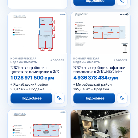
КОММЕРЧЕСКАЯ
КОММЕРЧЕСКАЯ
#000324
#000322
НЕДВИЖИМОСТЬ
НЕДВИЖИМОСТЬ
NRG от застройщика
NRG от застройщика офисное
цокольное помещение в ЖК
помещение в ЖК «NRG Meros
«NRG Yangi Baxt »
Business»
1 028 971 500 сум
4 936 378 434 сум
Яшнабадский район
Мирабадский район
93,97 м2 • Продажа
165,64 м2 • Продажа
Подробнее
Подробнее