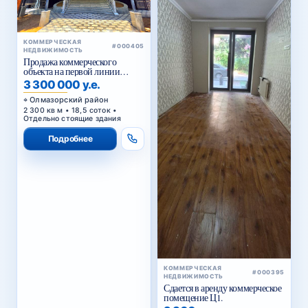
КОММЕРЧЕСКАЯ
#000405
НЕДВИЖИМОСТЬ
Продажа коммерческого
объекта на первой линии
Кольцевой дороги в Ташкенте
3 300 000 у.е.
Олмазорский район
2 300 кв м • 18,5 соток •
Отдельно стоящие здания
Подробнее
КОММЕРЧЕСКАЯ
#000395
НЕДВИЖИМОСТЬ
Сдается в аренду коммерческое
помещение Ц1.