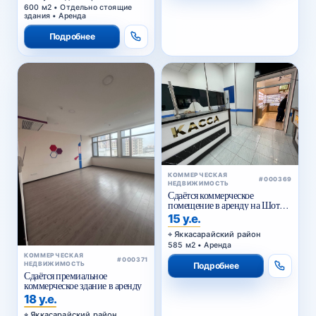
600 м2 • Отдельно стоящие
здания • Аренда
Подробнее
КОММЕРЧЕСКАЯ
#000369
НЕДВИЖИМОСТЬ
Сдаётся коммерческое
помещение в аренду на Шота
Руставели
15 у.е.
Яккасарайский район
585 м2 • Аренда
КОММЕРЧЕСКАЯ
#000371
НЕДВИЖИМОСТЬ
Подробнее
Сдаётся премиальное
коммерческое здание в аренду
18 у.е.
Яккасарайский район