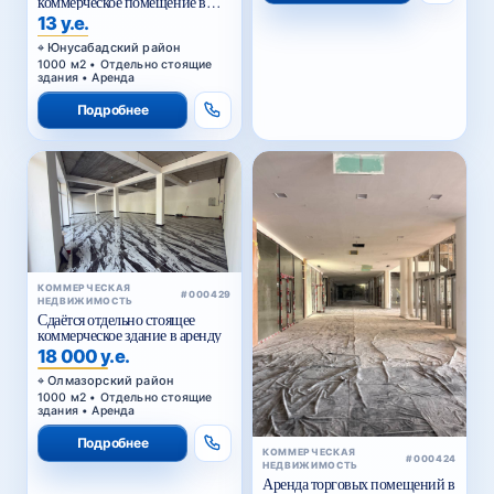
коммерческое помещение в
аренду
13 у.е.
Юнусабадский район
1000 м2 • Отдельно стоящие
здания • Аренда
Подробнее
КОММЕРЧЕСКАЯ
#000429
НЕДВИЖИМОСТЬ
Сдаётся отдельно стоящее
коммерческое здание в аренду
18 000 у.е.
Олмазорский район
1000 м2 • Отдельно стоящие
здания • Аренда
Подробнее
КОММЕРЧЕСКАЯ
#000424
НЕДВИЖИМОСТЬ
Аренда торговых помещений в