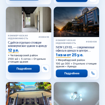
КОММЕРЧЕСКАЯ
#000410
НЕДВИЖИМОСТЬ
КОММЕРЧЕСКАЯ
Сдаётся отдельно стоящее
#000408
НЕДВИЖИМОСТЬ
коммерческое здание в аренду
NEW LEVEL — современные
12 у.е.
офисы в аренду в центре
Ташкента от 25 уе за м²
1 кв м от 25 у.е.
Чиланзарский район
2100 м2 • 5 соток • Отдельно
Мирабадский район
стоящие здания
100 до 300 • Отдельно стоящие
здания • Аренда
Подробнее
Подробнее