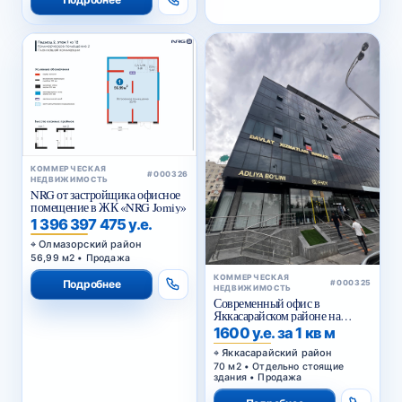
КОММЕРЧЕСКАЯ
#000326
НЕДВИЖИМОСТЬ
NRG от застройщика офисное
помещение в ЖК «NRG Jomiy»
1 396 397 475 у.е.
Олмазорский район
56,99 м2 • Продажа
КОММЕРЧЕСКАЯ
Подробнее
#000325
НЕДВИЖИМОСТЬ
Современный офис в
Яккасарайском районе на
первой линии
1600 у.е. за 1 кв м
Яккасарайский район
70 м2 • Отдельно стоящие
здания • Продажа
Подробнее