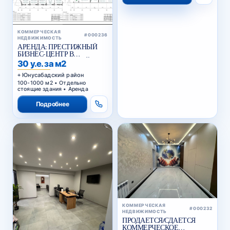
КОММЕРЧЕСКАЯ
#000236
НЕДВИЖИМОСТЬ
АРЕНДА: ПРЕСТИЖНЫЙ
БИЗНЕС-ЦЕНТР В
ЮНУСАБАДСКОМ РАЙОНЕ
30 у.е. за м2
Юнусабадский район
100-1000 м2 • Отдельно
стоящие здания • Аренда
Подробнее
КОММЕРЧЕСКАЯ
#000232
НЕДВИЖИМОСТЬ
ПРОДАЕТСЯ/СДАЕТСЯ
КОММЕРЧЕСКОЕ