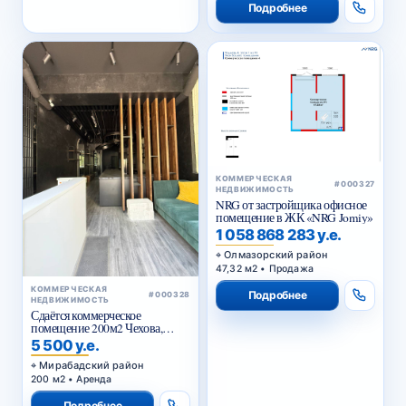
Подробнее
КОММЕРЧЕСКАЯ
#000327
НЕДВИЖИМОСТЬ
NRG от застройщика офисное
помещение в ЖК «NRG Jomiy»
1 058 868 283 у.е.
Олмазорский район
47,32 м2 • Продажа
КОММЕРЧЕСКАЯ
Подробнее
#000328
НЕДВИЖИМОСТЬ
Сдаётся коммерческое
помещение 200м2 Чехова,
Тараса Шевченко
5 500 у.е.
Мирабадский район
200 м2 • Аренда
Подробнее