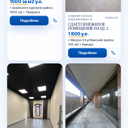
1500 за м2 у.е.
ДОРОГИ , КУКЧА
Шайхонтохурский район
1650 м2 • Продажа
КОММЕРЧЕСКАЯ
#000230
НЕДВИЖИМОСТЬ
Подробнее
СДАЁТСЯ НЕЖИЛОЕ
ПОМЕЩЕНИЕ НА Ц2, 2
ЛИНИЯ ВДОЛЬ ДОРОГИ
1 800 у.е.
Мирзо-Улугбекский район
100 м2 • Аренда
Подробнее