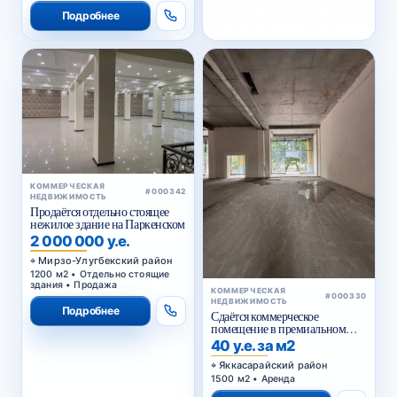
Подробнее
КОММЕРЧЕСКАЯ
#000342
НЕДВИЖИМОСТЬ
Продаётся отдельно стоящее
нежилое здание на Паркенском
2 000 000 у.е.
Мирзо-Улугбекский район
1200 м2 • Отдельно стоящие
здания • Продажа
КОММЕРЧЕСКАЯ
#000330
НЕДВИЖИМОСТЬ
Подробнее
Сдаётся коммерческое
помещение в премиальном
жилом комплексе
40 у.е. за м2
Яккасарайский район
1500 м2 • Аренда