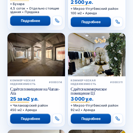
2 500 у.е.
Бухара
4,5 соток • Отдельно стоящие
Мирзо-Улугбекский район
здания • Продажа
100 м2 • Аренда
Подробнее
Подробнее
КОММЕРЧЕСКАЯ
КОММЕРЧЕСКАЯ
#000314
#000311
НЕДВИЖИМОСТЬ
НЕДВИЖИМОСТЬ
Сдаётся помещение на Чапан-
Сдаётся коммерческое
Ата
помещение Ц1
25 за м2 у.е.
3 000 у.е.
Чиланзарский район
Мирзо-Улугбекский район
450 м2 • Аренда
92 м2 • Аренда
Подробнее
Подробнее