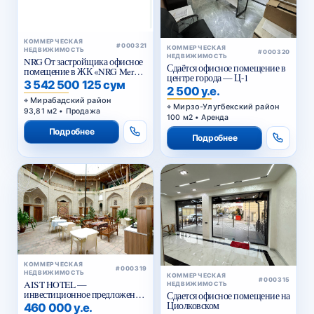
КОММЕРЧЕСКАЯ
#000321
КОММЕРЧЕСКАЯ
НЕДВИЖИМОСТЬ
#000320
НЕДВИЖИМОСТЬ
NRG От застройщика офисное
Сдаётся офисное помещение в
помещение в ЖК «NRG Meros
центре города — Ц-1
Comfort»
3 542 500 125 сум
2 500 у.е.
Мирабадский район
Мирзо-Улугбекский район
93,81 м2 • Продажа
100 м2 • Аренда
Подробнее
Подробнее
КОММЕРЧЕСКАЯ
#000319
НЕДВИЖИМОСТЬ
КОММЕРЧЕСКАЯ
#000315
AIST HOTEL —
НЕДВИЖИМОСТЬ
инвестиционное предложение
Сдается офисное помещение на
в историческом центре Бухары
Циолковском
460 000 у.е.