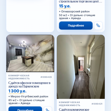
строительном торговом центре
у Жомий базара в Ташкенте
15 у.е.
Олмазорский район
50 м2 • Отдельно стоящие
здания • Аренда
Подробнее
КОММЕРЧЕСКАЯ
#000423
НЕДВИЖИМОСТЬ
Сдаётся офисное помещение в
аренду на Паркенском
1 300 у.е.
Мирзо-Улугбекский район
85 м2 • Отдельно стоящие
КОММЕРЧЕСКАЯ
здания • Аренда
#000421
НЕДВИЖИМОСТЬ
Сдаётся коммерческое
Подробнее