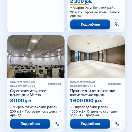
2 300 у.е.
Мирзо-Улугбекский район
96 м2 • Торговые помещения •
Аренда
Подробнее
КОММЕРЧЕСКАЯ
КОММЕРЧЕСКАЯ
#000389
#000394
НЕДВИЖИМОСТЬ
НЕДВИЖИМОСТЬ
Продаётся отдельно стоящее
Сдается коммерческое
коммерческое здание
помещение Мирзо
Улугбекский район.
1 600 000 у.е.
3 000 у.е.
Юнусабадский район
Мирзо-Улугбекский район
1050 м2 • Отдельно стоящие
200 м2 • Торговые помещения •
здания • Продажа
Аренда
Подробнее
Подробнее