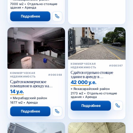
7000 м2 • Отдельно стоящие
здания • Аренда
Подробнее
КОММЕРЧЕСКАЯ
#000367
НЕДВИЖИМОСТЬ
Сдаётся отдельно стоящее
КОММЕРЧЕСКАЯ
#000368
здание в аренду в
НЕДВИЖИМОСТЬ
Яккасарайском районе
Сдаётся коммерческое
42 000 у.е.
помещение в аренду на
Яккасарайский район
Куйлюке
14 у.е.
2173 м2 • Отдельно стоящие
здания • Аренда
Мирабадский район
1677 м2 • Аренда
Подробнее
Подробнее