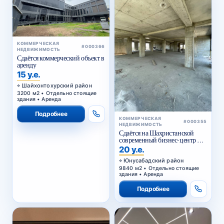
КОММЕРЧЕСКАЯ
#000366
НЕДВИЖИМОСТЬ
Сдаётся коммерческий объект в
аренду
15 у.е.
Шайхонтохурский район
3200 м2 • Отдельно стоящие
здания • Аренда
Подробнее
КОММЕРЧЕСКАЯ
#000355
НЕДВИЖИМОСТЬ
Сдаётся на Шахристанской
современный бизнес-центр в
аренду
20 у.е.
Юнусабадский район
9840 м2 • Отдельно стоящие
здания • Аренда
Подробнее