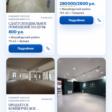
ПОМЕЩЕНИЕ НУКУССКАЯ
280000/2800 у.е.
Мирабадский район
155 м2 • Продажа
КОММЕРЧЕСКАЯ
#000233
НЕДВИЖИМОСТЬ
Подробнее
СДАЁТСЯ ПОДВАЛЬНОЕ
ПОМЕЩЕНИЕ НА ЦУМе
800 у.е.
Мирабадский район
70 м2 • Аренда
Подробнее
КОММЕРЧЕСКАЯ
#000231
НЕДВИЖИМОСТЬ
ПРОДАЁТСЯ
КОММЕРЧЕСКОЕ
ПОМЕЩЕНИЕ ВДОЛЬ