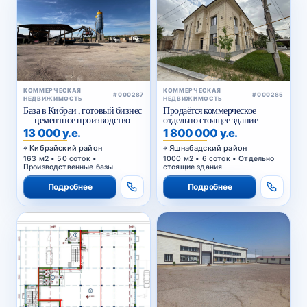
КОММЕРЧЕСКАЯ
КОММЕРЧЕСКАЯ
#000287
#000285
НЕДВИЖИМОСТЬ
НЕДВИЖИМОСТЬ
База в Кибраи , готовый бизнес
Продаётся коммерческое
— цементное производство
отдельно стоящее здание
13 000 у.е.
1 800 000 у.е.
Кибрайский район
Яшнабадский район
163 м2 • 50 соток •
1000 м2 • 6 соток • Отдельно
Производственные базы
стоящие здания
Подробнее
Подробнее