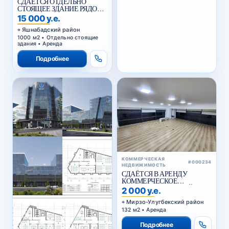
СДАЁТСЯ ОТДЕЛЬНО
СТОЯЩЕЕ ЗДАНИЕ РЯДОМ
С ЖИГУЛИ БАР
15 000 у.е.
Яшнабадский район
1000 м2 • Отдельно стоящие
здания • Аренда
Подробнее
КОММЕРЧЕСКАЯ
#000234
НЕДВИЖИМОСТЬ
СДАЁТСЯ В АРЕНДУ
КОММЕРЧЕСКОЕ
ПОМЕЩЕНИЕ В АКАЙ
2 000 у.е.
СИТИ
Мирзо-Улугбекский район
132 м2 • Аренда
Подробнее