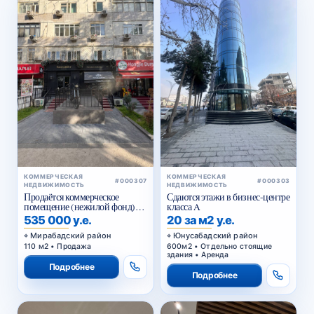
КОММЕРЧЕСКАЯ
КОММЕРЧЕСКАЯ
#000307
#000303
НЕДВИЖИМОСТЬ
НЕДВИЖИМОСТЬ
Продаётся коммерческое
Сдаются этажи в бизнес-центре
помещение (нежилой фонд)
класса A
Чехова
535 000 у.е.
20 за м2 у.е.
Мирабадский район
Юнусабадский район
110 м2 • Продажа
600м2 • Отдельно стоящие
здания • Аренда
Подробнее
Подробнее