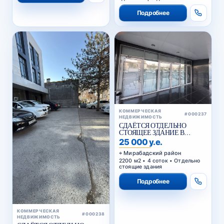
Подробнее
КОММЕРЧЕСКАЯ
#000237
НЕДВИЖИМОСТЬ
СДАЁТСЯ ОТДЕЛЬНО
СТОЯЩЕЕ ЗДАНИЕ В
АРЕНДУ В МИРАБАДСКОМ
25 000 у.е.
РАЙОНЕ
Мирабадский район
2200 м2 • 4 соток • Отдельно
стоящие здания
Подробнее
КОММЕРЧЕСКАЯ
#000238
НЕДВИЖИМОСТЬ