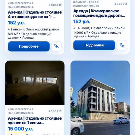
КОММЕРЧЕСКАЯ
КОММЕРЧЕСКАЯ
#000211
#000212
НЕДВИЖИМОСТЬ
НЕДВИЖИМОСТЬ
Аренда | Коммерческое
Аренда | Отдельно стоящее
помещение вдоль дороги
4-этажное здание на 1-
Нурафшан
152 у.е.
линии Нурафшан
152 у.е.
Ташкент, Олмазорский район
Ташкент, Олмазорский район
14000 м² • Отдельно стоящие
821 м² • Отдельно стоящие
здания • Аренда
здания • Аренда
Подробнее
Подробнее
КОММЕРЧЕСКАЯ
#000210
НЕДВИЖИМОСТЬ
Аренда | Отдельно стоящее
здание на 1 линии
Нурафшан
15 000 у.е.