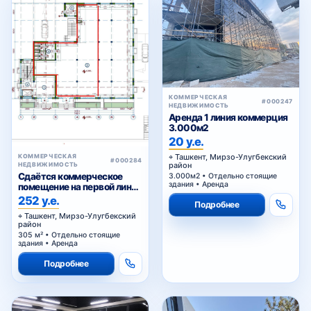
КОММЕРЧЕСКАЯ
#000247
НЕДВИЖИМОСТЬ
Аренда 1 линия коммерция
3.000м2
20 у.е.
Ташкент, Мирзо-Улугбекский
КОММЕРЧЕСКАЯ
#000284
район
НЕДВИЖИМОСТЬ
Сдаётся коммерческое
3.000м2 • Отдельно стоящие
здания • Аренда
помещение на первой линии
Сайрам
252 у.е.
Подробнее
Ташкент, Мирзо-Улугбекский
район
305 м² • Отдельно стоящие
здания • Аренда
Подробнее