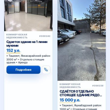
КОММЕРЧЕСКАЯ
#000242
НЕДВИЖИМОСТЬ
Сдается здание на 1 линии
мукими
152 у.е.
Ташкент, Яккасарайский район
3000 м² • Отдельно стоящие
здания • Аренда
Подробнее
КОММЕРЧЕСКАЯ
#000238
НЕДВИЖИМОСТЬ
СДАЁТСЯ ОТДЕЛЬНО
СТОЯЩЕЕ ЗДАНИЕ РЯДОМ
С ЖИГУЛИ БАР
15 000 у.е.
Ташкент, Яшнабадский район
1000 м² • Отдельно стоящие