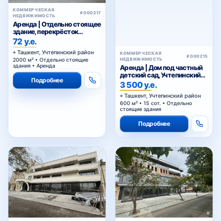
КОММЕРЧЕСКАЯ
#000217
НЕДВИЖИМОСТЬ
Аренда | Отдельно стоящее
здание, перекрёсток
«Хасанбой»
72 у.е.
Ташкент, Учтепинский район
КОММЕРЧЕСКАЯ
#000215
НЕДВИЖИМОСТЬ
2000 м² • Отдельно стоящие
здания • Аренда
Аренда | Дом под частный
детский сад, Учтепинский
Подробнее
район
3 500 у.е.
Ташкент, Учтепинский район
600 м² • 15 сот. • Отдельно
стоящие здания
Подробнее