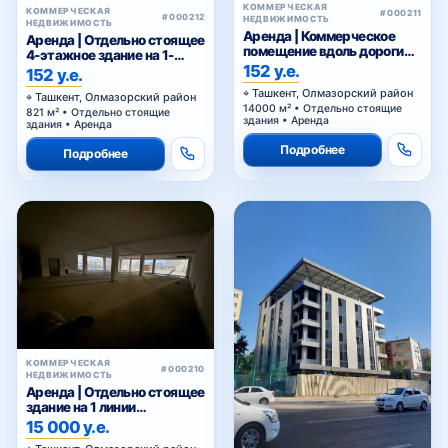
КОММЕРЧЕСКАЯ
КОММЕРЧЕСКАЯ
#000211
#000212
НЕДВИЖИМОСТЬ
НЕДВИЖИМОСТЬ
Аренда | Коммерческое
Аренда | Отдельно стоящее
помещение вдоль дороги
4-этажное здание на 1-
Нурафшан
152 у.е.
линии Нурафшан
152 у.е.
Ташкент, Олмазорский район
Ташкент, Олмазорский район
14000 м² • Отдельно стоящие
821 м² • Отдельно стоящие
здания • Аренда
здания • Аренда
Подробнее
Подробнее
КОММЕРЧЕСКАЯ
#000210
НЕДВИЖИМОСТЬ
Аренда | Отдельно стоящее
здание на 1 линии
Нурафшан
15 000 у.е.