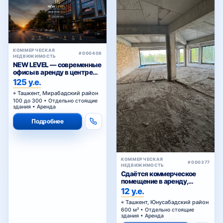
КОММЕРЧЕСКАЯ
#000408
НЕДВИЖИМОСТЬ
NEW LEVEL — современные
офисы в аренду в центре
Ташкента от 25 уе за м²
125 у.е.
Ташкент, Мирабадский район
100 до 300 • Отдельно стоящие
здания • Аренда
Подробнее
КОММЕРЧЕСКАЯ
#000377
НЕДВИЖИМОСТЬ
Сдаётся коммерческое
помещение в аренду,
Сагбан
12 у.е.
Ташкент, Юнусабадский район
600 м² • Отдельно стоящие
здания • Аренда