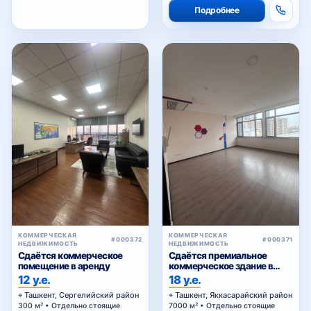
Подробнее
КОММЕРЧЕСКАЯ
КОММЕРЧЕСКАЯ
#000372
#000371
НЕДВИЖИМОСТЬ
НЕДВИЖИМОСТЬ
Сдаётся коммерческое
Сдаётся премиальное
помещение в аренду
коммерческое здание в
аренду
12 у.е.
18 у.е.
Ташкент, Сергелийский район
Ташкент, Яккасарайский район
300 м² • Отдельно стоящие
7000 м² • Отдельно стоящие