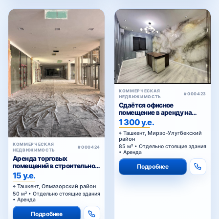
КОММЕРЧЕСКАЯ
#000423
НЕДВИЖИМОСТЬ
Сдаётся офисное
помещение в аренду на
Паркенском
1 300 у.е.
Ташкент, Мирзо-Улугбекский
район
КОММЕРЧЕСКАЯ
85 м² • Отдельно стоящие здания
#000424
НЕДВИЖИМОСТЬ
• Аренда
Аренда торговых
помещений в строительном
Подробнее
торговом центре у Жомий
15 у.е.
базара в Ташкенте
Ташкент, Олмазорский район
50 м² • Отдельно стоящие здания
• Аренда
Подробнее