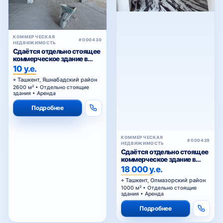
КОММЕРЧЕСКАЯ
#000430
НЕДВИЖИМОСТЬ
Сдаётся отдельно стоящее
коммерческое здание в
аренду
10 у.е.
Ташкент, Яшнабадский район
2600 м² • Отдельно стоящие
здания • Аренда
Подробнее
КОММЕРЧЕСКАЯ
#000429
НЕДВИЖИМОСТЬ
Сдаётся отдельно стоящее
коммерческое здание в
аренду
18 000 у.е.
Ташкент, Олмазорский район
1000 м² • Отдельно стоящие
здания • Аренда
Подробнее