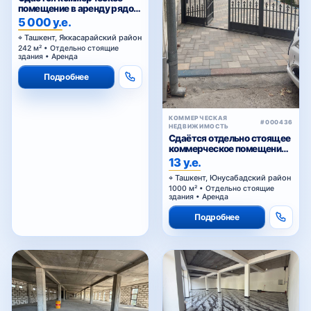
помещение в аренду рядом
Голубые купола
5 000 у.е.
Ташкент, Яккасарайский район
242 м² • Отдельно стоящие
здания • Аренда
Подробнее
КОММЕРЧЕСКАЯ
#000436
НЕДВИЖИМОСТЬ
Сдаётся отдельно стоящее
коммерческое помещение
в аренду
13 у.е.
Ташкент, Юнусабадский район
1000 м² • Отдельно стоящие
здания • Аренда
Подробнее