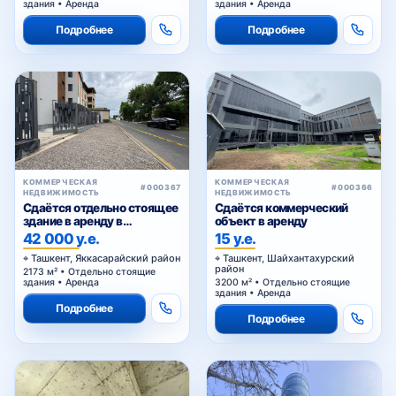
здания • Аренда
здания • Аренда
Подробнее
Подробнее
КОММЕРЧЕСКАЯ
КОММЕРЧЕСКАЯ
#000367
#000366
НЕДВИЖИМОСТЬ
НЕДВИЖИМОСТЬ
Сдаётся отдельно стоящее
Сдаётся коммерческий
здание в аренду в
объект в аренду
Яккасарайском районе
42 000 у.е.
15 у.е.
Ташкент, Яккасарайский район
Ташкент, Шайхантахурский
район
2173 м² • Отдельно стоящие
здания • Аренда
3200 м² • Отдельно стоящие
здания • Аренда
Подробнее
Подробнее