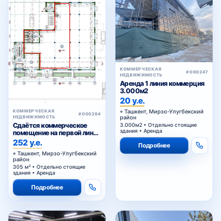
КОММЕРЧЕСКАЯ
#000247
НЕДВИЖИМОСТЬ
Аренда 1 линия коммерция
3.000м2
20 у.е.
Ташкент, Мирзо-Улугбекский
КОММЕРЧЕСКАЯ
#000284
район
НЕДВИЖИМОСТЬ
Сдаётся коммерческое
3.000м2 • Отдельно стоящие
здания • Аренда
помещение на первой линии
Сайрам
252 у.е.
Подробнее
Ташкент, Мирзо-Улугбекский
район
305 м² • Отдельно стоящие
здания • Аренда
Подробнее