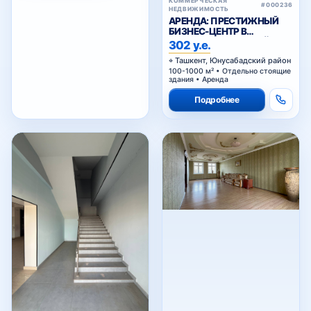
КОММЕРЧЕСКАЯ
#000236
НЕДВИЖИМОСТЬ
АРЕНДА: ПРЕСТИЖНЫЙ
БИЗНЕС-ЦЕНТР В
ЮНУСАБАДСКОМ РАЙОНЕ
302 у.е.
Ташкент, Юнусабадский район
100-1000 м² • Отдельно стоящие
здания • Аренда
Подробнее