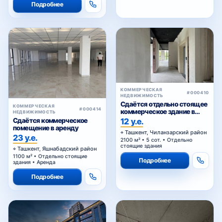
Подробнее
КОММЕРЧЕСКАЯ
#000410
НЕДВИЖИМОСТЬ
Сдаётся отдельно стоящее
КОММЕРЧЕСКАЯ
#000414
коммерческое здание в
НЕДВИЖИМОСТЬ
аренду
12 у.е.
Сдаётся коммерческое
помещение в аренду
Ташкент, Чиланзарский район
23 у.е.
2100 м² • 5 сот. • Отдельно
стоящие здания
Ташкент, Яшнабадский район
1100 м² • Отдельно стоящие
Подробнее
здания • Аренда
Подробнее