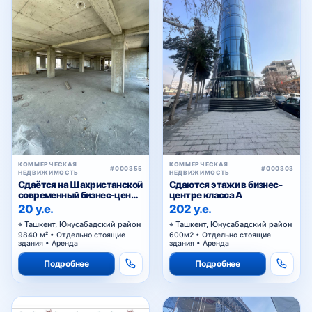
КОММЕРЧЕСКАЯ
КОММЕРЧЕСКАЯ
#000355
#000303
НЕДВИЖИМОСТЬ
НЕДВИЖИМОСТЬ
Сдаётся на Шахристанской
Сдаются этажи в бизнес-
современный бизнес-центр
центре класса A
в аренду
20 у.е.
202 у.е.
Ташкент, Юнусабадский район
Ташкент, Юнусабадский район
9840 м² • Отдельно стоящие
600м2 • Отдельно стоящие
здания • Аренда
здания • Аренда
Подробнее
Подробнее