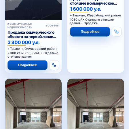
стоящее коммерческое
здание
1 600 000 у.е.
Ташкент, Юнусабадский район
1050 м² • Отдельно стоящие
здания • Продажа
КОММЕРЧЕСКАЯ
#000405
НЕДВИЖИМОСТЬ
Подробнее
Продажа коммерческого
объекта на первой линии
Кольцевой дороги в
3 300 000 у.е.
Ташкенте
Ташкент, Олмазорский район
2 300 кв м • 18,5 сот. • Отдельно
стоящие здания
Подробнее