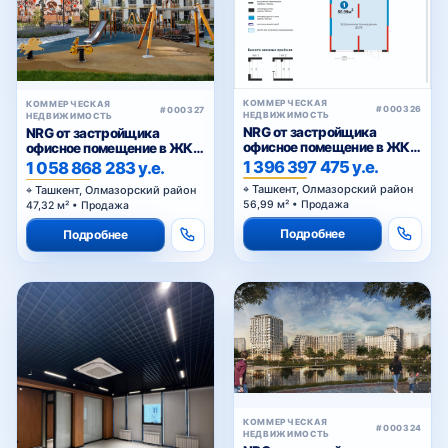
КОММЕРЧЕСКАЯ
КОММЕРЧЕСКАЯ
#000326
#000327
НЕДВИЖИМОСТЬ
НЕДВИЖИМОСТЬ
NRG от застройщика
NRG от застройщика
офисное помещение в ЖК
офисное помещение в ЖК
«NRG Jomiy»
«NRG Jomiy»
1 396 397 475 у.е.
1 058 868 283 у.е.
Ташкент, Олмазорский район
Ташкент, Олмазорский район
56,99 м² • Продажа
47,32 м² • Продажа
Подробнее
Подробнее
КОММЕРЧЕСКАЯ
#000324
НЕДВИЖИМОСТЬ