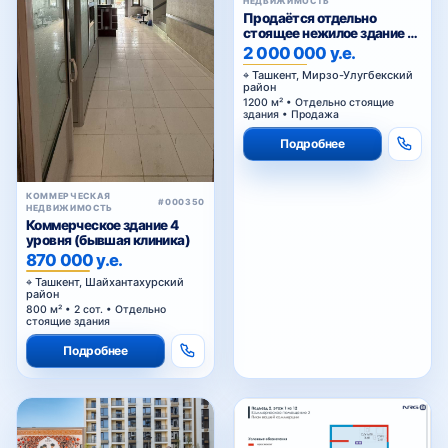
НЕДВИЖИМОСТЬ
Продаётся отдельно
стоящее нежилое здание на
Паркенском
2 000 000 у.е.
Ташкент, Мирзо-Улугбекский
район
1200 м² • Отдельно стоящие
здания • Продажа
Подробнее
КОММЕРЧЕСКАЯ
#000350
НЕДВИЖИМОСТЬ
Коммерческое здание 4
уровня (бывшая клиника)
870 000 у.е.
Ташкент, Шайхантахурский
район
800 м² • 2 сот. • Отдельно
стоящие здания
Подробнее