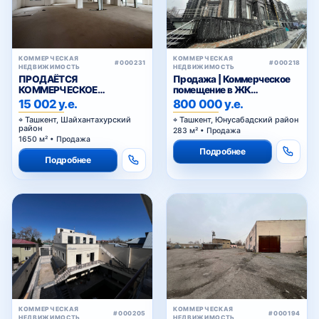
КОММЕРЧЕСКАЯ
КОММЕРЧЕСКАЯ
#000231
#000218
НЕДВИЖИМОСТЬ
НЕДВИЖИМОСТЬ
ПРОДАЁТСЯ
Продажа | Коммерческое
КОММЕРЧЕСКОЕ
помещение в ЖК
ПОМЕЩЕНИЕ ВДОЛЬ
Мухташам
15 002 у.е.
800 000 у.е.
ДОРОГИ , КУКЧА
Ташкент, Шайхантахурский
Ташкент, Юнусабадский район
район
283 м² • Продажа
1650 м² • Продажа
Подробнее
Подробнее
КОММЕРЧЕСКАЯ
КОММЕРЧЕСКАЯ
#000205
#000194
НЕДВИЖИМОСТЬ
НЕДВИЖИМОСТЬ