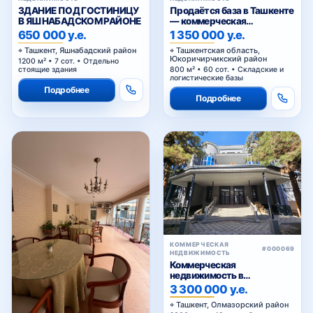
ЗДАНИЕ ПОД ГОСТИНИЦУ
Продаётся база в Ташкенте
В ЯШНАБАДСКОМ РАЙОНЕ
— коммерческая
недвижимость под
650 000 у.е.
1 350 000 у.е.
производство, склад и
Ташкент, Яшнабадский район
Ташкентская область,
логистику
Юкоричирчикский район
1200 м² • 7 сот. • Отдельно
стоящие здания
800 м² • 60 сот. • Складские и
логистические базы
Подробнее
Подробнее
КОММЕРЧЕСКАЯ
#000069
НЕДВИЖИМОСТЬ
Коммерческая
недвижимость в
Алмазарском р-н 19 соток с
3 300 000 у.е.
застройкой 2300 м²
Ташкент, Олмазорский район