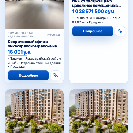
NRG от застройщика
цокольное помещение в
ЖК «NRG Yangi Baxt »
1 028 971 500 сум
Ташкент, Яшнабадский район
93,97 м² • Продажа
Подробнее
КОММЕРЧЕСКАЯ
#000325
НЕДВИЖИМОСТЬ
Современный офис в
Яккасарайском районе на
первой линии
16 001 у.е.
Ташкент, Яккасарайский район
70 м² • Отдельно стоящие здания
• Продажа
Подробнее