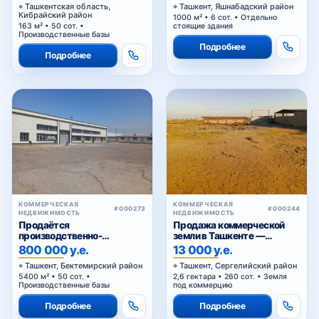
Ташкентская область,
Ташкент, Яшнабадский район
Кибрайский район
1000 м² • 6 сот. • Отдельно
163 м² • 50 сот. •
стоящие здания
Производственные базы
Подробнее
Подробнее
КОММЕРЧЕСКАЯ
КОММЕРЧЕСКАЯ
#000273
#000244
НЕДВИЖИМОСТЬ
НЕДВИЖИМОСТЬ
Продаётся
Продажа коммерческой
производственно-
земли в Ташкенте —
складская база с
участок промышленного
800 000 у.е.
13 000 у.е.
приватизированным
назначения 2,6 га в Янги-
Ташкент, Бектемирский район
Ташкент, Сергелийский район
земельным участком в
Хаётском районе
5400 м² • 50 сот. •
2,6 гектара • 260 сот. • Земля
Бектемирском районе
Производственные базы
под коммерцию
Ташкента
Подробнее
Подробнее