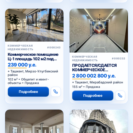
КОММЕРЧЕСКАЯ
#000243
НЕДВИЖИМОСТЬ
Коммерческое помещение
КОММЕРЧЕСКАЯ
Ц-1 площадь 102 м2 под
#000232
НЕДВИЖИМОСТЬ
любой вид коммерции 1
239 000 у.е.
ПРОДАЕТСЯ/СДАЕТСЯ
этаж
КОММЕРЧЕСКОЕ
Ташкент, Мирзо-Улугбекский
ПОМЕЩЕНИЕ НУКУССКАЯ
2 800 002 800 у.е.
район
102 м² • Общепит и ивент-
Ташкент, Мирабадский район
объекты • Продажа
155 м² • Продажа
Подробнее
Подробнее