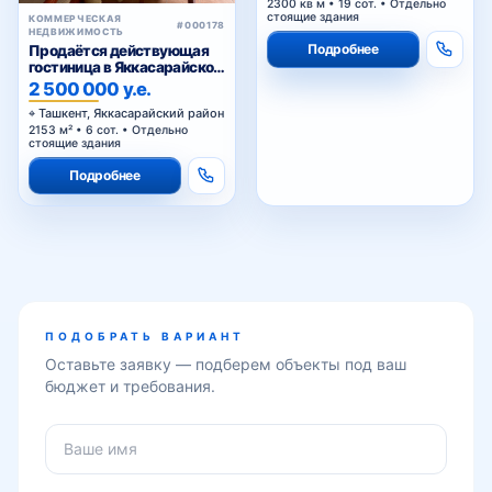
2300 кв м • 19 сот. • Отдельно
стоящие здания
КОММЕРЧЕСКАЯ
#000178
НЕДВИЖИМОСТЬ
Подробнее
Продаётся действующая
гостиница в Яккасарайском
районе
2 500 000 у.е.
Ташкент, Яккасарайский район
2153 м² • 6 сот. • Отдельно
стоящие здания
Подробнее
ПОДОБРАТЬ ВАРИАНТ
Оставьте заявку — подберем объекты под ваш
бюджет и требования.