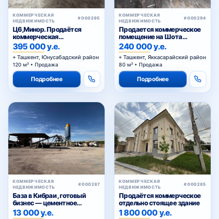
КОММЕРЧЕСКАЯ
КОММЕРЧЕСКАЯ
#000295
#000294
НЕДВИЖИМОСТЬ
НЕДВИЖИМОСТЬ
Ц6,Минор. Продаётся
Продается коммерческое
коммерческая
помещение на Шота
недвижимость
Руставели
395 000 у.е.
240 000 у.е.
Ташкент, Юнусабадский район
Ташкент, Яккасарайский район
120 м² • Продажа
80 м² • Продажа
Подробнее
Подробнее
КОММЕРЧЕСКАЯ
КОММЕРЧЕСКАЯ
#000287
#000285
НЕДВИЖИМОСТЬ
НЕДВИЖИМОСТЬ
База в Кибраи , готовый
Продаётся коммерческое
бизнес — цементное
отдельно стоящее здание
производство
13 000 у.е.
1 800 000 у.е.