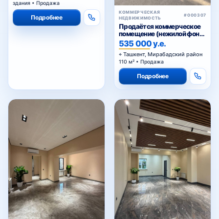
здания • Продажа
КОММЕРЧЕСКАЯ
#000307
Подробнее
НЕДВИЖИМОСТЬ
Продаётся коммерческое
помещение (нежилой фонд)
Чехова
535 000 у.е.
Ташкент, Мирабадский район
110 м² • Продажа
Подробнее