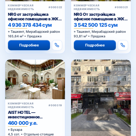
КОММЕРЧЕСКАЯ
КОММЕРЧЕСКАЯ
#000322
#000321
НЕДВИЖИМОСТЬ
НЕДВИЖИМОСТЬ
NRG от застройщика
NRG От застройщика
офисное помещение в ЖК
офисное помещение в ЖК
«NRG Meros Business»
«NRG Meros Comfort»
4 936 378 434 сум
3 542 500 125 сум
Ташкент, Мирабадский район
Ташкент, Мирабадский район
165,64 м² • Продажа
93,81 м² • Продажа
Подробнее
Подробнее
КОММЕРЧЕСКАЯ
#000319
НЕДВИЖИМОСТЬ
AIST HOTEL —
инвестиционное
предложение в
460 000 у.е.
историческом центре
Бухара
Бухары
4,5 сот. • Отдельно стоящие