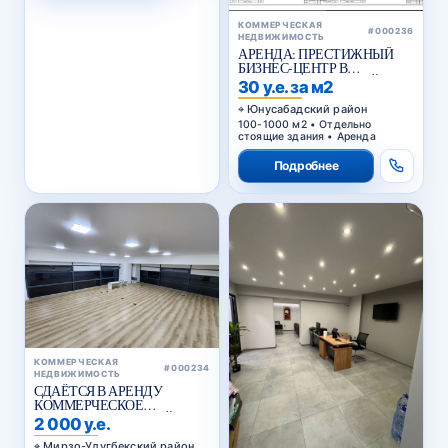
КОММЕРЧЕСКАЯ
#000236
НЕДВИЖИМОСТЬ
АРЕНДА: ПРЕСТИЖНЫЙ
БИЗНЕС-ЦЕНТР В
ЮНУСАБАДСКОМ РАЙОНЕ
30 у.е. за м2
Юнусабадский район
100-1000 м2 • Отдельно
стоящие здания • Аренда
Подробнее
КОММЕРЧЕСКАЯ
#000234
НЕДВИЖИМОСТЬ
СДАЁТСЯ В АРЕНДУ
КОММЕРЧЕСКОЕ
ПОМЕЩЕНИЕ В АКАЙ
2 000 у.е.
СИТИ
Мирзо-Улугбекский район