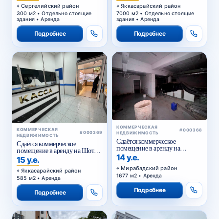
Сергелийский район
Яккасарайский район
300 м2 • Отдельно стоящие
7000 м2 • Отдельно стоящие
здания • Аренда
здания • Аренда
Подробнее
Подробнее
КОММЕРЧЕСКАЯ
КОММЕРЧЕСКАЯ
#000368
#000369
НЕДВИЖИМОСТЬ
НЕДВИЖИМОСТЬ
Сдаётся коммерческое
Сдаётся коммерческое
помещение в аренду на
помещение в аренду на Шота
Куйлюке
14 у.е.
Руставели
15 у.е.
Мирабадский район
Яккасарайский район
1677 м2 • Аренда
585 м2 • Аренда
Подробнее
Подробнее