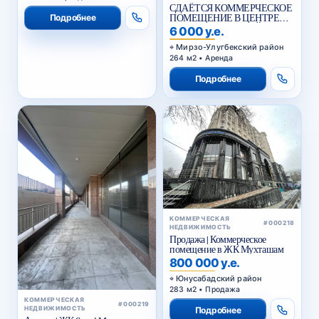
СДАЁТСЯ КОММЕРЧЕСКОЕ
ПОМЕЩЕНИЕ В ЦЕНТРЕ
Подробнее
ГОРОДА НА ПЕРВОЙ
6 000 у.е.
ЛИНИИ
Мирзо-Улугбекский район
264 м2 • Аренда
Подробнее
КОММЕРЧЕСКАЯ
#000218
НЕДВИЖИМОСТЬ
Продажа | Коммерческое
помещение в ЖК Мухташам
800 000 у.е.
Юнусабадский район
283 м2 • Продажа
КОММЕРЧЕСКАЯ
#000219
НЕДВИЖИМОСТЬ
Подробнее