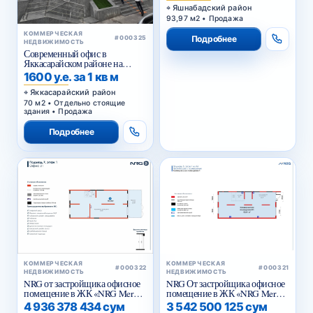
Яшнабадский район
93,97 м2 • Продажа
КОММЕРЧЕСКАЯ
Подробнее
#000325
НЕДВИЖИМОСТЬ
Современный офис в
Яккасарайском районе на
первой линии
1600 у.е. за 1 кв м
Яккасарайский район
70 м2 • Отдельно стоящие
здания • Продажа
Подробнее
КОММЕРЧЕСКАЯ
КОММЕРЧЕСКАЯ
#000322
#000321
НЕДВИЖИМОСТЬ
НЕДВИЖИМОСТЬ
NRG от застройщика офисное
NRG От застройщика офисное
помещение в ЖК «NRG Meros
помещение в ЖК «NRG Meros
Business»
Comfort»
4 936 378 434 сум
3 542 500 125 сум