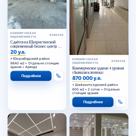
КОММЕРЧЕСКАЯ
#000355
НЕДВИЖИМОСТЬ
Сдаётся на Шахристанской
современный бизнес-центр в
аренду
20 у.е.
Юнусабадский район
КОММЕРЧЕСКАЯ
#000350
9840 м2 • Отдельно стоящие
НЕДВИЖИМОСТЬ
здания • Аренда
Коммерческое здание 4 уровня
(бывшая клиника)
Подробнее
870 000 у.е.
Шайхонтохурский район
800 м2 • 2 соток • Отдельно
стоящие здания
Подробнее