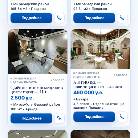
Мирабадский район
Мирабадский район
165,64 м2 • Продажа
93,81 м2 • Продажа
Подробнее
Подробнее
КОММЕРЧЕСКАЯ
#000319
НЕДВИЖИМОСТЬ
КОММЕРЧЕСКАЯ
#000320
AIST HOTEL —
НЕДВИЖИМОСТЬ
инвестиционное предложение
Сдаётся офисное помещение в
в историческом центре Бухары
центре города — Ц-1
460 000 у.е.
2 500 у.е.
Бухара
4,5 соток • Отдельно стоящие
Мирзо-Улугбекский район
здания • Продажа
100 м2 • Аренда
Подробнее
Подробнее