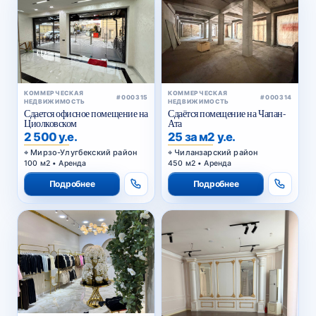
КОММЕРЧЕСКАЯ
КОММЕРЧЕСКАЯ
#000315
#000314
НЕДВИЖИМОСТЬ
НЕДВИЖИМОСТЬ
Сдается офисное помещение на
Сдаётся помещение на Чапан-
Циолковском
Ата
2 500 у.е.
25 за м2 у.е.
Мирзо-Улугбекский район
Чиланзарский район
100 м2 • Аренда
450 м2 • Аренда
Подробнее
Подробнее