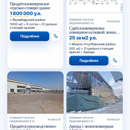
Продаётся коммерческое
отдельно стоящее здание
1 800 000 у.е.
Яшнабадский район
КОММЕРЧЕСКАЯ
#000284
НЕДВИЖИМОСТЬ
1000 м2 • 6 соток • Отдельно
Сдаётся коммерческое
стоящие здания
помещение на первой линии
Сайрам
Подробнее
25 за м2 у.е.
Мирзо-Улугбекский район
305 м2 • Отдельно стоящие
здания • Аренда
Подробнее
КОММЕРЧЕСКАЯ
КОММЕРЧЕСКАЯ
#000273
#000247
НЕДВИЖИМОСТЬ
НЕДВИЖИМОСТЬ
Продаётся производственно-
Аренда 1 линия коммерция