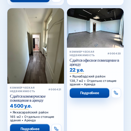
КОММЕРЧЕСКАЯ
#000420
НЕДВИЖИМОСТЬ
Сдаётся офисное помещение в
аренду
22 у.е.
Яшнабадский район
138,7 м2 • Отдельно стоящие
здания • Аренда
КОММЕРЧЕСКАЯ
#000421
НЕДВИЖИМОСТЬ
Подробнее
Сдаётся коммерческое
помещение в аренду
4 500 у.е.
Яккасарайский район
165 м2 • Отдельно стоящие
здания • Аренда
Подробнее