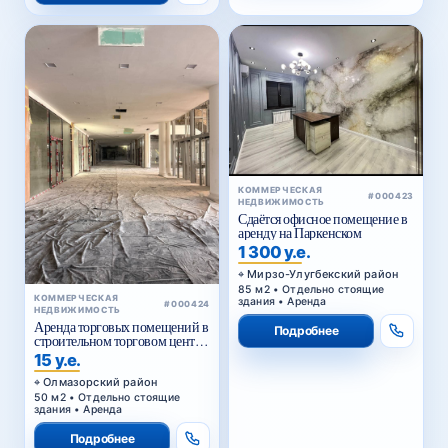
КОММЕРЧЕСКАЯ
#000423
НЕДВИЖИМОСТЬ
Сдаётся офисное помещение в
аренду на Паркенском
1 300 у.е.
Мирзо-Улугбекский район
85 м2 • Отдельно стоящие
КОММЕРЧЕСКАЯ
здания • Аренда
#000424
НЕДВИЖИМОСТЬ
Аренда торговых помещений в
Подробнее
строительном торговом центре
у Жомий базара в Ташкенте
15 у.е.
Олмазорский район
50 м2 • Отдельно стоящие
здания • Аренда
Подробнее