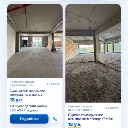
КОММЕРЧЕСКАЯ
#000383
НЕДВИЖИМОСТЬ
Сдаётся коммерческое
помещение в аренду
18 у.е.
Юнусабадский район
КОММЕРЧЕСКАЯ
#000377
460 м2 • Продажа
НЕДВИЖИМОСТЬ
Сдаётся коммерческое
помещение в аренду, Сагбан
Подробнее
12 у.е.