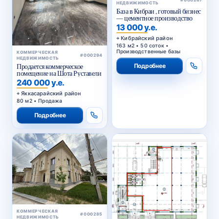
НЕДВИЖИМОСТЬ
База в Кибраи , готовый бизнес
— цементное производство
13 000 у.е.
Кибрайский район
163 м2 • 50 соток •
Производственные базы
КОММЕРЧЕСКАЯ
#000294
НЕДВИЖИМОСТЬ
Подробнее
Продается коммерческое
помещение на Шота Руставели
240 000 у.е.
Яккасарайский район
80 м2 • Продажа
Подробнее
КОММЕРЧЕСКАЯ
#000285
НЕДВИЖИМОСТЬ