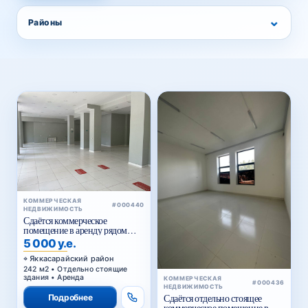
⌄
Районы
КОММЕРЧЕСКАЯ
#000440
НЕДВИЖИМОСТЬ
Сдаётся коммерческое
помещение в аренду рядом
Голубые купола
5 000 у.е.
Яккасарайский район
242 м2 • Отдельно стоящие
здания • Аренда
КОММЕРЧЕСКАЯ
#000436
НЕДВИЖИМОСТЬ
Подробнее
Сдаётся отдельно стоящее