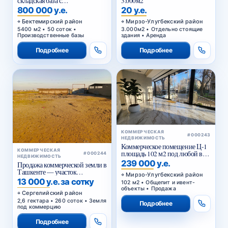
складская база с
3.000м2
приватизированным
800 000 у.е.
20 у.е.
земельным участком в
Бектемирском районе
Бектемирский район
Мирзо-Улугбекский район
Ташкента
5400 м2 • 50 соток •
3.000м2 • Отдельно стоящие
Производственные базы
здания • Аренда
Подробнее
Подробнее
КОММЕРЧЕСКАЯ
#000243
НЕДВИЖИМОСТЬ
Коммерческое помещение Ц-1
КОММЕРЧЕСКАЯ
площадь 102 м2 под любой вид
#000244
НЕДВИЖИМОСТЬ
коммерции 1 этаж
239 000 у.е.
Продажа коммерческой земли в
Ташкенте — участок
Мирзо-Улугбекский район
промышленного назначения
13 000 у.е. за сотку
102 м2 • Общепит и ивент-
2,6 га в Янги-Хаётском районе
объекты • Продажа
Сергелийский район
2,6 гектара • 260 соток • Земля
Подробнее
под коммерцию
Подробнее