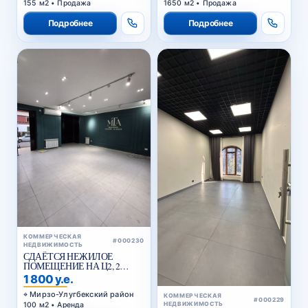
155 м2 • Продажа
1650 м2 • Продажа
Подробнее
Подробнее
КОММЕРЧЕСКАЯ
#000230
НЕДВИЖИМОСТЬ
СДАЁТСЯ НЕЖИЛОЕ
ПОМЕЩЕНИЕ НА Ц2, 2
ЛИНИЯ ВДОЛЬ ДОРОГИ
1 800 у.е.
Мирзо-Улугбекский район
КОММЕРЧЕСКАЯ
#000229
100 м2 • Аренда
НЕДВИЖИМОСТЬ