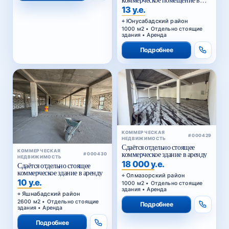
коммерческое помещение в
аренду
13 у.е.
Юнусабадский район
1000 м2 • Отдельно стоящие
здания • Аренда
Подробнее
КОММЕРЧЕСКАЯ
#000429
НЕДВИЖИМОСТЬ
Сдаётся отдельно стоящее
КОММЕРЧЕСКАЯ
коммерческое здание в аренду
#000430
НЕДВИЖИМОСТЬ
18 000 у.е.
Сдаётся отдельно стоящее
коммерческое здание в аренду
Олмазорский район
10 у.е.
1000 м2 • Отдельно стоящие
здания • Аренда
Яшнабадский район
2600 м2 • Отдельно стоящие
Подробнее
здания • Аренда
Подробнее