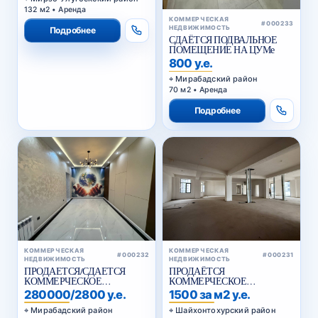
132 м2 • Аренда
КОММЕРЧЕСКАЯ
#000233
НЕДВИЖИМОСТЬ
Подробнее
СДАЁТСЯ ПОДВАЛЬНОЕ
ПОМЕЩЕНИЕ НА ЦУМе
800 у.е.
Мирабадский район
70 м2 • Аренда
Подробнее
КОММЕРЧЕСКАЯ
КОММЕРЧЕСКАЯ
#000232
#000231
НЕДВИЖИМОСТЬ
НЕДВИЖИМОСТЬ
ПРОДАЕТСЯ/СДАЕТСЯ
ПРОДАЁТСЯ
КОММЕРЧЕСКОЕ
КОММЕРЧЕСКОЕ
ПОМЕЩЕНИЕ НУКУССКАЯ
ПОМЕЩЕНИЕ ВДОЛЬ
280000/2800 у.е.
1500 за м2 у.е.
ДОРОГИ , КУКЧА
Мирабадский район
Шайхонтохурский район