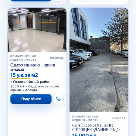
КОММЕРЧЕСКАЯ
#000242
НЕДВИЖИМОСТЬ
Сдается здание на 1 линии
мукими
15 у.е. за м2
Яккасарайский район
3000 м2 • Отдельно стоящие
здания • Аренда
Подробнее
КОММЕРЧЕСКАЯ
#000238
НЕДВИЖИМОСТЬ
СДАЁТСЯ ОТДЕЛЬНО
СТОЯЩЕЕ ЗДАНИЕ РЯДОМ
С ЖИГУЛИ БАР
15 000 у.е.