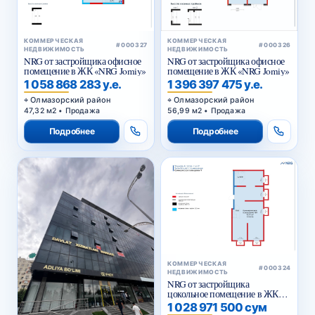
КОММЕРЧЕСКАЯ
КОММЕРЧЕСКАЯ
#000327
#000326
НЕДВИЖИМОСТЬ
НЕДВИЖИМОСТЬ
NRG от застройщика офисное
NRG от застройщика офисное
помещение в ЖК «NRG Jomiy»
помещение в ЖК «NRG Jomiy»
1 058 868 283 у.е.
1 396 397 475 у.е.
Олмазорский район
Олмазорский район
47,32 м2 • Продажа
56,99 м2 • Продажа
Подробнее
Подробнее
КОММЕРЧЕСКАЯ
#000324
НЕДВИЖИМОСТЬ
NRG от застройщика
цокольное помещение в ЖК
«NRG Yangi Baxt »
1 028 971 500 сум