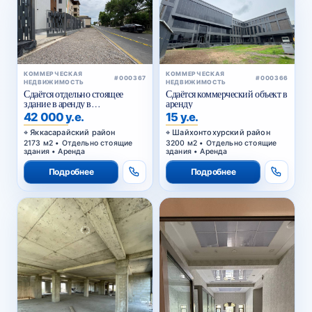
КОММЕРЧЕСКАЯ
КОММЕРЧЕСКАЯ
#000367
#000366
НЕДВИЖИМОСТЬ
НЕДВИЖИМОСТЬ
Сдаётся отдельно стоящее
Сдаётся коммерческий объект в
здание в аренду в
аренду
Яккасарайском районе
42 000 у.е.
15 у.е.
Яккасарайский район
Шайхонтохурский район
2173 м2 • Отдельно стоящие
3200 м2 • Отдельно стоящие
здания • Аренда
здания • Аренда
Подробнее
Подробнее