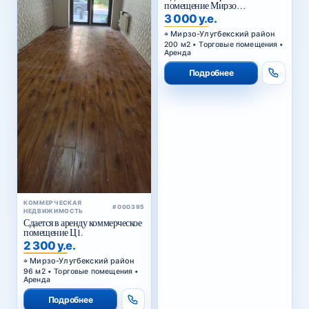
помещение Мирзо
Улугбекский район.
3 000 у.е.
Мирзо-Улугбекский район
200 м2 • Торговые помещения •
Аренда
Подробнее
КОММЕРЧЕСКАЯ
#000395
НЕДВИЖИМОСТЬ
Сдается в аренду коммерческое
помещение Ц1.
2 300 у.е.
Мирзо-Улугбекский район
96 м2 • Торговые помещения •
Аренда
Подробнее