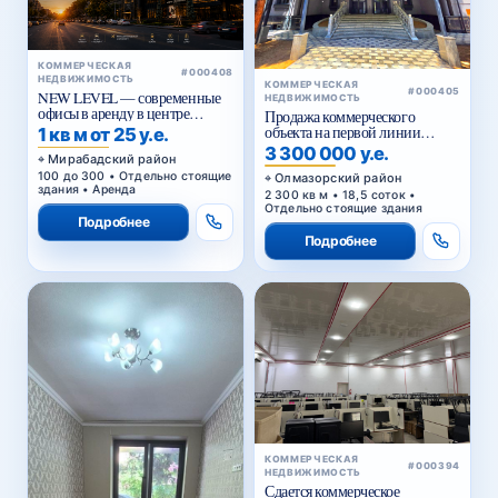
КОММЕРЧЕСКАЯ
#000408
НЕДВИЖИМОСТЬ
КОММЕРЧЕСКАЯ
#000405
NEW LEVEL — современные
НЕДВИЖИМОСТЬ
офисы в аренду в центре
Продажа коммерческого
Ташкента от 25 уе за м²
объекта на первой линии
1 кв м от 25 у.е.
Кольцевой дороги в Ташкенте
3 300 000 у.е.
Мирабадский район
100 до 300 • Отдельно стоящие
Олмазорский район
здания • Аренда
2 300 кв м • 18,5 соток •
Отдельно стоящие здания
Подробнее
Подробнее
КОММЕРЧЕСКАЯ
#000394
НЕДВИЖИМОСТЬ
Сдается коммерческое