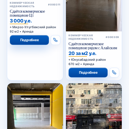
КОММЕРЧЕСКАЯ
#000311
НЕДВИЖИМОСТЬ
Сдаётся коммерческое
помещение Ц1
3 000 у.е.
Мирзо-Улугбекский район
92 м2 • Аренда
КОММЕРЧЕСКАЯ
#000309
НЕДВИЖИМОСТЬ
Подробнее
Сдаётся коммерческое
помещение рядом с Алайским
20 за м2 у.е.
Юнусабадский район
670 м2 • Аренда
Подробнее