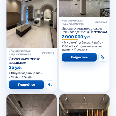
КОММЕРЧЕСКАЯ
#000342
НЕДВИЖИМОСТЬ
Продаётся отдельно стоящее
нежилое здание на Паркенском
2 000 000 у.е.
Мирзо-Улугбекский район
1200 м2 • Отдельно стоящие
здания • Продажа
КОММЕРЧЕСКАЯ
#000343
НЕДВИЖИМОСТЬ
Подробнее
Сдаётся коммерческое
помещение
25 у.е.
Юнусабадский район
278 м2 • Аренда
Подробнее