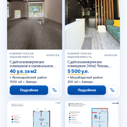
КОММЕРЧЕСКАЯ
КОММЕРЧЕСКАЯ
#000330
#000328
НЕДВИЖИМОСТЬ
НЕДВИЖИМОСТЬ
Сдаётся коммерческое
Сдаётся коммерческое
помещение в премиальном
помещение 200м2 Чехова,
жилом комплексе
Тараса Шевченко
40 у.е. за м2
5 500 у.е.
Яккасарайский район
Мирабадский район
1500 м2 • Аренда
200 м2 • Аренда
Подробнее
Подробнее