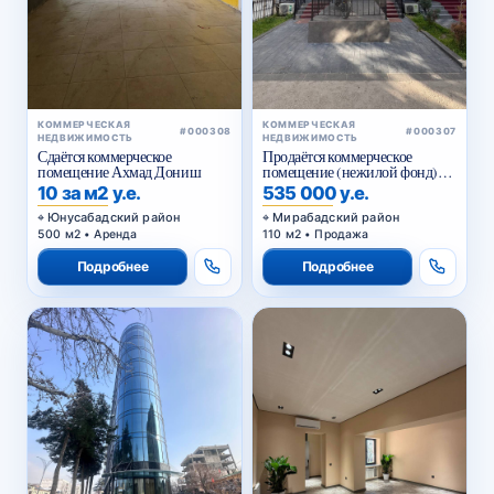
КОММЕРЧЕСКАЯ
КОММЕРЧЕСКАЯ
#000308
#000307
НЕДВИЖИМОСТЬ
НЕДВИЖИМОСТЬ
Сдаётся коммерческое
Продаётся коммерческое
помещение Ахмад Дониш
помещение (нежилой фонд)
Чехова
10 за м2 у.е.
535 000 у.е.
Юнусабадский район
Мирабадский район
500 м2 • Аренда
110 м2 • Продажа
Подробнее
Подробнее