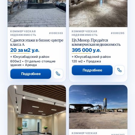
КОММЕРЧЕСКАЯ
КОММЕРЧЕСКАЯ
#000303
#000295
НЕДВИЖИМОСТЬ
НЕДВИЖИМОСТЬ
Сдаются этажи в бизнес-центре
Ц6,Минор. Продаётся
класса A
коммерческая недвижимость
20 за м2 у.е.
395 000 у.е.
Юнусабадский район
Юнусабадский район
600м2 • Отдельно стоящие
120 м2 • Продажа
здания • Аренда
Подробнее
Подробнее
КОММЕРЧЕСКАЯ
#000287