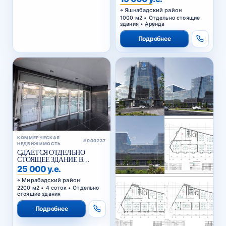
Яшнабадский район
1000 м2 • Отдельно стоящие
здания • Аренда
Подробнее
КОММЕРЧЕСКАЯ
#000237
НЕДВИЖИМОСТЬ
СДАЁТСЯ ОТДЕЛЬНО
СТОЯЩЕЕ ЗДАНИЕ В
АРЕНДУ В МИРАБАДСКОМ
25 000 у.е.
РАЙОНЕ
Мирабадский район
2200 м2 • 4 соток • Отдельно
стоящие здания
Подробнее