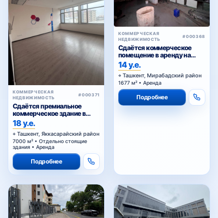
Сдаётся коммерческое
помещение в аренду на
Куйлюке
14 у.е.
Ташкент, Мирабадский район
1677 м² • Аренда
КОММЕРЧЕСКАЯ
#000371
Подробнее
НЕДВИЖИМОСТЬ
Сдаётся премиальное
коммерческое здание в
аренду
18 у.е.
Ташкент, Яккасарайский район
7000 м² • Отдельно стоящие
здания • Аренда
Подробнее
КОММЕРЧЕСКАЯ
КОММЕРЧЕСКАЯ
#000367
#000366
НЕДВИЖИМОСТЬ
НЕДВИЖИМОСТЬ
Сдаётся отдельно стоящее
Сдаётся коммерческий