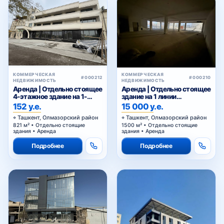
КОММЕРЧЕСКАЯ
КОММЕРЧЕСКАЯ
#000212
#000210
НЕДВИЖИМОСТЬ
НЕДВИЖИМОСТЬ
Аренда | Отдельно стоящее
Аренда | Отдельно стоящее
4-этажное здание на 1-
здание на 1 линии
линии Нурафшан
Нурафшан
152 у.е.
15 000 у.е.
Ташкент, Олмазорский район
Ташкент, Олмазорский район
821 м² • Отдельно стоящие
1500 м² • Отдельно стоящие
здания • Аренда
здания • Аренда
Подробнее
Подробнее
КОММЕРЧЕСКАЯ
#000209
НЕДВИЖИМОСТЬ
Аренда | Коммерческое