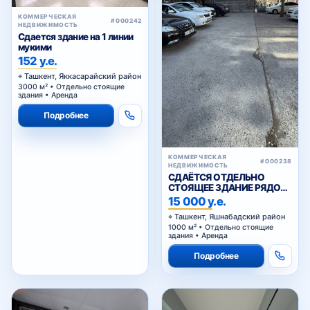
Ташкент, Яккасарайский район
3000 м² • Отдельно стоящие
здания • Аренда
Подробнее
КОММЕРЧЕСКАЯ
#000238
НЕДВИЖИМОСТЬ
СДАЁТСЯ ОТДЕЛЬНО
СТОЯЩЕЕ ЗДАНИЕ РЯДОМ
С ЖИГУЛИ БАР
15 000 у.е.
Ташкент, Яшнабадский район
1000 м² • Отдельно стоящие
здания • Аренда
Подробнее