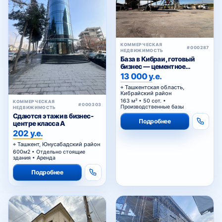
#000287
НЕДВИЖИМОСТЬ
База в Кибраи , готовый
бизнес — цементное
производство
13 000 у.е.
Ташкентская область,
Кибрайский район
163 м² • 50 сот. •
КОММЕРЧЕСКАЯ
#000303
Производственные базы
НЕДВИЖИМОСТЬ
Сдаются этажи в бизнес-
Подробнее
центре класса A
202 у.е.
Ташкент, Юнусабадский район
600м2 • Отдельно стоящие
здания • Аренда
Подробнее