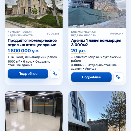
КОММЕРЧЕСКАЯ
КОММЕРЧЕСКАЯ
#000285
#000247
НЕДВИЖИМОСТЬ
НЕДВИЖИМОСТЬ
Продаётся коммерческое
Аренда 1 линия коммерция
отдельно стоящее здание
3.000м2
1 800 000 у.е.
20 у.е.
Ташкент, Яшнабадский район
Ташкент, Мирзо-Улугбекский
район
1000 м² • 6 сот. • Отдельно
стоящие здания
3.000м2 • Отдельно стоящие
здания • Аренда
Подробнее
Подробнее
КОММЕРЧЕСКАЯ
#000242
НЕДВИЖИМОСТЬ
Сдается здание на 1 линии
мукими
152 у.е.