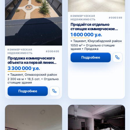
стоящее коммерческое
здание
1 600 000 у.е.
Ташкент, Юнусабадский район
1050 м² • Отдельно стоящие
здания • Продажа
КОММЕРЧЕСКАЯ
#000405
НЕДВИЖИМОСТЬ
Подробнее
Продажа коммерческого
объекта на первой линии
Кольцевой дороги в
3 300 000 у.е.
Ташкенте
Ташкент, Олмазорский район
2 300 кв м • 18,5 сот. • Отдельно
стоящие здания
Подробнее
КОММЕРЧЕСКАЯ
#000368
НЕДВИЖИМОСТЬ