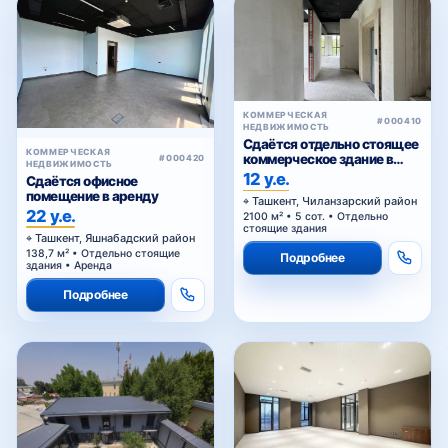
КОММЕРЧЕСКАЯ
#000410
НЕДВИЖИМОСТЬ
Сдаётся отдельно стоящее
КОММЕРЧЕСКАЯ
коммерческое здание в
#000420
НЕДВИЖИМОСТЬ
аренду
12 у.е.
Сдаётся офисное
помещение в аренду
Ташкент, Чиланзарский район
22 у.е.
2100 м² • 5 сот. • Отдельно
стоящие здания
Ташкент, Яшнабадский район
138,7 м² • Отдельно стоящие
Подробнее
здания • Аренда
Подробнее
КОММЕРЧЕСКАЯ
#000389
НЕДВИЖИМОСТЬ
Продаётся отдельно