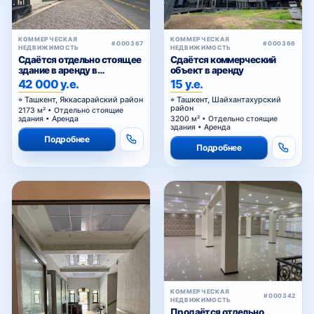
здание в аренду в
объект в аренду
Яккасарайском районе
42 000 у.е.
15 у.е.
Ташкент, Яккасарайский район
Ташкент, Шайхантахурский
район
2173 м² • Отдельно стоящие
здания • Аренда
3200 м² • Отдельно стоящие
здания • Аренда
Подробнее
Подробнее
КОММЕРЧЕСКАЯ
#000342
НЕДВИЖИМОСТЬ
Продаётся отдельно
стоящее нежилое здание на
Паркенском
2 000 000 у.е.
Ташкент, Мирзо-Улугбекский
район
1200 м² • Отдельно стоящие
здания • Продажа