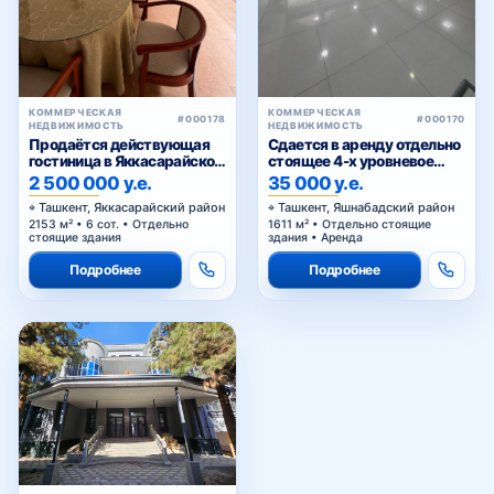
КОММЕРЧЕСКАЯ
КОММЕРЧЕСКАЯ
#000178
#000170
НЕДВИЖИМОСТЬ
НЕДВИЖИМОСТЬ
Продаётся действующая
Сдается в аренду отдельно
гостиница в Яккасарайском
стоящее 4-х уровневое
районе
здание
2 500 000 у.е.
35 000 у.е.
Ташкент, Яккасарайский район
Ташкент, Яшнабадский район
2153 м² • 6 сот. • Отдельно
1611 м² • Отдельно стоящие
стоящие здания
здания • Аренда
Подробнее
Подробнее
КОММЕРЧЕСКАЯ
#000069
НЕДВИЖИМОСТЬ
Коммерческая
недвижимость в
Алмазарском р-н 19 соток с
3 300 000 у.е.
застройкой 2300 м²
Ташкент, Олмазорский район