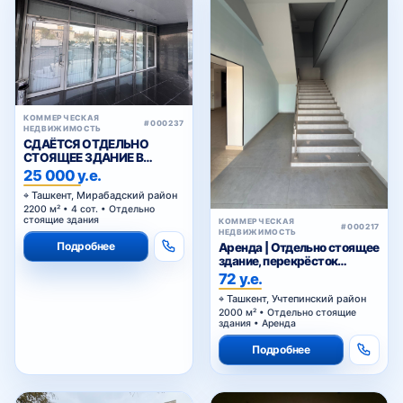
КОММЕРЧЕСКАЯ
#000237
НЕДВИЖИМОСТЬ
СДАЁТСЯ ОТДЕЛЬНО
СТОЯЩЕЕ ЗДАНИЕ В
АРЕНДУ В МИРАБАДСКОМ
25 000 у.е.
РАЙОНЕ
Ташкент, Мирабадский район
2200 м² • 4 сот. • Отдельно
стоящие здания
КОММЕРЧЕСКАЯ
#000217
НЕДВИЖИМОСТЬ
Подробнее
Аренда | Отдельно стоящее
здание, перекрёсток
«Хасанбой»
72 у.е.
Ташкент, Учтепинский район
2000 м² • Отдельно стоящие
здания • Аренда
Подробнее