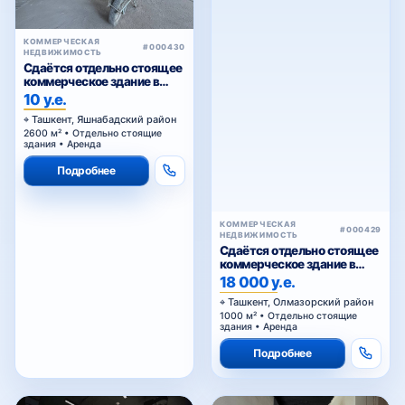
аренду
10 у.е.
Ташкент, Яшнабадский район
2600 м² • Отдельно стоящие
здания • Аренда
Подробнее
КОММЕРЧЕСКАЯ
#000429
НЕДВИЖИМОСТЬ
Сдаётся отдельно стоящее
коммерческое здание в
аренду
18 000 у.е.
Ташкент, Олмазорский район
1000 м² • Отдельно стоящие
здания • Аренда
Подробнее