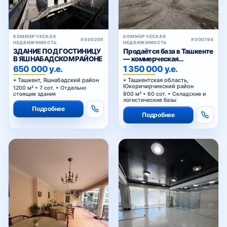
ЗДАНИЕ ПОД ГОСТИНИЦУ
Продаётся база в Ташкенте
В ЯШНАБАДСКОМ РАЙОНЕ
— коммерческая
недвижимость под
650 000 у.е.
1 350 000 у.е.
производство, склад и
Ташкент, Яшнабадский район
Ташкентская область,
логистику
Юкоричирчикский район
1200 м² • 7 сот. • Отдельно
стоящие здания
800 м² • 60 сот. • Складские и
логистические базы
Подробнее
Подробнее